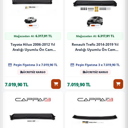
6.317,91 TL
6.317,91 TL
Mağazadan Al:
Mağazadan Al:
Toyota Hilux 2006-2012 Yıl
Renault Trafic 2014-2019 Yıl
Aralığı Uyumlu Ön Cam
Aralığı Uyumlu Ön Cam
Güneşliği
Güneşliği
Peşin Fiyatına 3 x 7.019,90 TL
Peşin Fiyatına 3 x 7.019,90 TL
ÜCRETSİZ KARGO
ÜCRETSİZ KARGO
7.019,90 TL
7.019,90 TL