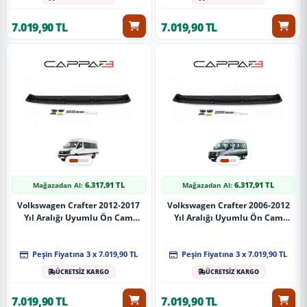
7.019,90 TL
7.019,90 TL
6.317,91 TL
6.317,91 TL
Mağazadan Al:
Mağazadan Al:
Volkswagen Crafter 2012-2017
Volkswagen Crafter 2006-2012
Yıl Aralığı Uyumlu Ön Cam
Yıl Aralığı Uyumlu Ön Cam
Güneşliği
Güneşliği
Peşin Fiyatına 3 x 7.019,90 TL
Peşin Fiyatına 3 x 7.019,90 TL
ÜCRETSİZ KARGO
ÜCRETSİZ KARGO
7.019,90 TL
7.019,90 TL