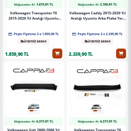
1.673,91 TL
2.105,91 TL
Mağazadan Al:
Mağazadan Al:
Volkswagen Transporter T6
Volkswagen Caddy 2015-2020 Yıl
2015-2020 Yıl Aralığı Uyumlu
Aralığı Uyumlu Arka Plaka Yeri
Plaka Yeri Kaplama
Kaplama
Peşin Fiyatına 3 x 1.859,90 TL
Peşin Fiyatına 3 x 2.339,90 TL
ÜCRETSİZ KARGO
ÜCRETSİZ KARGO
1.859,90 TL
2.339,90 TL
6.317,91 TL
6.317,91 TL
Mağazadan Al:
Mağazadan Al:
Volkswagen Volt 2000-2006 Yıl
Volkswagen Transporter T6