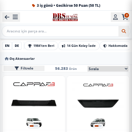
3 iş günü • Gecikirse 50 Puan (50 TL)
0
1984'ten beri Türkiye’nin en büyük oto aksesuar ve tuning
Mobil Arama
EN
DE
1984'ten Beri
14 Gün Kolay İade
Hakkımızda
Dış Aksesuarlar
Dış Aksesuarlar
Mobil Sıralama Seçe
56.283
Filtrele
Ürün