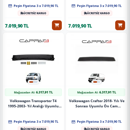
Peşin Fiyatına 3 x 7.019,90 TL
Peşin Fiyatına 3 x 7.019,90 TL
ÜCRETSİZ KARGO
ÜCRETSİZ KARGO
7.019,90 TL
7.019,90 TL
6.317,91 TL
6.317,91 TL
Mağazadan Al:
Mağazadan Al:
Volkswagen Transporter T4
Volkswagen Crafter 2018- Yılı Ve
1995-2003- Yıl Aralığı Uyumlu
Sonrası Uyumlu Ön Cam
Ön Cam Güneşliği
Güneşliği
Peşin Fiyatına 3 x 7.019,90 TL
Peşin Fiyatına 3 x 7.019,90 TL
ÜCRETSİZ KARGO
ÜCRETSİZ KARGO