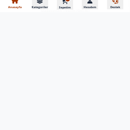
En Çok Satan Oto Aksesuarla
Anasayfa
Kategoriler
Hesabım
Destek
Sepetim
Mağazadan Teslim (Gel-Al)
Vip Adrese Teslim Yerinde Montaj
DRS Tuning Çözüm Merkezi
İLETIŞIM
0850 308 10 77
0212 444 44 44
0212 441 62 24
0543 377 74 67
0533 390 34 77
siparis@drstuning.com
Adnan Kahveci Bulvarı NO:73/22/23 Bahçelievler/İstanbul
Posta Kodu 34180
Çalışma Saatleri
Pazartesi - Cumartesi: 09:00 - 18:30 Pazar: Kapalı