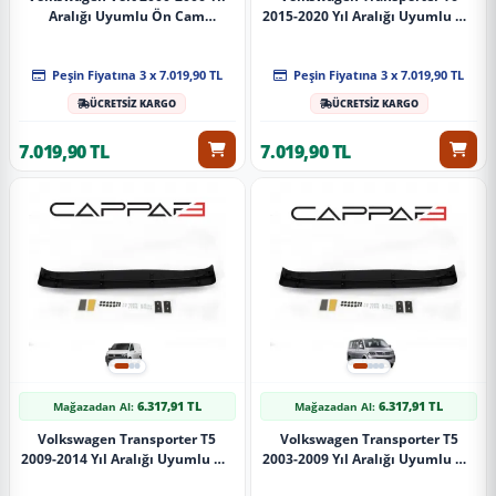
Aralığı Uyumlu Ön Cam
2015-2020 Yıl Aralığı Uyumlu Ön
Güneşliği
Cam Güneşliği
Peşin Fiyatına 3 x 7.019,90 TL
Peşin Fiyatına 3 x 7.019,90 TL
ÜCRETSİZ KARGO
ÜCRETSİZ KARGO
7.019,90 TL
7.019,90 TL
6.317,91 TL
6.317,91 TL
Mağazadan Al:
Mağazadan Al:
Volkswagen Transporter T5
Volkswagen Transporter T5
2009-2014 Yıl Aralığı Uyumlu Ön
2003-2009 Yıl Aralığı Uyumlu Ön
Cam Güneşliği
Cam Güneşliği