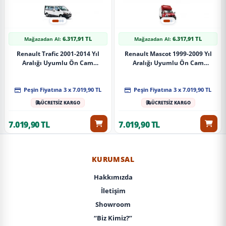
6.317,91 TL
6.317,91 TL
Mağazadan Al:
Mağazadan Al:
Renault Trafic 2001-2014 Yıl
Renault Mascot 1999-2009 Yıl
Aralığı Uyumlu Ön Cam
Aralığı Uyumlu Ön Cam
Güneşliği
Güneşliği
Peşin Fiyatına 3 x 7.019,90 TL
Peşin Fiyatına 3 x 7.019,90 TL
ÜCRETSİZ KARGO
ÜCRETSİZ KARGO
7.019,90 TL
7.019,90 TL
KURUMSAL
Hakkımızda
İletişim
Showroom
“Biz Kimiz?”