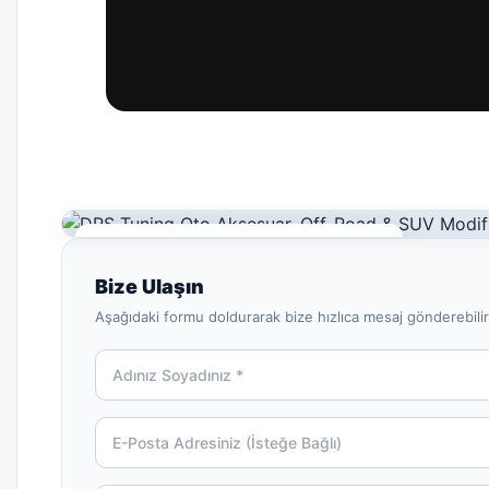
DRS Tuning
DRS Tuning Oto Aksesuar, Off-Road & SUV
Bize Ulaşın
Modifiye Ürünleri
Aşağıdaki formu doldurarak bize hızlıca mesaj gönderebilir