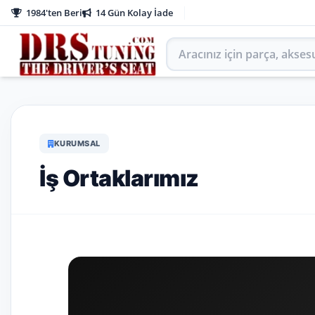
1984'ten Beri
14 Gün Kolay İade
Aracınız için parça arayın
KURUMSAL
İş Ortaklarımız