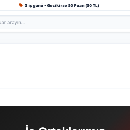
3 iş günü • Gecikirse 50 Puan (50 TL)
1984'ten beri Türkiye’nin en büyük oto aksesuar ve tuning