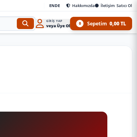
EN
DE
Hakkımızda
İletişim
Satıcı Ol
GIRIŞ YAP
Sepetim
0,00 TL
0
veya Üye Ol