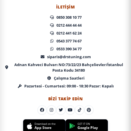
İLETIŞIM
0850 308 10 77
0212 444 44 44
0212 441 62 24
0543 377 74 67
0533 390 34 77
siparis@drstuning.com
Adnan Kahveci Bulvarı NO:73/22/23 Bahçelievler/İstanbul
Posta Kodu 34180
Çalışma Saatleri
Pazartesi - Cumartesi: 09:00 - 18:30 Pazar: Kapalı
BIZI TAKIP EDIN
Download on the
GET IT ON
App Store
Google Play