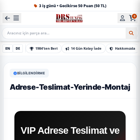
1984'ten beri Türkiye’nin en büyük oto aksesuar ve tuning
0
Mobil Arama
EN
DE
1984'ten Beri
14 Gün Kolay İade
Hakkımızda
BILGILENDIRME
Adrese-Teslimat-Yerinde-Montaj
VIP Adrese Teslimat ve