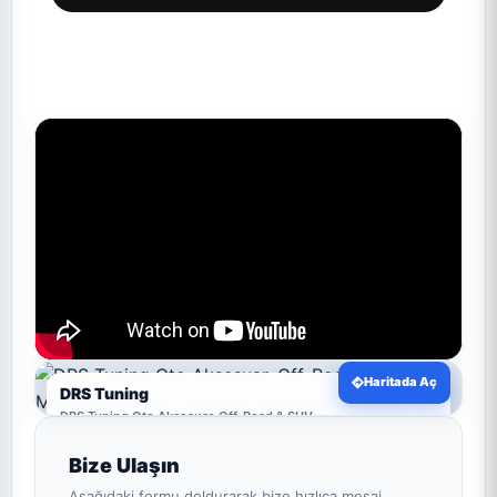
Haritada Aç
DRS Tuning
DRS Tuning Oto Aksesuar, Off-Road & SUV
Modifiye Ürünleri
Bize Ulaşın
Aşağıdaki formu doldurarak bize hızlıca mesaj