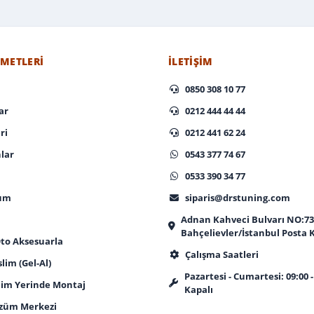
ZMETLERI
İLETIŞIM
0850 308 10 77
ar
0212 444 44 44
ri
0212 441 62 24
lar
0543 377 74 67
0533 390 34 77
tum
siparis@drstuning.com
Adnan Kahveci Bulvarı NO:73
Bahçelievler/İstanbul Posta 
Oto Aksesuarla
Çalışma Saatleri
im (Gel-Al)
Pazartesi - Cumartesi: 09:00 -
lim Yerinde Montaj
Kapalı
züm Merkezi