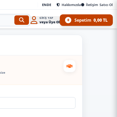
EN
DE
Hakkımızda
İletişim
Satıcı Ol
GIRIŞ YAP
Sepetim
0,00 TL
0
veya Üye Ol
mize