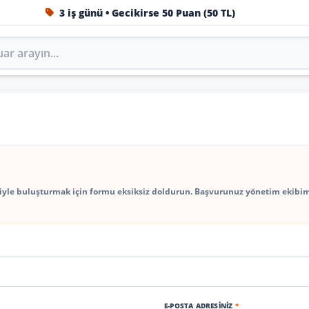
3 iş günü • Gecikirse 50 Puan (50 TL)
1984'ten beri Türkiye’nin en büyük oto aksesuar ve tuning
u
riyle buluşturmak için formu eksiksiz doldurun. Başvurunuz yönetim ekibi
E-POSTA ADRESINIZ
*