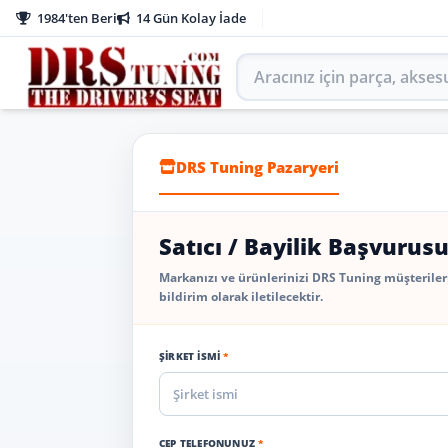
1984'ten Beri
14 Gün Kolay İade
Aracınız için parça arayın
DRS Tuning Pazaryeri
Satıcı / Bayilik Başvurus
Markanızı ve ürünlerinizi DRS Tuning müşterile
bildirim olarak iletilecektir.
ŞIRKET İSMI
*
CEP TELEFONUNUZ
*