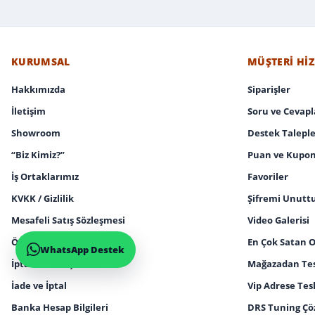
KURUMSAL
MÜŞTERI HI
Hakkımızda
Siparişler
İletişim
Soru ve Cevapl
Showroom
Destek Taleple
“Biz Kimiz?”
Puan ve Kupon
İş Ortaklarımız
Favoriler
KVKK / Gizlilik
Şifremi Unut
Mesafeli Satış Sözleşmesi
Video Galerisi
Ön Bilgilendirme Formu
En Çok Satan 
WhatsApp Destek
İptal ve İade Şartları
Mağazadan Tesl
İade ve İptal
Vip Adrese Tes
Banka Hesap Bilgileri
DRS Tuning Çö