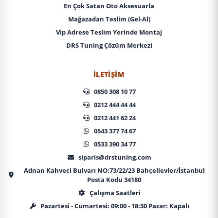
En Çok Satan Oto Aksesuarla
Mağazadan Teslim (Gel-Al)
Vip Adrese Teslim Yerinde Montaj
DRS Tuning Çözüm Merkezi
İLETIŞIM
0850 308 10 77
0212 444 44 44
0212 441 62 24
0543 377 74 67
0533 390 34 77
siparis@drstuning.com
Adnan Kahveci Bulvarı NO:73/22/23 Bahçelievler/İstanbul
Posta Kodu 34180
Çalışma Saatleri
Pazartesi - Cumartesi: 09:00 - 18:30 Pazar: Kapalı