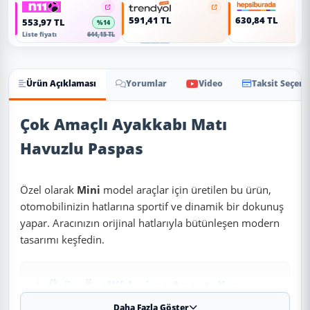
591,41 TL
630,84 TL
553,97 TL
%14
Liste fiyatı
644,15 TL
Ürün Açıklaması
Yorumlar
Video
Taksit Seçene
Ürün Açıklaması
Çok Amaçlı Ayakkabı Matı
Havuzlu Paspas
Özel olarak
Mini
model araçlar için üretilen bu ürün,
otomobilinizin hatlarına sportif ve dinamik bir dokunuş
yapar. Aracınızın orijinal hatlarıyla bütünleşen modern
tasarımı keşfedin.
✨ Ürün Özellikleri ve Avantajları
Daha Fazla Göster