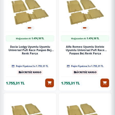
1.474,18 TL
1.474,18 TL
Mağazadan Al:
Mağazadan Al:
Dacia Lodgy Uyumlu Uyumlu
Alfa Romeo Uyumlu Stelvio
Universal Pufi Race Paspas Bej
Uyumlu Universal Pufi Race
Renk Parça
Paspas Bej Renk Parça
Peşin Fiyatına 3 x 1.755,31 TL
Peşin Fiyatına 3 x 1.755,31 TL
ÜCRETSİZ KARGO
ÜCRETSİZ KARGO
1.755,31 TL
1.755,31 TL