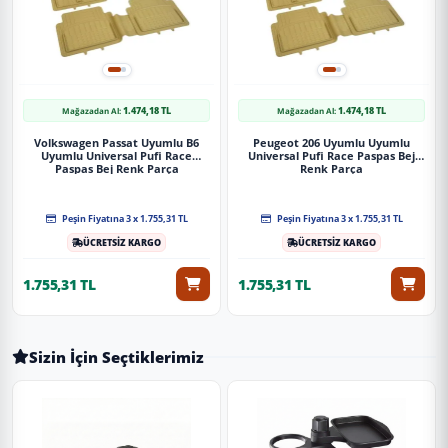
1.474,18 TL
1.474,18 TL
Mağazadan Al:
Mağazadan Al:
Volkswagen Passat Uyumlu B6
Peugeot 206 Uyumlu Uyumlu
Uyumlu Universal Pufi Race
Universal Pufi Race Paspas Bej
Paspas Bej Renk Parça
Renk Parça
Peşin Fiyatına 3 x 1.755,31 TL
Peşin Fiyatına 3 x 1.755,31 TL
ÜCRETSİZ KARGO
ÜCRETSİZ KARGO
1.755,31 TL
1.755,31 TL
Sizin İçin Seçtiklerimiz