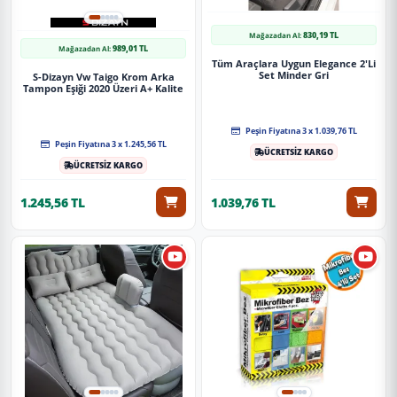
830,19 TL
Mağazadan Al:
989,01 TL
Mağazadan Al:
Tüm Araçlara Uygun Elegance 2'Li
Set Minder Gri
S-Dizayn Vw Taigo Krom Arka
Tampon Eşiği 2020 Üzeri A+ Kalite
Peşin Fiyatına 3 x 1.039,76 TL
Peşin Fiyatına 3 x 1.245,56 TL
ÜCRETSİZ KARGO
ÜCRETSİZ KARGO
1.245,56 TL
1.039,76 TL