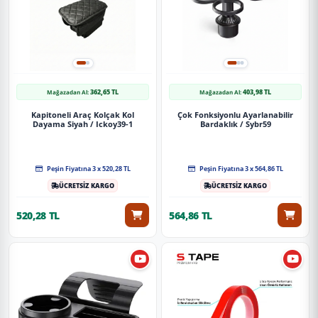
362,65 TL
403,98 TL
Mağazadan Al:
Mağazadan Al:
Kapitoneli Araç Kolçak Kol
Çok Fonksiyonlu Ayarlanabilir
Dayama Siyah / Ickoy39-1
Bardaklık / Sybr59
Peşin Fiyatına 3 x 520,28 TL
Peşin Fiyatına 3 x 564,86 TL
ÜCRETSİZ KARGO
ÜCRETSİZ KARGO
520,28 TL
564,86 TL