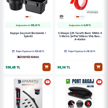
398,42 TL
0,00 TL
Mağazadan Al:
Mağazadan Al:
Kapıya Geçmeli Bardaklık /
S-Dizayn Çift Taraflı Bant 10Mm X
Sybr63
5 Metre Şeffaf Silikon Vhb Bant
A+Kalite
Peşin Fiyatına 3 x 558,68 TL
Peşin Fiyatına 3 x 98,36 TL
ÜCRETSİZ KARGO
558,68 TL
98,36 TL