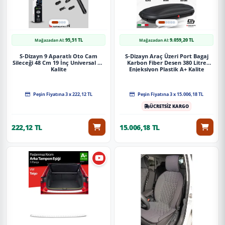
95,51 TL
9.059,20 TL
Mağazadan Al:
Mağazadan Al:
S-Dizayn 9 Aparatlı Oto Cam
S-Dizayn Araç Üzeri Port Bagaj
Sileceği 48 Cm 19 İnç Universal A+
Karbon Fiber Desen 380 Litre
Kalite
Enjeksiyon Plastik A+ Kalite
Peşin Fiyatına 3 x 222,12 TL
Peşin Fiyatına 3 x 15.006,18 TL
ÜCRETSİZ KARGO
222,12 TL
15.006,18 TL