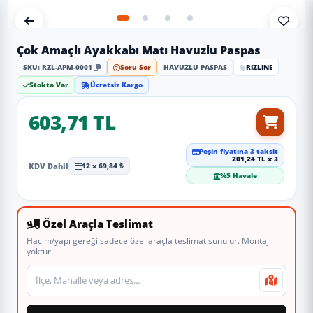
Çok Amaçlı Ayakkabı Matı Havuzlu Paspas
SKU: RZL-APM-0001
Soru Sor
HAVUZLU PASPAS
RIZLINE
Stokta Var
Ücretsiz Kargo
603,71 TL
Peşin fiyatına 3 taksit
201,24 TL x 3
KDV Dahil
12 x 69,84 ₺
%5 Havale
Özel Araçla Teslimat
Hacim/yapı gereği sadece özel araçla teslimat sunulur. Montaj
yoktur.
Teslimat veya montaj adresi