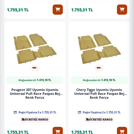
1.755,31 TL
1.755,31 TL
1.474,18 TL
1.474,18 TL
Mağazadan Al:
Mağazadan Al:
Peugeot 207 Uyumlu Uyumlu
Chery Tiggo Uyumlu Uyumlu
Universal Pufi Race Paspas Bej
Universal Pufi Race Paspas Bej
Renk Parça
Renk Parça
Peşin Fiyatına 3 x 1.755,31 TL
Peşin Fiyatına 3 x 1.755,31 TL
ÜCRETSİZ KARGO
ÜCRETSİZ KARGO
1.755,31 TL
1.755,31 TL