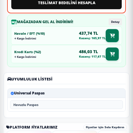
TESLİMAT BEDELİNİ HESAPLA
MAĞAZADAN GEL AL İNDIRIMI!
Detay
437,74 TL
Havale / EFT (%10)
Kazanç: 165,97 TL
Kargo İndirimi
486,03 TL
Kredi Kartı (%2)
Kazanç: 117,67 TL
Kargo İndirimi
UYUMLULUK LISTESI
Universal Paspas
Havuzlu Paspas
PLATFORM FIYATLARIMIZ
Fiyatlar için Sola Kaydırın