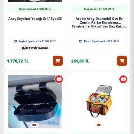
1.488,05 TL
130,09 TL
Mağazadan Al:
Mağazadan Al:
Araç Seyahat Yatağı Gri / Syes36
Araba Araç Otomobil Oto Ev
Zemin Parke Kurulama
Temizleme Mikrofiber Bez Kutulu
4'Lü Set
Peşin Fiyatına 3 x 1.770,72 TL
Peşin Fiyatına 3 x 261,88 TL
ÜCRETSİZ KARGO
1.770,72 TL
261,88 TL