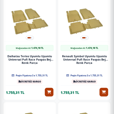
1.474,18 TL
1.474,18 TL
Mağazadan Al:
Mağazadan Al:
Daihatsu Terios Uyumlu Uyumlu
Renault Symbol Uyumlu Uyumlu
Universal Pufi Race Paspas Bej
Universal Pufi Race Paspas Bej
Renk Parça
Renk Parça
Peşin Fiyatına 3 x 1.755,31 TL
Peşin Fiyatına 3 x 1.755,31 TL
ÜCRETSİZ KARGO
ÜCRETSİZ KARGO
1.755,31 TL
1.755,31 TL