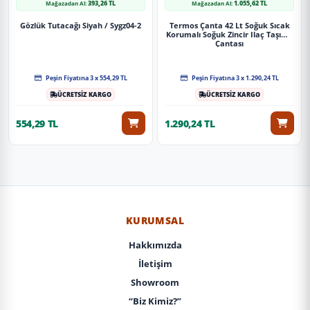
393,26 TL
1.055,62 TL
Mağazadan Al:
Mağazadan Al:
Gözlük Tutacağı Siyah / Sygz04-2
Termos Çanta 42 Lt Soğuk Sıcak
Korumalı Soğuk Zincir Ilaç Taşıma
Çantası
Peşin Fiyatına 3 x 554,29 TL
Peşin Fiyatına 3 x 1.290,24 TL
ÜCRETSİZ KARGO
ÜCRETSİZ KARGO
554,29 TL
1.290,24 TL
KURUMSAL
Hakkımızda
İletişim
Showroom
“Biz Kimiz?”