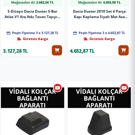
Mağazadan Al:
2.682,56 TL
Mağazadan Al:
4.055,58 TL
S-Dizayn Dacia Duster S-Bar
Dacia Duster 2010 Set 4 Parça
Atlas V1 Ara Atkı Tavan Taşıyıcı
Kapı Kaplama Siyah Mat Asa
Barı Siyah 120 Cm 2013-2018 A+
Kum Desen Hornet
Kalite
Peşin Fiyatına 3 x 3.127,28 TL
Peşin Fiyatına 3 x 4.652,87 TL
Ücretsiz Kargo
Ücretsiz Kargo
3.127,28 TL
4.652,87 TL