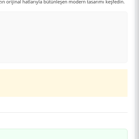
zın orijinal hatlarıyla bütünleşen modern tasarımı keşfedin.