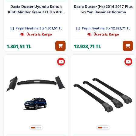
Dacia Duster Uyumlu Koltuk
Dacia Duster (Hs) 2014-2017 Plus
Kılıfı Minder Krem 2+1 Ön Arka
Gri Yan Basamak Koruma
Set
Peşin Fiyatına 3 x 1.301,51 TL
Peşin Fiyatına 3 x 12.923,71 TL
Ücretsiz Kargo
Ücretsiz Kargo
1.301,51 TL
12.923,71 TL