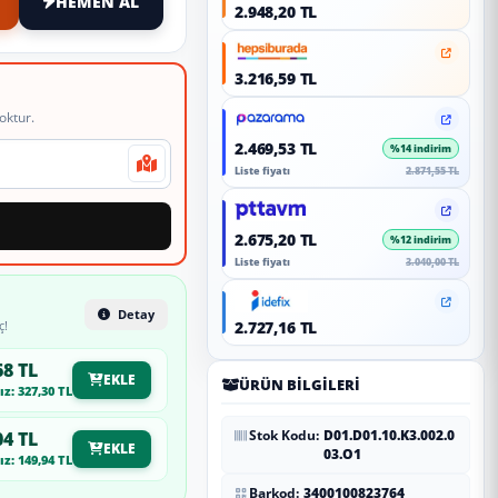
HEMEN AL
2.948,20 TL
3.216,59 TL
oktur.
2.469,53 TL
%14 indirim
Liste fiyatı
2.871,55 TL
2.675,20 TL
%12 indirim
Liste fiyatı
3.040,00 TL
Detay
ç!
2.727,16 TL
68 TL
EKLE
ÜRÜN BILGILERI
z: 327,30 TL
Stok Kodu:
D01.D01.10.K3.002.0
04 TL
EKLE
03.O1
z: 149,94 TL
Barkod:
3400100823764