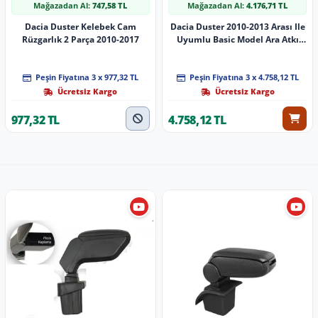
Mağazadan Al:
747,58 TL
Mağazadan Al:
4.176,71 TL
Dacia Duster Kelebek Cam
Dacia Duster 2010-2013 Arası Ile
Rüzgarlık 2 Parça 2010-2017
Uyumlu Basic Model Ara Atkı
Tavan Barı Si̇yah 3 Adet
Peşin Fiyatına 3 x 977,32 TL
Peşin Fiyatına 3 x 4.758,12 TL
Ücretsiz Kargo
Ücretsiz Kargo
977,32 TL
4.758,12 TL