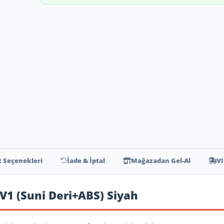
t Seçenekleri
İade & İptal
Mağazadan Gel-Al
VI
V1 (Suni Deri+ABS) Siyah