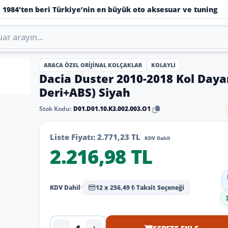
1984'ten beri Türkiye’nin en büyük oto aksesuar ve tuning
ARACA ÖZEL ORIJINAL KOLÇAKLAR
KOLAYLI
Dacia Duster 2010-2018 Kol Daya
Deri+ABS) Siyah
Stok Kodu:
D01.D01.10.K3.002.003.O1
Liste Fiyatı:
2.771,23 TL
KDV Dahil
2.216,98 TL
KDV Dahil
•
12 x 256,49 ₺ Taksit Seçeneği