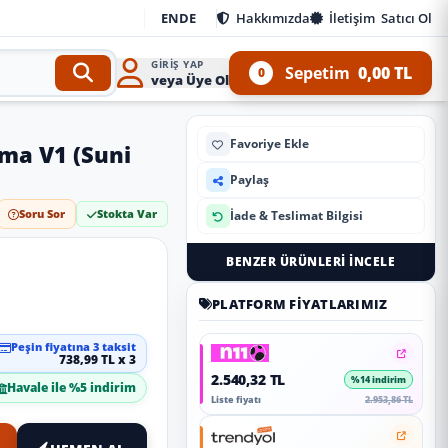
EN
DE
Hakkımızda
İletişim
Satıcı Ol
GIRIŞ YAP
Sepetim
0,00 TL
0
veya Üye Ol
Favoriye Ekle
ma V1 (Suni
Paylaş
Soru Sor
Stokta Var
İade & Teslimat Bilgisi
BENZER ÜRÜNLERI İNCELE
PLATFORM FIYATLARIMIZ
Peşin fiyatına 3 taksit
738,99 TL x 3
2.540,32 TL
%14 indirim
Havale ile %5 indirim
Liste fiyatı
2.953,86 TL