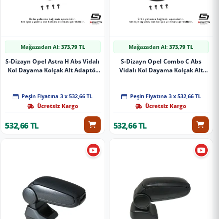
Mağazadan Al:
373,79 TL
Mağazadan Al:
373,79 TL
S-Dizayn Opel Astra H Abs Vidalı
S-Dizayn Opel Combo C Abs
Kol Dayama Kolçak Alt Adaptör
Vidalı Kol Dayama Kolçak Alt
2004-2009 A+Kalite
Adaptör 2001-2011 A+Kalite
Peşin Fiyatına 3 x 532,66 TL
Peşin Fiyatına 3 x 532,66 TL
Ücretsiz Kargo
Ücretsiz Kargo
532,66 TL
532,66 TL