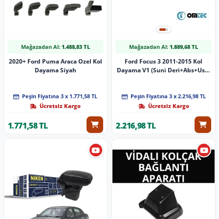
Mağazadan Al:
1.488,83 TL
Mağazadan Al:
1.889,68 TL
2020+ Ford Puma Araca Ozel Kol
Ford Focus 3 2011-2015 Kol
Dayama Siyah
Dayama V1 (Suni Deri+Abs+Usb)
Siyah
Peşin Fiyatına 3 x 1.771,58 TL
Peşin Fiyatına 3 x 2.216,98 TL
Ücretsiz Kargo
Ücretsiz Kargo
1.771,58 TL
2.216,98 TL