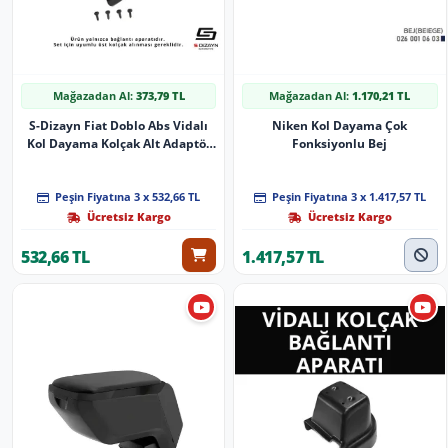
Mağazadan Al:
373,79 TL
Mağazadan Al:
1.170,21 TL
S-Dizayn Fiat Doblo Abs Vidalı
Niken Kol Dayama Çok
Kol Dayama Kolçak Alt Adaptör
Fonksiyonlu Bej
2015 Üzeri A+Kalite
Peşin Fiyatına 3 x 532,66 TL
Peşin Fiyatına 3 x 1.417,57 TL
Ücretsiz Kargo
Ücretsiz Kargo
532,66 TL
1.417,57 TL