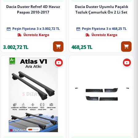
Dacia Duster Refref 4D Havuz
Dacia Duster Uyumlu Paçalık
Paspas 2010-2017
Tozluk Çamurluk Ön 2 Li Set
Peşin Fiyatına 3 x 3.002,72 TL
Peşin Fiyatına 3 x 468,25 TL
Ücretsiz Kargo
Ücretsiz Kargo
3.002,72 TL
468,25 TL