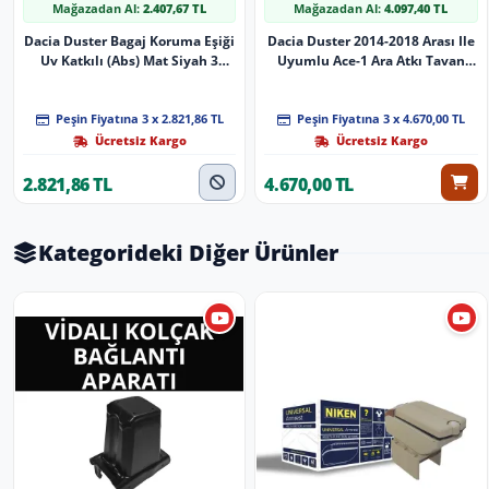
Mağazadan Al:
2.407,67 TL
Mağazadan Al:
4.097,40 TL
Dacia Duster Bagaj Koruma Eşiği
Dacia Duster 2014-2018 Arası Ile
Uv Katkılı (Abs) Mat Siyah 3
Uyumlu Ace-1 Ara Atkı Tavan
Parça 2010-2017
Barı Si̇yah 3 Adet Bar
Peşin Fiyatına 3 x 2.821,86 TL
Peşin Fiyatına 3 x 4.670,00 TL
Ücretsiz Kargo
Ücretsiz Kargo
2.821,86 TL
4.670,00 TL
Kategorideki Diğer Ürünler