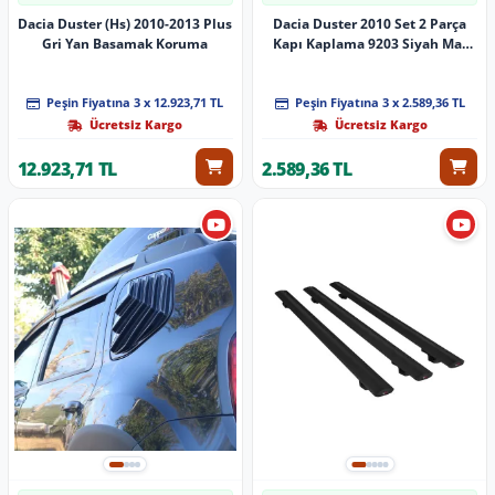
Dacia Duster (Hs) 2010-2013 Plus
Dacia Duster 2010 Set 2 Parça
Gri Yan Basamak Koruma
Kapı Kaplama 9203 Siyah Mat
Asa Kum Desen Yarasa
Peşin Fiyatına 3 x 12.923,71 TL
Peşin Fiyatına 3 x 2.589,36 TL
Ücretsiz Kargo
Ücretsiz Kargo
12.923,71 TL
2.589,36 TL