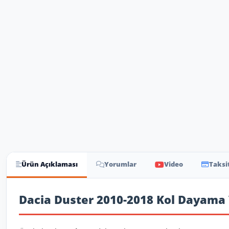
Ürün Açıklaması
Yorumlar
Video
Taksi
Ürün Açıklaması
Dacia Duster 2010-2018 Kol Dayama 