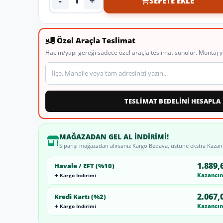
-
+
SEPETE EKLE
Ürün adedi
Özel Araçla Teslimat
Hacim/yapı gereği sadece özel araçla teslimat sunulur. Montaj y
Teslimat veya montaj adresi
TESLİMAT BEDELİNİ HESAPLA
MAĞAZADAN GEL AL İNDIRIMI!
Siparişi mağazadan alırsanız Kargo Bedava, üstüne ekstra Kazan
1.889,
Havale / EFT (%10)
Kazancını
Kargo İndirimi
2.067,
Kredi Kartı (%2)
Kazancını
Kargo İndirimi