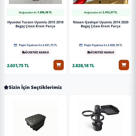
1.696,58 TL
2.413,37 TL
Mağazadan Al:
Mağazadan Al:
Hyundai Tucson Uyumlu 2015 2018
Nissan Qashqai Uyumlu 2014 2020
Bagaj Çıtası Krom Parça
Bagaj Çıtası Krom Parça
Peşin Fiyatına 3 x 2.031,75 TL
Peşin Fiyatına 3 x 2.828,18 TL
ÜCRETSİZ KARGO
ÜCRETSİZ KARGO
2.031,75 TL
2.828,18 TL
Sizin İçin Seçtiklerimiz