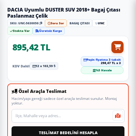
DACIA Uyumlu DUSTER SUV 2018+ Bagaj Çıtası
Paslanmaz Çelik
SKU: UNC-5630050
Soru Sor
BAGAJ ÇITASI
UNC
Stokta Var
Ücretsiz Kargo
895,42 TL
Peşin fiyatına 3 taksit
298,47 TL x 3
KDV Dahil
12 x 103,59 ₺
%5 Havale
Özel Araçla Teslimat
Hacim/yapı gereği sadece özel araçla teslimat sunulur. Montaj
yoktur.
Teslimat veya montaj adresi
TESLİMAT BEDELİNİ HESAPLA