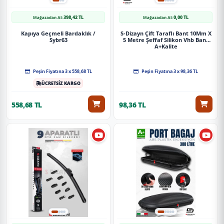
398,42 TL
0,00 TL
Mağazadan Al:
Mağazadan Al:
Kapıya Geçmeli Bardaklık /
S-Dizayn Çift Taraflı Bant 10Mm X
Sybr63
5 Metre Şeffaf Silikon Vhb Bant
A+Kalite
Peşin Fiyatına 3 x 558,68 TL
Peşin Fiyatına 3 x 98,36 TL
ÜCRETSİZ KARGO
558,68 TL
98,36 TL