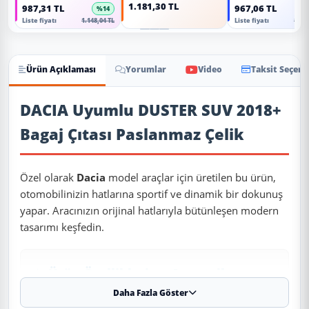
1.181,30 TL
987,31 TL
967,06 TL
%14
Liste fiyatı
1.148,04 TL
Liste fiyatı
1.124
Ürün Açıklaması
Yorumlar
Video
Taksit Seçene
Ürün Açıklaması
DACIA Uyumlu DUSTER SUV 2018+
Bagaj Çıtası Paslanmaz Çelik
Özel olarak
Dacia
model araçlar için üretilen bu ürün,
otomobilinizin hatlarına sportif ve dinamik bir dokunuş
yapar. Aracınızın orijinal hatlarıyla bütünleşen modern
tasarımı keşfedin.
✨ Ürün Özellikleri ve Avantajları
Daha Fazla Göster
✔
Uyumluluk:
2018 ve sonrası tüm model yıllarına