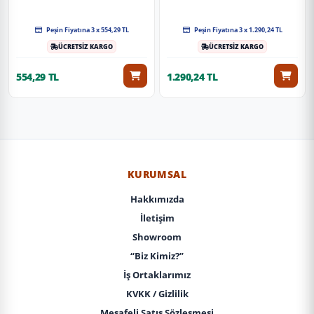
Peşin Fiyatına 3 x 554,29 TL
Peşin Fiyatına 3 x 1.290,24 TL
ÜCRETSİZ KARGO
ÜCRETSİZ KARGO
554,29 TL
1.290,24 TL
KURUMSAL
Hakkımızda
İletişim
Showroom
“Biz Kimiz?”
İş Ortaklarımız
KVKK / Gizlilik
Mesafeli Satış Sözleşmesi