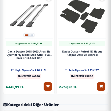
3.891,22 TL
2.351,33 TL
Mağazadan Al:
Mağazadan Al:
Dacia Duster 2018-2023 Arası Ile
Dacia Duster Refref 4D Havuz
Uyumlu Fly Model Ara Atkı Tavan
Paspas 2018 Ve Sonrası
Barı Gri̇ 3 Adet Bar
Peşin Fiyatına 3 x 4.440,91 TL
Peşin Fiyatına 3 x 2.759,26 TL
ÜCRETSİZ KARGO
ÜCRETSİZ KARGO
4.440,91 TL
2.759,26 TL
Kategorideki Diğer Ürünler