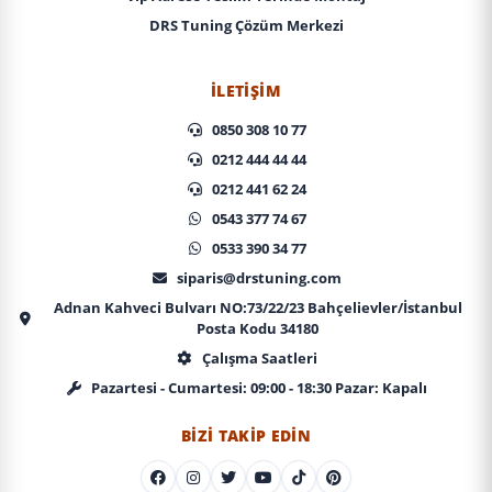
DRS Tuning Çözüm Merkezi
İLETIŞIM
0850 308 10 77
0212 444 44 44
0212 441 62 24
0543 377 74 67
0533 390 34 77
siparis@drstuning.com
Adnan Kahveci Bulvarı NO:73/22/23 Bahçelievler/İstanbul
Posta Kodu 34180
Çalışma Saatleri
Pazartesi - Cumartesi: 09:00 - 18:30 Pazar: Kapalı
BIZI TAKIP EDIN