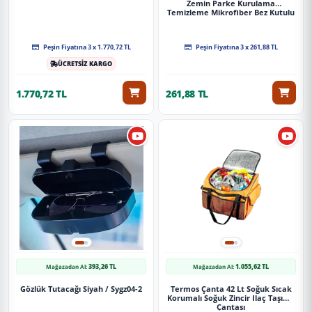
Zemin Parke Kurulama
Temizleme Mikrofiber Bez Kutulu
4'Lü Set
Peşin Fiyatına 3 x 1.770,72 TL
Peşin Fiyatına 3 x 261,88 TL
ÜCRETSİZ KARGO
1.770,72 TL
261,88 TL
393,26 TL
1.055,62 TL
Mağazadan Al:
Mağazadan Al:
Gözlük Tutacağı Siyah / Sygz04-2
Termos Çanta 42 Lt Soğuk Sıcak
Korumalı Soğuk Zincir Ilaç Taşıma
Çantası