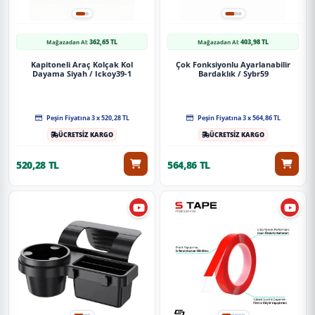
362,65 TL
403,98 TL
Mağazadan Al:
Mağazadan Al:
Kapitoneli Araç Kolçak Kol
Çok Fonksiyonlu Ayarlanabilir
Dayama Siyah / Ickoy39-1
Bardaklık / Sybr59
Peşin Fiyatına 3 x 520,28 TL
Peşin Fiyatına 3 x 564,86 TL
ÜCRETSİZ KARGO
ÜCRETSİZ KARGO
520,28 TL
564,86 TL