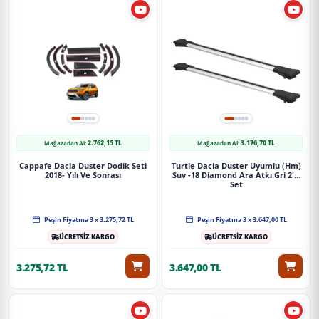
2.762,15 TL
3.176,70 TL
Mağazadan Al:
Mağazadan Al:
Cappafe Dacia Duster Dodik Seti
Turtle Dacia Duster Uyumlu (Hm)
2018- Yılı Ve Sonrası
Suv -18 Diamond Ara Atkı Gri 2'Li
Set
Peşin Fiyatına 3 x 3.275,72 TL
Peşin Fiyatına 3 x 3.647,00 TL
ÜCRETSİZ KARGO
ÜCRETSİZ KARGO
3.275,72 TL
3.647,00 TL