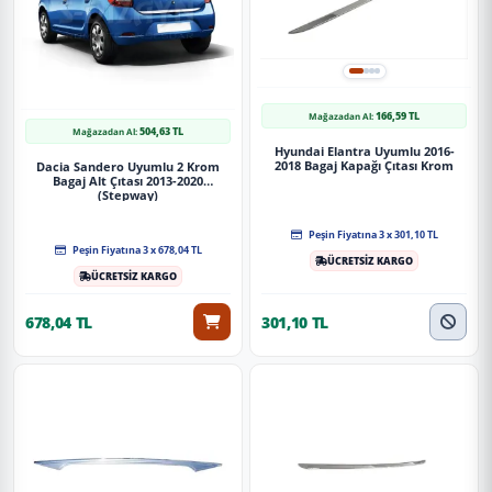
166,59 TL
Mağazadan Al:
504,63 TL
Mağazadan Al:
Hyundai Elantra Uyumlu 2016-
2018 Bagaj Kapağı Çıtası Krom
Dacia Sandero Uyumlu 2 Krom
Bagaj Alt Çıtası 2013-2020
(Stepway)
Peşin Fiyatına 3 x 301,10 TL
Peşin Fiyatına 3 x 678,04 TL
ÜCRETSİZ KARGO
ÜCRETSİZ KARGO
678,04 TL
301,10 TL