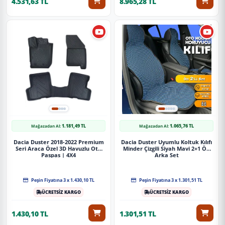
4.531,63 TL
8.965,28 TL
1.181,49 TL
1.065,76 TL
Mağazadan Al:
Mağazadan Al:
Dacia Duster 2018-2022 Premium
Dacia Duster Uyumlu Koltuk Kılıfı
Seri Araca Özel 3D Havuzlu Oto
Minder Çizgili Siyah Mavi 2+1 Ön
Paspas | 4X4
Arka Set
Peşin Fiyatına 3 x 1.430,10 TL
Peşin Fiyatına 3 x 1.301,51 TL
ÜCRETSİZ KARGO
ÜCRETSİZ KARGO
1.430,10 TL
1.301,51 TL