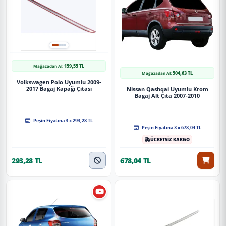
159,55 TL
Mağazadan Al:
504,63 TL
Mağazadan Al:
Volkswagen Polo Uyumlu 2009-
2017 Bagaj Kapağı Çıtası
Nissan Qashqai Uyumlu Krom
Bagaj Alt Çıta 2007-2010
Peşin Fiyatına 3 x 293,28 TL
Peşin Fiyatına 3 x 678,04 TL
ÜCRETSİZ KARGO
293,28 TL
678,04 TL