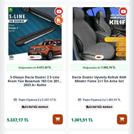
4.617,45 TL
1.065,76 TL
Mağazadan Al:
Mağazadan Al:
S-Dizayn Dacia Duster 2 S-Line
Dacia Duster Uyumlu Koltuk Kılıfı
Krom Yan Basamak 183 Cm 2018-
Minder Füme 2+1 Ön Arka Set
2023 A+ Kalite
Peşin Fiyatına 3 x 5.337,17 TL
Peşin Fiyatına 3 x 1.301,51 TL
ÜCRETSİZ KARGO
ÜCRETSİZ KARGO
5.337,17 TL
1.301,51 TL