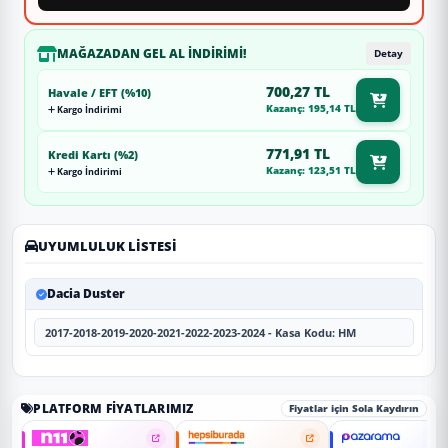
MAĞAZADAN GEL AL İNDIRIMI!
Detay
700,27 TL
Havale / EFT (%10)
Kazanç: 195,14 TL
Kargo İndirimi
771,91 TL
Kredi Kartı (%2)
Kazanç: 123,51 TL
Kargo İndirimi
UYUMLULUK LISTESI
Dacia Duster
2017-2018-2019-2020-2021-2022-2023-2024 - Kasa Kodu: HM
PLATFORM FIYATLARIMIZ
Fiyatlar için Sola Kaydırın