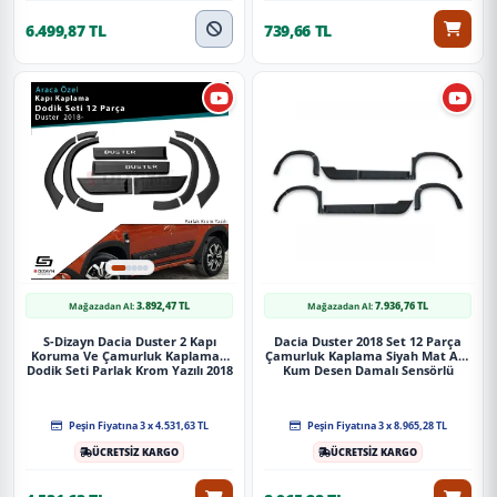
6.499,87 TL
739,66 TL
3.892,47 TL
7.936,76 TL
Mağazadan Al:
Mağazadan Al:
S-Dizayn Dacia Duster 2 Kapı
Dacia Duster 2018 Set 12 Parça
Koruma Ve Çamurluk Kaplaması
Çamurluk Kaplama Siyah Mat Asa
Dodik Seti Parlak Krom Yazılı 2018
Kum Desen Damalı Sensörlü
Üzeri A+ Kalite
Peşin Fiyatına 3 x 4.531,63 TL
Peşin Fiyatına 3 x 8.965,28 TL
ÜCRETSİZ KARGO
ÜCRETSİZ KARGO