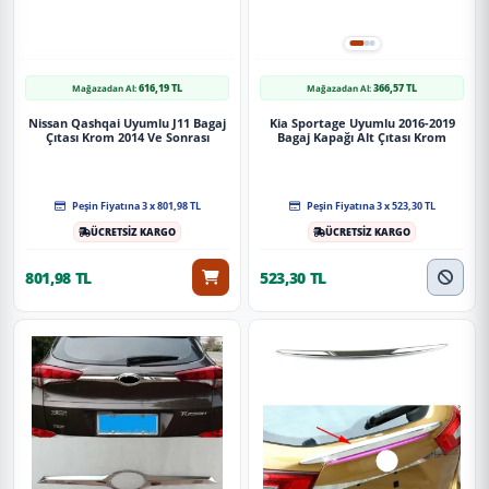
616,19 TL
366,57 TL
Mağazadan Al:
Mağazadan Al:
Nissan Qashqai Uyumlu J11 Bagaj
Kia Sportage Uyumlu 2016-2019
Çıtası Krom 2014 Ve Sonrası
Bagaj Kapağı Alt Çıtası Krom
Peşin Fiyatına 3 x 801,98 TL
Peşin Fiyatına 3 x 523,30 TL
ÜCRETSİZ KARGO
ÜCRETSİZ KARGO
801,98 TL
523,30 TL