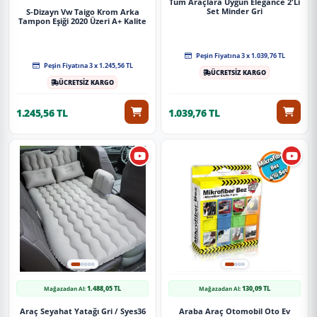
Tüm Araçlara Uygun Elegance 2'Li
Set Minder Gri
S-Dizayn Vw Taigo Krom Arka
Tampon Eşiği 2020 Üzeri A+ Kalite
Peşin Fiyatına 3 x 1.039,76 TL
Peşin Fiyatına 3 x 1.245,56 TL
ÜCRETSİZ KARGO
ÜCRETSİZ KARGO
1.245,56 TL
1.039,76 TL
1.488,05 TL
130,09 TL
Mağazadan Al:
Mağazadan Al:
Araç Seyahat Yatağı Gri / Syes36
Araba Araç Otomobil Oto Ev