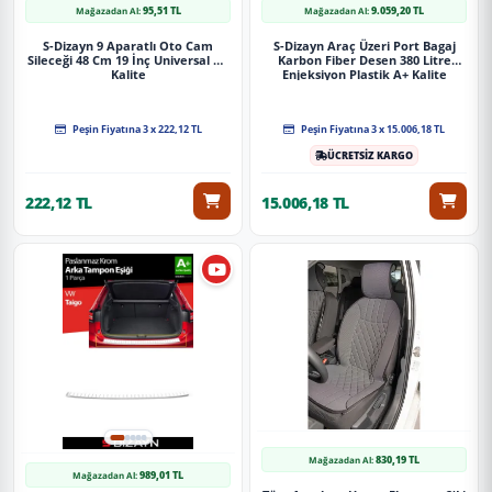
95,51 TL
9.059,20 TL
Mağazadan Al:
Mağazadan Al:
S-Dizayn 9 Aparatlı Oto Cam
S-Dizayn Araç Üzeri Port Bagaj
Sileceği 48 Cm 19 İnç Universal A+
Karbon Fiber Desen 380 Litre
Kalite
Enjeksiyon Plastik A+ Kalite
Peşin Fiyatına 3 x 222,12 TL
Peşin Fiyatına 3 x 15.006,18 TL
ÜCRETSİZ KARGO
222,12 TL
15.006,18 TL
830,19 TL
Mağazadan Al:
989,01 TL
Mağazadan Al: