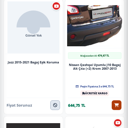
474,67 TL
Mağazadan Al:
Jazz 2015-2021 Bagaj Eşik Koruma
Nissan Qashqai Uyumlu J10 Bagaj
Alt Çıta (+2) Krom 2007-2013
Peşin Fiyatına 3 x 644,75 TL
ÜCRETSİZ KARGO
Fiyat Sorunuz
644,75 TL