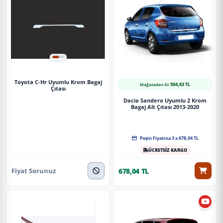
Toyota C-Hr Uyumlu Krom Bagaj
504,63 TL
Mağazadan Al:
Çıtası
Dacia Sandero Uyumlu 2 Krom
Bagaj Alt Çıtası 2013-2020
Peşin Fiyatına 3 x 678,04 TL
ÜCRETSİZ KARGO
Fiyat Sorunuz
678,04 TL