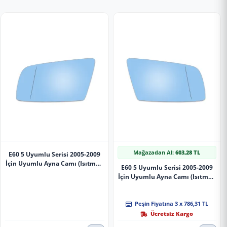
Mağazadan Al:
603,28 TL
E60 5 Uyumlu Serisi 2005-2009
İçin Uyumlu Ayna Camı (Isıtmalı
E60 5 Uyumlu Serisi 2005-2009
- Asferik) - Sol - 51167065081
İçin Uyumlu Ayna Camı (Isıtmalı
- Asferik) - Sol - 51167065082
Peşin Fiyatına 3 x 786,31 TL
Ücretsiz Kargo