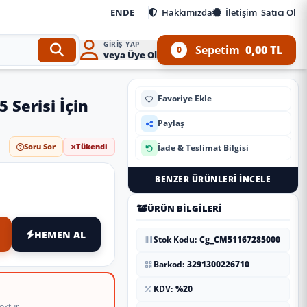
EN
DE
Hakkımızda
İletişim
Satıcı Ol
GIRIŞ YAP
Sepetim
0,00 TL
0
veya Üye Ol
Favoriye Ekle
5 Serisi İçin
Paylaş
Soru Sor
Tükendi
İade & Teslimat Bilgisi
BENZER ÜRÜNLERI İNCELE
ÜRÜN BILGILERI
HEMEN AL
Stok Kodu:
Cg_CM51167285000
Barkod:
3291300226710
KDV:
%20
oktur.