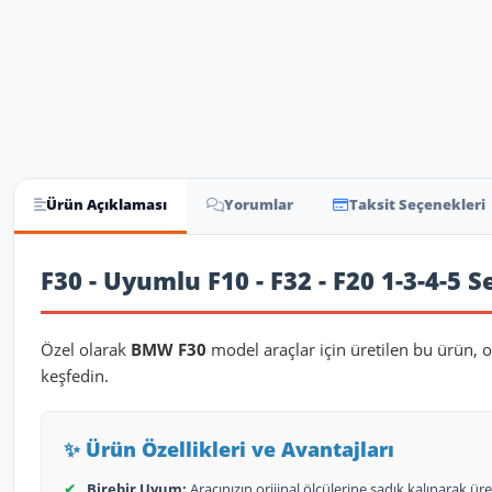
Ürün Açıklaması
Yorumlar
Taksit Seçenekleri
Ürün Açıklaması
F30 - Uyumlu F10 - F32 - F20 1-3-4-5 
Özel olarak
BMW F30
model araçlar için üretilen bu ürün, o
keşfedin.
✨ Ürün Özellikleri ve Avantajları
✔
Birebir Uyum:
Aracınızın orijinal ölçülerine sadık kalınarak üret