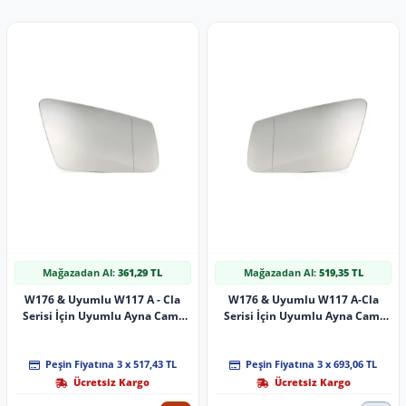
Mağazadan Al:
361,29 TL
Mağazadan Al:
519,35 TL
W176 & Uyumlu W117 A - Cla
W176 & Uyumlu W117 A-Cla
Serisi İçin Uyumlu Ayna Camı
Serisi İçin Uyumlu Ayna Camı
(Isıtmalı - Asferik) -
(Isıtmalı - Asferik) - Sol -
Peşin Fiyatına 3 x 517,43 TL
Peşin Fiyatına 3 x 693,06 TL
Ücretsiz Kargo
Ücretsiz Kargo