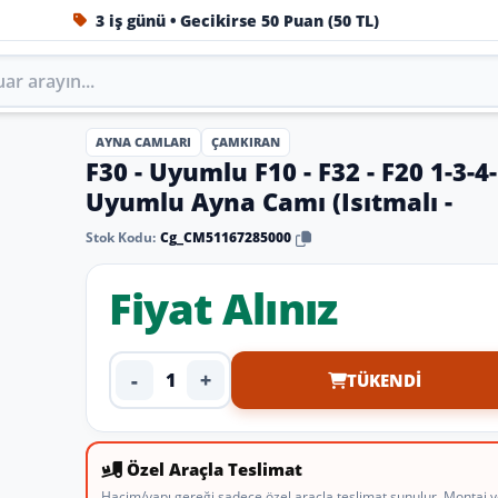
3 iş günü • Gecikirse 50 Puan (50 TL)
1984'ten beri Türkiye’nin en büyük oto aksesuar ve tuning
AYNA CAMLARI
ÇAMKIRAN
F30 - Uyumlu F10 - F32 - F20 1-3-4-
Uyumlu Ayna Camı (Isıtmalı -
Stok Kodu:
Cg_CM51167285000
Fiyat Alınız
-
+
TÜKENDI
Ürün adedi
Özel Araçla Teslimat
Hacim/yapı gereği sadece özel araçla teslimat sunulur. Montaj y