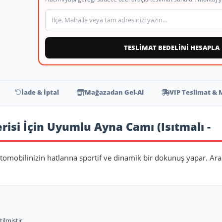
Teslimat veya montaj adresi
TESLİMAT BEDELİNİ HESAPLA
İade & İptal
Mağazadan Gel-Al
VIP Teslimat & 
Serisi İçin Uyumlu Ayna Camı (Isıtmalı -
tomobilinizin hatlarına sportif ve dinamik bir dokunuş yapar. Ara
ilmiştir.