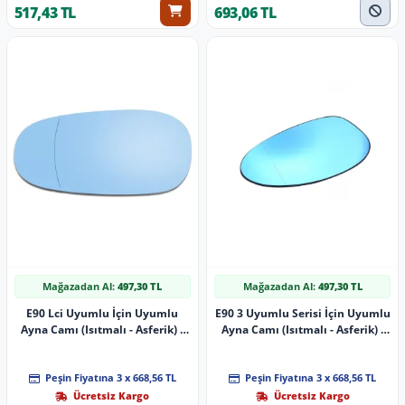
517,43 TL
693,06 TL
Mağazadan Al:
497,30 TL
Mağazadan Al:
497,30 TL
E90 Lci Uyumlu İçin Uyumlu
E90 3 Uyumlu Serisi İçin Uyumlu
Ayna Camı (Isıtmalı - Asferik) -
Ayna Camı (Isıtmalı - Asferik) -
Sol - 51167158901
Sağ - 51167145268
Peşin Fiyatına 3 x 668,56 TL
Peşin Fiyatına 3 x 668,56 TL
Ücretsiz Kargo
Ücretsiz Kargo