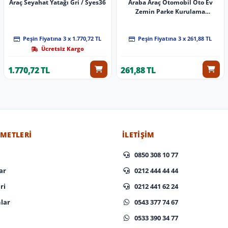
Araç Seyahat Yatağı Gri / Syes36
Araba Araç Otomobil Oto Ev
Zemin Parke Kurulama
Temizleme Mikrofiber Bez
Kutulu 4'Lü Set
Peşin Fiyatına 3 x 1.770,72 TL
Peşin Fiyatına 3 x 261,88 TL
Ücretsiz Kargo
1.770,72 TL
261,88 TL
ZMETLERI
İLETIŞIM
0850 308 10 77
ar
0212 444 44 44
ri
0212 441 62 24
lar
0543 377 74 67
0533 390 34 77