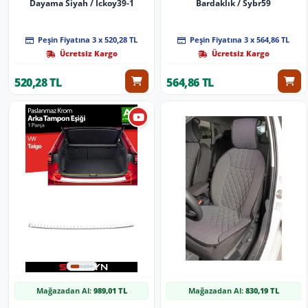
Dayama Siyah / Ickoy39-1
Bardaklık / Sybr59
Peşin Fiyatına 3 x 520,28 TL
Peşin Fiyatına 3 x 564,86 TL
Ücretsiz Kargo
Ücretsiz Kargo
520,28 TL
564,86 TL
Mağazadan Al:
989,01 TL
Mağazadan Al:
830,19 TL