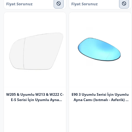
Fiyat Sorunuz
Fiyat Sorunuz
W205 & Uyumlu W213 & W222 C-
E90 3 Uyumlu Serisi İçin Uyumlu
E-S Serisi İçin Uyumlu Ayna
Ayna Camı (Isıtmalı - Asferik) -
Camı (Isıtmalı - Asferik) -
Sol - 51167145267