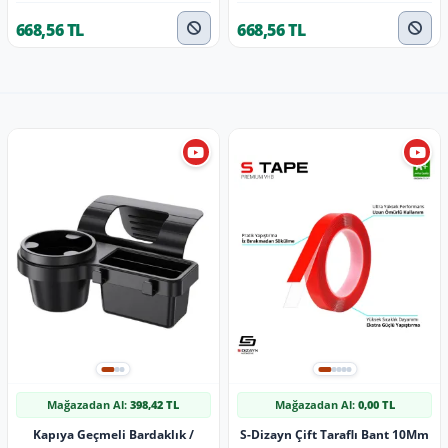
668,56 TL
668,56 TL
Mağazadan Al:
398,42 TL
Mağazadan Al:
0,00 TL
Kapıya Geçmeli Bardaklık /
S-Dizayn Çift Taraflı Bant 10Mm