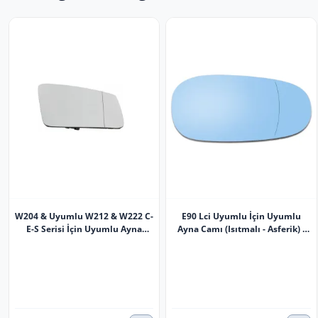
W204 & Uyumlu W212 & W222 C-
E90 Lci Uyumlu İçin Uyumlu
E-S Serisi İçin Uyumlu Ayna
Ayna Camı (Isıtmalı - Asferik) -
Camı (Isıtmalı - Asferik) -
Sağ - 51167158902