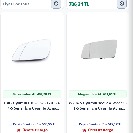
786,31 TL
Fiyat Sorunuz
Mağazadan Al:
497,30 TL
Mağazadan Al:
451,01 TL
F30 - Uyumlu F10 - F32 - F20 1-3-
W204 & Uyumlu W212 & W222 C-
4-5 Serisi İçin Uyumlu Ayna
E-S Serisi İçin Uyumlu Ayna
Camı (Isıtmalı -
Camı (Isıtmalı - Asferik) -
Peşin Fiyatına 3 x 668,56 TL
Peşin Fiyatına 3 x 617,12 TL
Ücretsiz Kargo
Ücretsiz Kargo