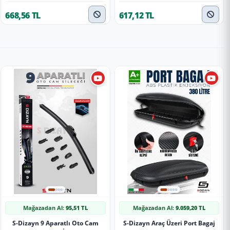
668,56 TL
617,12 TL
Mağazadan Al:
95,51 TL
Mağazadan Al:
9.059,20 TL
S-Dizayn 9 Aparatlı Oto Cam
S-Dizayn Araç Üzeri Port Bagaj