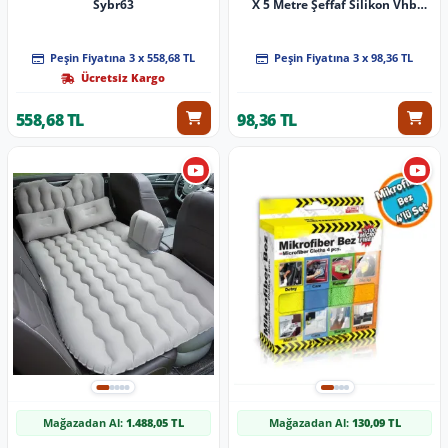
Sybr63
X 5 Metre Şeffaf Silikon Vhb
Bant A+Kalite
Peşin Fiyatına 3 x 558,68 TL
Peşin Fiyatına 3 x 98,36 TL
Ücretsiz Kargo
558,68 TL
98,36 TL
Mağazadan Al:
1.488,05 TL
Mağazadan Al:
130,09 TL