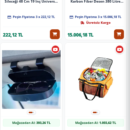
Sileceği 48 Cm 19 İnç Universal
Karbon Fiber Desen 380 Litre
A+ Kalite
Enjeksiyon Plastik A+ Kalite
Peşin Fiyatına 3 x 222,12 TL
Peşin Fiyatına 3 x 15.006,18 TL
Ücretsiz Kargo
222,12 TL
15.006,18 TL
Mağazadan Al:
393,26 TL
Mağazadan Al:
1.055,62 TL