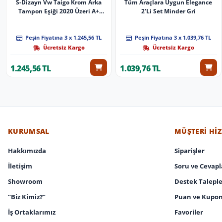
S-Dizayn Vw Taigo Krom Arka
Tüm Araçlara Uygun Elegance
Tampon Eşiği 2020 Üzeri A+
2'Li Set Minder Gri
Kalite
Peşin Fiyatına 3 x 1.245,56 TL
Peşin Fiyatına 3 x 1.039,76 TL
Ücretsiz Kargo
Ücretsiz Kargo
1.245,56 TL
1.039,76 TL
KURUMSAL
MÜŞTERI HI
Hakkımızda
Siparişler
İletişim
Soru ve Cevapl
Showroom
Destek Taleple
“Biz Kimiz?”
Puan ve Kupon
İş Ortaklarımız
Favoriler