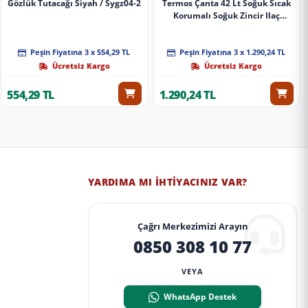
Gözlük Tutacağı Siyah / Sygz04-2
Termos Çanta 42 Lt Soğuk Sıcak
Korumalı Soğuk Zincir Ilaç
Taşıma Çantası
Peşin Fiyatına 3 x 554,29 TL
Peşin Fiyatına 3 x 1.290,24 TL
Ücretsiz Kargo
Ücretsiz Kargo
554,29 TL
1.290,24 TL
YARDIMA MI İHTIYACINIZ VAR?
Çağrı Merkezimizi Arayın
0850 308 10 77
VEYA
WhatsApp Destek