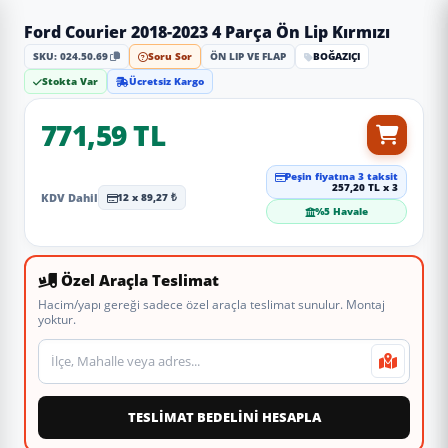
Ford Courier 2018-2023 4 Parça Ön Lip Kırmızı
SKU: 024.50.69
Soru Sor
ÖN LIP VE FLAP
BOĞAZIÇI
Stokta Var
Ücretsiz Kargo
771,59 TL
Peşin fiyatına 3 taksit
257,20 TL x 3
KDV Dahil
12 x 89,27 ₺
%5 Havale
Özel Araçla Teslimat
Hacim/yapı gereği sadece özel araçla teslimat sunulur. Montaj
yoktur.
Teslimat veya montaj adresi
TESLİMAT BEDELİNİ HESAPLA