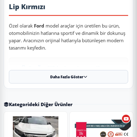
Lip Kırmızı
Özel olarak
Ford
model araçlar için üretilen bu ürün,
otomobilinizin hatlarına sportif ve dinamik bir dokunuş
yapar. Aracınızın orijinal hatlarıyla bütünleşen modern
tasarımı keşfedin.
✨ Ürün Özellikleri ve Avantajları
Daha Fazla Göster
✔
Uyumlu Yıllar:
2018 - 2019 - 2020 - 2021 - 2022 - 2023
modelleriyle tam uyumludur.
⚠️
Aracınızın modeli 2018 (ve altı) veya 2023 (ve üstü) ise, kasa
koduna (Makyajlı Kasa) göre kontrol etmenizi rica ederiz.
Kategorideki Diğer Ürünler
✔
Malzeme:
Esnek, kırılmaya karşı dirençli 1. sınıf ABS
plastik.
✔
Görünüm:
Piano Black (Parlak Siyah). Boya gerektirmez,
montaja hazırdır.