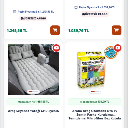
Peşin Fiyatına 3 x 1.039,76 TL
Peşin Fiyatına 3 x 1.245,56 TL
ÜCRETSİZ KARGO
ÜCRETSİZ KARGO
1.245,56 TL
1.039,76 TL
1.488,05 TL
130,09 TL
Mağazadan Al:
Mağazadan Al:
Araç Seyahat Yatağı Gri / Syes36
Araba Araç Otomobil Oto Ev
Zemin Parke Kurulama
Temizleme Mikrofiber Bez Kutulu
4'Lü Set