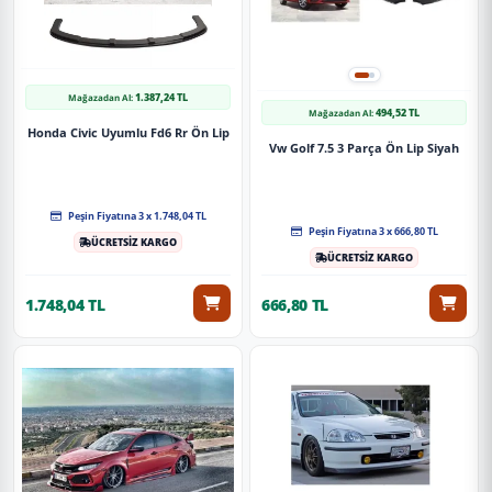
1.387,24 TL
Mağazadan Al:
494,52 TL
Mağazadan Al:
Honda Civic Uyumlu Fd6 Rr Ön Lip
Vw Golf 7.5 3 Parça Ön Lip Siyah
Peşin Fiyatına 3 x 1.748,04 TL
Peşin Fiyatına 3 x 666,80 TL
ÜCRETSİZ KARGO
ÜCRETSİZ KARGO
1.748,04 TL
666,80 TL