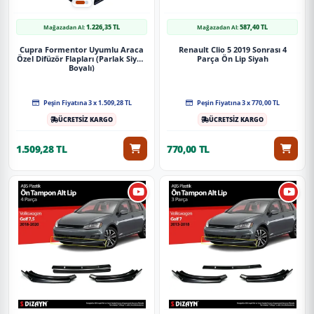
1.226,35 TL
587,40 TL
Mağazadan Al:
Mağazadan Al:
Cupra Formentor Uyumlu Araca
Renault Clio 5 2019 Sonrası 4
Özel Difüzör Flapları (Parlak Siyah
Parça Ön Lip Siyah
Boyalı)
Peşin Fiyatına 3 x 1.509,28 TL
Peşin Fiyatına 3 x 770,00 TL
ÜCRETSİZ KARGO
ÜCRETSİZ KARGO
1.509,28 TL
770,00 TL