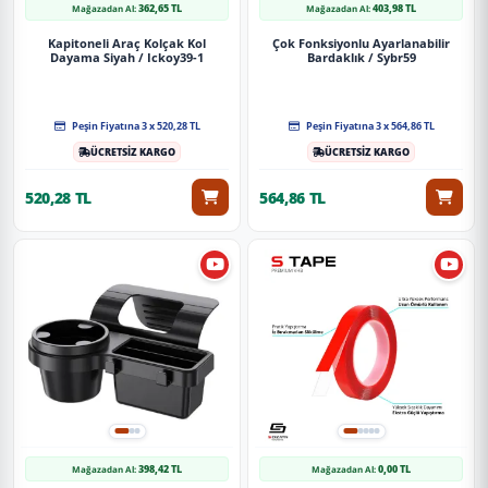
362,65 TL
403,98 TL
Mağazadan Al:
Mağazadan Al:
Kapitoneli Araç Kolçak Kol
Çok Fonksiyonlu Ayarlanabilir
Dayama Siyah / Ickoy39-1
Bardaklık / Sybr59
Peşin Fiyatına 3 x 520,28 TL
Peşin Fiyatına 3 x 564,86 TL
ÜCRETSİZ KARGO
ÜCRETSİZ KARGO
520,28 TL
564,86 TL
398,42 TL
0,00 TL
Mağazadan Al:
Mağazadan Al: