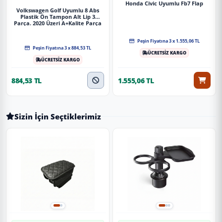
Honda Civic Uyumlu Fb7 Flap
Volkswagen Golf Uyumlu 8 Abs
Plastik Ön Tampon Alt Lip 3
Parça. 2020 Üzeri A+Kalite Parça
Peşin Fiyatına 3 x 1.555,06 TL
Peşin Fiyatına 3 x 884,53 TL
ÜCRETSİZ KARGO
ÜCRETSİZ KARGO
884,53 TL
1.555,06 TL
Sizin İçin Seçtiklerimiz