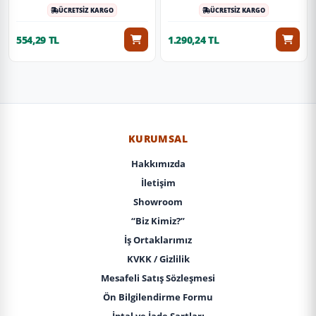
ÜCRETSİZ KARGO
ÜCRETSİZ KARGO
554,29 TL
1.290,24 TL
KURUMSAL
Hakkımızda
İletişim
Showroom
“Biz Kimiz?”
İş Ortaklarımız
KVKK / Gizlilik
Mesafeli Satış Sözleşmesi
Ön Bilgilendirme Formu
İptal ve İade Şartları