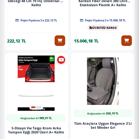
Sileceği 48 Cm 19 İnç Universal A+
Karbon Fiber Desen 380 Litre
Kalite
Enjeksiyon Plastik A+ Kalite
Peşin Fiyatına 3 x 222,12 TL
Peşin Fiyatına 3 x 15.006,18 TL
ÜCRETSİZ KARGO
222,12 TL
15.006,18 TL
830,19 TL
Mağazadan Al:
989,01 TL
Mağazadan Al:
Tüm Araçlara Uygun Elegance 2'Li
Set Minder Gri
S-Dizayn Vw Taigo Krom Arka
Tampon Eşiği 2020 Üzeri A+ Kalite