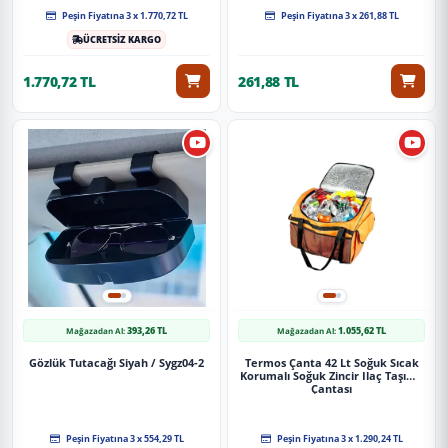
Peşin Fiyatına 3 x 1.770,72 TL
Peşin Fiyatına 3 x 261,88 TL
ÜCRETSİZ KARGO
1.770,72 TL
261,88 TL
393,26 TL
1.055,62 TL
Mağazadan Al:
Mağazadan Al:
Gözlük Tutacağı Siyah / Sygz04-2
Termos Çanta 42 Lt Soğuk Sıcak
Korumalı Soğuk Zincir Ilaç Taşıma
Çantası
Peşin Fiyatına 3 x 554,29 TL
Peşin Fiyatına 3 x 1.290,24 TL