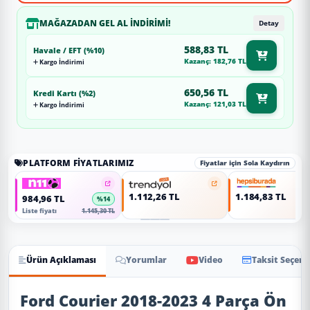
MAĞAZADAN GEL AL İNDIRIMI!
Detay
588,83 TL
Havale / EFT (%10)
Kazanç: 182,76 TL
Kargo İndirimi
650,56 TL
Kredi Kartı (%2)
Kazanç: 121,03 TL
Kargo İndirimi
PLATFORM FIYATLARIMIZ
Fiyatlar için Sola Kaydırın
1.112,26 TL
1.184,83 TL
984,96 TL
%14
Liste fiyatı
1.145,30 TL
Ürün Açıklaması
Yorumlar
Video
Taksit Seçene
Ürün Açıklaması
Ford Courier 2018-2023 4 Parça Ön