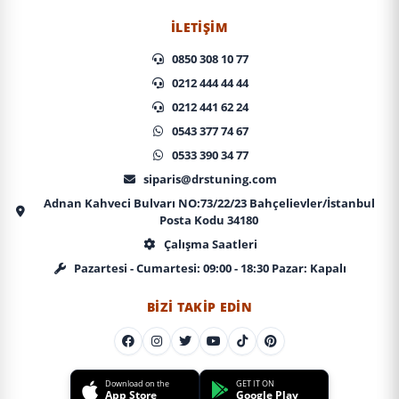
İLETIŞIM
0850 308 10 77
0212 444 44 44
0212 441 62 24
0543 377 74 67
0533 390 34 77
siparis@drstuning.com
Adnan Kahveci Bulvarı NO:73/22/23 Bahçelievler/İstanbul
Posta Kodu 34180
Çalışma Saatleri
Pazartesi - Cumartesi: 09:00 - 18:30 Pazar: Kapalı
BIZI TAKIP EDIN
Download on the
GET IT ON
App Store
Google Play