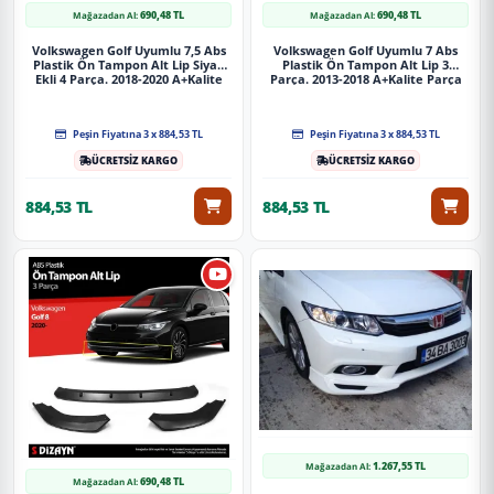
690,48 TL
690,48 TL
Mağazadan Al:
Mağazadan Al:
Volkswagen Golf Uyumlu 7,5 Abs
Volkswagen Golf Uyumlu 7 Abs
Plastik Ön Tampon Alt Lip Siyah
Plastik Ön Tampon Alt Lip 3
Ekli 4 Parça. 2018-2020 A+Kalite
Parça. 2013-2018 A+Kalite Parça
Parça
Peşin Fiyatına 3 x 884,53 TL
Peşin Fiyatına 3 x 884,53 TL
ÜCRETSİZ KARGO
ÜCRETSİZ KARGO
884,53 TL
884,53 TL
1.267,55 TL
Mağazadan Al:
690,48 TL
Mağazadan Al: