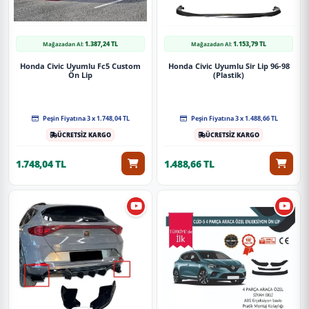
1.387,24 TL
1.153,79 TL
Mağazadan Al:
Mağazadan Al:
Honda Civic Uyumlu Fc5 Custom
Honda Civic Uyumlu Sir Lip 96-98
Ön Lip
(Plastik)
Peşin Fiyatına 3 x 1.748,04 TL
Peşin Fiyatına 3 x 1.488,66 TL
ÜCRETSİZ KARGO
ÜCRETSİZ KARGO
1.748,04 TL
1.488,66 TL