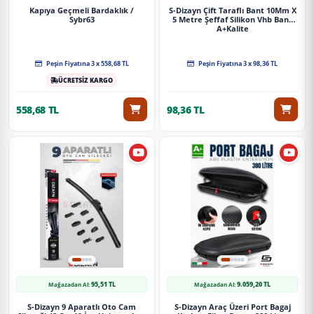
Kapıya Geçmeli Bardaklık /
S-Dizayn Çift Taraflı Bant 10Mm X
Sybr63
5 Metre Şeffaf Silikon Vhb Bant
A+Kalite
Peşin Fiyatına 3 x 558,68 TL
Peşin Fiyatına 3 x 98,36 TL
ÜCRETSİZ KARGO
558,68 TL
98,36 TL
95,51 TL
9.059,20 TL
Mağazadan Al:
Mağazadan Al:
S-Dizayn 9 Aparatlı Oto Cam
S-Dizayn Araç Üzeri Port Bagaj