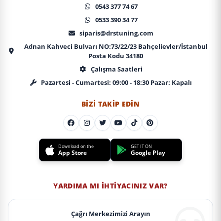
0543 377 74 67
0533 390 34 77
siparis@drstuning.com
Adnan Kahveci Bulvarı NO:73/22/23 Bahçelievler/İstanbul
Posta Kodu 34180
Çalışma Saatleri
Pazartesi - Cumartesi: 09:00 - 18:30 Pazar: Kapalı
BIZI TAKIP EDIN
Download on the
GET IT ON
App Store
Google Play
YARDIMA MI İHTIYACINIZ VAR?
Çağrı Merkezimizi Arayın