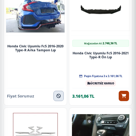
2.740,56 TL
Mağazadan Al:
Honda Civic Uyumlu Fc5 2016-2020
Type-R Arka Tampon Lıp
Honda Civic Uyumlu Fc5 2016-2021
Type-R Ön Lıp
Peşin Fiyatına 3 x 3.161,06 TL
ÜCRETSİZ KARGO
Fiyat Sorunuz
3.161,06 TL