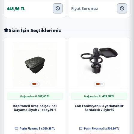
Fiyat Sorunuz
445,56 TL
Sizin İçin Seçtiklerimiz
362,65 TL
403,98 TL
Mağazadan Al:
Mağazadan Al:
Kapitoneli Araç Kolçak Kol
Çok Fonksiyonlu Ayarlanabilir
Dayama Siyah / Ickoy39-1
Bardaklık / Sybr59
Peşin Fiyatına 3 x 520,28 TL
Peşin Fiyatına 3 x 564,86 TL