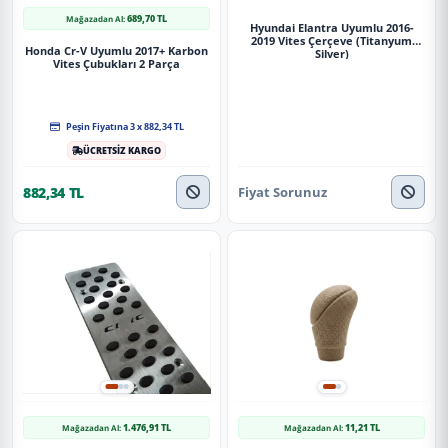
689,70 TL
Mağazadan Al:
Hyundai Elantra Uyumlu 2016-
2019 Vites Çerçeve (Titanyum
Honda Cr-V Uyumlu 2017+ Karbon
Silver)
Vites Çubukları 2 Parça
Peşin Fiyatına 3 x 882,34 TL
ÜCRETSİZ KARGO
Fiyat Sorunuz
882,34 TL
1.476,91 TL
11,21 TL
Mağazadan Al:
Mağazadan Al: