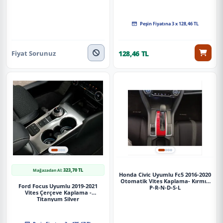
Peşin Fiyatına 3 x 128,46 TL
Fiyat Sorunuz
128,46 TL
323,70 TL
Mağazadan Al:
Honda Civic Uyumlu Fc5 2016-2020
Otomatik Vites Kaplama- Kırmızı
Ford Focus Uyumlu 2019-2021
P-R-N-D-S-L
Vites Çerçeve Kaplama -
Titanyum Silver