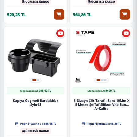
ÜCRETSİZ KARGO
ÜCRETSİZ KARGO
520,28 TL
564,86 TL
398,42 TL
0,00 TL
Mağazadan Al:
Mağazadan Al:
Kapıya Geçmeli Bardaklık /
S-Dizayn Çift Taraflı Bant 10Mm X
Sybr63
5 Metre Şeffaf Silikon Vhb Bant
A+Kalite
Peşin Fiyatına 3 x 558,68 TL
Peşin Fiyatına 3 x 98,36 TL
ÜCRETSİZ KARGO