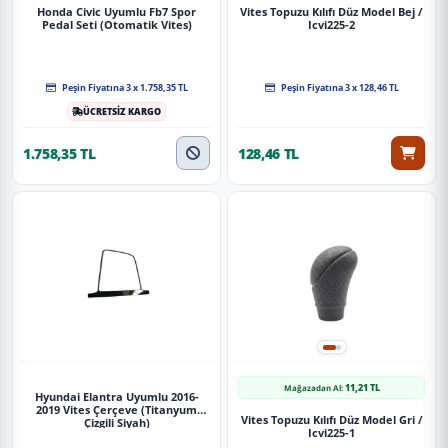
Honda Civic Uyumlu Fb7 Spor
Vites Topuzu Kılıfı Düz Model Bej /
Pedal Seti (Otomatik Vites)
Icvi225-2
Peşin Fiyatına 3 x 1.758,35 TL
Peşin Fiyatına 3 x 128,46 TL
ÜCRETSİZ KARGO
1.758,35 TL
128,46 TL
11,21 TL
Mağazadan Al:
Hyundai Elantra Uyumlu 2016-
2019 Vites Çerçeve (Titanyum
Vites Topuzu Kılıfı Düz Model Gri /
Çizgili Siyah)
Icvi225-1