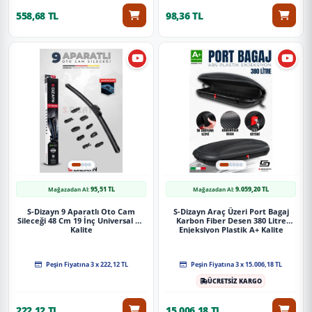
558,68 TL
98,36 TL
95,51 TL
9.059,20 TL
Mağazadan Al:
Mağazadan Al:
S-Dizayn 9 Aparatlı Oto Cam
S-Dizayn Araç Üzeri Port Bagaj
Sileceği 48 Cm 19 İnç Universal A+
Karbon Fiber Desen 380 Litre
Kalite
Enjeksiyon Plastik A+ Kalite
Peşin Fiyatına 3 x 222,12 TL
Peşin Fiyatına 3 x 15.006,18 TL
ÜCRETSİZ KARGO
222,12 TL
15.006,18 TL