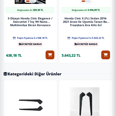
289,96 TL
4.946,89 TL
Mağazadan Al:
Mağazadan Al:
S-Dizayn Honda Civic Elegance /
Honda Civic X (Fc) Sedan 2016-
Executive 7 İnç 9H Nano
2021 Arası Ile Uyumlu Tavan Barı
Multimedya Ekran Koruyucu
Tropybars Ara Atkı Gri̇
(Mat) 2020-2021 A+ Kalite
Peşin Fiyatına 3 x 438,18 TL
Peşin Fiyatına 3 x 5.643,22 TL
ÜCRETSİZ KARGO
ÜCRETSİZ KARGO
438,18 TL
5.643,22 TL
Kategorideki Diğer Ürünler