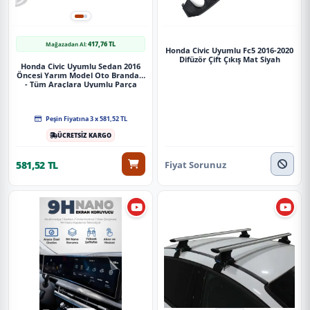
417,76 TL
Mağazadan Al:
Honda Civic Uyumlu Fc5 2016-2020
Difüzör Çift Çıkış Mat Siyah
Honda Civic Uyumlu Sedan 2016
Öncesi Yarım Model Oto Brandası
- Tüm Araçlara Uyumlu Parça
Peşin Fiyatına 3 x 581,52 TL
ÜCRETSİZ KARGO
Fiyat Sorunuz
581,52 TL