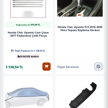
919,08 TL
Mağazadan Al:
Honda Civic Uyumlu Fc5 2016-2020
Vites Topuzu Kaplama Karbon
Honda Civic Uyumlu Cam Çıtası
-2017 Paslanmaz Çelik Parça
Peşin Fiyatına 3 x 1.138,54 TL
ÜCRETSİZ KARGO
Fiyat Sorunuz
1.138,54 TL