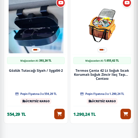
393,26 TL
1.055,62 TL
Mağazadan Al:
Mağazadan Al:
Gözlük Tutacağı Siyah / Sygz04-2
Termos Çanta 42 Lt Soğuk Sıcak
Korumalı Soğuk Zincir Ilaç Taşıma
Çantası
Peşin Fiyatına 3 x 554,29 TL
Peşin Fiyatına 3 x 1.290,24 TL
ÜCRETSİZ KARGO
ÜCRETSİZ KARGO
554,29 TL
1.290,24 TL