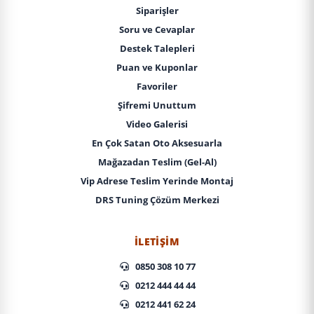
Siparişler
Soru ve Cevaplar
Destek Talepleri
Puan ve Kuponlar
Favoriler
Şifremi Unuttum
Video Galerisi
En Çok Satan Oto Aksesuarla
Mağazadan Teslim (Gel-Al)
Vip Adrese Teslim Yerinde Montaj
DRS Tuning Çözüm Merkezi
İLETIŞIM
0850 308 10 77
0212 444 44 44
0212 441 62 24