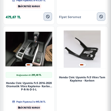
Peşin Fiyatına 3 x 475,67 TL
ÜCRETSİZ KARGO
Fiyat Sorunuz
475,67 TL
295,40 TL
Mağazadan Al:
Honda Civic Uyumlu Fc5 Vites Tam
Kaplama - Karbon
Honda Civic Uyumlu Fc5 2016-2020
Otomatik Vites Kaplama- Karbon
P-R-N-D-S-L
Peşin Fiyatına 3 x 445,56 TL
ÜCRETSİZ KARGO