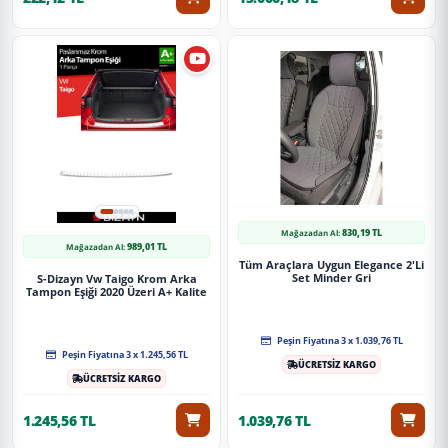
830,19 TL
Mağazadan Al:
989,01 TL
Mağazadan Al:
Tüm Araçlara Uygun Elegance 2'Li
Set Minder Gri
S-Dizayn Vw Taigo Krom Arka
Tampon Eşiği 2020 Üzeri A+ Kalite
Peşin Fiyatına 3 x 1.039,76 TL
Peşin Fiyatına 3 x 1.245,56 TL
ÜCRETSİZ KARGO
ÜCRETSİZ KARGO
1.245,56 TL
1.039,76 TL