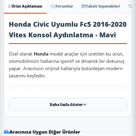
Ürün Açıklaması
Yorumlar
Taksit Seçenekleri
İa
Ürün Açıklaması
Honda Civic Uyumlu Fc5 2016-2020
Vites Konsol Aydınlatma - Mavi
Özel olarak
Honda
model araçlar için üretilen bu ürün,
otomobilinizin hatlarına sportif ve dinamik bir dokunuş
yapar. Aracınızın orijinal hatlarıyla bütünleşen modern
tasarımı keşfedin.
✨ Ürün Özellikleri ve Avantajları
Daha Fazla Göster
✔
Uyumlu Yıllar:
2016 - 2017 - 2018 - 2019 - 2020
modelleriyle tam uyumludur.
⚠️
Aracınızın modeli 2016 (ve altı) veya 2020 (ve üstü) ise, kasa
koduna (Makyajlı Kasa) göre kontrol etmenizi rica ederiz.
Aracınıza Uygun Diğer Ürünler
✔
Malzeme:
Dayanıklı ve uzun ömürlü malzeme.