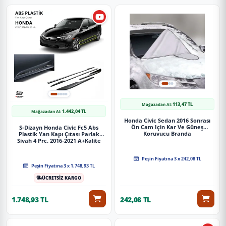
Uygulama
Aracınızın ölçülerine uygundur. Montaj işlemi el
yatkınlığı gerektirebilir.
Paket İçeriği
113,47 TL
Mağazadan Al:
1.442,04 TL
Mağazadan Al:
Honda Civic Uyumlu Fc5 2016-2020 Vites Konsol Aydınlatma - Mavi
Honda Civic Sedan 2016 Sonrası
Ön Cam Için Kar Ve Güneş
S-Dizayn Honda Civic Fc5 Abs
Koruyucu Branda
Plastik Yan Kapı Çıtası Parlak
Siyah 4 Prç. 2016-2021 A+Kalite
Güvenli Teslimat
Peşin Fiyatına 3 x 242,08 TL
Siparişleriniz darbe emici özel ambalajlarla, kargoda zarar
Peşin Fiyatına 3 x 1.748,93 TL
görmeyecek şekilde paketlenerek tarafınıza ulaştırılır. %100
ÜCRETSİZ KARGO
Müşteri memnuniyeti garantisiyle.
1.748,93 TL
242,08 TL