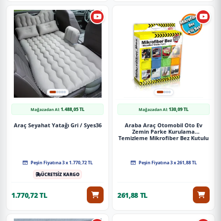
1.488,05 TL
130,09 TL
Mağazadan Al:
Mağazadan Al:
Araç Seyahat Yatağı Gri / Syes36
Araba Araç Otomobil Oto Ev
Zemin Parke Kurulama
Temizleme Mikrofiber Bez Kutulu
4'Lü Set
Peşin Fiyatına 3 x 1.770,72 TL
Peşin Fiyatına 3 x 261,88 TL
ÜCRETSİZ KARGO
1.770,72 TL
261,88 TL