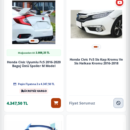
3.808,35 TL
Mağazadan Al:
Honda Civic Fc5 Sis Kaşı Kromu Ve
Honda Civic Uyumlu Fc5 2016-2020
Sis Halkası Kromu 2016-2018
Bagaj Üstü Spoiler M Model
Peşin Fiyatına 3 x 4.347,50 TL
ÜCRETSİZ KARGO
Fiyat Sorunuz
4.347,50 TL