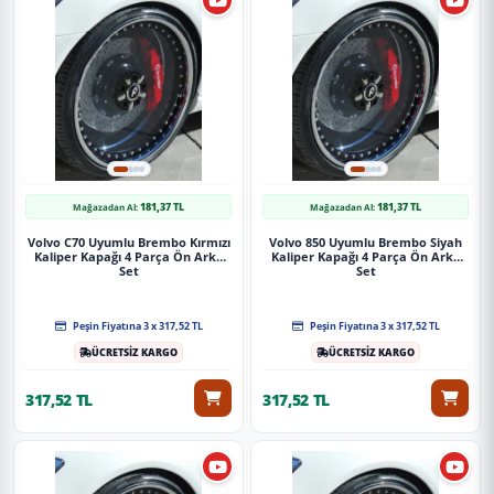
Uygulama
Aracınızın ölçülerine uygundur. Montaj işlemi el
yatkınlığı gerektirebilir.
Paket İçeriği
181,37 TL
181,37 TL
Mağazadan Al:
Mağazadan Al:
Lada Vega Uyumlu Brembo Sarı Kaliper Kapağı 4 Parça Ön Arka
Set
Volvo C70 Uyumlu Brembo Kırmızı
Volvo 850 Uyumlu Brembo Siyah
Kaliper Kapağı 4 Parça Ön Arka
Kaliper Kapağı 4 Parça Ön Arka
Set
Set
Güvenli Teslimat
Siparişleriniz darbe emici özel ambalajlarla, kargoda zarar
Peşin Fiyatına 3 x 317,52 TL
Peşin Fiyatına 3 x 317,52 TL
görmeyecek şekilde paketlenerek tarafınıza ulaştırılır. %100
ÜCRETSİZ KARGO
ÜCRETSİZ KARGO
Müşteri memnuniyeti garantisiyle.
317,52 TL
317,52 TL