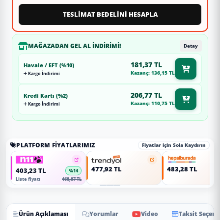
TESLİMAT BEDELİNİ HESAPLA
MAĞAZADAN GEL AL İNDIRIMI!
Detay
181,37 TL
Havale / EFT (%10)
Kazanç: 136,15 TL
Kargo İndirimi
206,77 TL
Kredi Kartı (%2)
Kazanç: 110,75 TL
Kargo İndirimi
PLATFORM FIYATLARIMIZ
Fiyatlar için Sola Kaydırın
477,92 TL
483,28 TL
403,23 TL
%14
Liste fiyatı
468,87 TL
Ürün Açıklaması
Yorumlar
Video
Taksit Seçene