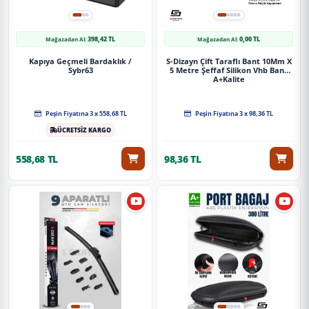
398,42 TL
0,00 TL
Mağazadan Al:
Mağazadan Al:
Kapıya Geçmeli Bardaklık /
S-Dizayn Çift Taraflı Bant 10Mm X
Sybr63
5 Metre Şeffaf Silikon Vhb Bant
A+Kalite
Peşin Fiyatına 3 x 558,68 TL
Peşin Fiyatına 3 x 98,36 TL
ÜCRETSİZ KARGO
558,68 TL
98,36 TL