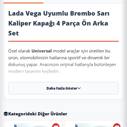
Ürün Açıklaması
Lada Vega Uyumlu Brembo Sarı
Kaliper Kapağı 4 Parça Ön Arka
Set
Özel olarak
Universal
model araçlar için üretilen bu
ürün, otomobilinizin hatlarına sportif ve dinamik bir
dokunuş yapar. Aracınızın orijinal hatlarıyla bütünleşen
modern tasarımı keşfedin.
Daha Fazla Göster
✨ Ürün Özellikleri ve Avantajları
✔
Birebir Uyum:
Aracınızın orijinal ölçülerine sadık kalınarak
üretilmiştir.
Kategorideki Diğer Ürünler
✔
Malzeme:
Dayanıklı ve uzun ömürlü malzeme.