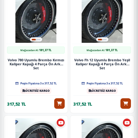
181,37 TL
181,37 TL
Mağazadan Al:
Mağazadan Al:
Volvo 780 Uyumlu Brembo Kırmızı
Volvo Fh 12 Uyumlu Brembo Yeşil
Kaliper Kapağı 4 Parça Ön Arka
Kaliper Kapağı 4 Parça Ön Arka
Set
Set
Peşin Fiyatına 3 x 317,52 TL
Peşin Fiyatına 3 x 317,52 TL
ÜCRETSİZ KARGO
ÜCRETSİZ KARGO
317,52 TL
317,52 TL