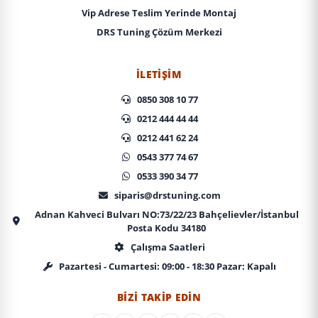
Vip Adrese Teslim Yerinde Montaj
DRS Tuning Çözüm Merkezi
İLETIŞIM
0850 308 10 77
0212 444 44 44
0212 441 62 24
0543 377 74 67
0533 390 34 77
siparis@drstuning.com
Adnan Kahveci Bulvarı NO:73/22/23 Bahçelievler/İstanbul
Posta Kodu 34180
Çalışma Saatleri
Pazartesi - Cumartesi: 09:00 - 18:30 Pazar: Kapalı
BIZI TAKIP EDIN