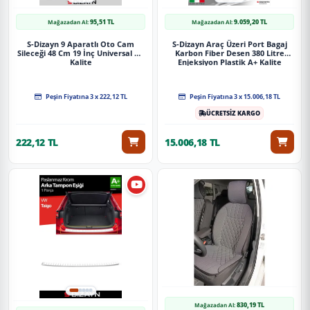
95,51 TL
9.059,20 TL
Mağazadan Al:
Mağazadan Al:
S-Dizayn 9 Aparatlı Oto Cam
S-Dizayn Araç Üzeri Port Bagaj
Sileceği 48 Cm 19 İnç Universal A+
Karbon Fiber Desen 380 Litre
Kalite
Enjeksiyon Plastik A+ Kalite
Peşin Fiyatına 3 x 222,12 TL
Peşin Fiyatına 3 x 15.006,18 TL
ÜCRETSİZ KARGO
222,12 TL
15.006,18 TL
830,19 TL
Mağazadan Al: