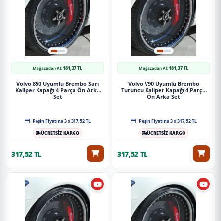
181,37 TL
181,37 TL
Mağazadan Al:
Mağazadan Al:
Volvo 850 Uyumlu Brembo Sarı
Volvo V90 Uyumlu Brembo
Kaliper Kapağı 4 Parça Ön Arka
Turuncu Kaliper Kapağı 4 Parça
Set
Ön Arka Set
Peşin Fiyatına 3 x 317,52 TL
Peşin Fiyatına 3 x 317,52 TL
ÜCRETSİZ KARGO
ÜCRETSİZ KARGO
317,52 TL
317,52 TL