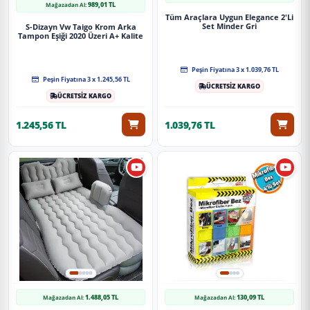
989,01 TL
Mağazadan Al:
Tüm Araçlara Uygun Elegance 2'Li
Set Minder Gri
S-Dizayn Vw Taigo Krom Arka
Tampon Eşiği 2020 Üzeri A+ Kalite
Peşin Fiyatına 3 x 1.039,76 TL
Peşin Fiyatına 3 x 1.245,56 TL
ÜCRETSİZ KARGO
ÜCRETSİZ KARGO
1.245,56 TL
1.039,76 TL
1.488,05 TL
130,09 TL
Mağazadan Al:
Mağazadan Al: