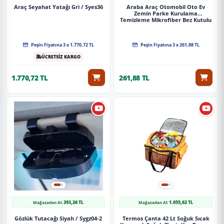
Araç Seyahat Yatağı Gri / Syes36
Araba Araç Otomobil Oto Ev
Zemin Parke Kurulama
Temizleme Mikrofiber Bez Kutulu
4'Lü Set
Peşin Fiyatına 3 x 1.770,72 TL
Peşin Fiyatına 3 x 261,88 TL
ÜCRETSİZ KARGO
1.770,72 TL
261,88 TL
393,26 TL
1.055,62 TL
Mağazadan Al:
Mağazadan Al:
Gözlük Tutacağı Siyah / Sygz04-2
Termos Çanta 42 Lt Soğuk Sıcak