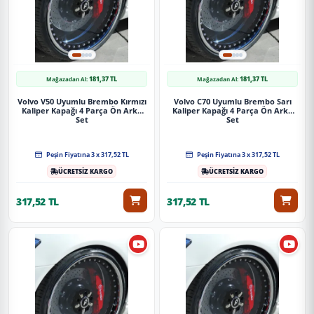
181,37 TL
181,37 TL
Mağazadan Al:
Mağazadan Al:
Volvo V50 Uyumlu Brembo Kırmızı
Volvo C70 Uyumlu Brembo Sarı
Kaliper Kapağı 4 Parça Ön Arka
Kaliper Kapağı 4 Parça Ön Arka
Set
Set
Peşin Fiyatına 3 x 317,52 TL
Peşin Fiyatına 3 x 317,52 TL
ÜCRETSİZ KARGO
ÜCRETSİZ KARGO
317,52 TL
317,52 TL