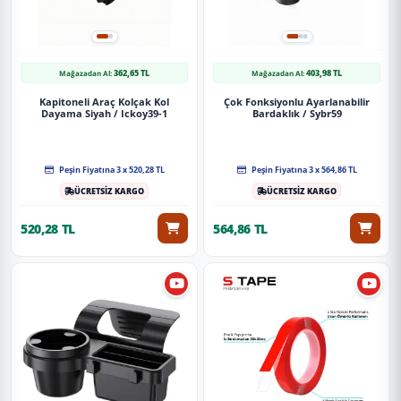
362,65 TL
403,98 TL
Mağazadan Al:
Mağazadan Al:
Kapitoneli Araç Kolçak Kol
Çok Fonksiyonlu Ayarlanabilir
Dayama Siyah / Ickoy39-1
Bardaklık / Sybr59
Peşin Fiyatına 3 x 520,28 TL
Peşin Fiyatına 3 x 564,86 TL
ÜCRETSİZ KARGO
ÜCRETSİZ KARGO
520,28 TL
564,86 TL