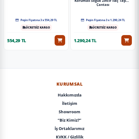
Korumalı Soğuk Zincir Ilaç Taşıma
Çantası
Peşin Fiyatına 3 x 554,29 TL
Peşin Fiyatına 3 x 1.290,24 TL
ÜCRETSİZ KARGO
ÜCRETSİZ KARGO
554,29 TL
1.290,24 TL
KURUMSAL
Hakkımızda
İletişim
Showroom
“Biz Kimiz?”
İş Ortaklarımız
KVKK / Gizlilik