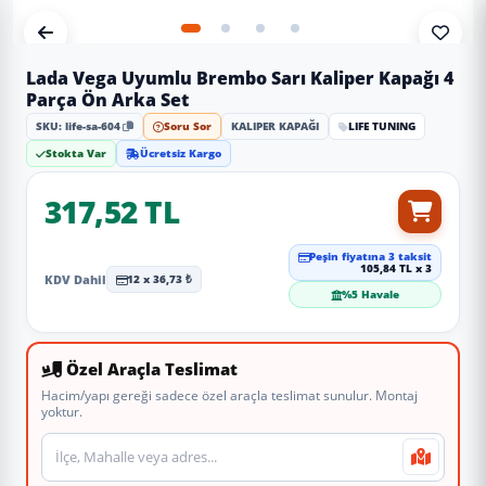
Lada Vega Uyumlu Brembo Sarı Kaliper Kapağı 4
Parça Ön Arka Set
SKU: life-sa-604
Soru Sor
KALIPER KAPAĞI
LIFE TUNING
Stokta Var
Ücretsiz Kargo
317,52 TL
Peşin fiyatına 3 taksit
105,84 TL x 3
KDV Dahil
12 x 36,73 ₺
%5 Havale
Özel Araçla Teslimat
Hacim/yapı gereği sadece özel araçla teslimat sunulur. Montaj
yoktur.
Teslimat veya montaj adresi