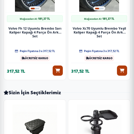
181,37 TL
181,37 TL
Mağazadan Al:
Mağazadan Al:
Volvo Fh 12 Uyumlu Brembo Sarı
Volvo Xc70 Uyumlu Brembo Yeşil
Kaliper Kapağı 4 Parça Ön Arka
Kaliper Kapağı 4 Parça Ön Arka
Set
Set
Peşin Fiyatına 3 x 317,52 TL
Peşin Fiyatına 3 x 317,52 TL
ÜCRETSİZ KARGO
ÜCRETSİZ KARGO
317,52 TL
317,52 TL
Sizin İçin Seçtiklerimiz