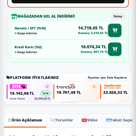
MAĞAZADAN GEL AL İNDIRIMI!
Detay
14.719,45 TL
Havale / EFT (%10)
Kazanç: 2.216,63 TL
Kargo İndirimi
16.074,34 TL
Kredi Kartı (%2)
Kazanç: 861,74 TL
Kargo İndirimi
PLATFORM FIYATLARIMIZ
Fiyatlar için Sola Kaydırın
19.797,48 TL
23.026,33 TL
19.142,96 TL
%14
Liste fiyatı
22.259,26 TL
Ürün Açıklaması
Yorumlar
Video
Taksit Seçene
Ürün Açıklaması