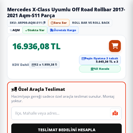
Mercedes X-Class Uyumlu Off Road Rollbar 2017-
2021 Aqm-S11 Parça
SKU: ARP08-AQM-S11
Soru Sor
ROLL BAR VE ROLL BACK
AQM
Stokta Var
Ücretsiz Kargo
16.936,08 TL
Peşin fiyatına 3 taksit
5.645,36 TL x 3
KDV Dahil
12 x 1.959,38 ₺
%5 Havale
Özel Araçla Teslimat
Hacim/yapı gereği sadece özel araçla teslimat sunulur. Montaj
yoktur.
Teslimat veya montaj adresi
TESLİMAT BEDELİNİ HESAPLA