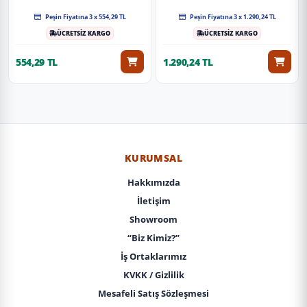
Peşin Fiyatına 3 x 554,29 TL
Peşin Fiyatına 3 x 1.290,24 TL
ÜCRETSİZ KARGO
ÜCRETSİZ KARGO
554,29 TL
1.290,24 TL
KURUMSAL
Hakkımızda
İletişim
Showroom
“Biz Kimiz?”
İş Ortaklarımız
KVKK / Gizlilik
Mesafeli Satış Sözleşmesi