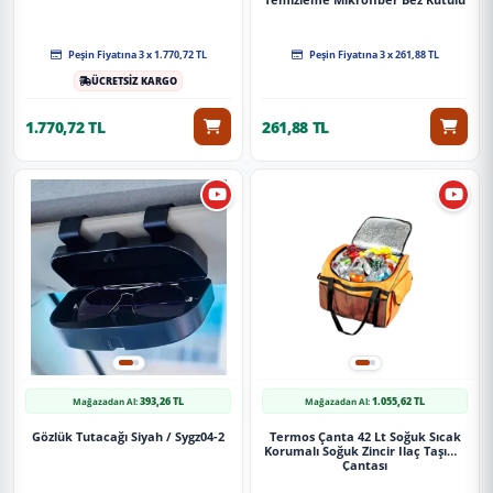
4'Lü Set
Peşin Fiyatına 3 x 1.770,72 TL
Peşin Fiyatına 3 x 261,88 TL
ÜCRETSİZ KARGO
1.770,72 TL
261,88 TL
393,26 TL
1.055,62 TL
Mağazadan Al:
Mağazadan Al:
Gözlük Tutacağı Siyah / Sygz04-2
Termos Çanta 42 Lt Soğuk Sıcak
Korumalı Soğuk Zincir Ilaç Taşıma
Çantası