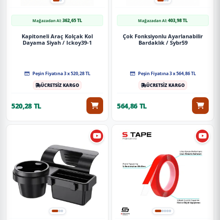
362,65 TL
403,98 TL
Mağazadan Al:
Mağazadan Al:
Kapitoneli Araç Kolçak Kol
Çok Fonksiyonlu Ayarlanabilir
Dayama Siyah / Ickoy39-1
Bardaklık / Sybr59
Peşin Fiyatına 3 x 520,28 TL
Peşin Fiyatına 3 x 564,86 TL
ÜCRETSİZ KARGO
ÜCRETSİZ KARGO
520,28 TL
564,86 TL