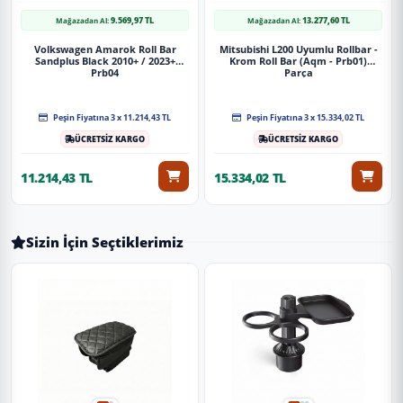
9.569,97 TL
13.277,60 TL
Mağazadan Al:
Mağazadan Al:
Volkswagen Amarok Roll Bar
Mitsubishi L200 Uyumlu Rollbar -
Sandplus Black 2010+ / 2023+
Krom Roll Bar (Aqm - Prb01)
Prb04
Parça
Peşin Fiyatına 3 x 11.214,43 TL
Peşin Fiyatına 3 x 15.334,02 TL
ÜCRETSİZ KARGO
ÜCRETSİZ KARGO
11.214,43 TL
15.334,02 TL
Sizin İçin Seçtiklerimiz