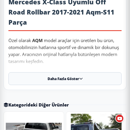
Mercedes X-Class Uyumlu Off
Road Rollbar 2017-2021 Aqm-S11
Parça
Özel olarak
AQM
model araçlar için üretilen bu ürün,
otomobilinizin hatlarına sportif ve dinamik bir dokunuş
yapar. Aracınızın orijinal hatlarıyla bütünleşen modern
tasarımı keşfedin.
Daha Fazla Göster
✨ Ürün Özellikleri ve Avantajları
✔
Uyumlu Yıllar:
2017 - 2018 - 2019 - 2020 - 2021
modelleriyle tam uyumludur.
Kategorideki Diğer Ürünler
⚠️
Aracınızın modeli 2017 (ve altı) veya 2021 (ve üstü) ise, kasa
koduna (Makyajlı Kasa) göre kontrol etmenizi rica ederiz.
✔
Malzeme:
Paslanmaz Çelik