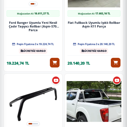
16.611,37 TL
17.603,16 TL
Mağazadan Al:
Mağazadan Al:
Ford Ranger Uyumlu Yeni Nesil
Fiat Fullback Uyumlu Işıklı Rollbar
Çadır Taşıyıcı Rollbar (Aqm-S70)
Aqm-X11 Parça
Parça
Peşin Fiyatına 3 x 19.224,74 TL
Peşin Fiyatına 3 x 20.140,20 TL
ÜCRETSİZ KARGO
ÜCRETSİZ KARGO
19.224,74 TL
20.140,20 TL