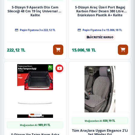
S-Dizayn 9 Aparatlı Oto Cam
S-Dizayn Araç Üzeri Port Bagaj
Sileceği 48 Cm 19 İnç Universal A+
Karbon Fiber Desen 380 Litre
Kalite
Enjeksiyon Plastik A+ Kalite
Peşin Fiyatına 3 x 222,12 TL
Peşin Fiyatına 3 x 15.006,18 TL
ÜCRETSİZ KARGO
222,12 TL
15.006,18 TL
830,19 TL
Mağazadan Al:
989,01 TL
Mağazadan Al:
Tüm Araçlara Uygun Elegance 2'Li
Set Minder Gri
S-Dizayn Vw Taigo Krom Arka