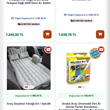
Tampon Eşiği 2020 Üzeri A+ Kalite
Peşin Fiyatına 3 x 1.039,76 TL
Peşin Fiyatına 3 x 1.245,56 TL
ÜCRETSİZ KARGO
ÜCRETSİZ KARGO
1.245,56 TL
1.039,76 TL
1.488,05 TL
130,09 TL
Mağazadan Al:
Mağazadan Al:
Araç Seyahat Yatağı Gri / Syes36
Araba Araç Otomobil Oto Ev
Zemin Parke Kurulama
Temizleme Mikrofiber Bez Kutulu