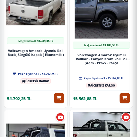
Uygulama
Aracınızın ölçülerine uygundur. Montaj işlemi el
yatkınlığı gerektirebilir.
45.334,55 TL
Mağazadan Al:
13.483,58 TL
Mağazadan Al:
Paket İçeriği
Volkswagen Amarok Uyumlu Roll
Back, Sürgülü Kapak ( Ekonomik )
Volkswagen Amarok Uyumlu
Rollbar - Canyon Krom Roll Bar
Mercedes X-Class Uyumlu Off Road Rollbar 2017-2021 Aqm-S11
(Aqm - Prb27) Parça
Parça
Peşin Fiyatına 3 x 51.792,25 TL
Peşin Fiyatına 3 x 15.562,88 TL
ÜCRETSİZ KARGO
Güvenli Teslimat
ÜCRETSİZ KARGO
Siparişleriniz darbe emici özel ambalajlarla, kargoda zarar
51.792,25 TL
15.562,88 TL
görmeyecek şekilde paketlenerek tarafınıza ulaştırılır. %100
Müşteri memnuniyeti garantisiyle.