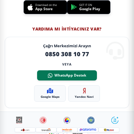
Download on the
GET IT ON
App Store
Google Play
YARDIMA MI İHTIYACINIZ VAR?
Çağrı Merkezimizi Arayın
0850 308 10 77
VEYA
WhatsApp Destek
Google Maps
Yandex Navi