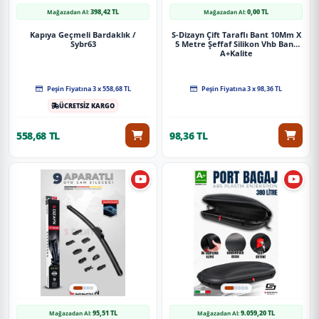
398,42 TL
0,00 TL
Mağazadan Al:
Mağazadan Al:
Kapıya Geçmeli Bardaklık /
S-Dizayn Çift Taraflı Bant 10Mm X
Sybr63
5 Metre Şeffaf Silikon Vhb Bant
A+Kalite
Peşin Fiyatına 3 x 558,68 TL
Peşin Fiyatına 3 x 98,36 TL
ÜCRETSİZ KARGO
558,68 TL
98,36 TL
95,51 TL
9.059,20 TL
Mağazadan Al:
Mağazadan Al: