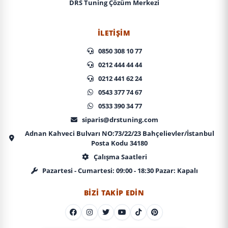
DRS Tuning Çözüm Merkezi
İLETIŞIM
0850 308 10 77
0212 444 44 44
0212 441 62 24
0543 377 74 67
0533 390 34 77
siparis@drstuning.com
Adnan Kahveci Bulvarı NO:73/22/23 Bahçelievler/İstanbul
Posta Kodu 34180
Çalışma Saatleri
Pazartesi - Cumartesi: 09:00 - 18:30 Pazar: Kapalı
BIZI TAKIP EDIN