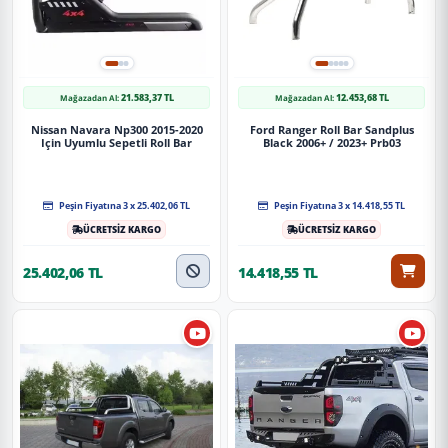
21.583,37 TL
12.453,68 TL
Mağazadan Al:
Mağazadan Al:
Nissan Navara Np300 2015-2020
Ford Ranger Roll Bar Sandplus
Için Uyumlu Sepetli Roll Bar
Black 2006+ / 2023+ Prb03
Peşin Fiyatına 3 x 25.402,06 TL
Peşin Fiyatına 3 x 14.418,55 TL
ÜCRETSİZ KARGO
ÜCRETSİZ KARGO
25.402,06 TL
14.418,55 TL