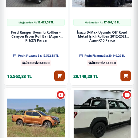
13.483,58 TL
17.603,16 TL
Mağazadan Al:
Mağazadan Al:
Ford Ranger Uyumlu Rollbar -
İsuzu D-Max Uyumlu Off Road
Canyon Krom Roll Bar (Aqm -
Metal Işıklı Rollbar 2012-2021
Prb27) Parça
Aqm-X10 Parça
Peşin Fiyatına 3 x 15.562,88 TL
Peşin Fiyatına 3 x 20.140,20 TL
ÜCRETSİZ KARGO
ÜCRETSİZ KARGO
15.562,88 TL
20.140,20 TL