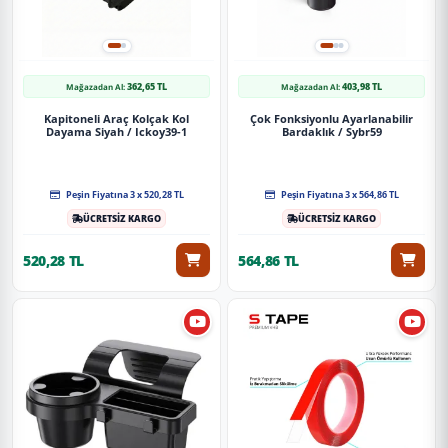
362,65 TL
403,98 TL
Mağazadan Al:
Mağazadan Al:
Kapitoneli Araç Kolçak Kol
Çok Fonksiyonlu Ayarlanabilir
Dayama Siyah / Ickoy39-1
Bardaklık / Sybr59
Peşin Fiyatına 3 x 520,28 TL
Peşin Fiyatına 3 x 564,86 TL
ÜCRETSİZ KARGO
ÜCRETSİZ KARGO
520,28 TL
564,86 TL