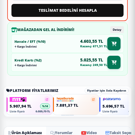
TESLİMAT BEDELİNİ HESAPLA
MAĞAZADAN GEL AL İNDIRIMI!
Detay
4.603,55 TL
Havale / EFT (%10)
Kazanç: 671,51 TL
Kargo İndirimi
5.025,55 TL
Kredi Kartı (%2)
Kazanç: 249,50 TL
Kargo İndirimi
PLATFORM FIYATLARIMIZ
Fiyatlar için Sola Kaydırın
7.881,37 TL
5.907,94 TL
5.696,57 TL
%14
Liste fiyatı
6.869,70 TL
Liste fiyatı
6.623
Ürün Açıklaması
Yorumlar
Video
Taksit Seçene