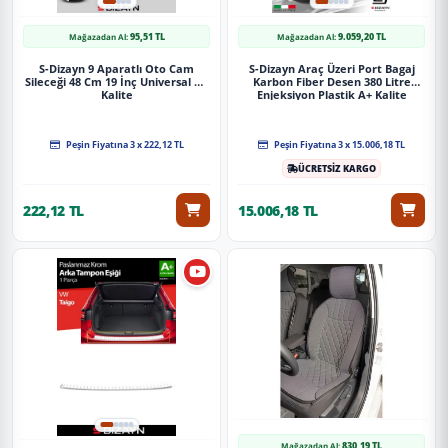
95,51 TL
9.059,20 TL
Mağazadan Al:
Mağazadan Al:
S-Dizayn 9 Aparatlı Oto Cam
S-Dizayn Araç Üzeri Port Bagaj
Sileceği 48 Cm 19 İnç Universal A+
Karbon Fiber Desen 380 Litre
Kalite
Enjeksiyon Plastik A+ Kalite
Peşin Fiyatına 3 x 222,12 TL
Peşin Fiyatına 3 x 15.006,18 TL
ÜCRETSİZ KARGO
222,12 TL
15.006,18 TL
830,19 TL
Mağazadan Al: