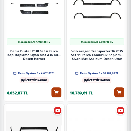
4.055,58 TL
9.578,65 TL
Mağazadan Al:
Mağazadan Al:
Dacia Duster 2010 Set 4 Parça
Volkswagen Transporter T6 2015
Kapı Kaplama Siyah Mat Asa Kum
Set 11 Parça Çamurluk Kaplama
Desen Hornet
Siyah Mat Asa Kum Desen Uzun
Şase Sağdan Sürgülü
Peşin Fiyatına 3 x 4.652,87 TL
Peşin Fiyatına 3 x 10.789,61 TL
ÜCRETSİZ KARGO
ÜCRETSİZ KARGO
4.652,87 TL
10.789,61 TL