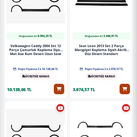
8.992,25 TL
3.446,91 TL
Mağazadan Al:
Mağazadan Al:
Volkswagen Caddy 2004 Set 12
Seat Leon 2013 Set 2 Parça
Parça Çamurluk Kaplama Siyah
Marşpiyel Kaplama Siyah Akrilik
Mat Asa Kum Desen Uzun Şase
Düz Desen Standart
Çift Sürgülü
Peşin Fiyatına 3 x 10.138,06 TL
Peşin Fiyatına 3 x 3.976,57 TL
ÜCRETSİZ KARGO
ÜCRETSİZ KARGO
10.138,06 TL
3.976,57 TL