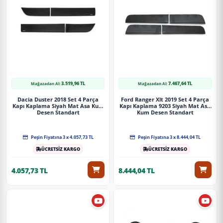
3.519,96 TL
7.467,64 TL
Mağazadan Al:
Mağazadan Al:
Dacia Duster 2018 Set 4 Parça
Ford Ranger Xlt 2019 Set 4 Parça
Kapı Kaplama Siyah Mat Asa Kum
Kapı Kaplama 9203 Siyah Mat Asa
Desen Standart
Kum Desen Standart
Peşin Fiyatına 3 x 4.057,73 TL
Peşin Fiyatına 3 x 8.444,04 TL
ÜCRETSİZ KARGO
ÜCRETSİZ KARGO
4.057,73 TL
8.444,04 TL