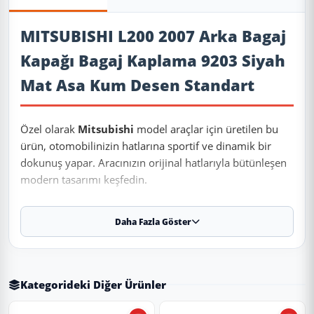
Ürün Açıklaması
MITSUBISHI L200 2007 Arka Bagaj
Kapağı Bagaj Kaplama 9203 Siyah
Mat Asa Kum Desen Standart
Özel olarak
Mitsubishi
model araçlar için üretilen bu
ürün, otomobilinizin hatlarına sportif ve dinamik bir
dokunuş yapar. Aracınızın orijinal hatlarıyla bütünleşen
modern tasarımı keşfedin.
Daha Fazla Göster
✨ Ürün Özellikleri ve Avantajları
✔
Birebir Uyum:
Aracınızın orijinal ölçülerine sadık kalınarak
üretilmiştir.
Kategorideki Diğer Ürünler
✔
Malzeme:
Dayanıklı ve uzun ömürlü malzeme.