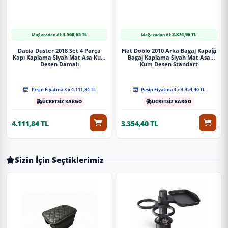
3.568,65 TL
2.874,96 TL
Mağazadan Al:
Mağazadan Al:
Dacia Duster 2018 Set 4 Parça
Fiat Doblo 2010 Arka Bagaj Kapağı
Kapı Kaplama Siyah Mat Asa Kum
Bagaj Kaplama Siyah Mat Asa
Desen Damalı
Kum Desen Standart
Peşin Fiyatına 3 x 4.111,84 TL
Peşin Fiyatına 3 x 3.354,40 TL
ÜCRETSİZ KARGO
ÜCRETSİZ KARGO
4.111,84 TL
3.354,40 TL
Sizin İçin Seçtiklerimiz