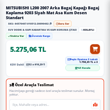
MITSUBISHI L200 2007 Arka Bagaj Kapağı Bagaj
Kaplama 9203 Siyah Mat Asa Kum Desen
Standart
SKU: 64570407-010512-30090402
Soru Sor
SUV DODIK & KAPI KABARTMA VE KAPI KORUMA ÇITASI
KOLAYLI
Stokta Var
Ücretsiz Kargo
5.275,06 TL
Peşin fiyatına 3 taksit
1.758,35 TL x 3
KDV Dahil
12 x 610,29 ₺
%5 Havale
Özel Araçla Teslimat
Hacim/yapı gereği sadece özel araçla teslimat sunulur. Montaj
yoktur.
Teslimat veya montaj adresi