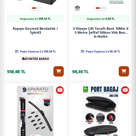
398,42 TL
0,00 TL
Mağazadan Al:
Mağazadan Al:
Kapıya Geçmeli Bardaklık /
S-Dizayn Çift Taraflı Bant 10Mm X
Sybr63
5 Metre Şeffaf Silikon Vhb Bant
A+Kalite
Peşin Fiyatına 3 x 558,68 TL
Peşin Fiyatına 3 x 98,36 TL
ÜCRETSİZ KARGO
558,68 TL
98,36 TL