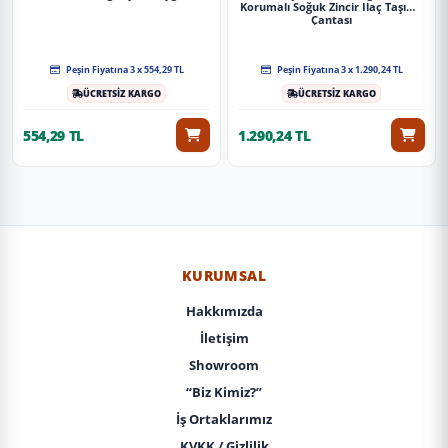
Korumalı Soğuk Zincir Ilaç Taşıma
Çantası
Peşin Fiyatına 3 x 554,29 TL
Peşin Fiyatına 3 x 1.290,24 TL
ÜCRETSİZ KARGO
ÜCRETSİZ KARGO
554,29 TL
1.290,24 TL
KURUMSAL
Hakkımızda
İletişim
Showroom
“Biz Kimiz?”
İş Ortaklarımız
KVKK / Gizlilik