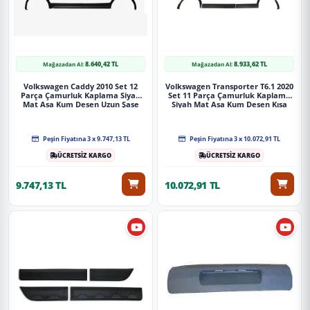
8.640,42 TL
8.933,62 TL
Mağazadan Al:
Mağazadan Al:
Volkswagen Caddy 2010 Set 12
Volkswagen Transporter T6.1 2020
Parça Çamurluk Kaplama Siyah
Set 11 Parça Çamurluk Kaplama
Mat Asa Kum Desen Uzun Şase
Siyah Mat Asa Kum Desen Kısa
Çift Sürgülü
Şase Sağdan Sürgülü
Peşin Fiyatına 3 x 9.747,13 TL
Peşin Fiyatına 3 x 10.072,91 TL
ÜCRETSİZ KARGO
ÜCRETSİZ KARGO
9.747,13 TL
10.072,91 TL