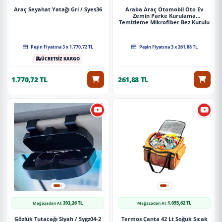
Araç Seyahat Yatağı Gri / Syes36
Araba Araç Otomobil Oto Ev
Zemin Parke Kurulama
Temizleme Mikrofiber Bez Kutulu
4'Lü Set
Peşin Fiyatına 3 x 1.770,72 TL
Peşin Fiyatına 3 x 261,88 TL
ÜCRETSİZ KARGO
1.770,72 TL
261,88 TL
393,26 TL
1.055,62 TL
Mağazadan Al:
Mağazadan Al:
Gözlük Tutacağı Siyah / Sygz04-2
Termos Çanta 42 Lt Soğuk Sıcak