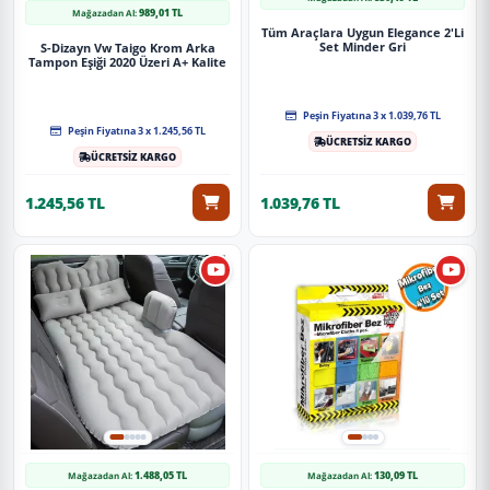
989,01 TL
Mağazadan Al:
Tüm Araçlara Uygun Elegance 2'Li
Set Minder Gri
S-Dizayn Vw Taigo Krom Arka
Tampon Eşiği 2020 Üzeri A+ Kalite
Peşin Fiyatına 3 x 1.039,76 TL
Peşin Fiyatına 3 x 1.245,56 TL
ÜCRETSİZ KARGO
ÜCRETSİZ KARGO
1.245,56 TL
1.039,76 TL
1.488,05 TL
130,09 TL
Mağazadan Al:
Mağazadan Al: