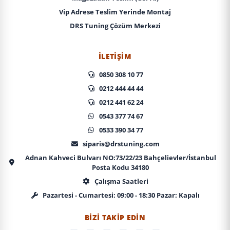
Vip Adrese Teslim Yerinde Montaj
DRS Tuning Çözüm Merkezi
İLETIŞIM
0850 308 10 77
0212 444 44 44
0212 441 62 24
0543 377 74 67
0533 390 34 77
siparis@drstuning.com
Adnan Kahveci Bulvarı NO:73/22/23 Bahçelievler/İstanbul
Posta Kodu 34180
Çalışma Saatleri
Pazartesi - Cumartesi: 09:00 - 18:30 Pazar: Kapalı
BIZI TAKIP EDIN