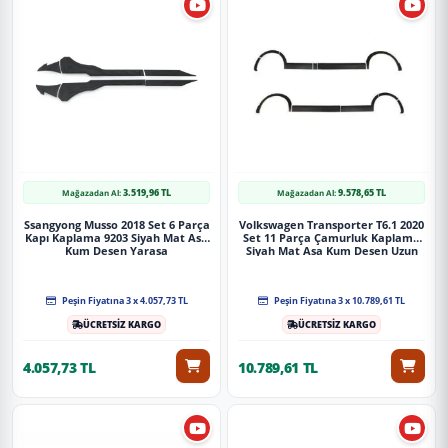
Uygulama
Aracınızın ölçülerine uygundur. Montaj işlemi el
yatkınlığı gerektirebilir.
Paket İçeriği
3.519,96 TL
9.578,65 TL
Mağazadan Al:
Mağazadan Al:
MITSUBISHI L200 2007 Arka Bagaj Kapağı Bagaj Kaplama 9203
Siyah Mat Asa Kum Desen Standart
Ssangyong Musso 2018 Set 6 Parça
Volkswagen Transporter T6.1 2020
Kapı Kaplama 9203 Siyah Mat Asa
Set 11 Parça Çamurluk Kaplama
Kum Desen Yarasa
Siyah Mat Asa Kum Desen Uzun
Şase Sağdan Sürgülü
Güvenli Teslimat
Siparişleriniz darbe emici özel ambalajlarla, kargoda zarar
Peşin Fiyatına 3 x 4.057,73 TL
Peşin Fiyatına 3 x 10.789,61 TL
görmeyecek şekilde paketlenerek tarafınıza ulaştırılır. %100
ÜCRETSİZ KARGO
ÜCRETSİZ KARGO
Müşteri memnuniyeti garantisiyle.
4.057,73 TL
10.789,61 TL