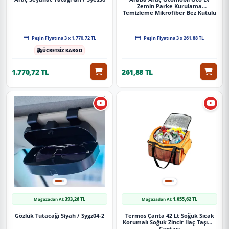
Zemin Parke Kurulama
Temizleme Mikrofiber Bez Kutulu
4'Lü Set
Peşin Fiyatına 3 x 1.770,72 TL
Peşin Fiyatına 3 x 261,88 TL
ÜCRETSİZ KARGO
1.770,72 TL
261,88 TL
393,26 TL
1.055,62 TL
Mağazadan Al:
Mağazadan Al:
Gözlük Tutacağı Siyah / Sygz04-2
Termos Çanta 42 Lt Soğuk Sıcak
Korumalı Soğuk Zincir Ilaç Taşıma
Çantası