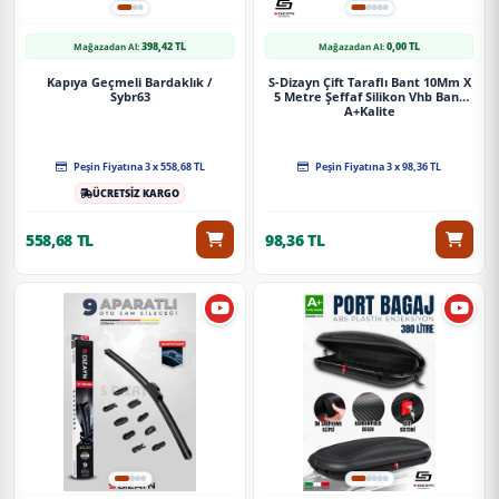
398,42 TL
0,00 TL
Mağazadan Al:
Mağazadan Al:
Kapıya Geçmeli Bardaklık /
S-Dizayn Çift Taraflı Bant 10Mm X
Sybr63
5 Metre Şeffaf Silikon Vhb Bant
A+Kalite
Peşin Fiyatına 3 x 558,68 TL
Peşin Fiyatına 3 x 98,36 TL
ÜCRETSİZ KARGO
558,68 TL
98,36 TL