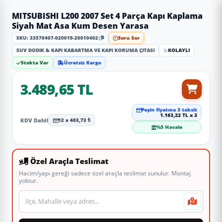
MITSUBISHI L200 2007 Set 4 Parça Kapı Kaplama
Siyah Mat Asa Kum Desen Yarasa
SKU: 33570407-020019-20010402
Soru Sor
SUV DODIK & KAPI KABARTMA VE KAPI KORUMA ÇITASI
KOLAYLI
Stokta Var
Ücretsiz Kargo
3.489,65 TL
Peşin fiyatına 3 taksit
1.163,22 TL x 3
KDV Dahil
12 x 403,73 ₺
%5 Havale
Özel Araçla Teslimat
Hacim/yapı gereği sadece özel araçla teslimat sunulur. Montaj
yoktur.
Teslimat veya montaj adresi