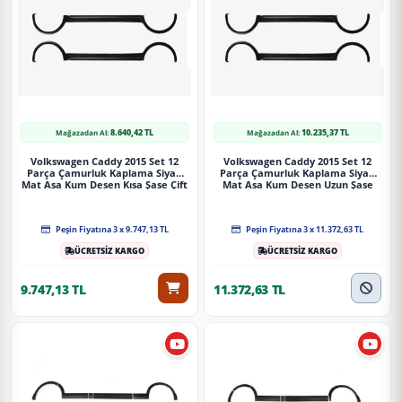
8.640,42 TL
10.235,37 TL
Mağazadan Al:
Mağazadan Al:
Volkswagen Caddy 2015 Set 12
Volkswagen Caddy 2015 Set 12
Parça Çamurluk Kaplama Siyah
Parça Çamurluk Kaplama Siyah
Mat Asa Kum Desen Kısa Şase Çift
Mat Asa Kum Desen Uzun Şase
Sürgülü
Sağdan Sürgülü
Peşin Fiyatına 3 x 9.747,13 TL
Peşin Fiyatına 3 x 11.372,63 TL
ÜCRETSİZ KARGO
ÜCRETSİZ KARGO
9.747,13 TL
11.372,63 TL