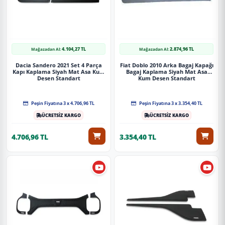
4.104,27 TL
2.874,96 TL
Mağazadan Al:
Mağazadan Al:
Dacia Sandero 2021 Set 4 Parça
Fiat Doblo 2010 Arka Bagaj Kapağı
Kapı Kaplama Siyah Mat Asa Kum
Bagaj Kaplama Siyah Mat Asa
Desen Standart
Kum Desen Standart
Peşin Fiyatına 3 x 4.706,96 TL
Peşin Fiyatına 3 x 3.354,40 TL
ÜCRETSİZ KARGO
ÜCRETSİZ KARGO
4.706,96 TL
3.354,40 TL