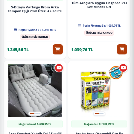
Tüm Araçlara Uygun Elegance 2'Li
Set Minder Gri
S-Dizayn Vw Taigo Krom Arka
Tampon Eşiği 2020 Üzeri A+ Kalite
Peşin Fiyatına 3 x 1.039,76 TL
Peşin Fiyatına 3 x 1.245,56 TL
ÜCRETSİZ KARGO
ÜCRETSİZ KARGO
1.245,56 TL
1.039,76 TL
1.488,05 TL
130,09 TL
Mağazadan Al:
Mağazadan Al:
Araç Seyahat Yatağı Gri / Syes36
Araba Araç Otomobil Oto Ev