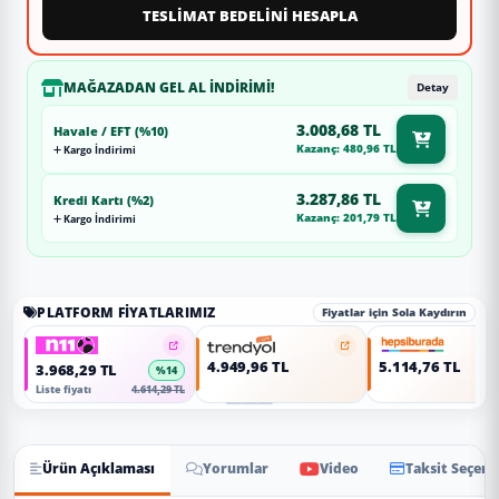
TESLİMAT BEDELİNİ HESAPLA
MAĞAZADAN GEL AL İNDIRIMI!
Detay
3.008,68 TL
Havale / EFT (%10)
Kazanç: 480,96 TL
Kargo İndirimi
3.287,86 TL
Kredi Kartı (%2)
Kazanç: 201,79 TL
Kargo İndirimi
PLATFORM FIYATLARIMIZ
Fiyatlar için Sola Kaydırın
4.949,96 TL
5.114,76 TL
3.968,29 TL
%14
Liste fiyatı
4.614,29 TL
Ürün Açıklaması
Yorumlar
Video
Taksit Seçene