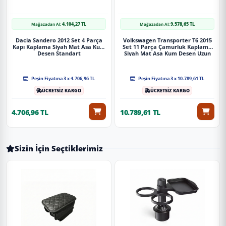
4.104,27 TL
9.578,65 TL
Mağazadan Al:
Mağazadan Al:
Dacia Sandero 2012 Set 4 Parça
Volkswagen Transporter T6 2015
Kapı Kaplama Siyah Mat Asa Kum
Set 11 Parça Çamurluk Kaplama
Desen Standart
Siyah Mat Asa Kum Desen Uzun
Şase Soldan Sürgülü
Peşin Fiyatına 3 x 4.706,96 TL
Peşin Fiyatına 3 x 10.789,61 TL
ÜCRETSİZ KARGO
ÜCRETSİZ KARGO
4.706,96 TL
10.789,61 TL
Sizin İçin Seçtiklerimiz