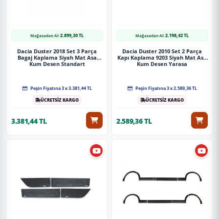
2.899,30 TL
2.198,42 TL
Mağazadan Al:
Mağazadan Al:
Dacia Duster 2018 Set 3 Parça
Dacia Duster 2010 Set 2 Parça
Bagaj Kaplama Siyah Mat Asa
Kapı Kaplama 9203 Siyah Mat Asa
Kum Desen Standart
Kum Desen Yarasa
Peşin Fiyatına 3 x 3.381,44 TL
Peşin Fiyatına 3 x 2.589,36 TL
ÜCRETSİZ KARGO
ÜCRETSİZ KARGO
3.381,44 TL
2.589,36 TL