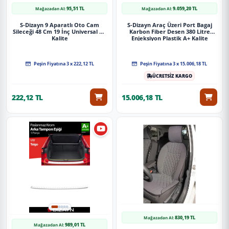
95,51 TL
9.059,20 TL
Mağazadan Al:
Mağazadan Al:
S-Dizayn 9 Aparatlı Oto Cam
S-Dizayn Araç Üzeri Port Bagaj
Sileceği 48 Cm 19 İnç Universal A+
Karbon Fiber Desen 380 Litre
Kalite
Enjeksiyon Plastik A+ Kalite
Peşin Fiyatına 3 x 222,12 TL
Peşin Fiyatına 3 x 15.006,18 TL
ÜCRETSİZ KARGO
222,12 TL
15.006,18 TL
830,19 TL
Mağazadan Al:
989,01 TL
Mağazadan Al: