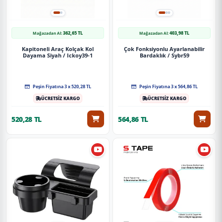
362,65 TL
403,98 TL
Mağazadan Al:
Mağazadan Al:
Kapitoneli Araç Kolçak Kol
Çok Fonksiyonlu Ayarlanabilir
Dayama Siyah / Ickoy39-1
Bardaklık / Sybr59
Peşin Fiyatına 3 x 520,28 TL
Peşin Fiyatına 3 x 564,86 TL
ÜCRETSİZ KARGO
ÜCRETSİZ KARGO
520,28 TL
564,86 TL