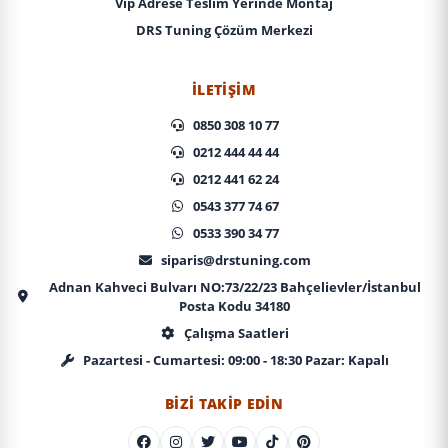
Vip Adrese Teslim Yerinde Montaj
DRS Tuning Çözüm Merkezi
İLETIŞIM
0850 308 10 77
0212 444 44 44
0212 441 62 24
0543 377 74 67
0533 390 34 77
siparis@drstuning.com
Adnan Kahveci Bulvarı NO:73/22/23 Bahçelievler/İstanbul
Posta Kodu 34180
Çalışma Saatleri
Pazartesi - Cumartesi: 09:00 - 18:30 Pazar: Kapalı
BIZI TAKIP EDIN