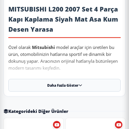
Ürün Açıklaması
MITSUBISHI L200 2007 Set 4 Parça
Kapı Kaplama Siyah Mat Asa Kum
Desen Yarasa
Özel olarak
Mitsubishi
model araçlar için üretilen bu
ürün, otomobilinizin hatlarına sportif ve dinamik bir
dokunuş yapar. Aracınızın orijinal hatlarıyla bütünleşen
modern tasarımı keşfedin.
Daha Fazla Göster
✨ Ürün Özellikleri ve Avantajları
✔
Birebir Uyum:
Aracınızın orijinal ölçülerine sadık kalınarak
üretilmiştir.
Kategorideki Diğer Ürünler
✔
Malzeme:
Dayanıklı ve uzun ömürlü malzeme.