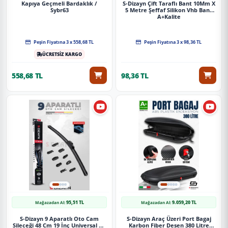
Kapıya Geçmeli Bardaklık /
S-Dizayn Çift Taraflı Bant 10Mm X
Sybr63
5 Metre Şeffaf Silikon Vhb Bant
A+Kalite
Peşin Fiyatına 3 x 558,68 TL
Peşin Fiyatına 3 x 98,36 TL
ÜCRETSİZ KARGO
558,68 TL
98,36 TL
95,51 TL
9.059,20 TL
Mağazadan Al:
Mağazadan Al:
S-Dizayn 9 Aparatlı Oto Cam
S-Dizayn Araç Üzeri Port Bagaj
Sileceği 48 Cm 19 İnç Universal A+
Karbon Fiber Desen 380 Litre