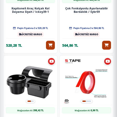
Kapitoneli Araç Kolçak Kol
Çok Fonksiyonlu Ayarlanabilir
Dayama Siyah / Ickoy39-1
Bardaklık / Sybr59
Peşin Fiyatına 3 x 520,28 TL
Peşin Fiyatına 3 x 564,86 TL
ÜCRETSİZ KARGO
ÜCRETSİZ KARGO
520,28 TL
564,86 TL
398,42 TL
0,00 TL
Mağazadan Al:
Mağazadan Al: