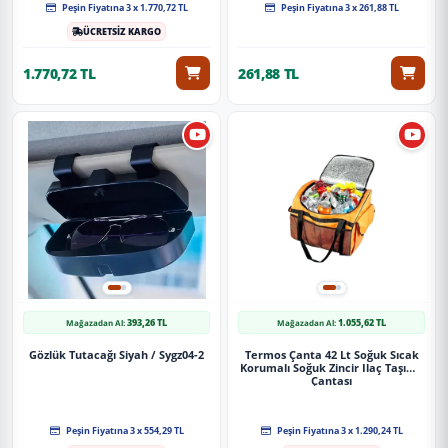
Peşin Fiyatına 3 x 1.770,72 TL
Peşin Fiyatına 3 x 261,88 TL
ÜCRETSİZ KARGO
1.770,72 TL
261,88 TL
393,26 TL
1.055,62 TL
Mağazadan Al:
Mağazadan Al:
Gözlük Tutacağı Siyah / Sygz04-2
Termos Çanta 42 Lt Soğuk Sıcak
Korumalı Soğuk Zincir Ilaç Taşıma
Çantası
Peşin Fiyatına 3 x 554,29 TL
Peşin Fiyatına 3 x 1.290,24 TL