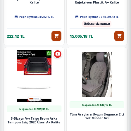
Kalite
Enjeksiyon Plastik A+ Kalite
Peşin Fiyatına 3 x 222,12 TL
Peşin Fiyatına 3 x 15.006,18 TL
ÜCRETSİZ KARGO
222,12 TL
15.006,18 TL
830,19 TL
Mağazadan Al:
989,01 TL
Mağazadan Al:
Tüm Araçlara Uygun Elegance 2'Li
Set Minder Gri
S-Dizayn Vw Taigo Krom Arka
Tampon Eşiği 2020 Üzeri A+ Kalite