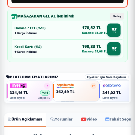
MAĞAZADAN GEL AL İNDIRIMI!
Detay
178,52 TL
Havale / EFT (%10)
Kazanç: 75,39 TL
Kargo İndirimi
198,83 TL
Kredi Kartı (%2)
Kazanç: 55,08 TL
Kargo İndirimi
PLATFORM FIYATLARIMIZ
Fiyatlar için Sola Kaydırın
362,49 TL
334,16 TL
341,02 TL
%14
Liste fiyatı
388,56 TL
Liste fiyatı
396
Ürün Açıklaması
Yorumlar
Video
Taksit Seçene
Ürün Açıklaması