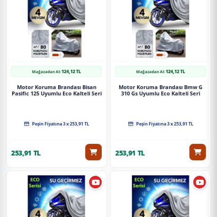
yatkınlığı gerektirebilir.
Paket İçeriği
Motorsiklet Brandası Kuba KB150-9 Uyumlu Eco Seri
124,12 TL
124,12 TL
Mağazadan Al:
Mağazadan Al:
Güvenli Teslimat
Motor Koruma Brandası Bisan
Motor Koruma Brandası Bmw G
Pasific 125 Uyumlu Eco Kalteli Seri
310 Gs Uyumlu Eco Kalteli Seri
Siparişleriniz darbe emici özel ambalajlarla, kargoda zarar
görmeyecek şekilde paketlenerek tarafınıza ulaştırılır. %100
Müşteri memnuniyeti garantisiyle.
Peşin Fiyatına 3 x 253,91 TL
Peşin Fiyatına 3 x 253,91 TL
253,91 TL
253,91 TL