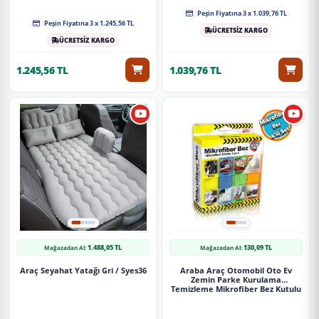
Peşin Fiyatına 3 x 1.039,76 TL
Peşin Fiyatına 3 x 1.245,56 TL
ÜCRETSİZ KARGO
ÜCRETSİZ KARGO
1.245,56 TL
1.039,76 TL
1.488,05 TL
130,09 TL
Mağazadan Al:
Mağazadan Al:
Araç Seyahat Yatağı Gri / Syes36
Araba Araç Otomobil Oto Ev
Zemin Parke Kurulama
Temizleme Mikrofiber Bez Kutulu
4'Lü Set