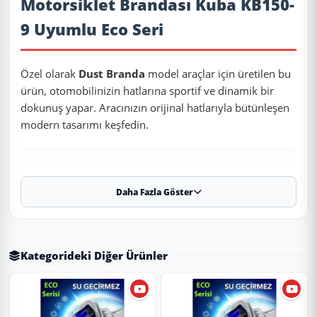
Motorsiklet Brandası Kuba KB150-
9 Uyumlu Eco Seri
Özel olarak
Dust Branda
model araçlar için üretilen bu
ürün, otomobilinizin hatlarına sportif ve dinamik bir
dokunuş yapar. Aracınızın orijinal hatlarıyla bütünleşen
modern tasarımı keşfedin.
✨ Ürün Özellikleri ve Avantajları
Daha Fazla Göster
✔
Birebir Uyum:
Aracınızın orijinal ölçülerine sadık kalınarak
üretilmiştir.
✔
Malzeme:
Dayanıklı ve uzun ömürlü malzeme.
Kategorideki Diğer Ürünler
Uygulama
Aracınızın ölçülerine uygundur. Montaj işlemi el