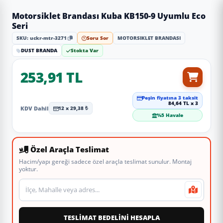
Motorsiklet Brandası Kuba KB150-9 Uyumlu Eco
Seri
SKU: uckr-mtr-3271
Soru Sor
MOTORSIKLET BRANDASI
DUST BRANDA
Stokta Var
253,91 TL
Peşin fiyatına 3 taksit
84,64 TL x 3
KDV Dahil
12 x 29,38 ₺
%5 Havale
Özel Araçla Teslimat
Hacim/yapı gereği sadece özel araçla teslimat sunulur. Montaj
yoktur.
Teslimat veya montaj adresi
TESLİMAT BEDELİNİ HESAPLA