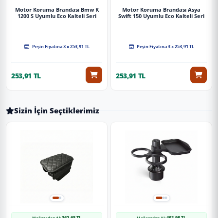
Motor Koruma Brandası Bmw K
Motor Koruma Brandası Asya
1200 S Uyumlu Eco Kalteli Seri
Swift 150 Uyumlu Eco Kalteli Seri
Peşin Fiyatına 3 x 253,91 TL
Peşin Fiyatına 3 x 253,91 TL
253,91 TL
253,91 TL
Sizin İçin Seçtiklerimiz
362,65 TL
403,98 TL
Mağazadan Al:
Mağazadan Al: