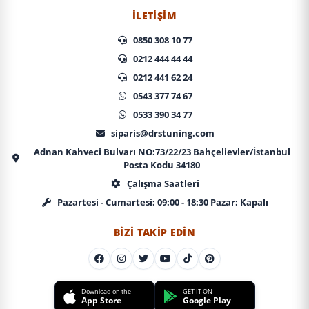
İLETIŞIM
0850 308 10 77
0212 444 44 44
0212 441 62 24
0543 377 74 67
0533 390 34 77
siparis@drstuning.com
Adnan Kahveci Bulvarı NO:73/22/23 Bahçelievler/İstanbul
Posta Kodu 34180
Çalışma Saatleri
Pazartesi - Cumartesi: 09:00 - 18:30 Pazar: Kapalı
BIZI TAKIP EDIN
Download on the
GET IT ON
App Store
Google Play