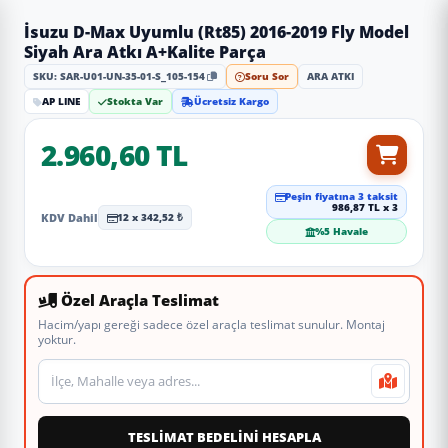
İsuzu D-Max Uyumlu (Rt85) 2016-2019 Fly Model
Siyah Ara Atkı A+Kalite Parça
SKU: SAR-U01-UN-35-01-S_105-154
Soru Sor
ARA ATKI
AP LINE
Stokta Var
Ücretsiz Kargo
2.960,60 TL
Peşin fiyatına 3 taksit
986,87 TL x 3
KDV Dahil
12 x 342,52 ₺
%5 Havale
Özel Araçla Teslimat
Hacim/yapı gereği sadece özel araçla teslimat sunulur. Montaj
yoktur.
Teslimat veya montaj adresi
TESLİMAT BEDELİNİ HESAPLA