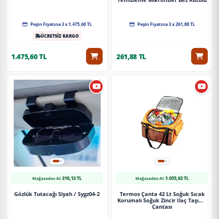
4'Lü Set
Peşin Fiyatına 3 x 1.475,60 TL
Peşin Fiyatına 3 x 261,88 TL
ÜCRETSİZ KARGO
1.475,60 TL
261,88 TL
310,12 TL
1.055,62 TL
Mağazadan Al:
Mağazadan Al:
Gözlük Tutacağı Siyah / Sygz04-2
Termos Çanta 42 Lt Soğuk Sıcak
Korumalı Soğuk Zincir Ilaç Taşıma
Çantası