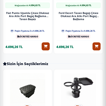
4.094,63 TL
4.094,63 TL
Mağazadan Al:
Mağazadan Al:
Fiat Punto Uyumlu Çıtası Oluksuz
Ford Escort Tavan Bagajı Çıtası
Ara Atkı Port Bagaj Bağlama
Oluksuz Ara Atkı Port Bagaj
Tavan Bagajı
Bağlama
Peşin Fiyatına 3 x 4.696,26 TL
Peşin Fiyatına 3 x 4.696,26 TL
ÜCRETSİZ KARGO
ÜCRETSİZ KARGO
4.696,26 TL
4.696,26 TL
Sizin İçin Seçtiklerimiz