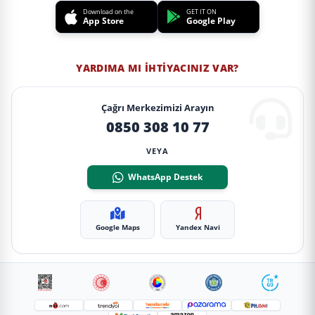
Download on the
GET IT ON
App Store
Google Play
YARDIMA MI İHTIYACINIZ VAR?
Çağrı Merkezimizi Arayın
0850 308 10 77
VEYA
WhatsApp Destek
Google Maps
Yandex Navi