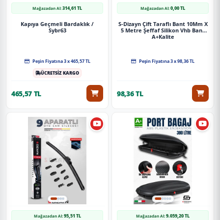
314,61 TL
0,00 TL
Mağazadan Al:
Mağazadan Al:
Kapıya Geçmeli Bardaklık /
S-Dizayn Çift Taraflı Bant 10Mm X
Sybr63
5 Metre Şeffaf Silikon Vhb Bant
A+Kalite
Peşin Fiyatına 3 x 465,57 TL
Peşin Fiyatına 3 x 98,36 TL
ÜCRETSİZ KARGO
465,57 TL
98,36 TL
95,51 TL
9.059,20 TL
Mağazadan Al:
Mağazadan Al: