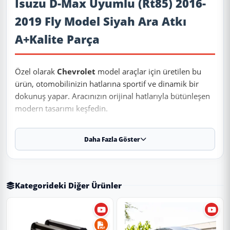
İsuzu D-Max Uyumlu (Rt85) 2016-
2019 Fly Model Siyah Ara Atkı
A+Kalite Parça
Özel olarak
Chevrolet
model araçlar için üretilen bu
ürün, otomobilinizin hatlarına sportif ve dinamik bir
dokunuş yapar. Aracınızın orijinal hatlarıyla bütünleşen
modern tasarımı keşfedin.
Daha Fazla Göster
✨ Ürün Özellikleri ve Avantajları
✔
Uyumlu Yıllar:
2016 - 2017 - 2018 - 2019 modelleriyle tam
uyumludur.
Kategorideki Diğer Ürünler
⚠️
Aracınızın modeli 2016 (ve altı) veya 2019 (ve üstü) ise, kasa
koduna (Makyajlı Kasa) göre kontrol etmenizi rica ederiz.
✔
Malzeme:
Dayanıklı ve uzun ömürlü malzeme.