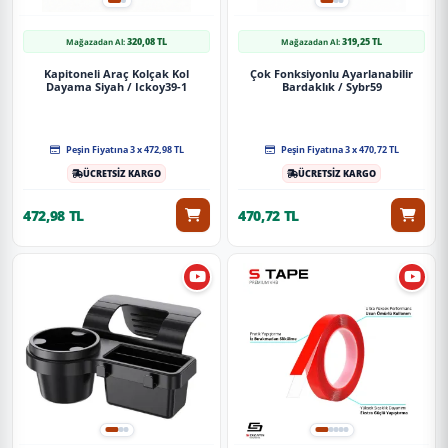
320,08 TL
319,25 TL
Mağazadan Al:
Mağazadan Al:
Kapitoneli Araç Kolçak Kol
Çok Fonksiyonlu Ayarlanabilir
Dayama Siyah / Ickoy39-1
Bardaklık / Sybr59
Peşin Fiyatına 3 x 472,98 TL
Peşin Fiyatına 3 x 470,72 TL
ÜCRETSİZ KARGO
ÜCRETSİZ KARGO
472,98 TL
470,72 TL