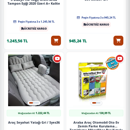
Tampon Eşiği 2020 Üzeri A+ Kalite
Peşin Fiyatına 3 x 945,24 TL
Peşin Fiyatına 3 x 1.245,56 TL
ÜCRETSİZ KARGO
ÜCRETSİZ KARGO
1.245,56 TL
945,24 TL
1.222,44 TL
130,09 TL
Mağazadan Al:
Mağazadan Al:
Araç Seyahat Yatağı Gri / Syes36
Araba Araç Otomobil Oto Ev
Zemin Parke Kurulama
Temizleme Mikrofiber Bez Kutulu