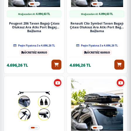
4.094,63 TL
4.094,63 TL
Mağazadan Al:
Mağazadan Al:
Peugeot 206 Tavan Bagajı Çıtası
Renault Clio Symbol Tavan Bagajı
Oluksuz Ara Atkı Port Bagaj
Çıtası Oluksuz Ara Atkı Port Bagaj
Bağlama
Bağlama
Peşin Fiyatına 3 x 4.696,26 TL
Peşin Fiyatına 3 x 4.696,26 TL
ÜCRETSİZ KARGO
ÜCRETSİZ KARGO
4.696,26 TL
4.696,26 TL