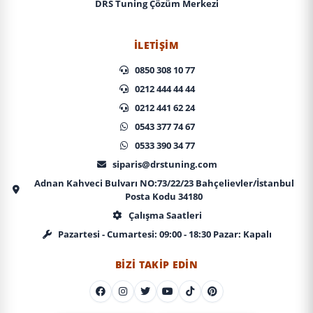
DRS Tuning Çözüm Merkezi
İLETIŞIM
0850 308 10 77
0212 444 44 44
0212 441 62 24
0543 377 74 67
0533 390 34 77
siparis@drstuning.com
Adnan Kahveci Bulvarı NO:73/22/23 Bahçelievler/İstanbul
Posta Kodu 34180
Çalışma Saatleri
Pazartesi - Cumartesi: 09:00 - 18:30 Pazar: Kapalı
BIZI TAKIP EDIN