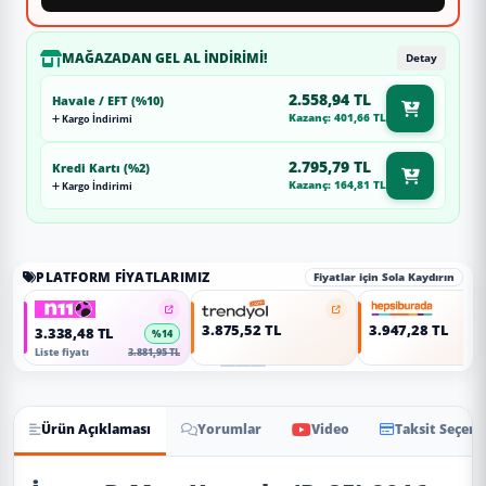
MAĞAZADAN GEL AL İNDIRIMI!
Detay
2.558,94 TL
Havale / EFT (%10)
Kazanç: 401,66 TL
Kargo İndirimi
2.795,79 TL
Kredi Kartı (%2)
Kazanç: 164,81 TL
Kargo İndirimi
PLATFORM FIYATLARIMIZ
Fiyatlar için Sola Kaydırın
3.875,52 TL
3.947,28 TL
3.338,48 TL
%14
Liste fiyatı
3.881,95 TL
Ürün Açıklaması
Yorumlar
Video
Taksit Seçene
Ürün Açıklaması