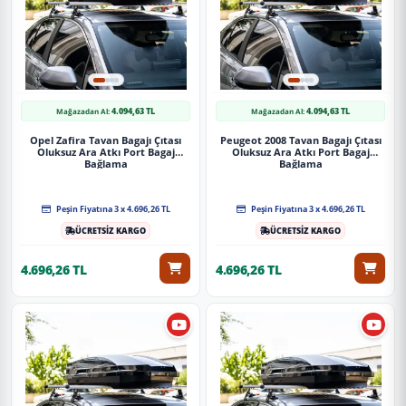
4.094,63 TL
4.094,63 TL
Mağazadan Al:
Mağazadan Al:
Opel Zafira Tavan Bagajı Çıtası
Peugeot 2008 Tavan Bagajı Çıtası
Oluksuz Ara Atkı Port Bagaj
Oluksuz Ara Atkı Port Bagaj
Bağlama
Bağlama
Peşin Fiyatına 3 x 4.696,26 TL
Peşin Fiyatına 3 x 4.696,26 TL
ÜCRETSİZ KARGO
ÜCRETSİZ KARGO
4.696,26 TL
4.696,26 TL