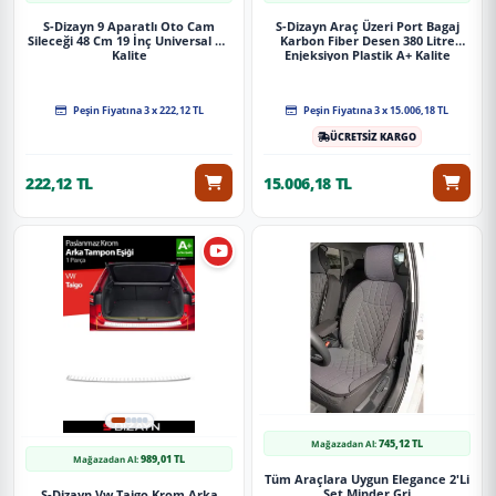
S-Dizayn 9 Aparatlı Oto Cam
S-Dizayn Araç Üzeri Port Bagaj
Sileceği 48 Cm 19 İnç Universal A+
Karbon Fiber Desen 380 Litre
Kalite
Enjeksiyon Plastik A+ Kalite
Peşin Fiyatına 3 x 222,12 TL
Peşin Fiyatına 3 x 15.006,18 TL
ÜCRETSİZ KARGO
222,12 TL
15.006,18 TL
745,12 TL
Mağazadan Al:
989,01 TL
Mağazadan Al:
Tüm Araçlara Uygun Elegance 2'Li
Set Minder Gri
S-Dizayn Vw Taigo Krom Arka