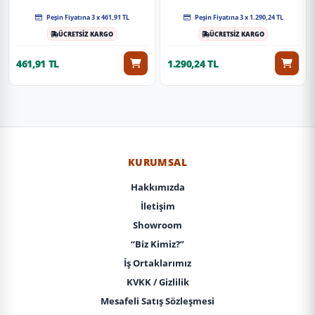
Peşin Fiyatına 3 x 461,91 TL
Peşin Fiyatına 3 x 1.290,24 TL
ÜCRETSİZ KARGO
ÜCRETSİZ KARGO
461,91 TL
1.290,24 TL
KURUMSAL
Hakkımızda
İletişim
Showroom
“Biz Kimiz?”
İş Ortaklarımız
KVKK / Gizlilik
Mesafeli Satış Sözleşmesi