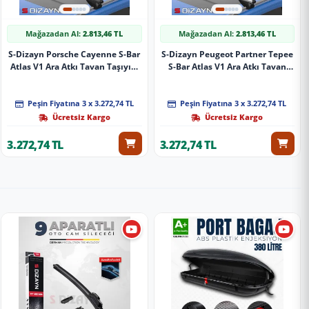
Mağazadan Al:
2.813,46 TL
Mağazadan Al:
2.813,46 TL
S-Dizayn Porsche Cayenne S-Bar
S-Dizayn Peugeot Partner Tepee
Atlas V1 Ara Atkı Tavan Taşıyıcı
S-Bar Atlas V1 Ara Atkı Tavan
Barı Siyah 140 Cm 2011-2017 A+
Taşıyıcı Barı Gri 140 Cm 2008-
Kalite
2018 A+ Kalite
Peşin Fiyatına 3 x 3.272,74 TL
Peşin Fiyatına 3 x 3.272,74 TL
Ücretsiz Kargo
Ücretsiz Kargo
3.272,74 TL
3.272,74 TL