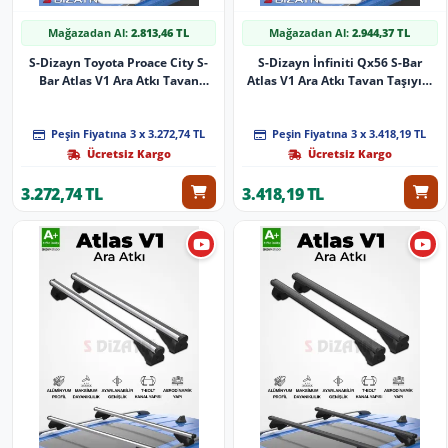
Mağazadan Al:
2.813,46 TL
Mağazadan Al:
2.944,37 TL
S-Dizayn Toyota Proace City S-
S-Dizayn İnfiniti Qx56 S-Bar
Bar Atlas V1 Ara Atkı Tavan
Atlas V1 Ara Atkı Tavan Taşıyıcı
Taşıyıcı Barı Siyah 140 Cm 2019
Barı Siyah 155 Cm 2011-2013 A+
Üzeri A+ Kalite
Kalite
Peşin Fiyatına 3 x 3.272,74 TL
Peşin Fiyatına 3 x 3.418,19 TL
Ücretsiz Kargo
Ücretsiz Kargo
3.272,74 TL
3.418,19 TL