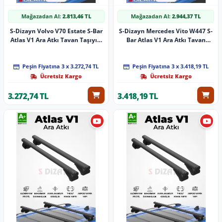
Mağazadan Al:
2.813,46 TL
Mağazadan Al:
2.944,37 TL
S-Dizayn Volvo V70 Estate S-Bar
S-Dizayn Mercedes Vito W447 S-
Atlas V1 Ara Atkı Tavan Taşıyıcı
Bar Atlas V1 Ara Atkı Tavan
Barı Gri 140 Cm 1996-2000 A+
Taşıyıcı Barı Siyah 155 Cm 2014
Kalite
Üzeri A+ Kalite
Peşin Fiyatına 3 x 3.272,74 TL
Peşin Fiyatına 3 x 3.418,19 TL
Ücretsiz Kargo
Ücretsiz Kargo
3.272,74 TL
3.418,19 TL