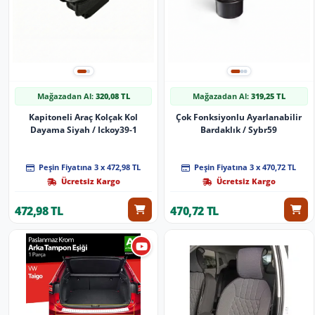
Mağazadan Al:
320,08 TL
Mağazadan Al:
319,25 TL
Kapitoneli Araç Kolçak Kol
Çok Fonksiyonlu Ayarlanabilir
Dayama Siyah / Ickoy39-1
Bardaklık / Sybr59
Peşin Fiyatına 3 x 472,98 TL
Peşin Fiyatına 3 x 470,72 TL
Ücretsiz Kargo
Ücretsiz Kargo
472,98 TL
470,72 TL