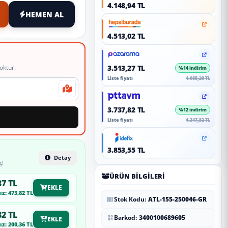
4.148,94 TL
HEMEN AL
4.513,02 TL
oktur.
3.513,27 TL
%14 indirim
Liste fiyatı
4.085,20 TL
3.737,82 TL
%12 indirim
Liste fiyatı
4.247,52 TL
3.853,55 TL
Detay
ç!
ÜRÜN BILGILERI
37 TL
EKLE
z: 473,82 TL
Stok Kodu:
ATL-155-250046-GR
82 TL
Barkod:
3400100689605
EKLE
z: 200,36 TL