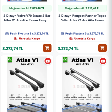
Mağazadan Al:
2.813,46 TL
Mağazadan Al:
2.813,46 TL
S-Dizayn Volvo V70 Estate S-Bar
S-Dizayn Peugeot Partner Tepee
Atlas V1 Ara Atkı Tavan Taşıyıcı
S-Bar Atlas V1 Ara Atkı Tavan
Barı Siyah 140 Cm 1996-2000 A+
Taşıyıcı Barı Siyah 140 Cm 2008-
Kalite
2018 A+ Kalite
Peşin Fiyatına 3 x 3.272,74 TL
Peşin Fiyatına 3 x 3.272,74 TL
Ücretsiz Kargo
Ücretsiz Kargo
3.272,74 TL
3.272,74 TL