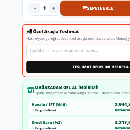
-
+
SEPETE EKLE
Ürün adedi
Özel Araçla Teslimat
Hacim/yapı gereği sadece özel araçla teslimat sunulur. Montaj y
Teslimat veya montaj adresi
TESLİMAT BEDELİNİ HESAPLA
MAĞAZADAN GEL AL İNDIRIMI!
Siparişi mağazadan alırsanız Kargo Bedava, üstüne ekstra Kazan
2.944,
Havale / EFT (%10)
Kazancını
Kargo İndirimi
3.217,
Kredi Kartı (%2)
Kazancını
Kargo İndirimi