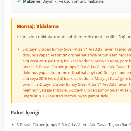
✔
Malzeme:
Dayanıklı ve uzun ömürlü malzeme.
Montaj: Vidalama
Ürün, vida noktalarından sabitlenerek monte edilir. Sağlaml
S-Dizayn Citroen Jumpy S-Bar Atlas V1 Ara Atkı Tavan Taşıyıcı Ba
dokunuş yapar. Aracınızın orijinal hatlarıyla bütünleşen modern 
altı) veya 2016 (ve üstü) ise, kasa koduna (Makyajlı Kasa) göre
önerilir.S-Dizayn Citroen Jumpy S-Bar Atlas V1 Ara Atkı Tavan Ta
dokunuş yapar. Aracınızın orijinal hatlarıyla bütünleşen modern 
altı) veya 2016 (ve üstü) ise, kasa koduna (Makyajlı Kasa) göre
önerilir. S-Dizayn Citroen Jumpy S-Bar Atlas V1 Ara Atkı Tavan T
memnuniyeti garantisiyle. S-Dizayn Citroen Jumpy S-Bar Atlas V
ulaştırılır. %100 Müşteri memnuniyeti garantisiyle.
Paket İçeriği
S-Dizayn Citroen Jumpy S-Bar Atlas V1 Ara Atkı Tavan Taşıyıcı Barı 