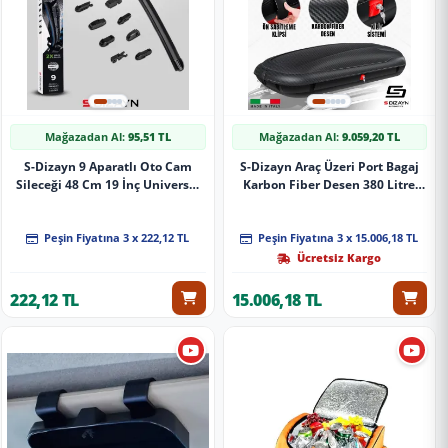
Mağazadan Al:
95,51 TL
Mağazadan Al:
9.059,20 TL
S-Dizayn 9 Aparatlı Oto Cam
S-Dizayn Araç Üzeri Port Bagaj
Sileceği 48 Cm 19 İnç Universal
Karbon Fiber Desen 380 Litre
A+ Kalite
Enjeksiyon Plastik A+ Kalite
Peşin Fiyatına 3 x 222,12 TL
Peşin Fiyatına 3 x 15.006,18 TL
Ücretsiz Kargo
222,12 TL
15.006,18 TL