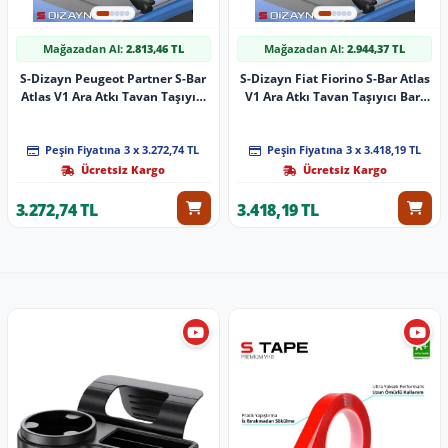
Mağazadan Al:
2.813,46 TL
Mağazadan Al:
2.944,37 TL
S-Dizayn Peugeot Partner S-Bar
S-Dizayn Fiat Fiorino S-Bar Atlas
Atlas V1 Ara Atkı Tavan Taşıyıcı
V1 Ara Atkı Tavan Taşıyıcı Barı
Barı Siyah 140 Cm 2018 Üzeri A+
Siyah 155 Cm 2008 Üzeri A+
Kalite
Kalite
Peşin Fiyatına 3 x 3.272,74 TL
Peşin Fiyatına 3 x 3.418,19 TL
Ücretsiz Kargo
Ücretsiz Kargo
3.272,74 TL
3.418,19 TL