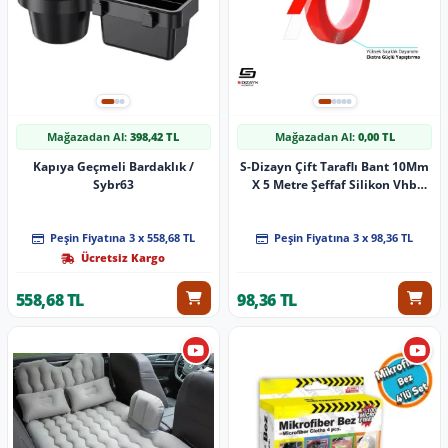
Mağazadan Al:
398,42 TL
Mağazadan Al:
0,00 TL
Kapıya Geçmeli Bardaklık /
S-Dizayn Çift Taraflı Bant 10Mm
Sybr63
X 5 Metre Şeffaf Silikon Vhb
Bant A+Kalite
Peşin Fiyatına 3 x 558,68 TL
Peşin Fiyatına 3 x 98,36 TL
Ücretsiz Kargo
558,68 TL
98,36 TL