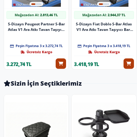
Mağazadan Al:
2.813,46 TL
Mağazadan Al:
2.944,37 TL
S-Dizayn Peugeot Partner S-Bar
S-Dizayn Fiat Doblo S-Bar Atlas
Atlas V1 Ara Atkı Tavan Taşıyıcı
V1 Ara Atkı Tavan Taşıyıcı Barı
Barı Gri 140 Cm 2018 Üzeri A+
Siyah 155 Cm 2023 Üzeri A+
Kalite
Kalite
Peşin Fiyatına 3 x 3.272,74 TL
Peşin Fiyatına 3 x 3.418,19 TL
Ücretsiz Kargo
Ücretsiz Kargo
3.272,74 TL
3.418,19 TL
Sizin İçin Seçtiklerimiz