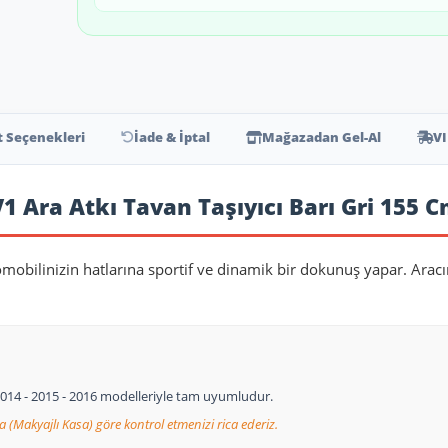
t Seçenekleri
İade & İptal
Mağazadan Gel-Al
VI
1 Ara Atkı Tavan Taşıyıcı Barı Gri 155 C
omobilinizin hatlarına sportif ve dinamik bir dokunuş yapar. Aracı
- 2014 - 2015 - 2016 modelleriyle tam uyumludur.
a (Makyajlı Kasa) göre kontrol etmenizi rica ederiz.