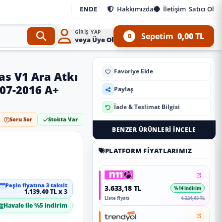
EN
DE
Hakkımızda
İletişim
Satıcı Ol
GIRIŞ YAP
Sepetim
0,00 TL
0
veya Üye Ol
Favoriye Ekle
as V1 Ara Atkı
007-2016 A+
Paylaş
İade & Teslimat Bilgisi
Soru Sor
Stokta Var
BENZER ÜRÜNLERI İNCELE
PLATFORM FIYATLARIMIZ
Peşin fiyatına 3 taksit
3.633,18 TL
%14 indirim
1.139,40 TL x 3
Liste fiyatı
4.224,63 TL
Havale ile %5 indirim