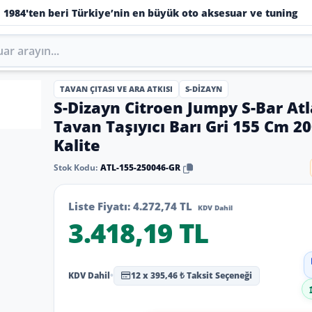
1984'ten beri Türkiye’nin en büyük oto aksesuar ve tuning
TAVAN ÇITASI VE ARA ATKISI
S-DIZAYN
S-Dizayn Citroen Jumpy S-Bar Atl
Tavan Taşıyıcı Barı Gri 155 Cm 2
Kalite
Stok Kodu:
ATL-155-250046-GR
Liste Fiyatı:
4.272,74 TL
KDV Dahil
3.418,19 TL
KDV Dahil
•
12 x 395,46 ₺ Taksit Seçeneği