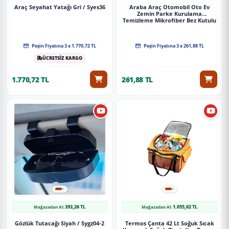
Araç Seyahat Yatağı Gri / Syes36
Araba Araç Otomobil Oto Ev
Zemin Parke Kurulama
Temizleme Mikrofiber Bez Kutulu
4'Lü Set
Peşin Fiyatına 3 x 1.770,72 TL
Peşin Fiyatına 3 x 261,88 TL
ÜCRETSİZ KARGO
1.770,72 TL
261,88 TL
393,26 TL
1.055,62 TL
Mağazadan Al:
Mağazadan Al:
Gözlük Tutacağı Siyah / Sygz04-2
Termos Çanta 42 Lt Soğuk Sıcak