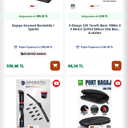
398,42 TL
0,00 TL
Mağazadan Al:
Mağazadan Al:
Kapıya Geçmeli Bardaklık /
S-Dizayn Çift Taraflı Bant 10Mm X
Sybr63
5 Metre Şeffaf Silikon Vhb Bant
A+Kalite
Peşin Fiyatına 3 x 558,68 TL
Peşin Fiyatına 3 x 98,36 TL
ÜCRETSİZ KARGO
558,68 TL
98,36 TL