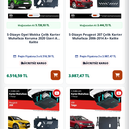
5.720,93 TL
3.444,72 TL
Mağazadan Al:
Mağazadan Al:
S-Dizayn Opel Mokka Çelik Karter
S-Dizayn Peugeot 207 Çelik Karter
Muhafaza Koruma 2020 Üzeri A+
Muhafaza 2006-2014 A+ Kalite
Kalite
Peşin Fiyatına 3 x 6.516,59 TL
Peşin Fiyatına 3 x 3.987,47 TL
ÜCRETSİZ KARGO
ÜCRETSİZ KARGO
6.516,59 TL
3.987,47 TL