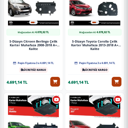
4.078,02 TL
4.078,02 TL
Mağazadan Al:
Mağazadan Al:
S-Dizayn Citroen Berlingo Çelik
S-Dizayn Toyota Corolla Çelik
Karter Muhafaza 2008-2018 A+
Karter Muhafaza 2013-2018 A+
Kalite
Kalite
Peşin Fiyatına 3 x 4.691,14 TL
Peşin Fiyatına 3 x 4.691,14 TL
ÜCRETSİZ KARGO
ÜCRETSİZ KARGO
4.691,14 TL
4.691,14 TL