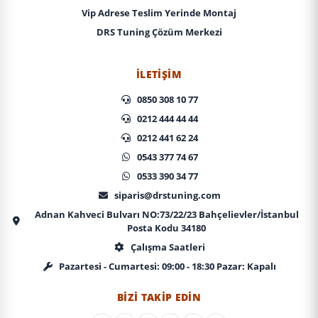
Vip Adrese Teslim Yerinde Montaj
DRS Tuning Çözüm Merkezi
İLETIŞIM
0850 308 10 77
0212 444 44 44
0212 441 62 24
0543 377 74 67
0533 390 34 77
siparis@drstuning.com
Adnan Kahveci Bulvarı NO:73/22/23 Bahçelievler/İstanbul
Posta Kodu 34180
Çalışma Saatleri
Pazartesi - Cumartesi: 09:00 - 18:30 Pazar: Kapalı
BIZI TAKIP EDIN