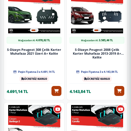
4.078,02 TL
3.585,46 TL
Mağazadan Al:
Mağazadan Al:
S-Dizayn Peugeot 308 Çelik Karter
S-Dizayn Peugeot 2008 Çelik
Muhafaza 2021 Üzeri A+ Kalite
Karter Muhafaza 2013-2019 A+
Kalite
Peşin Fiyatına 3 x 4.691,14 TL
Peşin Fiyatına 3 x 4.143,84 TL
ÜCRETSİZ KARGO
ÜCRETSİZ KARGO
4.691,14 TL
4.143,84 TL