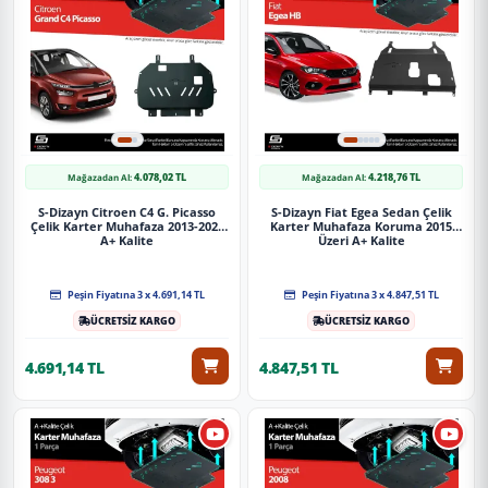
4.078,02 TL
4.218,76 TL
Mağazadan Al:
Mağazadan Al:
S-Dizayn Citroen C4 G. Picasso
S-Dizayn Fiat Egea Sedan Çelik
Çelik Karter Muhafaza 2013-2020
Karter Muhafaza Koruma 2015
A+ Kalite
Üzeri A+ Kalite
Peşin Fiyatına 3 x 4.691,14 TL
Peşin Fiyatına 3 x 4.847,51 TL
ÜCRETSİZ KARGO
ÜCRETSİZ KARGO
4.691,14 TL
4.847,51 TL