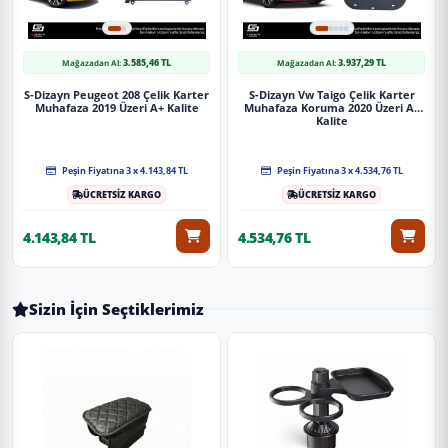
3.585,46 TL
3.937,29 TL
Mağazadan Al:
Mağazadan Al:
S-Dizayn Peugeot 208 Çelik Karter
S-Dizayn Vw Taigo Çelik Karter
Muhafaza 2019 Üzeri A+ Kalite
Muhafaza Koruma 2020 Üzeri A+
Kalite
Peşin Fiyatına 3 x 4.143,84 TL
Peşin Fiyatına 3 x 4.534,76 TL
ÜCRETSİZ KARGO
ÜCRETSİZ KARGO
4.143,84 TL
4.534,76 TL
Sizin İçin Seçtiklerimiz