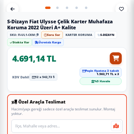
S-Dizayn Fiat Ulysse Çelik Karter Muhafaza
Koruma 2022 Üzeri A+ Kalite
SKU: FI-UL1-CKM
Soru Sor
KARTER KORUMA
S-DIZAYN
Stokta Var
Ücretsiz Kargo
4.691,14 TL
Peşin fiyatına 3 taksit
1.563,71 TL x 3
KDV Dahil
12 x 542,73 ₺
%5 Havale
Özel Araçla Teslimat
Hacim/yapı gereği sadece özel araçla teslimat sunulur. Montaj
yoktur.
Teslimat veya montaj adresi