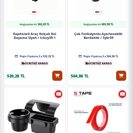
362,65 TL
403,98 TL
Mağazadan Al:
Mağazadan Al:
Kapitoneli Araç Kolçak Kol
Çok Fonksiyonlu Ayarlanabilir
Dayama Siyah / Ickoy39-1
Bardaklık / Sybr59
Peşin Fiyatına 3 x 520,28 TL
Peşin Fiyatına 3 x 564,86 TL
ÜCRETSİZ KARGO
ÜCRETSİZ KARGO
520,28 TL
564,86 TL