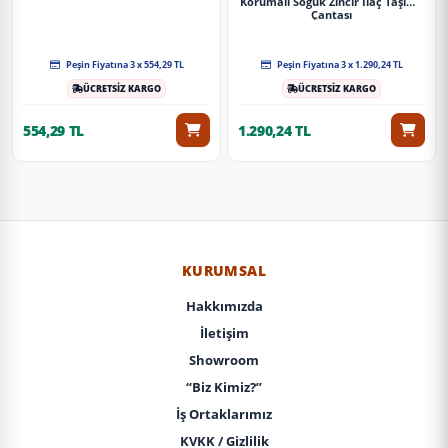
Korumalı Soğuk Zincir Ilaç Taşıma
Çantası
Peşin Fiyatına 3 x 554,29 TL
Peşin Fiyatına 3 x 1.290,24 TL
ÜCRETSİZ KARGO
ÜCRETSİZ KARGO
554,29 TL
1.290,24 TL
KURUMSAL
Hakkımızda
İletişim
Showroom
“Biz Kimiz?”
İş Ortaklarımız
KVKK / Gizlilik