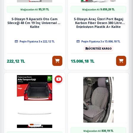
95,51 TL
9.059,20 TL
Mağazadan Al:
Mağazadan Al:
S-Dizayn 9 Aparatlı Oto Cam
S-Dizayn Araç Üzeri Port Bagaj
Sileceği 48 Cm 19 İnç Universal A+
Karbon Fiber Desen 380 Litre
Kalite
Enjeksiyon Plastik A+ Kalite
Peşin Fiyatına 3 x 222,12 TL
Peşin Fiyatına 3 x 15.006,18 TL
ÜCRETSİZ KARGO
222,12 TL
15.006,18 TL
830,19 TL
Mağazadan Al: