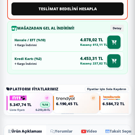
TESLİMAT BEDELİNİ HESAPLA
MAĞAZADAN GEL AL İNDIRIMI!
Detay
4.078,02 TL
Havale / EFT (%10)
Kazanç: 613,11 TL
Kargo İndirimi
4.453,31 TL
Kredi Kartı (%2)
Kazanç: 237,82 TL
Kargo İndirimi
PLATFORM FIYATLARIMIZ
Fiyatlar için Sola Kaydırın
6.190,45 TL
6.584,72 TL
5.347,74 TL
%14
Liste fiyatı
6.218,30 TL
Ürün Açıklaması
Yorumlar
Video
Taksit Seçene