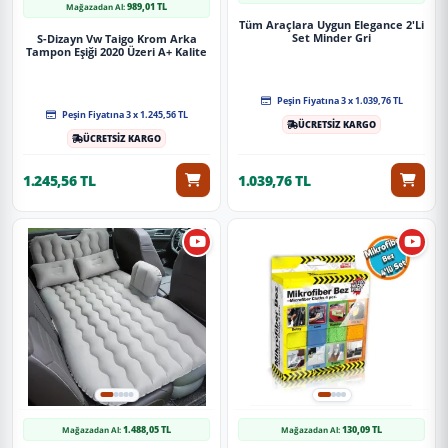
989,01 TL
Mağazadan Al:
Tüm Araçlara Uygun Elegance 2'Li
Set Minder Gri
S-Dizayn Vw Taigo Krom Arka
Tampon Eşiği 2020 Üzeri A+ Kalite
Peşin Fiyatına 3 x 1.039,76 TL
Peşin Fiyatına 3 x 1.245,56 TL
ÜCRETSİZ KARGO
ÜCRETSİZ KARGO
1.245,56 TL
1.039,76 TL
1.488,05 TL
130,09 TL
Mağazadan Al:
Mağazadan Al: