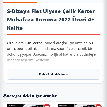
Ürün Açıklaması
S-Dizayn Fiat Ulysse Çelik Karter
Muhafaza Koruma 2022 Üzeri A+
Kalite
Özel olarak
Universal
model araçlar için üretilen bu
ürün, otomobilinizin hatlarına sportif ve dinamik bir
dokunuş yapar. Aracınızın orijinal hatlarıyla bütünleşen
modern tasarımı keşfedin.
Daha Fazla Göster
✨ Ürün Özellikleri ve Avantajları
✔
Uyumluluk:
2022 ve sonrası tüm model yıllarına
uyumludur.
Kategorideki Diğer Ürünler
⚠️
Aracın üretim yapısı ve paket farklılık (Makyajlı/Makyajsız)
nedeniyle sipariş öncesi teyit almanızı öneririz.
✔
Malzeme:
Paslanmaz Çelik