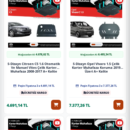
Uygulama
Aracınızın ölçülerine uygundur. Montaj işlemi el
yatkınlığı gerektirebilir.
4.078,02 TL
6.495,54 TL
Mağazadan Al:
Mağazadan Al:
Paket İçeriği
S-Dizayn Citroen C5 1.6 Otomatik
S-Dizayn Opel Vivaro 1.5 Çelik
Ve Manuel Vites Çelik Karter
Karter Muhafaza Koruma 2019
S-Dizayn Fiat Ulysse Çelik Karter Muhafaza Koruma 2022 Üzeri A+
Muhafaza 2008-2017 A+ Kalite
Üzeri A+ Kalite
Kalite
Peşin Fiyatına 3 x 4.691,14 TL
Peşin Fiyatına 3 x 7.377,26 TL
Güvenli Teslimat
ÜCRETSİZ KARGO
ÜCRETSİZ KARGO
Siparişleriniz darbe emici özel ambalajlarla, kargoda zarar
4.691,14 TL
7.377,26 TL
görmeyecek şekilde paketlenerek tarafınıza ulaştırılır. %100
Müşteri memnuniyeti garantisiyle.