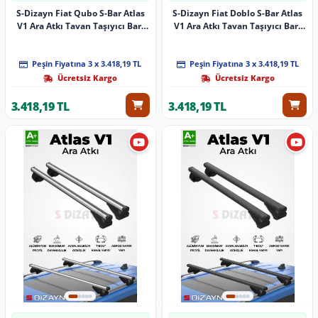
S-Dizayn Fiat Qubo S-Bar Atlas
S-Dizayn Fiat Doblo S-Bar Atlas
V1 Ara Atkı Tavan Taşıyıcı Barı
V1 Ara Atkı Tavan Taşıyıcı Barı
Siyah 155 Cm 2008 Üzeri A+
Gri 155 Cm 2023 Üzeri A+ Kalite
Kalite
Peşin Fiyatına 3 x 3.418,19 TL
Peşin Fiyatına 3 x 3.418,19 TL
Ücretsiz Kargo
Ücretsiz Kargo
3.418,19 TL
3.418,19 TL