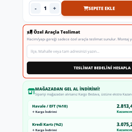
-
+
SEPETE EKLE
Ürün adedi
Özel Araçla Teslimat
Hacim/yapı gereği sadece özel araçla teslimat sunulur. Montaj y
Teslimat veya montaj adresi
TESLİMAT BEDELİNİ HESAPLA
MAĞAZADAN GEL AL İNDIRIMI!
Siparişi mağazadan alırsanız Kargo Bedava, üstüne ekstra Kazan
2.813,
Havale / EFT (%10)
Kazancını
Kargo İndirimi
3.075,
Kredi Kartı (%2)
Kazancını
Kargo İndirimi