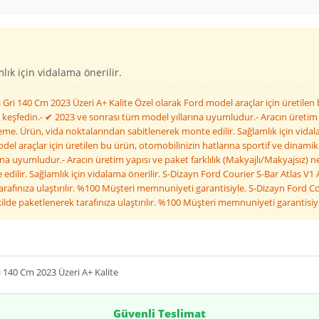
ık için vidalama önerilir.
ı Gri 140 Cm 2023 Üzeri A+ Kalite Özel olarak Ford model araçlar için üretile
 keşfedin.- ✔ 2023 ve sonrası tüm model yıllarına uyumludur.- Aracın üretim y
me. Ürün, vida noktalarından sabitlenerek monte edilir. Sağlamlık için vidal
odel araçlar için üretilen bu ürün, otomobilinizin hatlarına sportif ve dinamik
a uyumludur.- Aracın üretim yapısı ve paket farklılık (Makyajlı/Makyajsız) ne
lir. Sağlamlık için vidalama önerilir. S-Dizayn Ford Courier S-Bar Atlas V1 Ar
afınıza ulaştırılır. %100 Müşteri memnuniyeti garantisiyle. S-Dizayn Ford Cou
ilde paketlenerek tarafınıza ulaştırılır. %100 Müşteri memnuniyeti garantisiy
i 140 Cm 2023 Üzeri A+ Kalite
Güvenli Teslimat