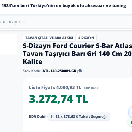
1984'ten beri Türkiye’nin en büyük oto aksesuar ve tuning
TAVAN ÇITASI VE ARA ATKISI
S-DIZAYN
S-Dizayn Ford Courier S-Bar Atla
Tavan Taşıyıcı Barı Gri 140 Cm 2
Kalite
Stok Kodu:
ATL-140-250081-GR
Liste Fiyatı:
4.090,93 TL
KDV Dahil
3.272,74 TL
KDV Dahil
•
12 x 378,63 ₺ Taksit Seçeneği