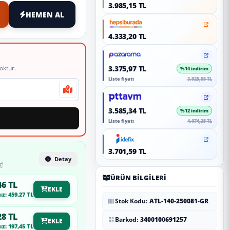
3.985,15 TL
HEMEN AL
4.333,20 TL
oktur.
3.375,97 TL
%14 indirim
Liste fiyatı
3.925,55 TL
3.585,34 TL
%12 indirim
Liste fiyatı
4.074,25 TL
3.701,59 TL
Detay
ç!
ÜRÜN BILGILERI
46 TL
EKLE
z: 459,27 TL
Stok Kodu:
ATL-140-250081-GR
28 TL
Barkod:
3400100691257
EKLE
z: 197,45 TL