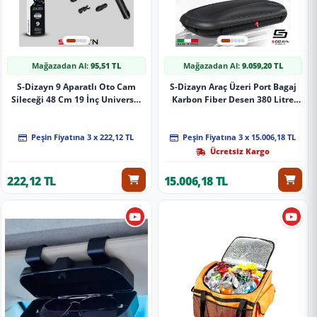
Mağazadan Al:
95,51 TL
Mağazadan Al:
9.059,20 TL
S-Dizayn 9 Aparatlı Oto Cam
S-Dizayn Araç Üzeri Port Bagaj
Sileceği 48 Cm 19 İnç Universal
Karbon Fiber Desen 380 Litre
A+ Kalite
Enjeksiyon Plastik A+ Kalite
Peşin Fiyatına 3 x 222,12 TL
Peşin Fiyatına 3 x 15.006,18 TL
Ücretsiz Kargo
222,12 TL
15.006,18 TL