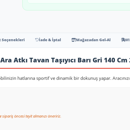
t Seçenekleri
İade & İptal
Mağazadan Gel-Al
VI
 Ara Atkı Tavan Taşıyıcı Barı Gri 140 Cm 
bilinizin hatlarına sportif ve dinamik bir dokunuş yapar. Aracınız
 sipariş öncesi teyit almanızı öneririz.