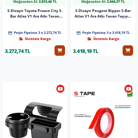
Mağazadan Al:
2.813,46 TL
Mağazadan Al:
2.944,37 TL
S-Dizayn Toyota Proace City S-
S-Dizayn Peugeot Bipper S-Bar
Bar Atlas V1 Ara Atkı Tavan
Atlas V1 Ara Atkı Tavan Taşıyıcı
Taşıyıcı Barı Gri 140 Cm 2019
Barı Siyah 155 Cm 2008 Üzeri A+
Üzeri A+ Kalite
Kalite
Peşin Fiyatına 3 x 3.272,74 TL
Peşin Fiyatına 3 x 3.418,19 TL
Ücretsiz Kargo
Ücretsiz Kargo
3.272,74 TL
3.418,19 TL