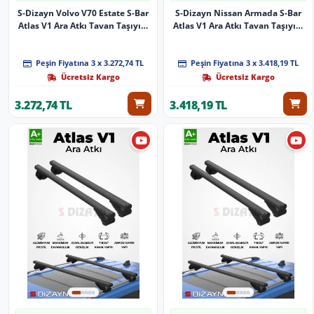
S-Dizayn Volvo V70 Estate S-Bar
S-Dizayn Nissan Armada S-Bar
Atlas V1 Ara Atkı Tavan Taşıyıcı
Atlas V1 Ara Atkı Tavan Taşıyıcı
Barı Siyah 140 Cm 1996-2000 A+
Barı Siyah 155 Cm 2017-2025 A+
Kalite
Kalite
Peşin Fiyatına 3 x 3.272,74 TL
Peşin Fiyatına 3 x 3.418,19 TL
Ücretsiz Kargo
Ücretsiz Kargo
3.272,74 TL
3.418,19 TL