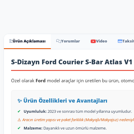
Ürün Açıklaması
Yorumlar
Video
Taksi
Ürün Açıklaması
S-Dizayn Ford Courier S-Bar Atlas V1
Özel olarak
Ford
model araçlar için üretilen bu ürün, otomo
✨ Ürün Özellikleri ve Avantajları
✔
Uyumluluk:
2023 ve sonrası tüm model yıllarına uyumludur.
⚠️
Aracın üretim yapısı ve paket farklılık (Makyajlı/Makyajsız) nedeniyle
✔
Malzeme:
Dayanıklı ve uzun ömürlü malzeme.