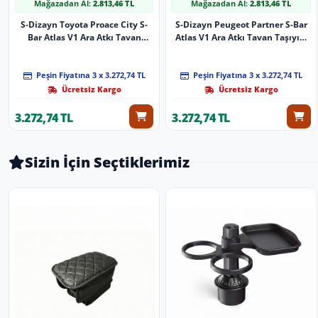
Mağazadan Al:
2.813,46 TL
Mağazadan Al:
2.813,46 TL
S-Dizayn Toyota Proace City S-
S-Dizayn Peugeot Partner S-Bar
Bar Atlas V1 Ara Atkı Tavan
Atlas V1 Ara Atkı Tavan Taşıyıcı
Taşıyıcı Barı Siyah 140 Cm 2019
Barı Siyah 140 Cm 2018 Üzeri A+
Üzeri A+ Kalite
Kalite
Peşin Fiyatına 3 x 3.272,74 TL
Peşin Fiyatına 3 x 3.272,74 TL
Ücretsiz Kargo
Ücretsiz Kargo
3.272,74 TL
3.272,74 TL
Sizin İçin Seçtiklerimiz