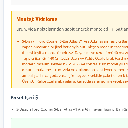
Montaj: Vidalama
Ürün, vida noktalarından sabitlenerek monte edilir. Sağlaml
S-Dizayn Ford Courier S-Bar Atlas V1 Ara Atkı Tavan Taşıyıcı Bar
yapar. Aracınızın orijinal hatlarıyla bütünleşen modern tasarımı
öncesi teyit almanızı öneririz.✔ Dayanıklı ve uzun ömürlü malze
Taşıyıcı Barı Gri 140 Cm 2023 Üzeri A+ Kalite Özel olarak Ford m
modern tasarımı keşfedin.- ✔ 2023 ve sonrası tüm model yılların
ömürlü malzeme. Ürün, vida noktalarından sabitlenerek monte edi
ambalajlarla, kargoda zarar görmeyecek şekilde paketlenerek tar
Üzeri A+ Kalite özel ambalajlarla, kargoda zarar görmeyecek şek
Paket İçeriği
S-Dizayn Ford Courier S-Bar Atlas V1 Ara Atkı Tavan Taşıyıcı Barı Gr