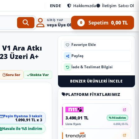
EN
DE
Hakkımızda
İletişim
Satıcı Ol
GIRIŞ YAP
Sepetim
0,00 TL
0
veya Üye Ol
Favoriye Ekle
s V1 Ara Atkı
023 Üzeri A+
Paylaş
İade & Teslimat Bilgisi
Soru Sor
Stokta Var
BENZER ÜRÜNLERI İNCELE
PLATFORM FIYATLARIMIZ
Peşin fiyatına 3 taksit
3.490,01 TL
%14 indirim
1.090,91 TL x 3
Liste fiyatı
4.058,15 TL
Havale ile %5 indirim