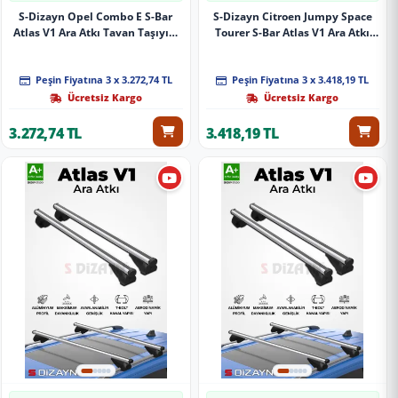
S-Dizayn Opel Combo E S-Bar
S-Dizayn Citroen Jumpy Space
Atlas V1 Ara Atkı Tavan Taşıyıcı
Tourer S-Bar Atlas V1 Ara Atkı
Barı Gri 140 Cm 2018 Üzeri A+
Tavan Taşıyıcı Barı Gri 155 Cm
Kalite
2016 Üzeri A+ Kalite
Peşin Fiyatına 3 x 3.272,74 TL
Peşin Fiyatına 3 x 3.418,19 TL
Ücretsiz Kargo
Ücretsiz Kargo
3.272,74 TL
3.418,19 TL