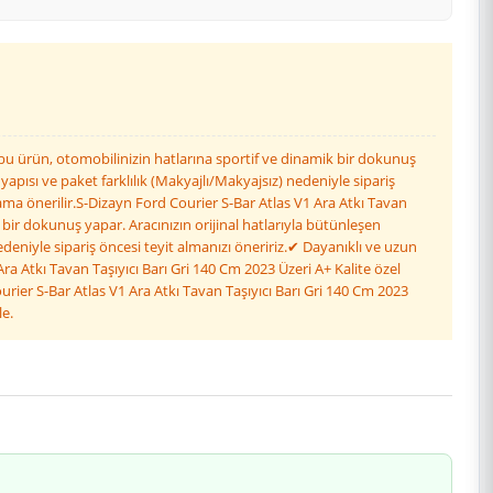
n bu ürün, otomobilinizin hatlarına sportif ve dinamik bir dokunuş
apısı ve paket farklılık (Makyajlı/Makyajsız) nedeniyle sipariş
ama önerilir.S-Dizayn Ford Courier S-Bar Atlas V1 Ara Atkı Tavan
 bir dokunuş yapar. Aracınızın orijinal hatlarıyla bütünleşen
deniyle sipariş öncesi teyit almanızı öneririz.✔ Dayanıklı ve uzun
a Atkı Tavan Taşıyıcı Barı Gri 140 Cm 2023 Üzeri A+ Kalite özel
rier S-Bar Atlas V1 Ara Atkı Tavan Taşıyıcı Barı Gri 140 Cm 2023
le.