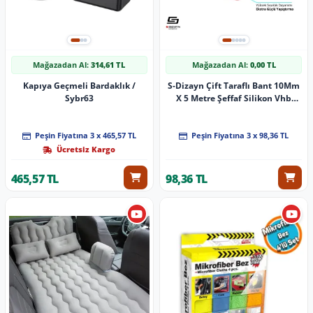
Mağazadan Al:
314,61 TL
Mağazadan Al:
0,00 TL
Kapıya Geçmeli Bardaklık /
S-Dizayn Çift Taraflı Bant 10Mm
Sybr63
X 5 Metre Şeffaf Silikon Vhb
Bant A+Kalite
Peşin Fiyatına 3 x 465,57 TL
Peşin Fiyatına 3 x 98,36 TL
Ücretsiz Kargo
465,57 TL
98,36 TL