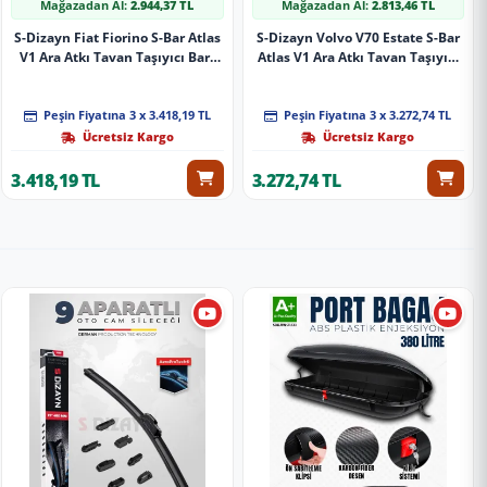
Mağazadan Al:
2.944,37 TL
Mağazadan Al:
2.813,46 TL
S-Dizayn Fiat Fiorino S-Bar Atlas
S-Dizayn Volvo V70 Estate S-Bar
V1 Ara Atkı Tavan Taşıyıcı Barı
Atlas V1 Ara Atkı Tavan Taşıyıcı
Gri 155 Cm 2008 Üzeri A+ Kalite
Barı Gri 140 Cm 1996-2000 A+
Kalite
Peşin Fiyatına 3 x 3.418,19 TL
Peşin Fiyatına 3 x 3.272,74 TL
Ücretsiz Kargo
Ücretsiz Kargo
3.418,19 TL
3.272,74 TL