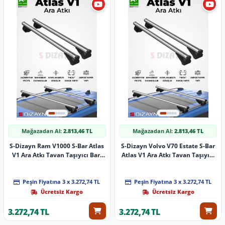
Mağazadan Al:
2.813,46 TL
Mağazadan Al:
2.813,46 TL
S-Dizayn Ram V1000 S-Bar Atlas
S-Dizayn Volvo V70 Estate S-Bar
V1 Ara Atkı Tavan Taşıyıcı Barı
Atlas V1 Ara Atkı Tavan Taşıyıcı
Gri 140 Cm 2010-2021 A+ Kalite
Barı Gri 140 Cm 1996-2000 A+
Kalite
Peşin Fiyatına 3 x 3.272,74 TL
Peşin Fiyatına 3 x 3.272,74 TL
Ücretsiz Kargo
Ücretsiz Kargo
3.272,74 TL
3.272,74 TL