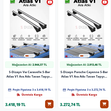
Mağazadan Al:
2.944,37 TL
Mağazadan Al:
2.813,46 TL
S-Dizayn Vw Caravelle S-Bar
S-Dizayn Porsche Cayenne S-Bar
Atlas V1 Ara Atkı Tavan Taşıyıcı
Atlas V1 Ara Atkı Tavan Taşıyıcı
Barı Gri 155 Cm 2004-2015 A+
Barı Gri 140 Cm 2011-2017 A+
Kalite
Kalite
Peşin Fiyatına 3 x 3.418,19 TL
Peşin Fiyatına 3 x 3.272,74 TL
Ücretsiz Kargo
Ücretsiz Kargo
3.418,19 TL
3.272,74 TL