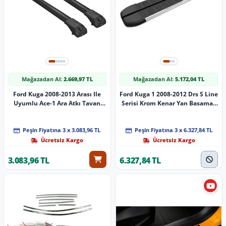
Mağazadan Al:
2.669,97 TL
Mağazadan Al:
5.172,04 TL
Ford Kuga 2008-2013 Arası Ile
Ford Kuga 1 2008-2012 Drs S Line
Uyumlu Ace-1 Ara Atkı Tavan
Serisi Krom Kenar Yan Basamak
Barı Si̇yah
183 Cm
Peşin Fiyatına 3 x 3.083,96 TL
Peşin Fiyatına 3 x 6.327,84 TL
Ücretsiz Kargo
Ücretsiz Kargo
3.083,96 TL
6.327,84 TL