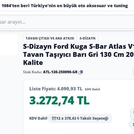
1984'ten beri Türkiye’nin en büyük oto aksesuar ve tuning
TAVAN ÇITASI VE ARA ATKISI
S-DIZAYN
S-Dizayn Ford Kuga S-Bar Atlas V
Tavan Taşıyıcı Barı Gri 130 Cm 2
Kalite
Stok Kodu:
ATL-130-250090-GR
Liste Fiyatı:
4.090,93 TL
KDV Dahil
3.272,74 TL
KDV Dahil
•
12 x 378,63 ₺ Taksit Seçeneği