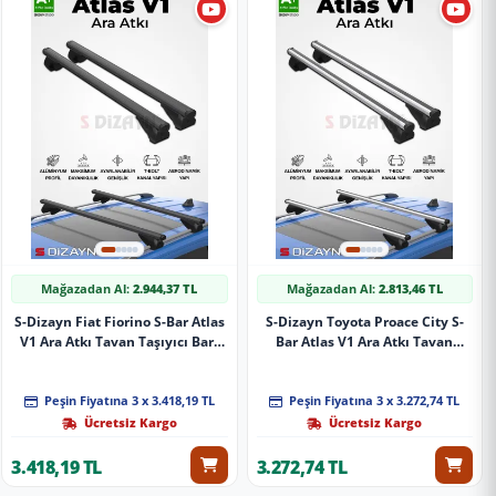
Mağazadan Al:
2.944,37 TL
Mağazadan Al:
2.813,46 TL
S-Dizayn Fiat Fiorino S-Bar Atlas
S-Dizayn Toyota Proace City S-
V1 Ara Atkı Tavan Taşıyıcı Barı
Bar Atlas V1 Ara Atkı Tavan
Siyah 155 Cm 2008 Üzeri A+
Taşıyıcı Barı Gri 140 Cm 2019
Kalite
Üzeri A+ Kalite
Peşin Fiyatına 3 x 3.418,19 TL
Peşin Fiyatına 3 x 3.272,74 TL
Ücretsiz Kargo
Ücretsiz Kargo
3.418,19 TL
3.272,74 TL