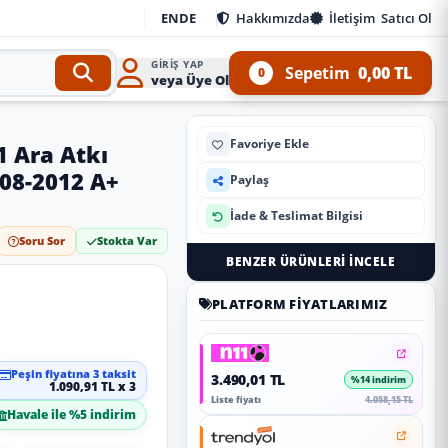
EN
DE
Hakkımızda
İletişim
Satıcı Ol
GIRIŞ YAP
Sepetim
0,00 TL
0
veya Üye Ol
Favoriye Ekle
1 Ara Atkı
008-2012 A+
Paylaş
İade & Teslimat Bilgisi
Soru Sor
Stokta Var
BENZER ÜRÜNLERI İNCELE
PLATFORM FIYATLARIMIZ
Peşin fiyatına 3 taksit
3.490,01 TL
%14 indirim
1.090,91 TL x 3
Liste fiyatı
4.058,15 TL
Havale ile %5 indirim