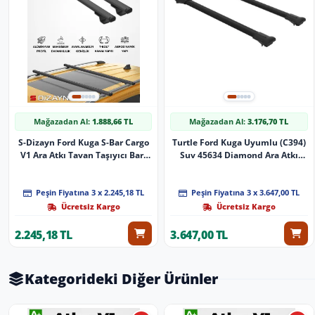
Mağazadan Al:
1.888,66 TL
Mağazadan Al:
3.176,70 TL
S-Dizayn Ford Kuga S-Bar Cargo
Turtle Ford Kuga Uyumlu (C394)
V1 Ara Atkı Tavan Taşıyıcı Barı
Suv 45634 Diamond Ara Atkı
Siyah 130 Cm 2008-2012 A+
Siyah 2'Li Set
Kalite
Peşin Fiyatına 3 x 2.245,18 TL
Peşin Fiyatına 3 x 3.647,00 TL
Ücretsiz Kargo
Ücretsiz Kargo
2.245,18 TL
3.647,00 TL
Kategorideki Diğer Ürünler