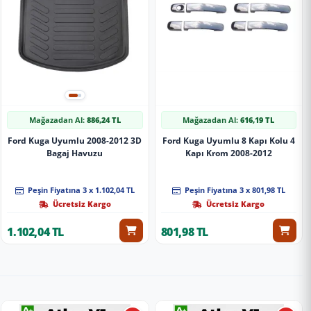
Mağazadan Al:
886,24 TL
Mağazadan Al:
616,19 TL
Ford Kuga Uyumlu 2008-2012 3D
Ford Kuga Uyumlu 8 Kapı Kolu 4
Bagaj Havuzu
Kapı Krom 2008-2012
Peşin Fiyatına 3 x 1.102,04 TL
Peşin Fiyatına 3 x 801,98 TL
Ücretsiz Kargo
Ücretsiz Kargo
1.102,04 TL
801,98 TL