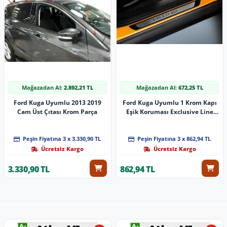
Mağazadan Al:
2.892,21 TL
Mağazadan Al:
672,25 TL
Ford Kuga Uyumlu 2013 2019
Ford Kuga Uyumlu 1 Krom Kapı
Cam Üst Çıtası Krom Parça
Eşik Koruması Exclusive Line
2008-2012 4 Parça
Peşin Fiyatına 3 x 3.330,90 TL
Peşin Fiyatına 3 x 862,94 TL
Ücretsiz Kargo
Ücretsiz Kargo
3.330,90 TL
862,94 TL