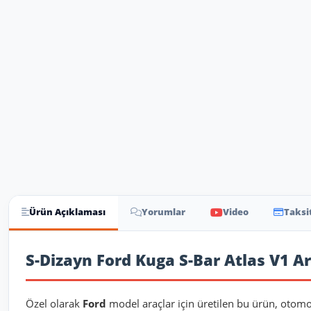
Ürün Açıklaması
Yorumlar
Video
Taksi
Ürün Açıklaması
S-Dizayn Ford Kuga S-Bar Atlas V1 Ar
Özel olarak
Ford
model araçlar için üretilen bu ürün, otomo