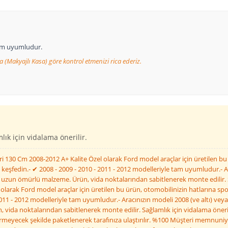
tam uyumludur.
a (Makyajlı Kasa) göre kontrol etmenizi rica ederiz.
ık için vidalama önerilir.
Gri 130 Cm 2008-2012 A+ Kalite Özel olarak Ford model araçlar için üretilen b
 keşfedin.- ✔ 2008 - 2009 - 2010 - 2011 - 2012 modelleriyle tam uyumludur.- A
e uzun ömürlü malzeme. Ürün, vida noktalarından sabitlenerek monte edilir. S
olarak Ford model araçlar için üretilen bu ürün, otomobilinizin hatlarına spor
11 - 2012 modelleriyle tam uyumludur.- Aracınızın modeli 2008 (ve altı) veya
vida noktalarından sabitlenerek monte edilir. Sağlamlık için vidalama önerili
rmeyecek şekilde paketlenerek tarafınıza ulaştırılır. %100 Müşteri memnuniye