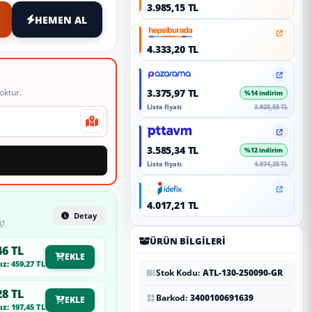
3.985,15 TL
HEMEN AL
4.333,20 TL
oktur.
3.375,97 TL
%14 indirim
Liste fiyatı
3.925,55 TL
3.585,34 TL
%12 indirim
Liste fiyatı
4.074,25 TL
4.017,21 TL
Detay
ç!
ÜRÜN BILGILERI
46 TL
EKLE
z: 459,27 TL
Stok Kodu:
ATL-130-250090-GR
28 TL
Barkod:
3400100691639
EKLE
z: 197,45 TL