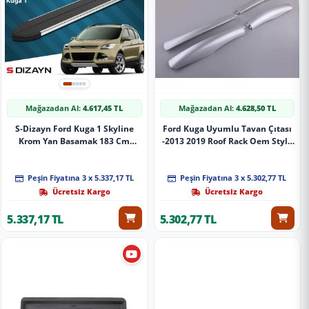
Mağazadan Al:
4.617,45 TL
Mağazadan Al:
4.628,50 TL
S-Dizayn Ford Kuga 1 Skyline
Ford Kuga Uyumlu Tavan Çıtası
Krom Yan Basamak 183 Cm
-2013 2019 Roof Rack Oem Style
2008-2012 A+ Kalite
Silver
Peşin Fiyatına 3 x 5.337,17 TL
Peşin Fiyatına 3 x 5.302,77 TL
Ücretsiz Kargo
Ücretsiz Kargo
5.337,17 TL
5.302,77 TL