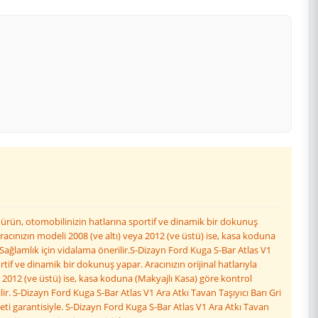
u ürün, otomobilinizin hatlarına sportif ve dinamik bir dokunuş
racınızın modeli 2008 (ve altı) veya 2012 (ve üstü) ise, kasa koduna
ağlamlık için vidalama önerilir.S-Dizayn Ford Kuga S-Bar Atlas V1
tif ve dinamik bir dokunuş yapar. Aracınızın orijinal hatlarıyla
 2012 (ve üstü) ise, kasa koduna (Makyajlı Kasa) göre kontrol
r. S-Dizayn Ford Kuga S-Bar Atlas V1 Ara Atkı Tavan Taşıyıcı Barı Gri
ti garantisiyle. S-Dizayn Ford Kuga S-Bar Atlas V1 Ara Atkı Tavan