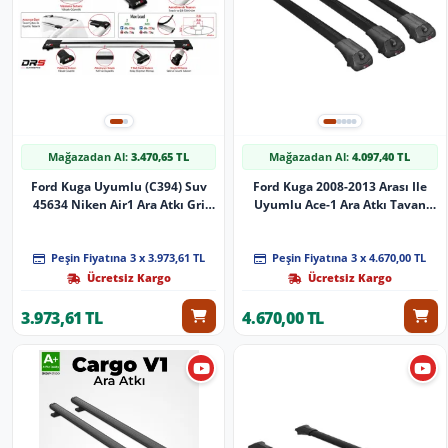
Mağazadan Al:
3.470,65 TL
Mağazadan Al:
4.097,40 TL
Ford Kuga Uyumlu (C394) Suv
Ford Kuga 2008-2013 Arası Ile
45634 Niken Air1 Ara Atkı Gri
Uyumlu Ace-1 Ara Atkı Tavan
Parça
Barı Si̇yah 3 Adet Bar
Peşin Fiyatına 3 x 3.973,61 TL
Peşin Fiyatına 3 x 4.670,00 TL
Ücretsiz Kargo
Ücretsiz Kargo
3.973,61 TL
4.670,00 TL