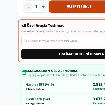
-
+
SEPETE EKLE
Ürün adedi
Özel Araçla Teslimat
Hacim/yapı gereği sadece özel araçla teslimat sunulur. Montaj y
Teslimat veya montaj adresi
TESLİMAT BEDELİNİ HESAPLA
MAĞAZADAN GEL AL İNDIRIMI!
Siparişi mağazadan alırsanız Kargo Bedava, üstüne ekstra Kazan
2.813,
Havale / EFT (%10)
Kazancını
Kargo İndirimi
3.075,
Kredi Kartı (%2)
Kazancını
Kargo İndirimi