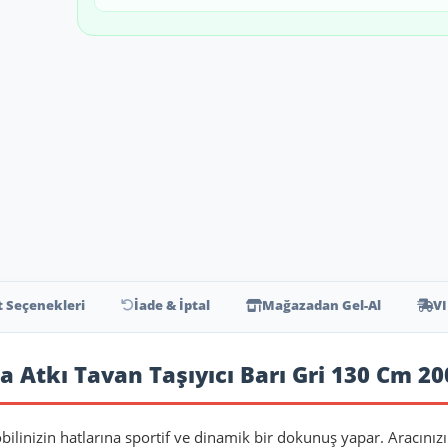
t Seçenekleri
İade & İptal
Mağazadan Gel-Al
VI
a Atkı Tavan Taşıyıcı Barı Gri 130 Cm 20
bilinizin hatlarına sportif ve dinamik bir dokunuş yapar. Aracınız