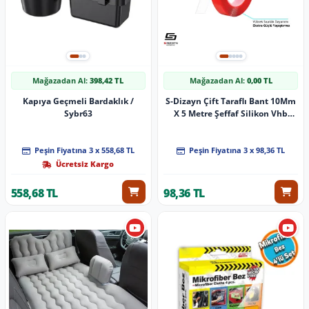
Mağazadan Al:
398,42 TL
Mağazadan Al:
0,00 TL
Kapıya Geçmeli Bardaklık /
S-Dizayn Çift Taraflı Bant 10Mm
Sybr63
X 5 Metre Şeffaf Silikon Vhb
Bant A+Kalite
Peşin Fiyatına 3 x 558,68 TL
Peşin Fiyatına 3 x 98,36 TL
Ücretsiz Kargo
558,68 TL
98,36 TL