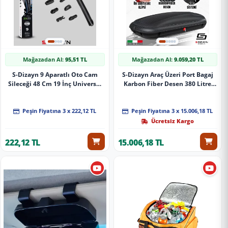
Mağazadan Al:
95,51 TL
Mağazadan Al:
9.059,20 TL
S-Dizayn 9 Aparatlı Oto Cam
S-Dizayn Araç Üzeri Port Bagaj
Sileceği 48 Cm 19 İnç Universal
Karbon Fiber Desen 380 Litre
A+ Kalite
Enjeksiyon Plastik A+ Kalite
Peşin Fiyatına 3 x 222,12 TL
Peşin Fiyatına 3 x 15.006,18 TL
Ücretsiz Kargo
222,12 TL
15.006,18 TL