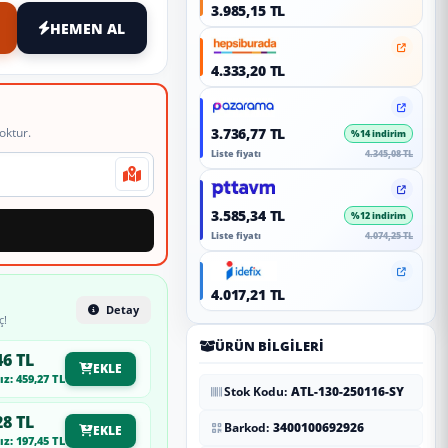
3.985,15 TL
HEMEN AL
4.333,20 TL
oktur.
3.736,77 TL
%14 indirim
Liste fiyatı
4.345,08 TL
3.585,34 TL
%12 indirim
Liste fiyatı
4.074,25 TL
4.017,21 TL
Detay
ç!
ÜRÜN BILGILERI
46 TL
EKLE
z: 459,27 TL
Stok Kodu:
ATL-130-250116-SY
28 TL
Barkod:
3400100692926
EKLE
z: 197,45 TL