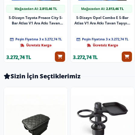
Mağazadan Al:
2.813,46 TL
Mağazadan Al:
2.813,46 TL
S-Dizayn Toyota Proace City S-
S-Dizayn Opel Combo E S-Bar
Bar Atlas V1 Ara Atkı Tavan
Atlas V1 Ara Atkı Tavan Taşıyıcı
Taşıyıcı Barı Gri 140 Cm 2019
Barı Siyah 140 Cm 2018 Üzeri A+
Üzeri A+ Kalite
Kalite
Peşin Fiyatına 3 x 3.272,74 TL
Peşin Fiyatına 3 x 3.272,74 TL
Ücretsiz Kargo
Ücretsiz Kargo
3.272,74 TL
3.272,74 TL
Sizin İçin Seçtiklerimiz