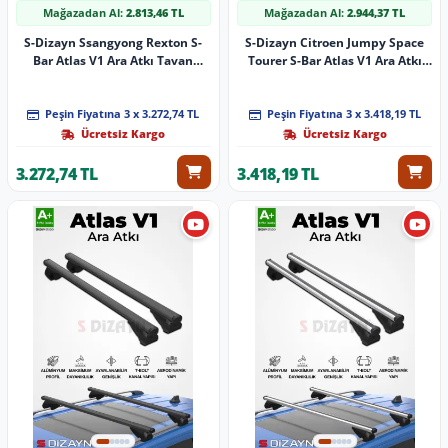
Mağazadan Al:
2.813,46 TL
Mağazadan Al:
2.944,37 TL
S-Dizayn Ssangyong Rexton S-
S-Dizayn Citroen Jumpy Space
Bar Atlas V1 Ara Atkı Tavan
Tourer S-Bar Atlas V1 Ara Atkı
Taşıyıcı Barı Gri 140 Cm 2017
Tavan Taşıyıcı Barı Siyah 155 Cm
Üzeri A+ Kalite
2016 Üzeri A+ Kalite
Peşin Fiyatına 3 x 3.272,74 TL
Peşin Fiyatına 3 x 3.418,19 TL
Ücretsiz Kargo
Ücretsiz Kargo
3.272,74 TL
3.418,19 TL