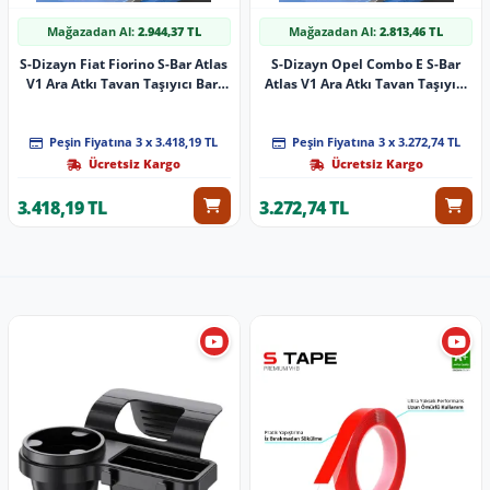
Mağazadan Al:
2.944,37 TL
Mağazadan Al:
2.813,46 TL
S-Dizayn Fiat Fiorino S-Bar Atlas
S-Dizayn Opel Combo E S-Bar
V1 Ara Atkı Tavan Taşıyıcı Barı
Atlas V1 Ara Atkı Tavan Taşıyıcı
Siyah 155 Cm 2008 Üzeri A+
Barı Gri 140 Cm 2018 Üzeri A+
Kalite
Kalite
Peşin Fiyatına 3 x 3.418,19 TL
Peşin Fiyatına 3 x 3.272,74 TL
Ücretsiz Kargo
Ücretsiz Kargo
3.418,19 TL
3.272,74 TL