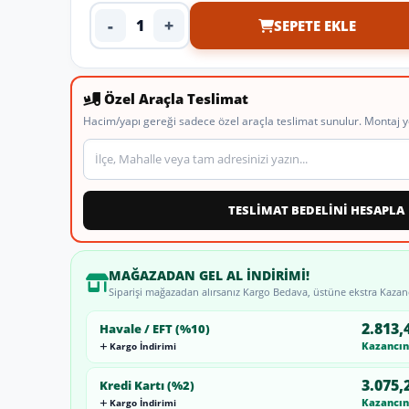
-
+
SEPETE EKLE
Ürün adedi
Özel Araçla Teslimat
Hacim/yapı gereği sadece özel araçla teslimat sunulur. Montaj y
Teslimat veya montaj adresi
TESLİMAT BEDELİNİ HESAPLA
MAĞAZADAN GEL AL İNDIRIMI!
Siparişi mağazadan alırsanız Kargo Bedava, üstüne ekstra Kazan
2.813,
Havale / EFT (%10)
Kazancını
Kargo İndirimi
3.075,
Kredi Kartı (%2)
Kazancını
Kargo İndirimi