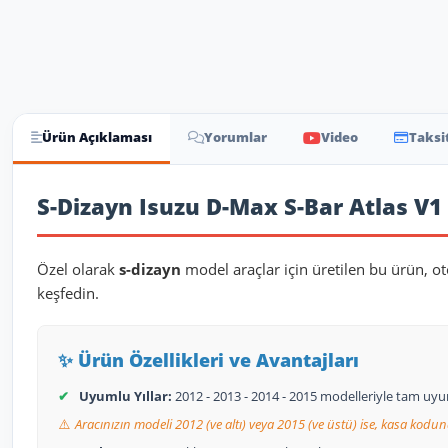
Ürün Açıklaması
Yorumlar
Video
Taksi
Ürün Açıklaması
S-Dizayn Isuzu D-Max S-Bar Atlas V1 
Özel olarak
s-dizayn
model araçlar için üretilen bu ürün, o
keşfedin.
✨ Ürün Özellikleri ve Avantajları
✔
Uyumlu Yıllar:
2012 - 2013 - 2014 - 2015 modelleriyle tam uy
⚠️
Aracınızın modeli 2012 (ve altı) veya 2015 (ve üstü) ise, kasa kodun