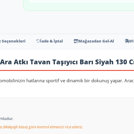
t Seçenekleri
İade & İptal
Mağazadan Gel-Al
VI
Ara Atkı Tavan Taşıyıcı Barı Siyah 130 
tomobilinizin hatlarına sportif ve dinamik bir dokunuş yapar. Arac
umludur.
a (Makyajlı Kasa) göre kontrol etmenizi rica ederiz.