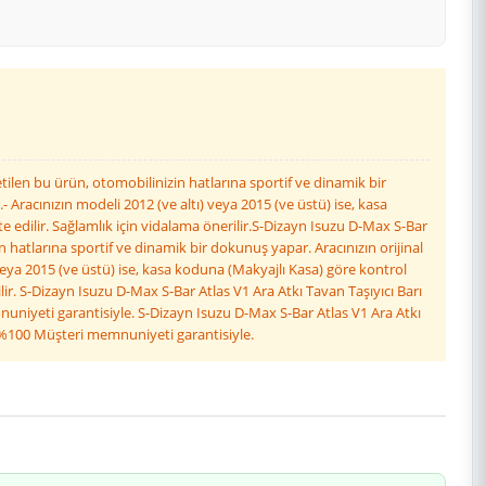
tilen bu ürün, otomobilinizin hatlarına sportif ve dinamik bir
Aracınızın modeli 2012 (ve altı) veya 2015 (ve üstü) ise, kasa
edilir. Sağlamlık için vidalama önerilir.S-Dizayn Isuzu D-Max S-Bar
n hatlarına sportif ve dinamik bir dokunuş yapar. Aracınızın orijinal
veya 2015 (ve üstü) ise, kasa koduna (Makyajlı Kasa) göre kontrol
r. S-Dizayn Isuzu D-Max S-Bar Atlas V1 Ara Atkı Tavan Taşıyıcı Barı
uniyeti garantisiyle. S-Dizayn Isuzu D-Max S-Bar Atlas V1 Ara Atkı
. %100 Müşteri memnuniyeti garantisiyle.