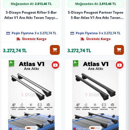
Mağazadan Al:
2.813,46 TL
Mağazadan Al:
2.813,46 TL
S-Dizayn Peugeot Rifter S-Bar
S-Dizayn Peugeot Partner Tepee
Atlas V1 Ara Atkı Tavan Taşıyıcı
S-Bar Atlas V1 Ara Atkı Tavan
Barı Gri 140 Cm 2019 Üzeri A+
Taşıyıcı Barı Gri 140 Cm 2008-
Kalite
2018 A+ Kalite
Peşin Fiyatına 3 x 3.272,74 TL
Peşin Fiyatına 3 x 3.272,74 TL
Ücretsiz Kargo
Ücretsiz Kargo
3.272,74 TL
3.272,74 TL