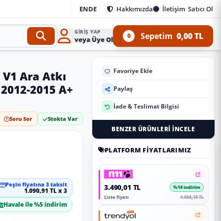
EN
DE
Hakkımızda
İletişim
Satıcı Ol
GIRIŞ YAP
Sepetim
0,00 TL
0
veya Üye Ol
Favoriye Ekle
 V1 Ara Atkı
 2012-2015 A+
Paylaş
İade & Teslimat Bilgisi
Soru Sor
Stokta Var
BENZER ÜRÜNLERI İNCELE
PLATFORM FIYATLARIMIZ
Peşin fiyatına 3 taksit
3.490,01 TL
%14 indirim
1.090,91 TL x 3
Liste fiyatı
4.058,15 TL
Havale ile %5 indirim