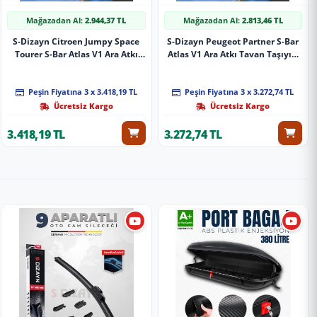
Mağazadan Al:
2.944,37 TL
Mağazadan Al:
2.813,46 TL
S-Dizayn Citroen Jumpy Space
S-Dizayn Peugeot Partner S-Bar
Tourer S-Bar Atlas V1 Ara Atkı
Atlas V1 Ara Atkı Tavan Taşıyıcı
Tavan Taşıyıcı Barı Gri 155 Cm
Barı Siyah 140 Cm 2018 Üzeri A+
2016 Üzeri A+ Kalite
Kalite
Peşin Fiyatına 3 x 3.418,19 TL
Peşin Fiyatına 3 x 3.272,74 TL
Ücretsiz Kargo
Ücretsiz Kargo
3.418,19 TL
3.272,74 TL