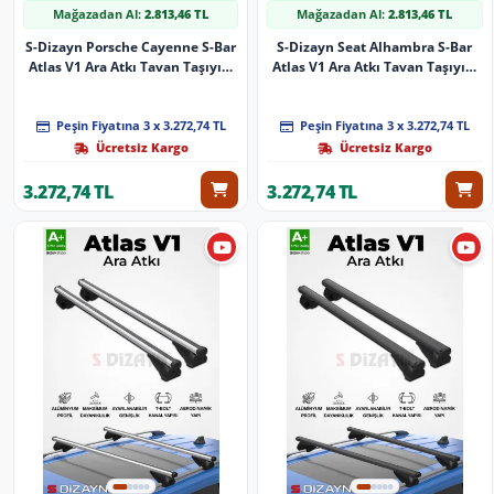
Mağazadan Al:
2.813,46 TL
Mağazadan Al:
2.813,46 TL
S-Dizayn Porsche Cayenne S-Bar
S-Dizayn Seat Alhambra S-Bar
Atlas V1 Ara Atkı Tavan Taşıyıcı
Atlas V1 Ara Atkı Tavan Taşıyıcı
Barı Gri 140 Cm 2011-2017 A+
Barı Siyah 140 Cm 2010-2020 A+
Kalite
Kalite
Peşin Fiyatına 3 x 3.272,74 TL
Peşin Fiyatına 3 x 3.272,74 TL
Ücretsiz Kargo
Ücretsiz Kargo
3.272,74 TL
3.272,74 TL