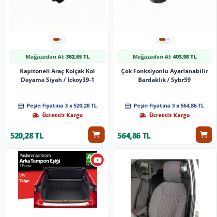
Mağazadan Al:
362,65 TL
Mağazadan Al:
403,98 TL
Kapitoneli Araç Kolçak Kol
Çok Fonksiyonlu Ayarlanabilir
Dayama Siyah / Ickoy39-1
Bardaklık / Sybr59
Peşin Fiyatına 3 x 520,28 TL
Peşin Fiyatına 3 x 564,86 TL
Ücretsiz Kargo
Ücretsiz Kargo
520,28 TL
564,86 TL