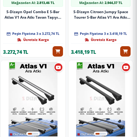
Mağazadan Al:
2.813,46 TL
Mağazadan Al:
2.944,37 TL
S-Dizayn Opel Combo E S-Bar
S-Dizayn Citroen Jumpy Space
Atlas V1 Ara Atkı Tavan Taşıyıcı
Tourer S-Bar Atlas V1 Ara Atkı
Barı Siyah 140 Cm 2018 Üzeri A+
Tavan Taşıyıcı Barı Gri 155 Cm
Kalite
2016 Üzeri A+ Kalite
Peşin Fiyatına 3 x 3.272,74 TL
Peşin Fiyatına 3 x 3.418,19 TL
Ücretsiz Kargo
Ücretsiz Kargo
3.272,74 TL
3.418,19 TL