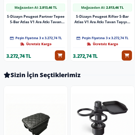
Mağazadan Al:
2.813,46 TL
Mağazadan Al:
2.813,46 TL
S-Dizayn Peugeot Partner Tepee
S-Dizayn Peugeot Rifter S-Bar
S-Bar Atlas V1 Ara Atkı Tavan
Atlas V1 Ara Atkı Tavan Taşıyıcı
Taşıyıcı Barı Siyah 140 Cm 2008-
Barı Gri 140 Cm 2019 Üzeri A+
2018 A+ Kalite
Kalite
Peşin Fiyatına 3 x 3.272,74 TL
Peşin Fiyatına 3 x 3.272,74 TL
Ücretsiz Kargo
Ücretsiz Kargo
3.272,74 TL
3.272,74 TL
Sizin İçin Seçtiklerimiz