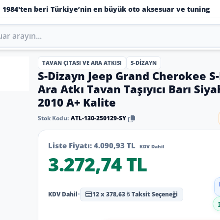
1984'ten beri Türkiye’nin en büyük oto aksesuar ve tuning
TAVAN ÇITASI VE ARA ATKISI
S-DIZAYN
S-Dizayn Jeep Grand Cherokee S-
Ara Atkı Tavan Taşıyıcı Barı Siy
2010 A+ Kalite
Stok Kodu:
ATL-130-250129-SY
Liste Fiyatı:
4.090,93 TL
KDV Dahil
3.272,74 TL
KDV Dahil
•
12 x 378,63 ₺ Taksit Seçeneği