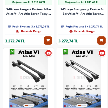
Mağazadan Al:
2.813,46 TL
Mağazadan Al:
2.813,46 TL
S-Dizayn Peugeot Partner S-Bar
S-Dizayn Ssangyong Rexton S-
Atlas V1 Ara Atkı Tavan Taşıyıcı
Bar Atlas V1 Ara Atkı Tavan
Barı Gri 140 Cm 2018 Üzeri A+
Taşıyıcı Barı Siyah 140 Cm 2017
Kalite
Üzeri A+ Kalite
Peşin Fiyatına 3 x 3.272,74 TL
Peşin Fiyatına 3 x 3.272,74 TL
Ücretsiz Kargo
Ücretsiz Kargo
3.272,74 TL
3.272,74 TL