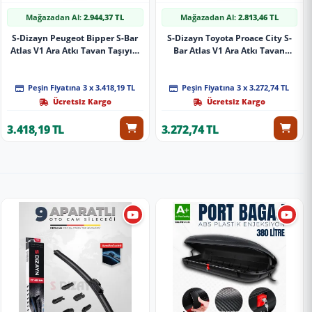
Mağazadan Al:
2.944,37 TL
Mağazadan Al:
2.813,46 TL
S-Dizayn Peugeot Bipper S-Bar
S-Dizayn Toyota Proace City S-
Atlas V1 Ara Atkı Tavan Taşıyıcı
Bar Atlas V1 Ara Atkı Tavan
Barı Gri 155 Cm 2008 Üzeri A+
Taşıyıcı Barı Siyah 140 Cm 2019
Kalite
Üzeri A+ Kalite
Peşin Fiyatına 3 x 3.418,19 TL
Peşin Fiyatına 3 x 3.272,74 TL
Ücretsiz Kargo
Ücretsiz Kargo
3.418,19 TL
3.272,74 TL