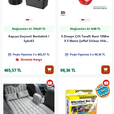
Mağazadan Al:
314,61 TL
Mağazadan Al:
0,00 TL
Kapıya Geçmeli Bardaklık /
S-Dizayn Çift Taraflı Bant 10Mm
Sybr63
X 5 Metre Şeffaf Silikon Vhb
Bant A+Kalite
Peşin Fiyatına 3 x 465,57 TL
Peşin Fiyatına 3 x 98,36 TL
Ücretsiz Kargo
465,57 TL
98,36 TL