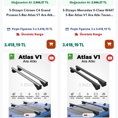
Mağazadan Al:
2.944,37 TL
Mağazadan Al:
2.944,37 TL
S-Dizayn Citroen C4 Grand
S-Dizayn Mercedes V-Class W447
Picasso S-Bar Atlas V1 Ara Atkı
S-Bar Atlas V1 Ara Atkı Tavan
Tavan Taşıyıcı Barı Gri 155 Cm
Taşıyıcı Barı Siyah 155 Cm 2014
2013-2022 A+ Kalite
Üzeri A+ Kalite
Peşin Fiyatına 3 x 3.418,19 TL
Peşin Fiyatına 3 x 3.418,19 TL
Ücretsiz Kargo
Ücretsiz Kargo
3.418,19 TL
3.418,19 TL