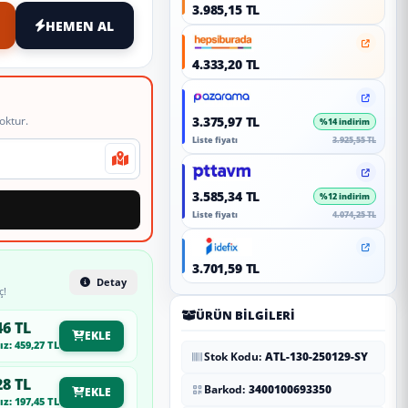
3.985,15 TL
HEMEN AL
4.333,20 TL
oktur.
3.375,97 TL
%14 indirim
Liste fiyatı
3.925,55 TL
3.585,34 TL
%12 indirim
Liste fiyatı
4.074,25 TL
3.701,59 TL
Detay
ç!
ÜRÜN BILGILERI
46 TL
EKLE
z: 459,27 TL
Stok Kodu:
ATL-130-250129-SY
28 TL
Barkod:
3400100693350
EKLE
z: 197,45 TL