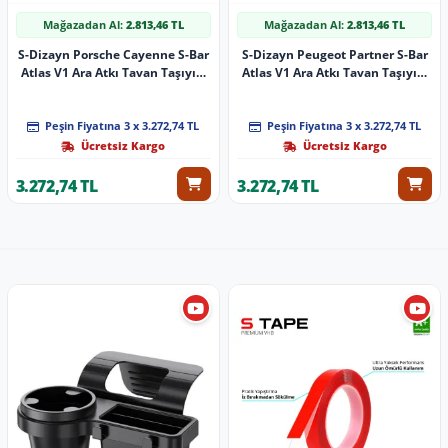
Mağazadan Al:
2.813,46 TL
Mağazadan Al:
2.813,46 TL
S-Dizayn Porsche Cayenne S-Bar
S-Dizayn Peugeot Partner S-Bar
Atlas V1 Ara Atkı Tavan Taşıyıcı
Atlas V1 Ara Atkı Tavan Taşıyıcı
Barı Gri 140 Cm 2011-2017 A+
Barı Siyah 140 Cm 2018 Üzeri A+
Kalite
Kalite
Peşin Fiyatına 3 x 3.272,74 TL
Peşin Fiyatına 3 x 3.272,74 TL
Ücretsiz Kargo
Ücretsiz Kargo
3.272,74 TL
3.272,74 TL