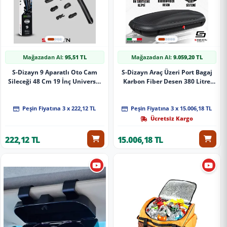
Mağazadan Al:
95,51 TL
Mağazadan Al:
9.059,20 TL
S-Dizayn 9 Aparatlı Oto Cam
S-Dizayn Araç Üzeri Port Bagaj
Sileceği 48 Cm 19 İnç Universal
Karbon Fiber Desen 380 Litre
A+ Kalite
Enjeksiyon Plastik A+ Kalite
Peşin Fiyatına 3 x 222,12 TL
Peşin Fiyatına 3 x 15.006,18 TL
Ücretsiz Kargo
222,12 TL
15.006,18 TL