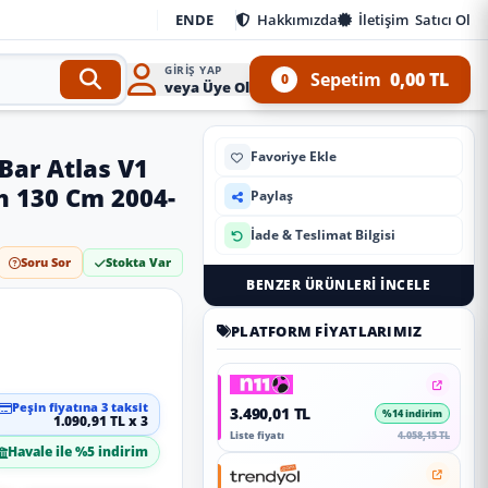
EN
DE
Hakkımızda
İletişim
Satıcı Ol
GIRIŞ YAP
Sepetim
0,00 TL
0
veya Üye Ol
Favoriye Ekle
Bar Atlas V1
ah 130 Cm 2004-
Paylaş
İade & Teslimat Bilgisi
Soru Sor
Stokta Var
BENZER ÜRÜNLERI İNCELE
PLATFORM FIYATLARIMIZ
Peşin fiyatına 3 taksit
3.490,01 TL
%14 indirim
1.090,91 TL x 3
Liste fiyatı
4.058,15 TL
Havale ile %5 indirim