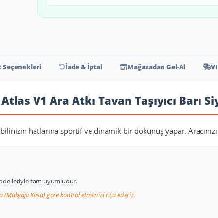
t Seçenekleri
İade & İptal
Mağazadan Gel-Al
VI
Atlas V1 Ara Atkı Tavan Taşıyıcı Barı S
ilinizin hatlarına sportif ve dinamik bir dokunuş yapar. Aracınızı
 modelleriyle tam uyumludur.
a (Makyajlı Kasa) göre kontrol etmenizi rica ederiz.