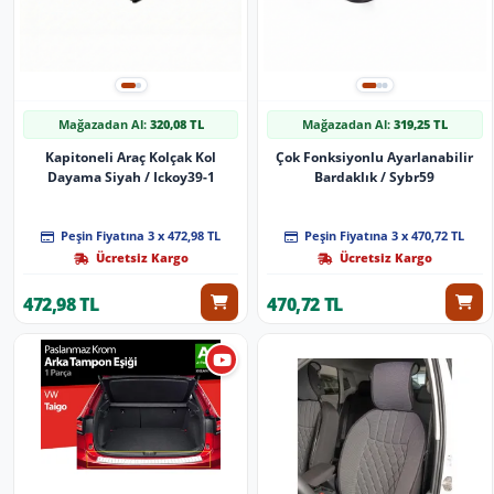
Mağazadan Al:
320,08 TL
Mağazadan Al:
319,25 TL
Kapitoneli Araç Kolçak Kol
Çok Fonksiyonlu Ayarlanabilir
Dayama Siyah / Ickoy39-1
Bardaklık / Sybr59
Peşin Fiyatına 3 x 472,98 TL
Peşin Fiyatına 3 x 470,72 TL
Ücretsiz Kargo
Ücretsiz Kargo
472,98 TL
470,72 TL