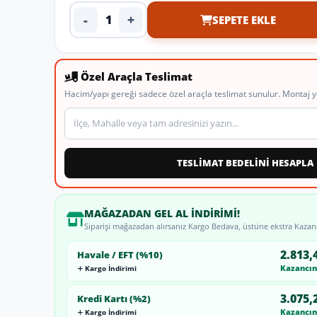
-
+
SEPETE EKLE
Ürün adedi
Özel Araçla Teslimat
Hacim/yapı gereği sadece özel araçla teslimat sunulur. Montaj y
Teslimat veya montaj adresi
TESLİMAT BEDELİNİ HESAPLA
MAĞAZADAN GEL AL İNDIRIMI!
Siparişi mağazadan alırsanız Kargo Bedava, üstüne ekstra Kazan
2.813,
Havale / EFT (%10)
Kazancını
Kargo İndirimi
3.075,
Kredi Kartı (%2)
Kazancını
Kargo İndirimi