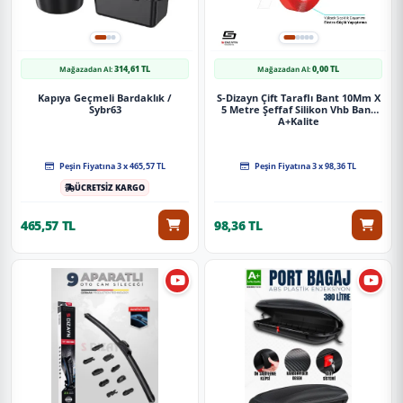
314,61 TL
0,00 TL
Mağazadan Al:
Mağazadan Al:
Kapıya Geçmeli Bardaklık /
S-Dizayn Çift Taraflı Bant 10Mm X
Sybr63
5 Metre Şeffaf Silikon Vhb Bant
A+Kalite
Peşin Fiyatına 3 x 465,57 TL
Peşin Fiyatına 3 x 98,36 TL
ÜCRETSİZ KARGO
465,57 TL
98,36 TL