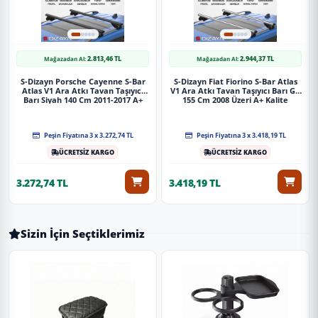
2.813,46 TL
2.944,37 TL
Mağazadan Al:
Mağazadan Al:
S-Dizayn Porsche Cayenne S-Bar
S-Dizayn Fiat Fiorino S-Bar Atlas
Atlas V1 Ara Atkı Tavan Taşıyıcı
V1 Ara Atkı Tavan Taşıyıcı Barı Gri
Barı Siyah 140 Cm 2011-2017 A+
155 Cm 2008 Üzeri A+ Kalite
Kalite
Peşin Fiyatına 3 x 3.272,74 TL
Peşin Fiyatına 3 x 3.418,19 TL
ÜCRETSİZ KARGO
ÜCRETSİZ KARGO
3.272,74 TL
3.418,19 TL
Sizin İçin Seçtiklerimiz