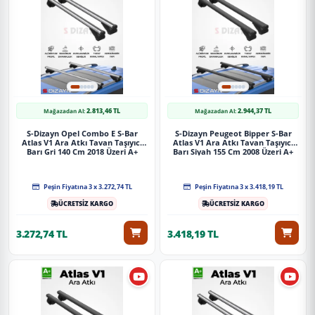
Paket İçeriği
S-Dizayn Mercedes E-Class W211 SW S-Bar Atlas V1 Ara Atkı
Tavan Taşıyıcı Barı Siyah 130 Cm 2003-2009 A+ Kalite
Güvenli Teslimat
2.813,46 TL
2.944,37 TL
Mağazadan Al:
Mağazadan Al:
Siparişleriniz darbe emici özel ambalajlarla, kargoda zarar
görmeyecek şekilde paketlenerek tarafınıza ulaştırılır. %100
S-Dizayn Opel Combo E S-Bar
S-Dizayn Peugeot Bipper S-Bar
Atlas V1 Ara Atkı Tavan Taşıyıcı
Müşteri memnuniyeti garantisiyle.
Atlas V1 Ara Atkı Tavan Taşıyıcı
Barı Gri 140 Cm 2018 Üzeri A+
Barı Siyah 155 Cm 2008 Üzeri A+
Kalite
Kalite
Peşin Fiyatına 3 x 3.272,74 TL
Peşin Fiyatına 3 x 3.418,19 TL
ÜCRETSİZ KARGO
ÜCRETSİZ KARGO
3.272,74 TL
3.418,19 TL