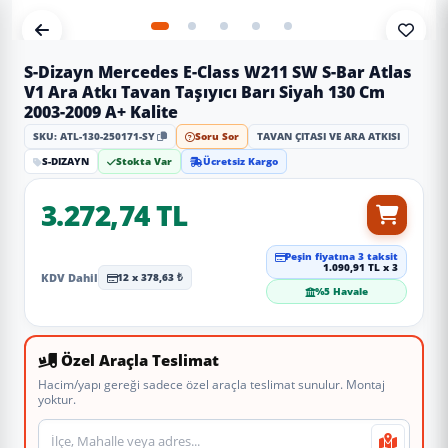
S-Dizayn Mercedes E-Class W211 SW S-Bar Atlas
V1 Ara Atkı Tavan Taşıyıcı Barı Siyah 130 Cm
2003-2009 A+ Kalite
SKU: ATL-130-250171-SY
Soru Sor
TAVAN ÇITASI VE ARA ATKISI
S-DIZAYN
Stokta Var
Ücretsiz Kargo
3.272,74 TL
Peşin fiyatına 3 taksit
1.090,91 TL x 3
KDV Dahil
12 x 378,63 ₺
%5 Havale
Özel Araçla Teslimat
Hacim/yapı gereği sadece özel araçla teslimat sunulur. Montaj
yoktur.
Teslimat veya montaj adresi