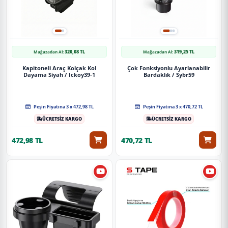
320,08 TL
319,25 TL
Mağazadan Al:
Mağazadan Al:
Kapitoneli Araç Kolçak Kol
Çok Fonksiyonlu Ayarlanabilir
Dayama Siyah / Ickoy39-1
Bardaklık / Sybr59
Peşin Fiyatına 3 x 472,98 TL
Peşin Fiyatına 3 x 470,72 TL
ÜCRETSİZ KARGO
ÜCRETSİZ KARGO
472,98 TL
470,72 TL