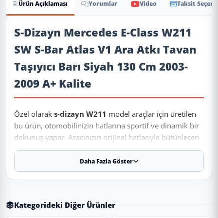
Ürün Açıklaması
Yorumlar
Video
Taksit Seçene
Ürün Açıklaması
S-Dizayn Mercedes E-Class W211
SW S-Bar Atlas V1 Ara Atkı Tavan
Taşıyıcı Barı Siyah 130 Cm 2003-
2009 A+ Kalite
Özel olarak
s-dizayn W211
model araçlar için üretilen
bu ürün, otomobilinizin hatlarına sportif ve dinamik bir
dokunuş yapar. Aracınızın orijinal hatlarıyla bütünleşen
modern tasarımı keşfedin.
Daha Fazla Göster
✨ Ürün Özellikleri ve Avantajları
✔
Uyumlu Yıllar:
2003 - 2004 - 2005 - 2006 - 2007 - 2008 -
Kategorideki Diğer Ürünler
2009 modelleriyle tam uyumludur.