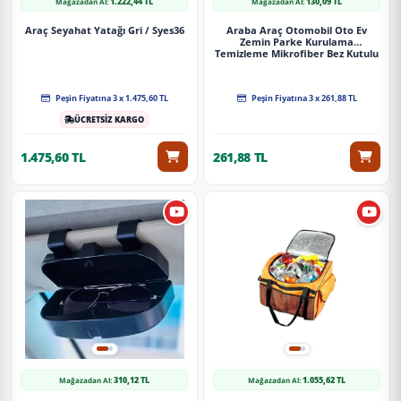
1.222,44 TL
130,09 TL
Mağazadan Al:
Mağazadan Al:
Araç Seyahat Yatağı Gri / Syes36
Araba Araç Otomobil Oto Ev
Zemin Parke Kurulama
Temizleme Mikrofiber Bez Kutulu
4'Lü Set
Peşin Fiyatına 3 x 1.475,60 TL
Peşin Fiyatına 3 x 261,88 TL
ÜCRETSİZ KARGO
1.475,60 TL
261,88 TL
310,12 TL
1.055,62 TL
Mağazadan Al:
Mağazadan Al: