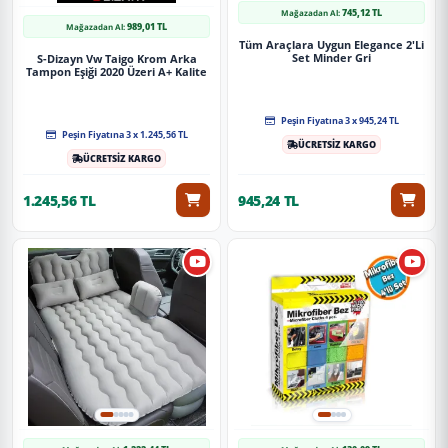
745,12 TL
Mağazadan Al:
989,01 TL
Mağazadan Al:
Tüm Araçlara Uygun Elegance 2'Li
Set Minder Gri
S-Dizayn Vw Taigo Krom Arka
Tampon Eşiği 2020 Üzeri A+ Kalite
Peşin Fiyatına 3 x 945,24 TL
Peşin Fiyatına 3 x 1.245,56 TL
ÜCRETSİZ KARGO
ÜCRETSİZ KARGO
1.245,56 TL
945,24 TL