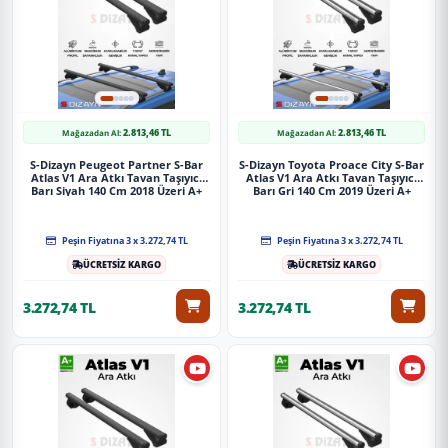
2.813,46 TL
2.813,46 TL
Mağazadan Al:
Mağazadan Al:
S-Dizayn Peugeot Partner S-Bar
S-Dizayn Toyota Proace City S-Bar
Atlas V1 Ara Atkı Tavan Taşıyıcı
Atlas V1 Ara Atkı Tavan Taşıyıcı
Barı Siyah 140 Cm 2018 Üzeri A+
Barı Gri 140 Cm 2019 Üzeri A+
Kalite
Kalite
Peşin Fiyatına 3 x 3.272,74 TL
Peşin Fiyatına 3 x 3.272,74 TL
ÜCRETSİZ KARGO
ÜCRETSİZ KARGO
3.272,74 TL
3.272,74 TL