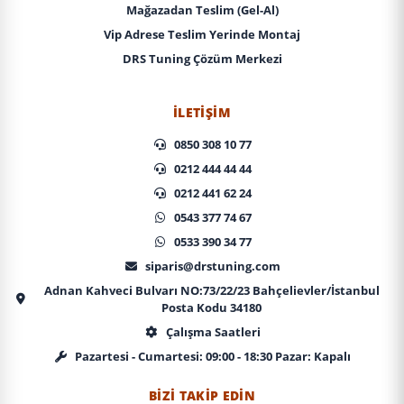
Mağazadan Teslim (Gel-Al)
Vip Adrese Teslim Yerinde Montaj
DRS Tuning Çözüm Merkezi
İLETIŞIM
0850 308 10 77
0212 444 44 44
0212 441 62 24
0543 377 74 67
0533 390 34 77
siparis@drstuning.com
Adnan Kahveci Bulvarı NO:73/22/23 Bahçelievler/İstanbul
Posta Kodu 34180
Çalışma Saatleri
Pazartesi - Cumartesi: 09:00 - 18:30 Pazar: Kapalı
BIZI TAKIP EDIN