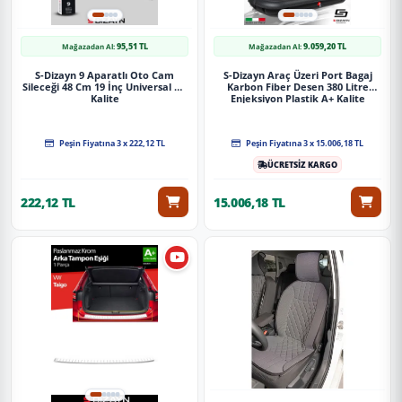
95,51 TL
9.059,20 TL
Mağazadan Al:
Mağazadan Al:
S-Dizayn 9 Aparatlı Oto Cam
S-Dizayn Araç Üzeri Port Bagaj
Sileceği 48 Cm 19 İnç Universal A+
Karbon Fiber Desen 380 Litre
Kalite
Enjeksiyon Plastik A+ Kalite
Peşin Fiyatına 3 x 222,12 TL
Peşin Fiyatına 3 x 15.006,18 TL
ÜCRETSİZ KARGO
222,12 TL
15.006,18 TL