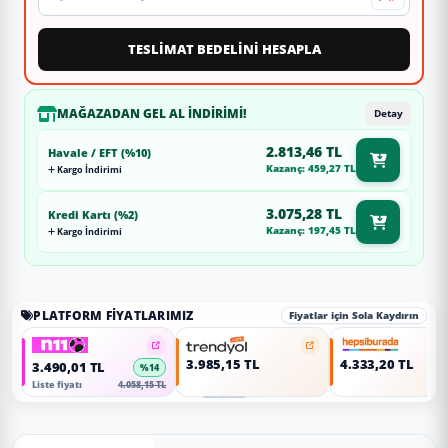
TESLİMAT BEDELİNİ HESAPLA
MAĞAZADAN GEL AL İNDIRIMI!
Detay
2.813,46 TL
Havale / EFT (%10)
Kazanç: 459,27 TL
Kargo İndirimi
3.075,28 TL
Kredi Kartı (%2)
Kazanç: 197,45 TL
Kargo İndirimi
PLATFORM FIYATLARIMIZ
Fiyatlar için Sola Kaydırın
3.985,15 TL
4.333,20 TL
3.490,01 TL
%14
Liste fiyatı
4.058,15 TL