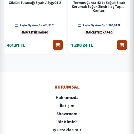
Gözlük Tutacağı Siyah / Sygz04-2
Termos Çanta 42 Lt Soğuk Sıcak
Korumalı Soğuk Zincir Ilaç Taşıma
Çantası
Peşin Fiyatına 3 x 461,91 TL
Peşin Fiyatına 3 x 1.290,24 TL
ÜCRETSİZ KARGO
ÜCRETSİZ KARGO
461,91 TL
1.290,24 TL
KURUMSAL
Hakkımızda
İletişim
Showroom
“Biz Kimiz?”
İş Ortaklarımız