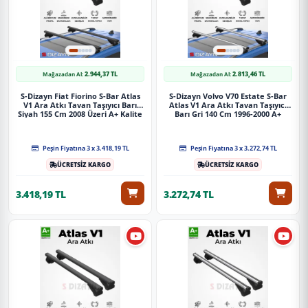
2.944,37 TL
2.813,46 TL
Mağazadan Al:
Mağazadan Al:
S-Dizayn Fiat Fiorino S-Bar Atlas
S-Dizayn Volvo V70 Estate S-Bar
V1 Ara Atkı Tavan Taşıyıcı Barı
Atlas V1 Ara Atkı Tavan Taşıyıcı
Siyah 155 Cm 2008 Üzeri A+ Kalite
Barı Gri 140 Cm 1996-2000 A+
Kalite
Peşin Fiyatına 3 x 3.418,19 TL
Peşin Fiyatına 3 x 3.272,74 TL
ÜCRETSİZ KARGO
ÜCRETSİZ KARGO
3.418,19 TL
3.272,74 TL