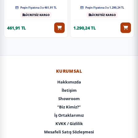
Peşin Fiyatına 3 x 461,91 TL
Peşin Fiyatına 3 x 1.290,24 TL
ÜCRETSİZ KARGO
ÜCRETSİZ KARGO
461,91 TL
1.290,24 TL
KURUMSAL
Hakkımızda
İletişim
Showroom
“Biz Kimiz?”
İş Ortaklarımız
KVKK / Gizlilik
Mesafeli Satış Sözleşmesi