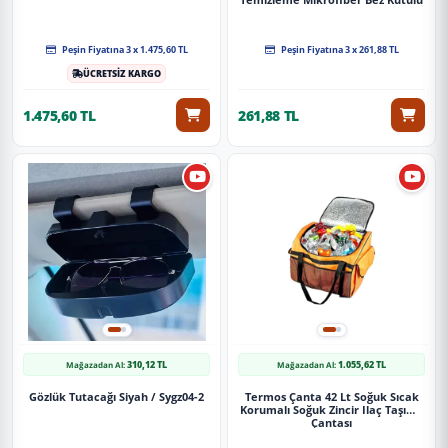
4'Lü Set
Peşin Fiyatına 3 x 1.475,60 TL
Peşin Fiyatına 3 x 261,88 TL
ÜCRETSİZ KARGO
1.475,60 TL
261,88 TL
310,12 TL
1.055,62 TL
Mağazadan Al:
Mağazadan Al:
Gözlük Tutacağı Siyah / Sygz04-2
Termos Çanta 42 Lt Soğuk Sıcak
Korumalı Soğuk Zincir Ilaç Taşıma
Çantası