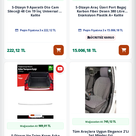
S-Dizayn 9 Aparatlı Oto Cam
S-Dizayn Araç Üzeri Port Bagaj
Sileceği 48 Cm 19 İnç Universal A+
Karbon Fiber Desen 380 Litre
Kalite
Enjeksiyon Plastik A+ Kalite
Peşin Fiyatına 3 x 222,12 TL
Peşin Fiyatına 3 x 15.006,18 TL
ÜCRETSİZ KARGO
222,12 TL
15.006,18 TL
745,12 TL
Mağazadan Al:
989,01 TL
Mağazadan Al:
Tüm Araçlara Uygun Elegance 2'Li
Set Minder Gri
S-Dizayn Vw Taigo Krom Arka