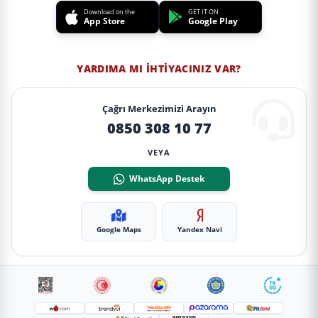
Download on the
GET IT ON
App Store
Google Play
YARDIMA MI İHTIYACINIZ VAR?
Çağrı Merkezimizi Arayın
0850 308 10 77
VEYA
WhatsApp Destek
Google Maps
Yandex Navi