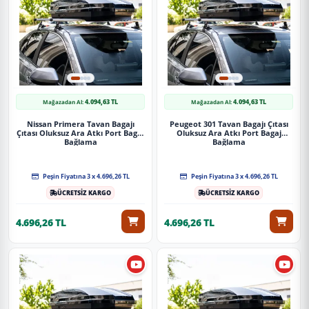
Uygulama
Aracınızın ölçülerine uygundur. Montaj işlemi el
yatkınlığı gerektirebilir.
4.094,63 TL
4.094,63 TL
Mağazadan Al:
Mağazadan Al:
Paket İçeriği
Nissan Primera Tavan Bagajı
Peugeot 301 Tavan Bagajı Çıtası
Çıtası Oluksuz Ara Atkı Port Bagaj
Oluksuz Ara Atkı Port Bagaj
Mercedes Vito Uyumlu Tourer (W447) 2014 Üzeri Ace-1 Model Gri
Bağlama
Bağlama
Ara Atkı A+ Kalite Parça
Peşin Fiyatına 3 x 4.696,26 TL
Peşin Fiyatına 3 x 4.696,26 TL
Güvenli Teslimat
ÜCRETSİZ KARGO
ÜCRETSİZ KARGO
Siparişleriniz darbe emici özel ambalajlarla, kargoda zarar
4.696,26 TL
4.696,26 TL
görmeyecek şekilde paketlenerek tarafınıza ulaştırılır. %100
Müşteri memnuniyeti garantisiyle.