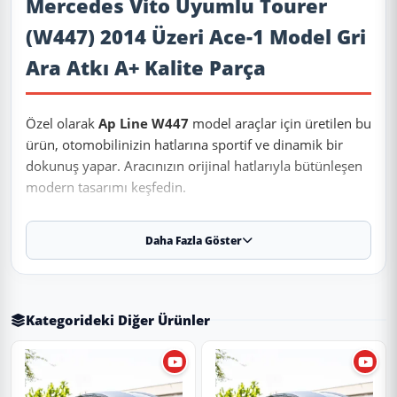
Mercedes Vito Uyumlu Tourer
(W447) 2014 Üzeri Ace-1 Model Gri
Ara Atkı A+ Kalite Parça
Özel olarak
Ap Line W447
model araçlar için üretilen bu
ürün, otomobilinizin hatlarına sportif ve dinamik bir
dokunuş yapar. Aracınızın orijinal hatlarıyla bütünleşen
modern tasarımı keşfedin.
Daha Fazla Göster
✨ Ürün Özellikleri ve Avantajları
✔
Uyumluluk:
2014 ve sonrası tüm model yıllarına
uyumludur.
Kategorideki Diğer Ürünler
⚠️
Aracın üretim yapısı ve paket farklılık (Makyajlı/Makyajsız)
nedeniyle sipariş öncesi teyit almanızı öneririz.
✔
Malzeme:
Dayanıklı ve uzun ömürlü malzeme.