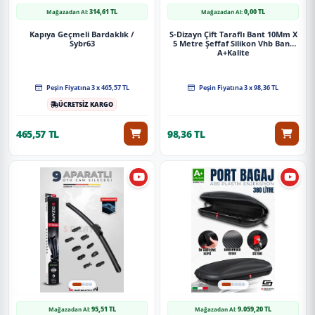
314,61 TL
0,00 TL
Mağazadan Al:
Mağazadan Al:
Kapıya Geçmeli Bardaklık /
S-Dizayn Çift Taraflı Bant 10Mm X
Sybr63
5 Metre Şeffaf Silikon Vhb Bant
A+Kalite
Peşin Fiyatına 3 x 465,57 TL
Peşin Fiyatına 3 x 98,36 TL
ÜCRETSİZ KARGO
465,57 TL
98,36 TL
95,51 TL
9.059,20 TL
Mağazadan Al:
Mağazadan Al: