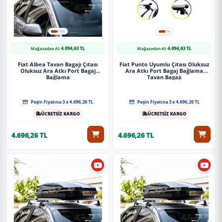
4.094,63 TL
4.094,63 TL
Mağazadan Al:
Mağazadan Al:
Fiat Albea Tavan Bagajı Çıtası
Fiat Punto Uyumlu Çıtası Oluksuz
Oluksuz Ara Atkı Port Bagaj
Ara Atkı Port Bagaj Bağlama
Bağlama
Tavan Bagajı
Peşin Fiyatına 3 x 4.696,26 TL
Peşin Fiyatına 3 x 4.696,26 TL
ÜCRETSİZ KARGO
ÜCRETSİZ KARGO
4.696,26 TL
4.696,26 TL