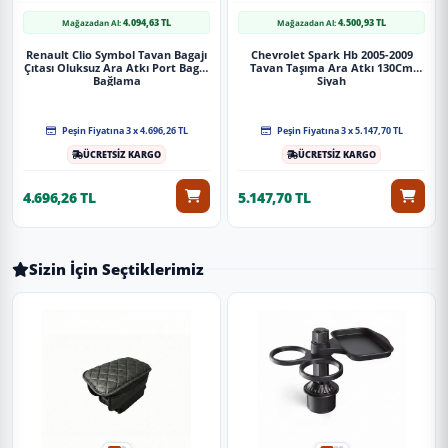
4.094,63 TL
4.500,93 TL
Mağazadan Al:
Mağazadan Al:
Renault Clio Symbol Tavan Bagajı
Chevrolet Spark Hb 2005-2009
Çıtası Oluksuz Ara Atkı Port Bagaj
Tavan Taşıma Ara Atkı 130Cm
Bağlama
Siyah
Peşin Fiyatına 3 x 4.696,26 TL
Peşin Fiyatına 3 x 5.147,70 TL
ÜCRETSİZ KARGO
ÜCRETSİZ KARGO
4.696,26 TL
5.147,70 TL
Sizin İçin Seçtiklerimiz