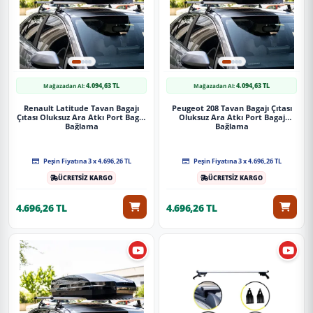
4.094,63 TL
4.094,63 TL
Mağazadan Al:
Mağazadan Al:
Renault Latitude Tavan Bagajı
Peugeot 208 Tavan Bagajı Çıtası
Çıtası Oluksuz Ara Atkı Port Bagaj
Oluksuz Ara Atkı Port Bagaj
Bağlama
Bağlama
Peşin Fiyatına 3 x 4.696,26 TL
Peşin Fiyatına 3 x 4.696,26 TL
ÜCRETSİZ KARGO
ÜCRETSİZ KARGO
4.696,26 TL
4.696,26 TL