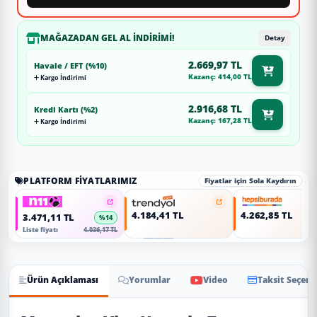
MAĞAZADAN GEL AL İNDIRIMI!
Detay
2.669,97 TL
Havale / EFT (%10)
Kazanç: 414,00 TL
Kargo İndirimi
2.916,68 TL
Kredi Kartı (%2)
Kazanç: 167,28 TL
Kargo İndirimi
PLATFORM FIYATLARIMIZ
Fiyatlar için Sola Kaydırın
4.184,41 TL
4.262,85 TL
3.471,11 TL
%14
Liste fiyatı
4.036,17 TL
Ürün Açıklaması
Yorumlar
Video
Taksit Seçene
Ürün Açıklaması