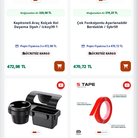
320,08 TL
319,25 TL
Mağazadan Al:
Mağazadan Al:
Kapitoneli Araç Kolçak Kol
Çok Fonksiyonlu Ayarlanabilir
Dayama Siyah / Ickoy39-1
Bardaklık / Sybr59
Peşin Fiyatına 3 x 472,98 TL
Peşin Fiyatına 3 x 470,72 TL
ÜCRETSİZ KARGO
ÜCRETSİZ KARGO
472,98 TL
470,72 TL