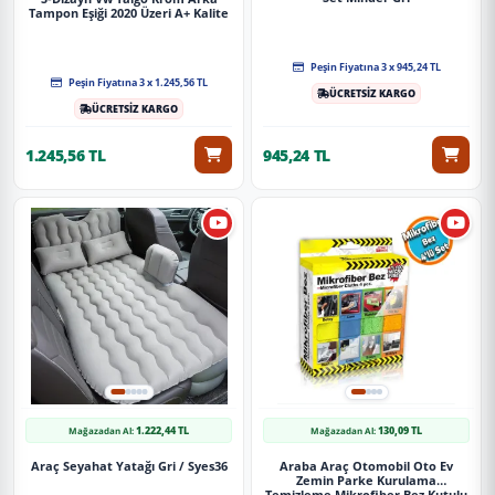
Tampon Eşiği 2020 Üzeri A+ Kalite
Peşin Fiyatına 3 x 945,24 TL
Peşin Fiyatına 3 x 1.245,56 TL
ÜCRETSİZ KARGO
ÜCRETSİZ KARGO
1.245,56 TL
945,24 TL
1.222,44 TL
130,09 TL
Mağazadan Al:
Mağazadan Al:
Araç Seyahat Yatağı Gri / Syes36
Araba Araç Otomobil Oto Ev
Zemin Parke Kurulama
Temizleme Mikrofiber Bez Kutulu