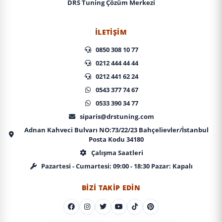
DRS Tuning Çözüm Merkezi
İLETIŞIM
0850 308 10 77
0212 444 44 44
0212 441 62 24
0543 377 74 67
0533 390 34 77
siparis@drstuning.com
Adnan Kahveci Bulvarı NO:73/22/23 Bahçelievler/İstanbul
Posta Kodu 34180
Çalışma Saatleri
Pazartesi - Cumartesi: 09:00 - 18:30 Pazar: Kapalı
BIZI TAKIP EDIN