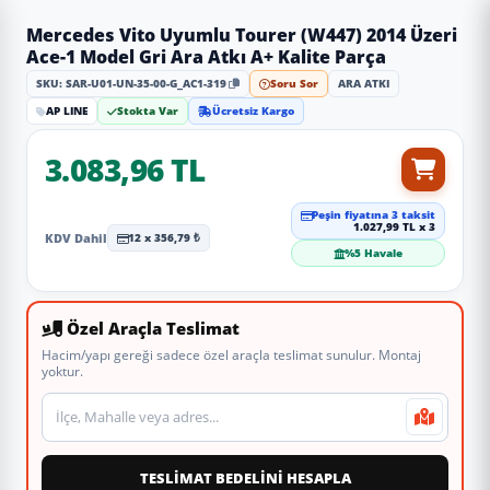
Mercedes Vito Uyumlu Tourer (W447) 2014 Üzeri
Ace-1 Model Gri Ara Atkı A+ Kalite Parça
SKU: SAR-U01-UN-35-00-G_AC1-319
Soru Sor
ARA ATKI
AP LINE
Stokta Var
Ücretsiz Kargo
3.083,96 TL
Peşin fiyatına 3 taksit
1.027,99 TL x 3
KDV Dahil
12 x 356,79 ₺
%5 Havale
Özel Araçla Teslimat
Hacim/yapı gereği sadece özel araçla teslimat sunulur. Montaj
yoktur.
Teslimat veya montaj adresi
TESLİMAT BEDELİNİ HESAPLA