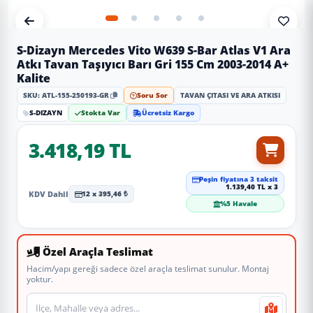
S-Dizayn Mercedes Vito W639 S-Bar Atlas V1 Ara
Atkı Tavan Taşıyıcı Barı Gri 155 Cm 2003-2014 A+
Kalite
SKU: ATL-155-250193-GR
Soru Sor
TAVAN ÇITASI VE ARA ATKISI
S-DIZAYN
Stokta Var
Ücretsiz Kargo
3.418,19 TL
Peşin fiyatına 3 taksit
1.139,40 TL x 3
KDV Dahil
12 x 395,46 ₺
%5 Havale
Özel Araçla Teslimat
Hacim/yapı gereği sadece özel araçla teslimat sunulur. Montaj
yoktur.
Teslimat veya montaj adresi