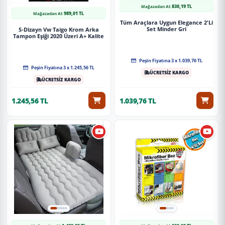
830,19 TL
Mağazadan Al:
989,01 TL
Mağazadan Al:
Tüm Araçlara Uygun Elegance 2'Li
Set Minder Gri
S-Dizayn Vw Taigo Krom Arka
Tampon Eşiği 2020 Üzeri A+ Kalite
Peşin Fiyatına 3 x 1.039,76 TL
Peşin Fiyatına 3 x 1.245,56 TL
ÜCRETSİZ KARGO
ÜCRETSİZ KARGO
1.245,56 TL
1.039,76 TL