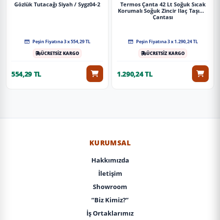
Gözlük Tutacağı Siyah / Sygz04-2
Termos Çanta 42 Lt Soğuk Sıcak
Korumalı Soğuk Zincir Ilaç Taşıma
Çantası
Peşin Fiyatına 3 x 554,29 TL
Peşin Fiyatına 3 x 1.290,24 TL
ÜCRETSİZ KARGO
ÜCRETSİZ KARGO
554,29 TL
1.290,24 TL
KURUMSAL
Hakkımızda
İletişim
Showroom
“Biz Kimiz?”
İş Ortaklarımız