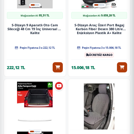
95,51 TL
9.059,20 TL
Mağazadan Al:
Mağazadan Al:
S-Dizayn 9 Aparatlı Oto Cam
S-Dizayn Araç Üzeri Port Bagaj
Sileceği 48 Cm 19 İnç Universal A+
Karbon Fiber Desen 380 Litre
Kalite
Enjeksiyon Plastik A+ Kalite
Peşin Fiyatına 3 x 222,12 TL
Peşin Fiyatına 3 x 15.006,18 TL
ÜCRETSİZ KARGO
222,12 TL
15.006,18 TL