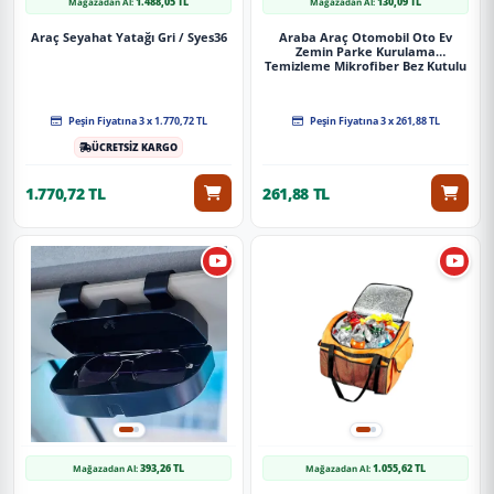
1.488,05 TL
130,09 TL
Mağazadan Al:
Mağazadan Al:
Araç Seyahat Yatağı Gri / Syes36
Araba Araç Otomobil Oto Ev
Zemin Parke Kurulama
Temizleme Mikrofiber Bez Kutulu
4'Lü Set
Peşin Fiyatına 3 x 1.770,72 TL
Peşin Fiyatına 3 x 261,88 TL
ÜCRETSİZ KARGO
1.770,72 TL
261,88 TL
393,26 TL
1.055,62 TL
Mağazadan Al:
Mağazadan Al: