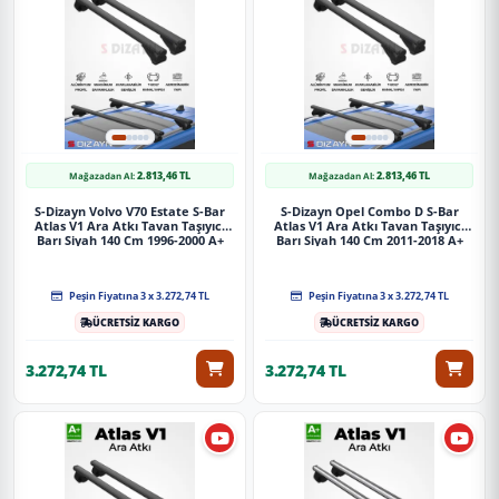
memnuniyeti garantisiyle.
Paket İçeriği
S-Dizayn Mercedes Vito W639 S-Bar Atlas V1 Ara Atkı Tavan
Taşıyıcı Barı Gri 155 Cm 2003-2014 A+ Kalite
2.813,46 TL
2.813,46 TL
Mağazadan Al:
Mağazadan Al:
Güvenli Teslimat
S-Dizayn Volvo V70 Estate S-Bar
S-Dizayn Opel Combo D S-Bar
Siparişleriniz darbe emici özel ambalajlarla, kargoda zarar
Atlas V1 Ara Atkı Tavan Taşıyıcı
Atlas V1 Ara Atkı Tavan Taşıyıcı
Barı Siyah 140 Cm 1996-2000 A+
Barı Siyah 140 Cm 2011-2018 A+
görmeyecek şekilde paketlenerek tarafınıza ulaştırılır. %100
Kalite
Kalite
Müşteri memnuniyeti garantisiyle.
Peşin Fiyatına 3 x 3.272,74 TL
Peşin Fiyatına 3 x 3.272,74 TL
ÜCRETSİZ KARGO
ÜCRETSİZ KARGO
3.272,74 TL
3.272,74 TL