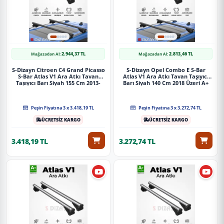
2.944,37 TL
2.813,46 TL
Mağazadan Al:
Mağazadan Al:
S-Dizayn Citroen C4 Grand Picasso
S-Dizayn Opel Combo E S-Bar
S-Bar Atlas V1 Ara Atkı Tavan
Atlas V1 Ara Atkı Tavan Taşıyıcı
Taşıyıcı Barı Siyah 155 Cm 2013-
Barı Siyah 140 Cm 2018 Üzeri A+
2022 A+ Kalite
Kalite
Peşin Fiyatına 3 x 3.418,19 TL
Peşin Fiyatına 3 x 3.272,74 TL
ÜCRETSİZ KARGO
ÜCRETSİZ KARGO
3.418,19 TL
3.272,74 TL