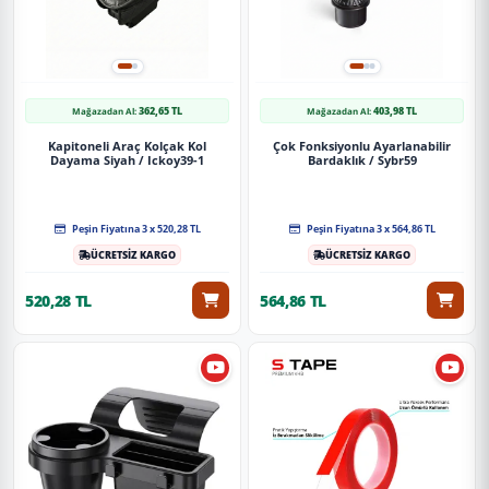
362,65 TL
403,98 TL
Mağazadan Al:
Mağazadan Al:
Kapitoneli Araç Kolçak Kol
Çok Fonksiyonlu Ayarlanabilir
Dayama Siyah / Ickoy39-1
Bardaklık / Sybr59
Peşin Fiyatına 3 x 520,28 TL
Peşin Fiyatına 3 x 564,86 TL
ÜCRETSİZ KARGO
ÜCRETSİZ KARGO
520,28 TL
564,86 TL