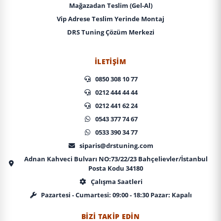
Mağazadan Teslim (Gel-Al)
Vip Adrese Teslim Yerinde Montaj
DRS Tuning Çözüm Merkezi
İLETIŞIM
0850 308 10 77
0212 444 44 44
0212 441 62 24
0543 377 74 67
0533 390 34 77
siparis@drstuning.com
Adnan Kahveci Bulvarı NO:73/22/23 Bahçelievler/İstanbul
Posta Kodu 34180
Çalışma Saatleri
Pazartesi - Cumartesi: 09:00 - 18:30 Pazar: Kapalı
BIZI TAKIP EDIN