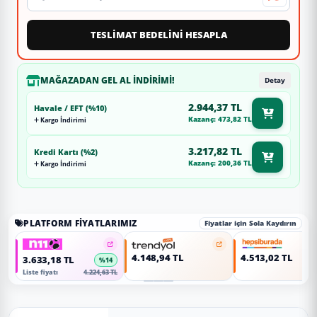
TESLİMAT BEDELİNİ HESAPLA
MAĞAZADAN GEL AL İNDIRIMI!
Detay
2.944,37 TL
Havale / EFT (%10)
Kazanç: 473,82 TL
Kargo İndirimi
3.217,82 TL
Kredi Kartı (%2)
Kazanç: 200,36 TL
Kargo İndirimi
PLATFORM FIYATLARIMIZ
Fiyatlar için Sola Kaydırın
4.148,94 TL
4.513,02 TL
3.633,18 TL
%14
Liste fiyatı
4.224,63 TL