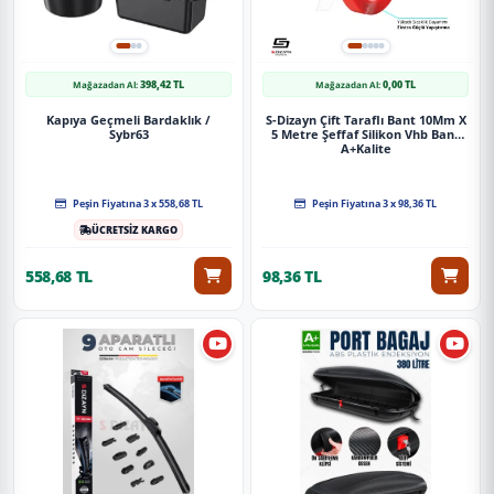
398,42 TL
0,00 TL
Mağazadan Al:
Mağazadan Al:
Kapıya Geçmeli Bardaklık /
S-Dizayn Çift Taraflı Bant 10Mm X
Sybr63
5 Metre Şeffaf Silikon Vhb Bant
A+Kalite
Peşin Fiyatına 3 x 558,68 TL
Peşin Fiyatına 3 x 98,36 TL
ÜCRETSİZ KARGO
558,68 TL
98,36 TL