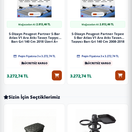
2.813,46 TL
2.813,46 TL
Mağazadan Al:
Mağazadan Al:
S-Dizayn Peugeot Partner S-Bar
S-Dizayn Peugeot Partner Tepee
Atlas V1 Ara Atkı Tavan Taşıyıcı
S-Bar Atlas V1 Ara Atkı Tavan
Barı Gri 140 Cm 2018 Üzeri A+
Taşıyıcı Barı Gri 140 Cm 2008-2018
Kalite
A+ Kalite
Peşin Fiyatına 3 x 3.272,74 TL
Peşin Fiyatına 3 x 3.272,74 TL
ÜCRETSİZ KARGO
ÜCRETSİZ KARGO
3.272,74 TL
3.272,74 TL
Sizin İçin Seçtiklerimiz