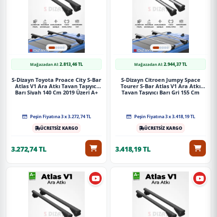
2.813,46 TL
2.944,37 TL
Mağazadan Al:
Mağazadan Al:
S-Dizayn Toyota Proace City S-Bar
S-Dizayn Citroen Jumpy Space
Atlas V1 Ara Atkı Tavan Taşıyıcı
Tourer S-Bar Atlas V1 Ara Atkı
Barı Siyah 140 Cm 2019 Üzeri A+
Tavan Taşıyıcı Barı Gri 155 Cm
Kalite
2016 Üzeri A+ Kalite
Peşin Fiyatına 3 x 3.272,74 TL
Peşin Fiyatına 3 x 3.418,19 TL
ÜCRETSİZ KARGO
ÜCRETSİZ KARGO
3.272,74 TL
3.418,19 TL