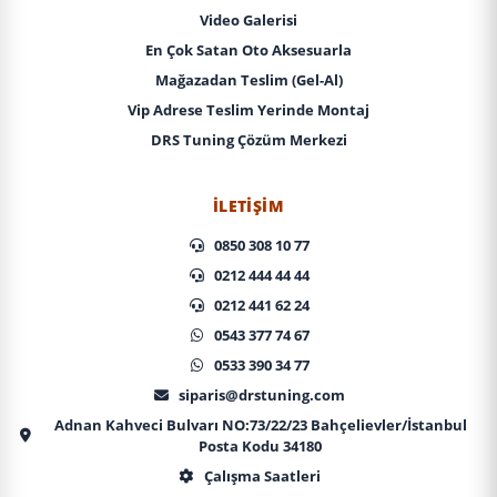
Video Galerisi
En Çok Satan Oto Aksesuarla
Mağazadan Teslim (Gel-Al)
Vip Adrese Teslim Yerinde Montaj
DRS Tuning Çözüm Merkezi
İLETIŞIM
0850 308 10 77
0212 444 44 44
0212 441 62 24
0543 377 74 67
0533 390 34 77
siparis@drstuning.com
Adnan Kahveci Bulvarı NO:73/22/23 Bahçelievler/İstanbul
Posta Kodu 34180
Çalışma Saatleri