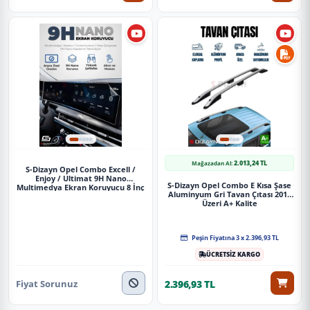
2.013,24 TL
Mağazadan Al:
S-Dizayn Opel Combo Excell /
Enjoy / Ultimat 9H Nano
S-Dizayn Opel Combo E Kısa Şase
Multimedya Ekran Koruyucu 8 İnç
Aluminyum Gri Tavan Çıtası 2019
Mat 2019-2023 A+ Kalite
Üzeri A+ Kalite
Peşin Fiyatına 3 x 2.396,93 TL
ÜCRETSİZ KARGO
Fiyat Sorunuz
2.396,93 TL