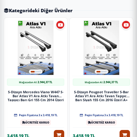
Kategorideki Diğer Ürünler
2.944,37 TL
2.944,37 TL
Mağazadan Al:
Mağazadan Al:
S-Dizayn Mercedes Viano W447 S-
S-Dizayn Peugeot Traveller S-Bar
Bar Atlas V1 Ara Atkı Tavan
Atlas V1 Ara Atkı Tavan Taşıyıcı
Taşıyıcı Barı Gri 155 Cm 2014 Üzeri
Barı Siyah 155 Cm 2016 Üzeri A+
A+ Kalite
Kalite
Peşin Fiyatına 3 x 3.418,19 TL
Peşin Fiyatına 3 x 3.418,19 TL
ÜCRETSİZ KARGO
ÜCRETSİZ KARGO
3.418,19 TL
3.418,19 TL