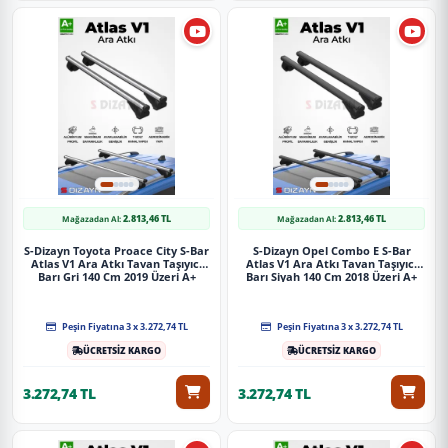
2.813,46 TL
2.813,46 TL
Mağazadan Al:
Mağazadan Al:
S-Dizayn Toyota Proace City S-Bar
S-Dizayn Opel Combo E S-Bar
Atlas V1 Ara Atkı Tavan Taşıyıcı
Atlas V1 Ara Atkı Tavan Taşıyıcı
Barı Gri 140 Cm 2019 Üzeri A+
Barı Siyah 140 Cm 2018 Üzeri A+
Kalite
Kalite
Peşin Fiyatına 3 x 3.272,74 TL
Peşin Fiyatına 3 x 3.272,74 TL
ÜCRETSİZ KARGO
ÜCRETSİZ KARGO
3.272,74 TL
3.272,74 TL