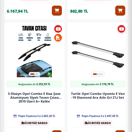
6.167,94 TL
862,80 TL
2.252,93 TL
3.176,70 TL
Mağazadan Al:
Mağazadan Al:
S-Dizayn Opel Combo E Kısa Şase
Turtle Opel Combo Uyumlu E Van
Aluminyum Siyah Tavan Çıtası
-19 Diamond Ara Atkı Gri 2'Li Set
2019 Üzeri A+ Kalite
Peşin Fiyatına 3 x 2.663,26 TL
Peşin Fiyatına 3 x 3.647,00 TL
ÜCRETSİZ KARGO
ÜCRETSİZ KARGO