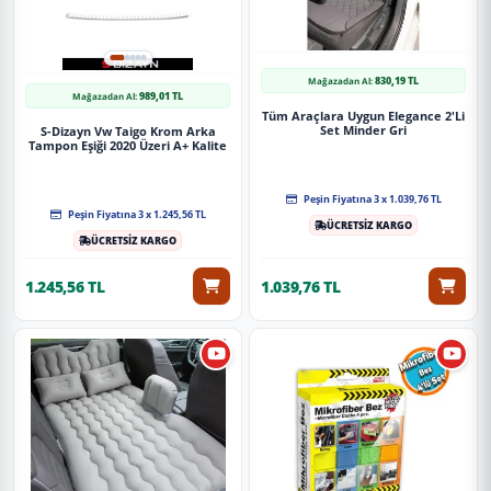
830,19 TL
Mağazadan Al:
989,01 TL
Mağazadan Al:
Tüm Araçlara Uygun Elegance 2'Li
Set Minder Gri
S-Dizayn Vw Taigo Krom Arka
Tampon Eşiği 2020 Üzeri A+ Kalite
Peşin Fiyatına 3 x 1.039,76 TL
Peşin Fiyatına 3 x 1.245,56 TL
ÜCRETSİZ KARGO
ÜCRETSİZ KARGO
1.245,56 TL
1.039,76 TL