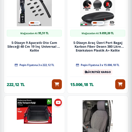
95,51 TL
9.059,20 TL
Mağazadan Al:
Mağazadan Al:
S-Dizayn 9 Aparatlı Oto Cam
S-Dizayn Araç Üzeri Port Bagaj
Sileceği 48 Cm 19 İnç Universal A+
Karbon Fiber Desen 380 Litre
Kalite
Enjeksiyon Plastik A+ Kalite
Peşin Fiyatına 3 x 222,12 TL
Peşin Fiyatına 3 x 15.006,18 TL
ÜCRETSİZ KARGO
222,12 TL
15.006,18 TL