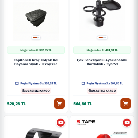
362,65 TL
403,98 TL
Mağazadan Al:
Mağazadan Al:
Kapitoneli Araç Kolçak Kol
Çok Fonksiyonlu Ayarlanabilir
Dayama Siyah / Ickoy39-1
Bardaklık / Sybr59
Peşin Fiyatına 3 x 520,28 TL
Peşin Fiyatına 3 x 564,86 TL
ÜCRETSİZ KARGO
ÜCRETSİZ KARGO
520,28 TL
564,86 TL