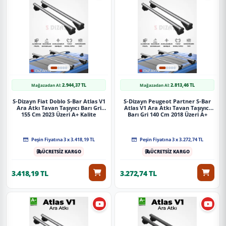
2.944,37 TL
2.813,46 TL
Mağazadan Al:
Mağazadan Al:
S-Dizayn Fiat Doblo S-Bar Atlas V1
S-Dizayn Peugeot Partner S-Bar
Ara Atkı Tavan Taşıyıcı Barı Gri
Atlas V1 Ara Atkı Tavan Taşıyıcı
155 Cm 2023 Üzeri A+ Kalite
Barı Gri 140 Cm 2018 Üzeri A+
Kalite
Peşin Fiyatına 3 x 3.418,19 TL
Peşin Fiyatına 3 x 3.272,74 TL
ÜCRETSİZ KARGO
ÜCRETSİZ KARGO
3.418,19 TL
3.272,74 TL