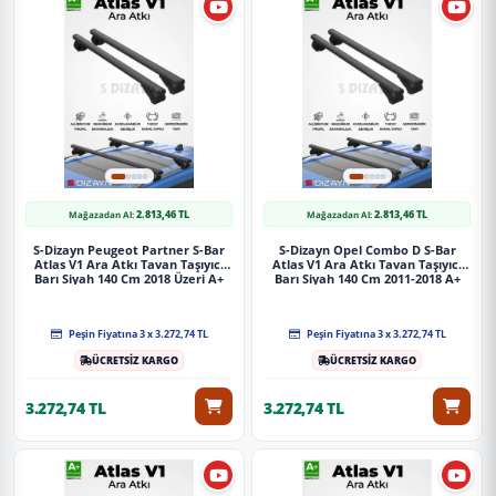
2.813,46 TL
2.813,46 TL
Mağazadan Al:
Mağazadan Al:
S-Dizayn Peugeot Partner S-Bar
S-Dizayn Opel Combo D S-Bar
Atlas V1 Ara Atkı Tavan Taşıyıcı
Atlas V1 Ara Atkı Tavan Taşıyıcı
Barı Siyah 140 Cm 2018 Üzeri A+
Barı Siyah 140 Cm 2011-2018 A+
Kalite
Kalite
Peşin Fiyatına 3 x 3.272,74 TL
Peşin Fiyatına 3 x 3.272,74 TL
ÜCRETSİZ KARGO
ÜCRETSİZ KARGO
3.272,74 TL
3.272,74 TL