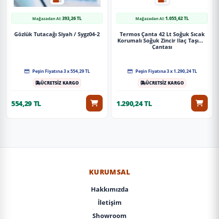
393,26 TL
1.055,62 TL
Mağazadan Al:
Mağazadan Al:
Gözlük Tutacağı Siyah / Sygz04-2
Termos Çanta 42 Lt Soğuk Sıcak
Korumalı Soğuk Zincir Ilaç Taşıma
Çantası
Peşin Fiyatına 3 x 554,29 TL
Peşin Fiyatına 3 x 1.290,24 TL
ÜCRETSİZ KARGO
ÜCRETSİZ KARGO
554,29 TL
1.290,24 TL
KURUMSAL
Hakkımızda
İletişim
Showroom