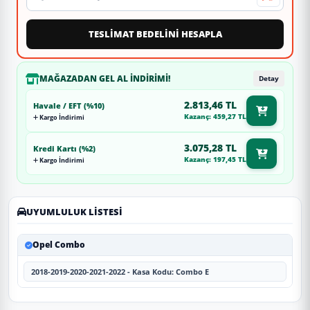
TESLİMAT BEDELİNİ HESAPLA
MAĞAZADAN GEL AL İNDIRIMI!
Detay
2.813,46 TL
Havale / EFT (%10)
Kazanç: 459,27 TL
Kargo İndirimi
3.075,28 TL
Kredi Kartı (%2)
Kazanç: 197,45 TL
Kargo İndirimi
UYUMLULUK LISTESI
Opel Combo
2018-2019-2020-2021-2022 - Kasa Kodu: Combo E