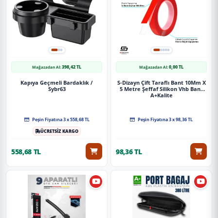
398,42 TL
0,00 TL
Mağazadan Al:
Mağazadan Al:
Kapıya Geçmeli Bardaklık /
S-Dizayn Çift Taraflı Bant 10Mm X
Sybr63
5 Metre Şeffaf Silikon Vhb Bant
A+Kalite
Peşin Fiyatına 3 x 558,68 TL
Peşin Fiyatına 3 x 98,36 TL
ÜCRETSİZ KARGO
558,68 TL
98,36 TL