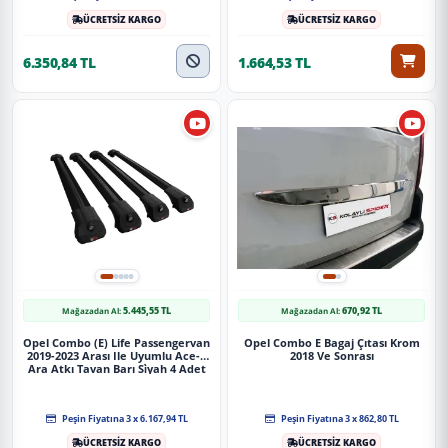
özel ambalajlarla, kargoda zarar görmeyecek şekilde
paketlenerek tarafınıza ulaştırılır. %100 Müşteri
ÜCRETSİZ KARGO
ÜCRETSİZ KARGO
memnuniyeti garantisiyle.
6.350,84 TL
1.664,53 TL
Paket İçeriği
S-Dizayn Opel Combo E S-Bar Atlas V1 Ara Atkı Tavan Taşıyıcı Barı
Gri 140 Cm 2018 Üzeri A+ Kalite
Güvenli Teslimat
Siparişleriniz darbe emici özel ambalajlarla, kargoda zarar
görmeyecek şekilde paketlenerek tarafınıza ulaştırılır. %100
Müşteri memnuniyeti garantisiyle.
5.445,55 TL
670,92 TL
Mağazadan Al:
Mağazadan Al:
Opel Combo (E) Life Passengervan
Opel Combo E Bagaj Çıtası Krom
2019-2023 Arası Ile Uyumlu Ace-1
2018 Ve Sonrası
Ara Atkı Tavan Barı Si̇yah 4 Adet
Bar
Peşin Fiyatına 3 x 6.167,94 TL
Peşin Fiyatına 3 x 862,80 TL
ÜCRETSİZ KARGO
ÜCRETSİZ KARGO