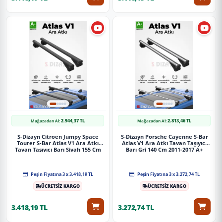
2.944,37 TL
2.813,46 TL
Mağazadan Al:
Mağazadan Al:
S-Dizayn Citroen Jumpy Space
S-Dizayn Porsche Cayenne S-Bar
Tourer S-Bar Atlas V1 Ara Atkı
Atlas V1 Ara Atkı Tavan Taşıyıcı
Tavan Taşıyıcı Barı Siyah 155 Cm
Barı Gri 140 Cm 2011-2017 A+
2016 Üzeri A+ Kalite
Kalite
Peşin Fiyatına 3 x 3.418,19 TL
Peşin Fiyatına 3 x 3.272,74 TL
ÜCRETSİZ KARGO
ÜCRETSİZ KARGO
3.418,19 TL
3.272,74 TL