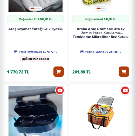
1.488,05 TL
130,09 TL
Mağazadan Al:
Mağazadan Al:
Araç Seyahat Yatağı Gri / Syes36
Araba Araç Otomobil Oto Ev
Zemin Parke Kurulama
Temizleme Mikrofiber Bez Kutulu
4'Lü Set
Peşin Fiyatına 3 x 1.770,72 TL
Peşin Fiyatına 3 x 261,88 TL
ÜCRETSİZ KARGO
1.770,72 TL
261,88 TL