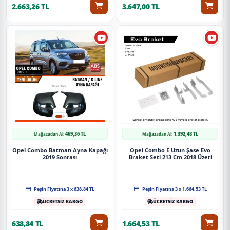
2.663,26 TL
3.647,00 TL
469,36 TL
1.392,48 TL
Mağazadan Al:
Mağazadan Al:
Opel Combo Batman Ayna Kapağı
Opel Combo E Uzun Şase Evo
2019 Sonrası
Braket Seti 213 Cm 2018 Üzeri
Peşin Fiyatına 3 x 638,84 TL
Peşin Fiyatına 3 x 1.664,53 TL
ÜCRETSİZ KARGO
ÜCRETSİZ KARGO
638,84 TL
1.664,53 TL