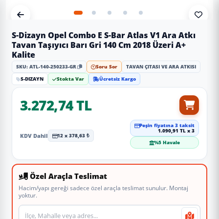
S-Dizayn Opel Combo E S-Bar Atlas V1 Ara Atkı
Tavan Taşıyıcı Barı Gri 140 Cm 2018 Üzeri A+
Kalite
SKU: ATL-140-250233-GR
Soru Sor
TAVAN ÇITASI VE ARA ATKISI
S-DIZAYN
Stokta Var
Ücretsiz Kargo
3.272,74 TL
Peşin fiyatına 3 taksit
1.090,91 TL x 3
KDV Dahil
12 x 378,63 ₺
%5 Havale
Özel Araçla Teslimat
Hacim/yapı gereği sadece özel araçla teslimat sunulur. Montaj
yoktur.
Teslimat veya montaj adresi