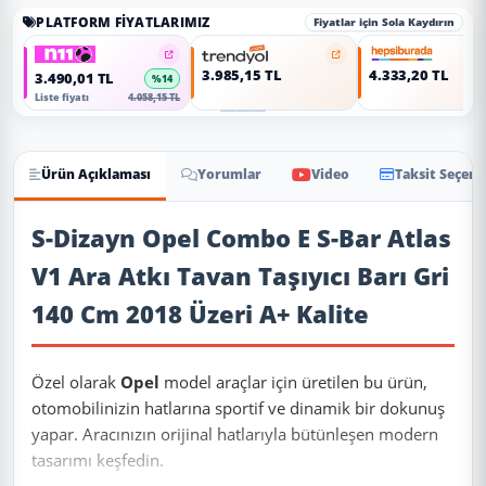
PLATFORM FIYATLARIMIZ
Fiyatlar için Sola Kaydırın
3.985,15 TL
4.333,20 TL
3.490,01 TL
%14
Liste fiyatı
4.058,15 TL
Ürün Açıklaması
Yorumlar
Video
Taksit Seçene
Ürün Açıklaması
S-Dizayn Opel Combo E S-Bar Atlas
V1 Ara Atkı Tavan Taşıyıcı Barı Gri
140 Cm 2018 Üzeri A+ Kalite
Özel olarak
Opel
model araçlar için üretilen bu ürün,
otomobilinizin hatlarına sportif ve dinamik bir dokunuş
yapar. Aracınızın orijinal hatlarıyla bütünleşen modern
tasarımı keşfedin.