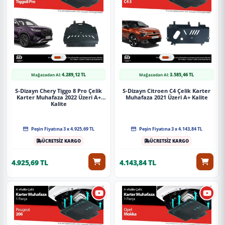
4.289,12 TL
3.585,46 TL
Mağazadan Al:
Mağazadan Al:
S-Dizayn Chery Tiggo 8 Pro Çelik
S-Dizayn Citroen C4 Çelik Karter
Karter Muhafaza 2022 Üzeri A+
Muhafaza 2021 Üzeri A+ Kalite
Kalite
Peşin Fiyatına 3 x 4.925,69 TL
Peşin Fiyatına 3 x 4.143,84 TL
ÜCRETSİZ KARGO
ÜCRETSİZ KARGO
4.925,69 TL
4.143,84 TL