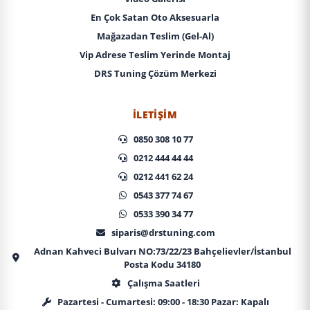
En Çok Satan Oto Aksesuarla
Mağazadan Teslim (Gel-Al)
Vip Adrese Teslim Yerinde Montaj
DRS Tuning Çözüm Merkezi
İLETIŞIM
0850 308 10 77
0212 444 44 44
0212 441 62 24
0543 377 74 67
0533 390 34 77
siparis@drstuning.com
Adnan Kahveci Bulvarı NO:73/22/23 Bahçelievler/İstanbul
Posta Kodu 34180
Çalışma Saatleri
Pazartesi - Cumartesi: 09:00 - 18:30 Pazar: Kapalı