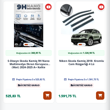
368,85 TL
1.326,98 TL
Mağazadan Al:
Mağazadan Al:
S-Dizayn Skoda Kamiq 9H Nano
Niken Skoda Kamiq 2018- Kromlu
Multimedya Ekran Koruyucu
Cam Rüzgarlığı 4 Lü
(Mat) 2024-2025 A+ Kalite
Peşin Fiyatına 3 x 525,83 TL
Peşin Fiyatına 3 x 1.591,75 TL
ÜCRETSİZ KARGO
ÜCRETSİZ KARGO
525,83 TL
1.591,75 TL