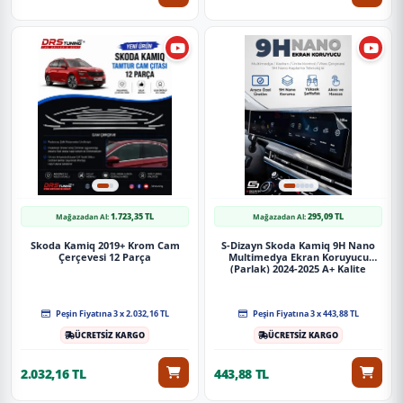
1.723,35 TL
295,09 TL
Mağazadan Al:
Mağazadan Al:
Skoda Kamiq 2019+ Krom Cam
S-Dizayn Skoda Kamiq 9H Nano
Çerçevesi 12 Parça
Multimedya Ekran Koruyucu
(Parlak) 2024-2025 A+ Kalite
Peşin Fiyatına 3 x 2.032,16 TL
Peşin Fiyatına 3 x 443,88 TL
ÜCRETSİZ KARGO
ÜCRETSİZ KARGO
2.032,16 TL
443,88 TL