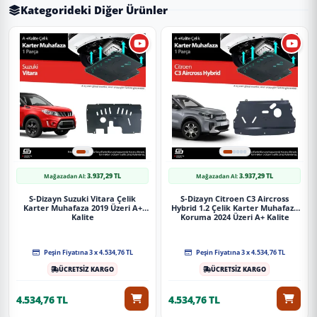
Kategorideki Diğer Ürünler
3.937,29 TL
3.937,29 TL
Mağazadan Al:
Mağazadan Al:
S-Dizayn Suzuki Vitara Çelik
S-Dizayn Citroen C3 Aircross
Karter Muhafaza 2019 Üzeri A+
Hybrid 1.2 Çelik Karter Muhafaza
Kalite
Koruma 2024 Üzeri A+ Kalite
Peşin Fiyatına 3 x 4.534,76 TL
Peşin Fiyatına 3 x 4.534,76 TL
ÜCRETSİZ KARGO
ÜCRETSİZ KARGO
4.534,76 TL
4.534,76 TL