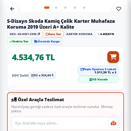
S-Dizayn Skoda Kamiq Çelik Karter Muhafaza
Koruma 2019 Üzeri A+ Kalite
SKU: SK-KM1-CKM
Soru Sor
KARTER KORUMA
S-DIZAYN
Stokta Var
Ücretsiz Kargo
4.534,76 TL
Peşin fiyatına 3 taksit
1.511,59 TL x 3
KDV Dahil
12 x 524,64 ₺
%5 Havale
Özel Araçla Teslimat
Hacim/yapı gereği sadece özel araçla teslimat sunulur. Montaj
yoktur.
Teslimat veya montaj adresi