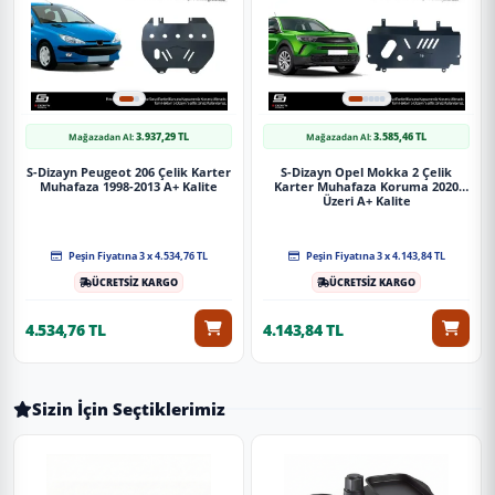
3.937,29 TL
3.585,46 TL
Mağazadan Al:
Mağazadan Al:
S-Dizayn Peugeot 206 Çelik Karter
S-Dizayn Opel Mokka 2 Çelik
Muhafaza 1998-2013 A+ Kalite
Karter Muhafaza Koruma 2020
Üzeri A+ Kalite
Peşin Fiyatına 3 x 4.534,76 TL
Peşin Fiyatına 3 x 4.143,84 TL
ÜCRETSİZ KARGO
ÜCRETSİZ KARGO
4.534,76 TL
4.143,84 TL
Sizin İçin Seçtiklerimiz