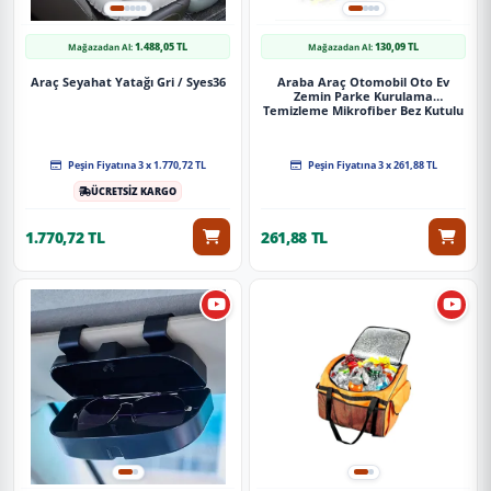
1.488,05 TL
130,09 TL
Mağazadan Al:
Mağazadan Al:
Araç Seyahat Yatağı Gri / Syes36
Araba Araç Otomobil Oto Ev
Zemin Parke Kurulama
Temizleme Mikrofiber Bez Kutulu
4'Lü Set
Peşin Fiyatına 3 x 1.770,72 TL
Peşin Fiyatına 3 x 261,88 TL
ÜCRETSİZ KARGO
1.770,72 TL
261,88 TL