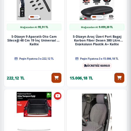
95,51 TL
9.059,20 TL
Mağazadan Al:
Mağazadan Al:
S-Dizayn 9 Aparatlı Oto Cam
S-Dizayn Araç Üzeri Port Bagaj
Sileceği 48 Cm 19 İnç Universal A+
Karbon Fiber Desen 380 Litre
Kalite
Enjeksiyon Plastik A+ Kalite
Peşin Fiyatına 3 x 222,12 TL
Peşin Fiyatına 3 x 15.006,18 TL
ÜCRETSİZ KARGO
222,12 TL
15.006,18 TL