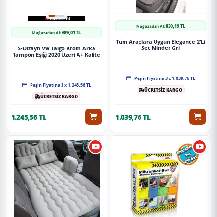
830,19 TL
Mağazadan Al:
989,01 TL
Mağazadan Al:
Tüm Araçlara Uygun Elegance 2'Li
Set Minder Gri
S-Dizayn Vw Taigo Krom Arka
Tampon Eşiği 2020 Üzeri A+ Kalite
Peşin Fiyatına 3 x 1.039,76 TL
Peşin Fiyatına 3 x 1.245,56 TL
ÜCRETSİZ KARGO
ÜCRETSİZ KARGO
1.245,56 TL
1.039,76 TL