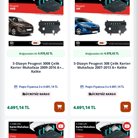
4.078,02 TL
4.078,02 TL
Mağazadan Al:
Mağazadan Al:
S-Dizayn Peugeot 3008 Çelik
S-Dizayn Peugeot 308 Çelik Karter
Karter Muhafaza 2009-2016 A+
Muhafaza 2007-2013 A+ Kalite
Kalite
Peşin Fiyatına 3 x 4.691,14 TL
Peşin Fiyatına 3 x 4.691,14 TL
ÜCRETSİZ KARGO
ÜCRETSİZ KARGO
4.691,14 TL
4.691,14 TL