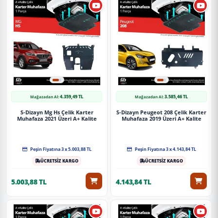
4.359,49 TL
3.585,46 TL
Mağazadan Al:
Mağazadan Al:
S-Dizayn Mg Hs Çelik Karter
S-Dizayn Peugeot 208 Çelik Karter
Muhafaza 2021 Üzeri A+ Kalite
Muhafaza 2019 Üzeri A+ Kalite
Peşin Fiyatına 3 x 5.003,88 TL
Peşin Fiyatına 3 x 4.143,84 TL
ÜCRETSİZ KARGO
ÜCRETSİZ KARGO
5.003,88 TL
4.143,84 TL