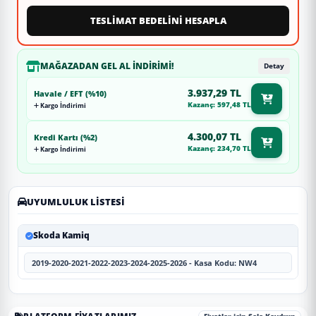
TESLİMAT BEDELİNİ HESAPLA
MAĞAZADAN GEL AL İNDIRIMI!
Detay
3.937,29 TL
Havale / EFT (%10)
Kazanç: 597,48 TL
Kargo İndirimi
4.300,07 TL
Kredi Kartı (%2)
Kazanç: 234,70 TL
Kargo İndirimi
UYUMLULUK LISTESI
Skoda Kamiq
2019-2020-2021-2022-2023-2024-2025-2026 - Kasa Kodu: NW4