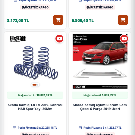
Peşin Fiyatına 3 x 3.172,08 TL
Peşin Fiyatına 3 x 6.500,40 TL
Güvenli Teslimat
ÜCRETSİZ KARGO
ÜCRETSİZ KARGO
Siparişleriniz darbe emici özel ambalajlarla, kargoda zarar
3.172,08 TL
6.500,40 TL
görmeyecek şekilde paketlenerek tarafınıza ulaştırılır. %100
Müşteri memnuniyeti garantisiyle.
18.082,63 TL
1.003,89 TL
Mağazadan Al:
Mağazadan Al:
Skoda Kamiq 1.0 Tsi 2019- Sonrası
Skoda Kamiq Uyumlu Krom Cam
H&R Spor Yay -30Mm
Çıtası 6 Parça 2019 Üzeri
Peşin Fiyatına 3 x 20.238,48 TL
Peşin Fiyatına 3 x 1.232,77 TL
ÜCRETSİZ KARGO
ÜCRETSİZ KARGO