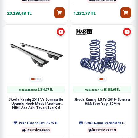
20.238,48 TL
1.232,77 TL
3.510,57 TL
18.082,63 TL
Mağazadan Al:
Mağazadan Al:
Skoda Kamiq 2019 Ve Sonrası Ile
Skoda Kamiq 1.5 Tsi 2019- Sonrası
Uyumlu Hook Model Anahtar
H&R Spor Yay -30Mm
Kilitli Ara Atkı Tavan Barı Gri̇
Peşin Fiyatına 3 x 4.017,97 TL
Peşin Fiyatına 3 x 20.238,48 TL
ÜCRETSİZ KARGO
ÜCRETSİZ KARGO