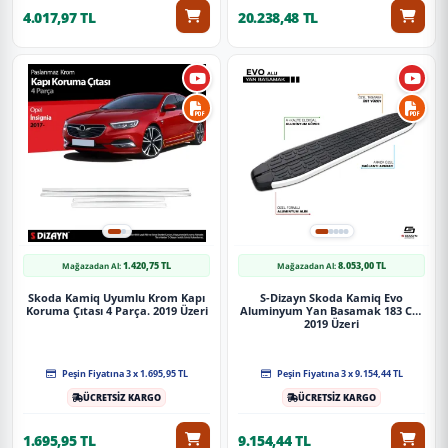
4.017,97 TL
20.238,48 TL
1.420,75 TL
8.053,00 TL
Mağazadan Al:
Mağazadan Al:
Skoda Kamiq Uyumlu Krom Kapı
S-Dizayn Skoda Kamiq Evo
Koruma Çıtası 4 Parça. 2019 Üzeri
Aluminyum Yan Basamak 183 Cm
2019 Üzeri
Peşin Fiyatına 3 x 1.695,95 TL
Peşin Fiyatına 3 x 9.154,44 TL
ÜCRETSİZ KARGO
ÜCRETSİZ KARGO
1.695,95 TL
9.154,44 TL