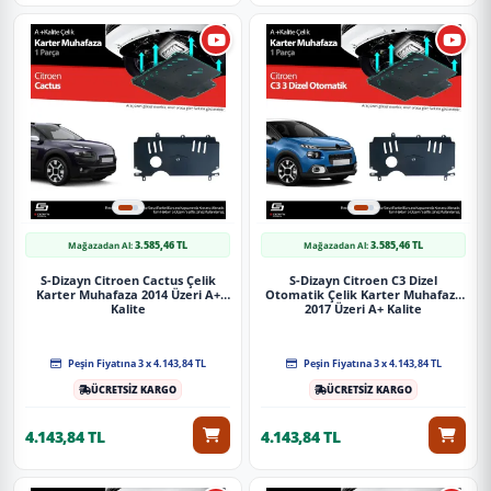
3.585,46 TL
3.585,46 TL
Mağazadan Al:
Mağazadan Al:
S-Dizayn Citroen Cactus Çelik
S-Dizayn Citroen C3 Dizel
Karter Muhafaza 2014 Üzeri A+
Otomatik Çelik Karter Muhafaza
Kalite
2017 Üzeri A+ Kalite
Peşin Fiyatına 3 x 4.143,84 TL
Peşin Fiyatına 3 x 4.143,84 TL
ÜCRETSİZ KARGO
ÜCRETSİZ KARGO
4.143,84 TL
4.143,84 TL