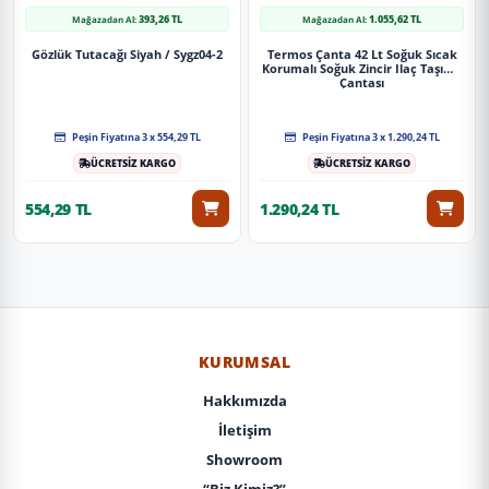
393,26 TL
1.055,62 TL
Mağazadan Al:
Mağazadan Al:
Gözlük Tutacağı Siyah / Sygz04-2
Termos Çanta 42 Lt Soğuk Sıcak
Korumalı Soğuk Zincir Ilaç Taşıma
Çantası
Peşin Fiyatına 3 x 554,29 TL
Peşin Fiyatına 3 x 1.290,24 TL
ÜCRETSİZ KARGO
ÜCRETSİZ KARGO
554,29 TL
1.290,24 TL
KURUMSAL
Hakkımızda
İletişim
Showroom
“Biz Kimiz?”