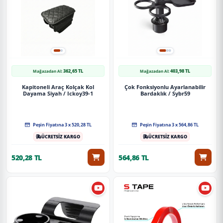
362,65 TL
403,98 TL
Mağazadan Al:
Mağazadan Al:
Kapitoneli Araç Kolçak Kol
Çok Fonksiyonlu Ayarlanabilir
Dayama Siyah / Ickoy39-1
Bardaklık / Sybr59
Peşin Fiyatına 3 x 520,28 TL
Peşin Fiyatına 3 x 564,86 TL
ÜCRETSİZ KARGO
ÜCRETSİZ KARGO
520,28 TL
564,86 TL