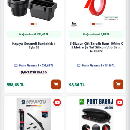
398,42 TL
0,00 TL
Mağazadan Al:
Mağazadan Al:
Kapıya Geçmeli Bardaklık /
S-Dizayn Çift Taraflı Bant 10Mm X
Sybr63
5 Metre Şeffaf Silikon Vhb Bant
A+Kalite
Peşin Fiyatına 3 x 558,68 TL
Peşin Fiyatına 3 x 98,36 TL
ÜCRETSİZ KARGO
558,68 TL
98,36 TL