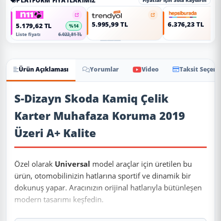
PLATFORM FIYATLARIMIZ
Fiyatlar için Sola Kaydırın
5.995,99 TL
6.376,23 TL
5.179,62 TL
%14
Liste fiyatı
6.022,81 TL
Ürün Açıklaması
Yorumlar
Video
Taksit Seçene
Ürün Açıklaması
S-Dizayn Skoda Kamiq Çelik
Karter Muhafaza Koruma 2019
Üzeri A+ Kalite
Özel olarak
Universal
model araçlar için üretilen bu
ürün, otomobilinizin hatlarına sportif ve dinamik bir
dokunuş yapar. Aracınızın orijinal hatlarıyla bütünleşen
modern tasarımı keşfedin.