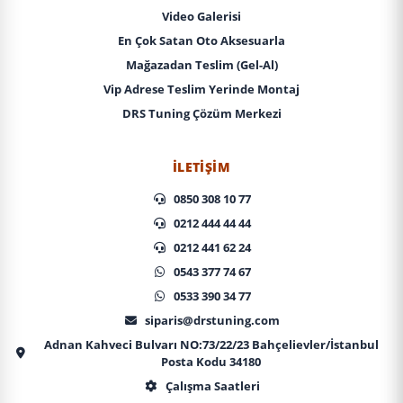
Video Galerisi
En Çok Satan Oto Aksesuarla
Mağazadan Teslim (Gel-Al)
Vip Adrese Teslim Yerinde Montaj
DRS Tuning Çözüm Merkezi
İLETIŞIM
0850 308 10 77
0212 444 44 44
0212 441 62 24
0543 377 74 67
0533 390 34 77
siparis@drstuning.com
Adnan Kahveci Bulvarı NO:73/22/23 Bahçelievler/İstanbul
Posta Kodu 34180
Çalışma Saatleri