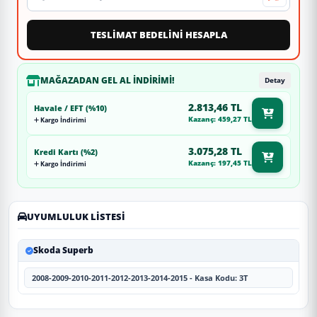
TESLİMAT BEDELİNİ HESAPLA
MAĞAZADAN GEL AL İNDIRIMI!
Detay
2.813,46 TL
Havale / EFT (%10)
Kazanç: 459,27 TL
Kargo İndirimi
3.075,28 TL
Kredi Kartı (%2)
Kazanç: 197,45 TL
Kargo İndirimi
UYUMLULUK LISTESI
Skoda Superb
2008-2009-2010-2011-2012-2013-2014-2015 - Kasa Kodu: 3T