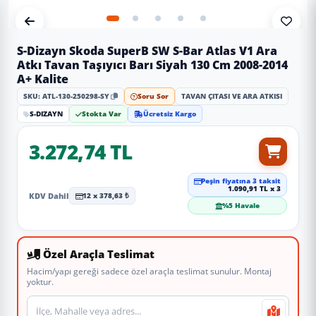
S-Dizayn Skoda SuperB SW S-Bar Atlas V1 Ara
Atkı Tavan Taşıyıcı Barı Siyah 130 Cm 2008-2014
A+ Kalite
SKU: ATL-130-250298-SY
Soru Sor
TAVAN ÇITASI VE ARA ATKISI
S-DIZAYN
Stokta Var
Ücretsiz Kargo
3.272,74 TL
Peşin fiyatına 3 taksit
1.090,91 TL x 3
KDV Dahil
12 x 378,63 ₺
%5 Havale
Özel Araçla Teslimat
Hacim/yapı gereği sadece özel araçla teslimat sunulur. Montaj
yoktur.
Teslimat veya montaj adresi