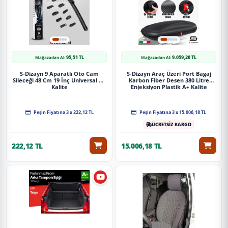
95,51 TL
9.059,20 TL
Mağazadan Al:
Mağazadan Al:
S-Dizayn 9 Aparatlı Oto Cam
S-Dizayn Araç Üzeri Port Bagaj
Sileceği 48 Cm 19 İnç Universal A+
Karbon Fiber Desen 380 Litre
Kalite
Enjeksiyon Plastik A+ Kalite
Peşin Fiyatına 3 x 222,12 TL
Peşin Fiyatına 3 x 15.006,18 TL
ÜCRETSİZ KARGO
222,12 TL
15.006,18 TL