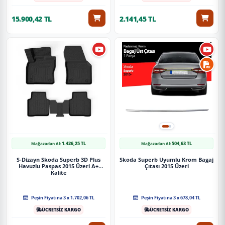
15.900,42 TL
2.141,45 TL
1.426,25 TL
504,63 TL
Mağazadan Al:
Mağazadan Al:
S-Dizayn Skoda Superb 3D Plus
Skoda Superb Uyumlu Krom Bagaj
Havuzlu Paspas 2015 Üzeri A+
Çıtası 2015 Üzeri
Kalite
Peşin Fiyatına 3 x 1.702,06 TL
Peşin Fiyatına 3 x 678,04 TL
ÜCRETSİZ KARGO
ÜCRETSİZ KARGO