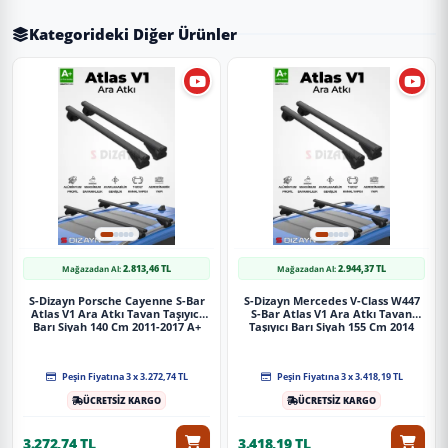
Kategorideki Diğer Ürünler
2.813,46 TL
2.944,37 TL
Mağazadan Al:
Mağazadan Al:
S-Dizayn Porsche Cayenne S-Bar
S-Dizayn Mercedes V-Class W447
Atlas V1 Ara Atkı Tavan Taşıyıcı
S-Bar Atlas V1 Ara Atkı Tavan
Barı Siyah 140 Cm 2011-2017 A+
Taşıyıcı Barı Siyah 155 Cm 2014
Kalite
Üzeri A+ Kalite
Peşin Fiyatına 3 x 3.272,74 TL
Peşin Fiyatına 3 x 3.418,19 TL
ÜCRETSİZ KARGO
ÜCRETSİZ KARGO
3.272,74 TL
3.418,19 TL