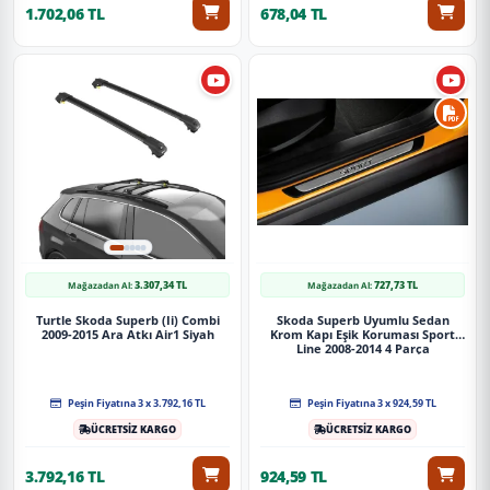
1.702,06 TL
678,04 TL
3.307,34 TL
727,73 TL
Mağazadan Al:
Mağazadan Al:
Turtle Skoda Superb (Ii) Combi
Skoda Superb Uyumlu Sedan
2009-2015 Ara Atkı Air1 Siyah
Krom Kapı Eşik Koruması Sport
Line 2008-2014 4 Parça
Peşin Fiyatına 3 x 3.792,16 TL
Peşin Fiyatına 3 x 924,59 TL
ÜCRETSİZ KARGO
ÜCRETSİZ KARGO
3.792,16 TL
924,59 TL