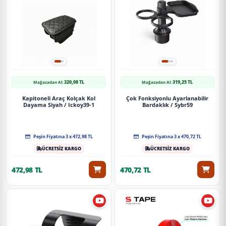
320,08 TL
319,25 TL
Mağazadan Al:
Mağazadan Al:
Kapitoneli Araç Kolçak Kol
Çok Fonksiyonlu Ayarlanabilir
Dayama Siyah / Ickoy39-1
Bardaklık / Sybr59
Peşin Fiyatına 3 x 472,98 TL
Peşin Fiyatına 3 x 470,72 TL
ÜCRETSİZ KARGO
ÜCRETSİZ KARGO
472,98 TL
470,72 TL