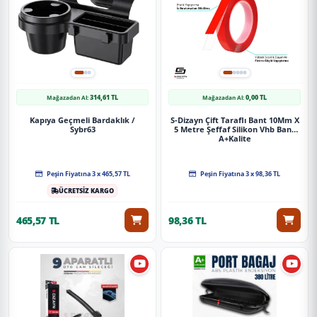
314,61 TL
0,00 TL
Mağazadan Al:
Mağazadan Al:
Kapıya Geçmeli Bardaklık /
S-Dizayn Çift Taraflı Bant 10Mm X
Sybr63
5 Metre Şeffaf Silikon Vhb Bant
A+Kalite
Peşin Fiyatına 3 x 465,57 TL
Peşin Fiyatına 3 x 98,36 TL
ÜCRETSİZ KARGO
465,57 TL
98,36 TL