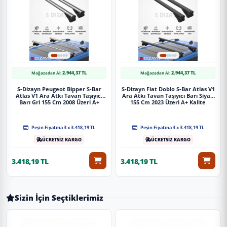
2.944,37 TL
2.944,37 TL
Mağazadan Al:
Mağazadan Al:
S-Dizayn Peugeot Bipper S-Bar
S-Dizayn Fiat Doblo S-Bar Atlas V1
Atlas V1 Ara Atkı Tavan Taşıyıcı
Ara Atkı Tavan Taşıyıcı Barı Siyah
Barı Gri 155 Cm 2008 Üzeri A+
155 Cm 2023 Üzeri A+ Kalite
Kalite
Peşin Fiyatına 3 x 3.418,19 TL
Peşin Fiyatına 3 x 3.418,19 TL
ÜCRETSİZ KARGO
ÜCRETSİZ KARGO
3.418,19 TL
3.418,19 TL
Sizin İçin Seçtiklerimiz