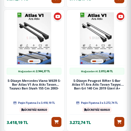
2.944,37 TL
2.813,46 TL
Mağazadan Al:
Mağazadan Al:
S-Dizayn Mercedes Viano W639 S-
S-Dizayn Peugeot Rifter S-Bar
Bar Atlas V1 Ara Atkı Tavan
Atlas V1 Ara Atkı Tavan Taşıyıcı
Taşıyıcı Barı Siyah 155 Cm 2003-
Barı Gri 140 Cm 2019 Üzeri A+
2014 A+ Kalite
Kalite
Peşin Fiyatına 3 x 3.418,19 TL
Peşin Fiyatına 3 x 3.272,74 TL
ÜCRETSİZ KARGO
ÜCRETSİZ KARGO
3.418,19 TL
3.272,74 TL