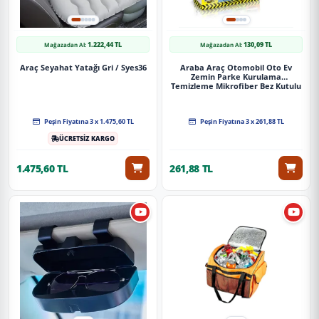
1.222,44 TL
130,09 TL
Mağazadan Al:
Mağazadan Al:
Araç Seyahat Yatağı Gri / Syes36
Araba Araç Otomobil Oto Ev
Zemin Parke Kurulama
Temizleme Mikrofiber Bez Kutulu
4'Lü Set
Peşin Fiyatına 3 x 1.475,60 TL
Peşin Fiyatına 3 x 261,88 TL
ÜCRETSİZ KARGO
1.475,60 TL
261,88 TL