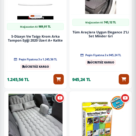
745,12 TL
Mağazadan Al:
989,01 TL
Mağazadan Al:
Tüm Araçlara Uygun Elegance 2'Li
Set Minder Gri
S-Dizayn Vw Taigo Krom Arka
Tampon Eşiği 2020 Üzeri A+ Kalite
Peşin Fiyatına 3 x 945,24 TL
Peşin Fiyatına 3 x 1.245,56 TL
ÜCRETSİZ KARGO
ÜCRETSİZ KARGO
1.245,56 TL
945,24 TL