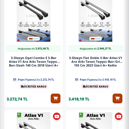
2.813,46 TL
2.944,37 TL
Mağazadan Al:
Mağazadan Al:
S-Dizayn Opel Combo E S-Bar
S-Dizayn Fiat Doblo S-Bar Atlas V1
Atlas V1 Ara Atkı Tavan Taşıyıcı
Ara Atkı Tavan Taşıyıcı Barı Gri
Barı Siyah 140 Cm 2018 Üzeri A+
155 Cm 2023 Üzeri A+ Kalite
Kalite
Peşin Fiyatına 3 x 3.272,74 TL
Peşin Fiyatına 3 x 3.418,19 TL
ÜCRETSİZ KARGO
ÜCRETSİZ KARGO
3.272,74 TL
3.418,19 TL