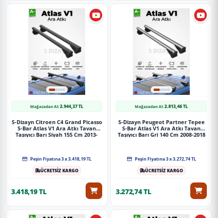
2.944,37 TL
2.813,46 TL
Mağazadan Al:
Mağazadan Al:
S-Dizayn Citroen C4 Grand Picasso
S-Dizayn Peugeot Partner Tepee
S-Bar Atlas V1 Ara Atkı Tavan
S-Bar Atlas V1 Ara Atkı Tavan
Taşıyıcı Barı Siyah 155 Cm 2013-
Taşıyıcı Barı Gri 140 Cm 2008-2018
2022 A+ Kalite
A+ Kalite
Peşin Fiyatına 3 x 3.418,19 TL
Peşin Fiyatına 3 x 3.272,74 TL
ÜCRETSİZ KARGO
ÜCRETSİZ KARGO
3.418,19 TL
3.272,74 TL