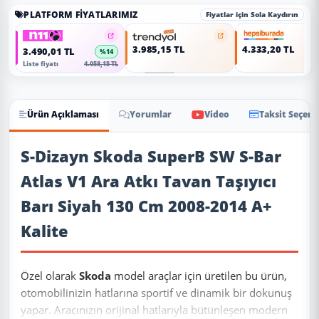
PLATFORM FIYATLARIMIZ
Fiyatlar için Sola Kaydırın
3.985,15 TL
4.333,20 TL
3.490,01 TL
%14
Liste fiyatı
4.058,15 TL
Ürün Açıklaması
Yorumlar
Video
Taksit Seçene
Ürün Açıklaması
S-Dizayn Skoda SuperB SW S-Bar
Atlas V1 Ara Atkı Tavan Taşıyıcı
Barı Siyah 130 Cm 2008-2014 A+
Kalite
Özel olarak
Skoda
model araçlar için üretilen bu ürün,
otomobilinizin hatlarına sportif ve dinamik bir dokunuş
yapar. Aracınızın orijinal hatlarıyla bütünleşen modern