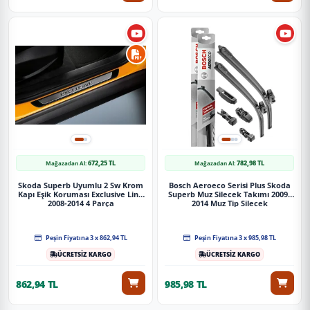
672,25 TL
782,98 TL
Mağazadan Al:
Mağazadan Al:
Skoda Superb Uyumlu 2 Sw Krom
Bosch Aeroeco Serisi Plus Skoda
Kapı Eşik Koruması Exclusive Line
Superb Muz Silecek Takımı 2009-
2008-2014 4 Parça
2014 Muz Tip Silecek
Peşin Fiyatına 3 x 862,94 TL
Peşin Fiyatına 3 x 985,98 TL
ÜCRETSİZ KARGO
ÜCRETSİZ KARGO
862,94 TL
985,98 TL