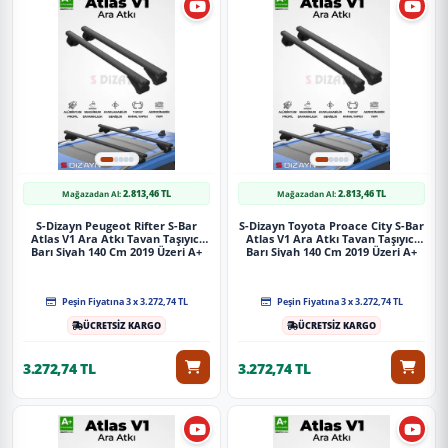
2.813,46 TL
2.813,46 TL
Mağazadan Al:
Mağazadan Al:
S-Dizayn Peugeot Rifter S-Bar
S-Dizayn Toyota Proace City S-Bar
Atlas V1 Ara Atkı Tavan Taşıyıcı
Atlas V1 Ara Atkı Tavan Taşıyıcı
Barı Siyah 140 Cm 2019 Üzeri A+
Barı Siyah 140 Cm 2019 Üzeri A+
Kalite
Kalite
Peşin Fiyatına 3 x 3.272,74 TL
Peşin Fiyatına 3 x 3.272,74 TL
ÜCRETSİZ KARGO
ÜCRETSİZ KARGO
3.272,74 TL
3.272,74 TL