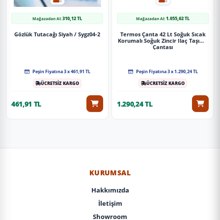
310,12 TL
1.055,62 TL
Mağazadan Al:
Mağazadan Al:
Gözlük Tutacağı Siyah / Sygz04-2
Termos Çanta 42 Lt Soğuk Sıcak
Korumalı Soğuk Zincir Ilaç Taşıma
Çantası
Peşin Fiyatına 3 x 461,91 TL
Peşin Fiyatına 3 x 1.290,24 TL
ÜCRETSİZ KARGO
ÜCRETSİZ KARGO
461,91 TL
1.290,24 TL
KURUMSAL
Hakkımızda
İletişim
Showroom