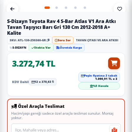
S-Dizayn Toyota Rav 4 S-Bar Atlas V1 Ara Atkı
Tavan Taşıyıcı Barı Gri 130 Cm 2012-2018 A+
Kalite
SKU: ATL-130-250360-GR
Soru Sor
TAVAN ÇITASI VE ARA ATKISI
S-DIZAYN
Stokta Var
Ücretsiz Kargo
3.272,74 TL
Peşin fiyatına 3 taksit
1.090,91 TL x 3
KDV Dahil
12 x 378,63 ₺
%5 Havale
Özel Araçla Teslimat
Hacim/yapı gereği sadece özel araçla teslimat sunulur. Montaj
yoktur.
Teslimat veya montaj adresi