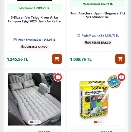
830,19 TL
Mağazadan Al:
989,01 TL
Mağazadan Al:
Tüm Araçlara Uygun Elegance 2'Li
Set Minder Gri
S-Dizayn Vw Taigo Krom Arka
Tampon Eşiği 2020 Üzeri A+ Kalite
Peşin Fiyatına 3 x 1.039,76 TL
Peşin Fiyatına 3 x 1.245,56 TL
ÜCRETSİZ KARGO
ÜCRETSİZ KARGO
1.245,56 TL
1.039,76 TL