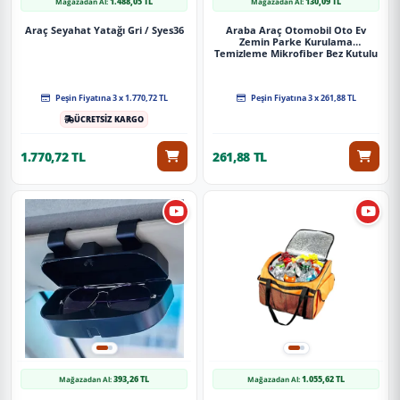
1.488,05 TL
130,09 TL
Mağazadan Al:
Mağazadan Al:
Araç Seyahat Yatağı Gri / Syes36
Araba Araç Otomobil Oto Ev
Zemin Parke Kurulama
Temizleme Mikrofiber Bez Kutulu
4'Lü Set
Peşin Fiyatına 3 x 1.770,72 TL
Peşin Fiyatına 3 x 261,88 TL
ÜCRETSİZ KARGO
1.770,72 TL
261,88 TL
393,26 TL
1.055,62 TL
Mağazadan Al:
Mağazadan Al: