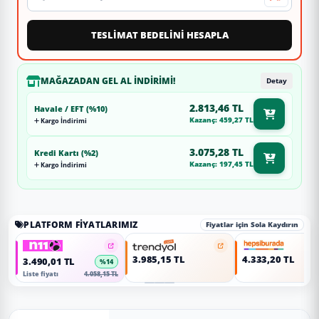
TESLİMAT BEDELİNİ HESAPLA
MAĞAZADAN GEL AL İNDIRIMI!
Detay
2.813,46 TL
Havale / EFT (%10)
Kazanç: 459,27 TL
Kargo İndirimi
3.075,28 TL
Kredi Kartı (%2)
Kazanç: 197,45 TL
Kargo İndirimi
PLATFORM FIYATLARIMIZ
Fiyatlar için Sola Kaydırın
3.985,15 TL
4.333,20 TL
3.490,01 TL
%14
Liste fiyatı
4.058,15 TL