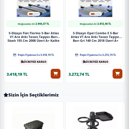
2.944,37 TL
2.813,46 TL
Mağazadan Al:
Mağazadan Al:
S-Dizayn Fiat Fiorino S-Bar Atlas
S-Dizayn Opel Combo E S-Bar
V1 Ara Atkı Tavan Taşıyıcı Barı
Atlas V1 Ara Atkı Tavan Taşıyıcı
Siyah 155 Cm 2008 Üzeri A+ Kalite
Barı Gri 140 Cm 2018 Üzeri A+
Kalite
Peşin Fiyatına 3 x 3.418,19 TL
Peşin Fiyatına 3 x 3.272,74 TL
ÜCRETSİZ KARGO
ÜCRETSİZ KARGO
3.418,19 TL
3.272,74 TL
Sizin İçin Seçtiklerimiz