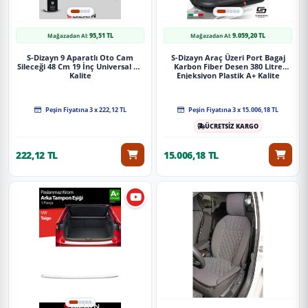
95,51 TL
9.059,20 TL
Mağazadan Al:
Mağazadan Al:
S-Dizayn 9 Aparatlı Oto Cam
S-Dizayn Araç Üzeri Port Bagaj
Sileceği 48 Cm 19 İnç Universal A+
Karbon Fiber Desen 380 Litre
Kalite
Enjeksiyon Plastik A+ Kalite
Peşin Fiyatına 3 x 222,12 TL
Peşin Fiyatına 3 x 15.006,18 TL
ÜCRETSİZ KARGO
222,12 TL
15.006,18 TL