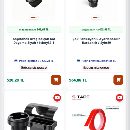
362,65 TL
403,98 TL
Mağazadan Al:
Mağazadan Al:
Kapitoneli Araç Kolçak Kol
Çok Fonksiyonlu Ayarlanabilir
Dayama Siyah / Ickoy39-1
Bardaklık / Sybr59
Peşin Fiyatına 3 x 520,28 TL
Peşin Fiyatına 3 x 564,86 TL
ÜCRETSİZ KARGO
ÜCRETSİZ KARGO
520,28 TL
564,86 TL