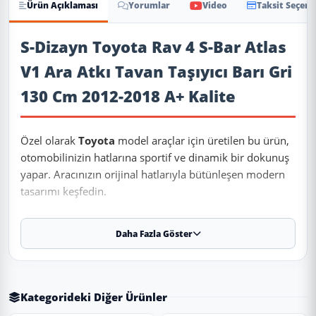
Ürün Açıklaması
Yorumlar
Video
Taksit Seçene
Ürün Açıklaması
S-Dizayn Toyota Rav 4 S-Bar Atlas
V1 Ara Atkı Tavan Taşıyıcı Barı Gri
130 Cm 2012-2018 A+ Kalite
Özel olarak
Toyota
model araçlar için üretilen bu ürün,
otomobilinizin hatlarına sportif ve dinamik bir dokunuş
yapar. Aracınızın orijinal hatlarıyla bütünleşen modern
tasarımı keşfedin.
Daha Fazla Göster
✨ Ürün Özellikleri ve Avantajları
✔
Uyumlu Yıllar:
2012 - 2013 - 2014 - 2015 - 2016 - 2017 -
2018 modelleriyle tam uyumludur.
Kategorideki Diğer Ürünler
⚠️
Aracınızın modeli 2012 (ve altı) veya 2018 (ve üstü) ise, kasa
koduna (Makyajlı Kasa) göre kontrol etmenizi rica ederiz.