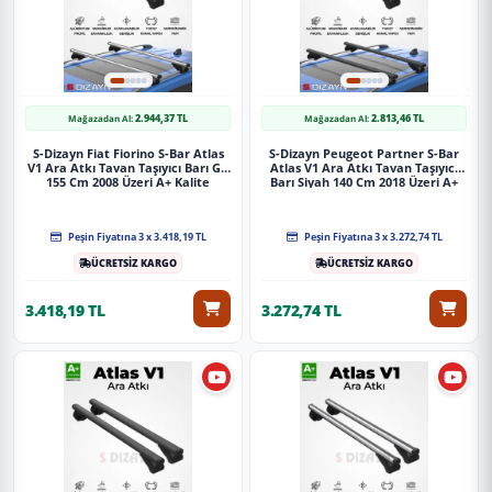
2.944,37 TL
2.813,46 TL
Mağazadan Al:
Mağazadan Al:
S-Dizayn Fiat Fiorino S-Bar Atlas
S-Dizayn Peugeot Partner S-Bar
V1 Ara Atkı Tavan Taşıyıcı Barı Gri
Atlas V1 Ara Atkı Tavan Taşıyıcı
155 Cm 2008 Üzeri A+ Kalite
Barı Siyah 140 Cm 2018 Üzeri A+
Kalite
Peşin Fiyatına 3 x 3.418,19 TL
Peşin Fiyatına 3 x 3.272,74 TL
ÜCRETSİZ KARGO
ÜCRETSİZ KARGO
3.418,19 TL
3.272,74 TL