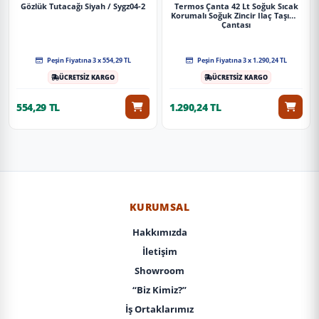
Gözlük Tutacağı Siyah / Sygz04-2
Termos Çanta 42 Lt Soğuk Sıcak
Korumalı Soğuk Zincir Ilaç Taşıma
Çantası
Peşin Fiyatına 3 x 554,29 TL
Peşin Fiyatına 3 x 1.290,24 TL
ÜCRETSİZ KARGO
ÜCRETSİZ KARGO
554,29 TL
1.290,24 TL
KURUMSAL
Hakkımızda
İletişim
Showroom
“Biz Kimiz?”
İş Ortaklarımız