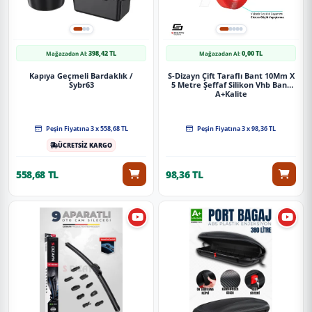
398,42 TL
0,00 TL
Mağazadan Al:
Mağazadan Al:
Kapıya Geçmeli Bardaklık /
S-Dizayn Çift Taraflı Bant 10Mm X
Sybr63
5 Metre Şeffaf Silikon Vhb Bant
A+Kalite
Peşin Fiyatına 3 x 558,68 TL
Peşin Fiyatına 3 x 98,36 TL
ÜCRETSİZ KARGO
558,68 TL
98,36 TL