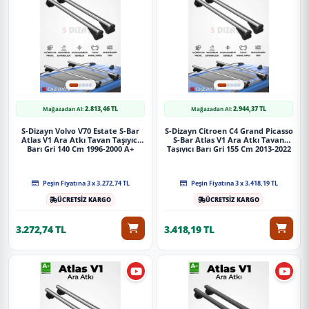
S-Dizayn Toyota Rav 4 S-Bar Atlas V1 Ara Atkı Tavan Taşıyıcı Barı
Gri 130 Cm 2012-2018 A+ Kalite
Güvenli Teslimat
Siparişleriniz darbe emici özel ambalajlarla, kargoda zarar
görmeyecek şekilde paketlenerek tarafınıza ulaştırılır. %100
Müşteri memnuniyeti garantisiyle.
2.813,46 TL
2.944,37 TL
Mağazadan Al:
Mağazadan Al:
S-Dizayn Volvo V70 Estate S-Bar
S-Dizayn Citroen C4 Grand Picasso
Atlas V1 Ara Atkı Tavan Taşıyıcı
S-Bar Atlas V1 Ara Atkı Tavan
Barı Gri 140 Cm 1996-2000 A+
Taşıyıcı Barı Gri 155 Cm 2013-2022
Kalite
A+ Kalite
Peşin Fiyatına 3 x 3.272,74 TL
Peşin Fiyatına 3 x 3.418,19 TL
ÜCRETSİZ KARGO
ÜCRETSİZ KARGO
3.272,74 TL
3.418,19 TL