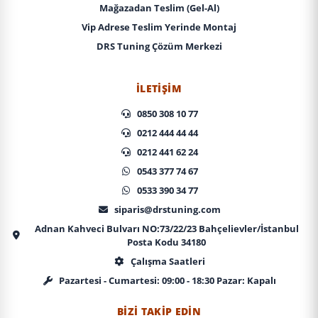
Mağazadan Teslim (Gel-Al)
Vip Adrese Teslim Yerinde Montaj
DRS Tuning Çözüm Merkezi
İLETIŞIM
0850 308 10 77
0212 444 44 44
0212 441 62 24
0543 377 74 67
0533 390 34 77
siparis@drstuning.com
Adnan Kahveci Bulvarı NO:73/22/23 Bahçelievler/İstanbul
Posta Kodu 34180
Çalışma Saatleri
Pazartesi - Cumartesi: 09:00 - 18:30 Pazar: Kapalı
BIZI TAKIP EDIN