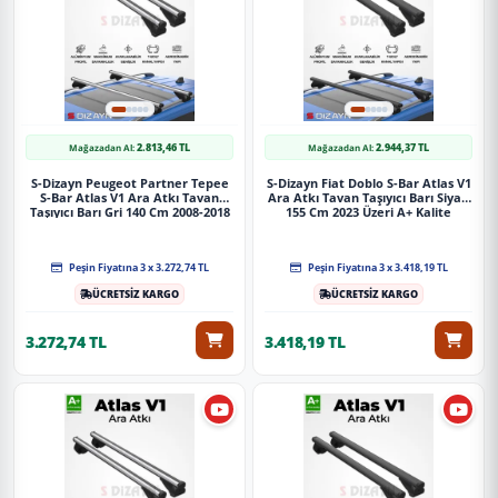
2.813,46 TL
2.944,37 TL
Mağazadan Al:
Mağazadan Al:
S-Dizayn Peugeot Partner Tepee
S-Dizayn Fiat Doblo S-Bar Atlas V1
S-Bar Atlas V1 Ara Atkı Tavan
Ara Atkı Tavan Taşıyıcı Barı Siyah
Taşıyıcı Barı Gri 140 Cm 2008-2018
155 Cm 2023 Üzeri A+ Kalite
A+ Kalite
Peşin Fiyatına 3 x 3.272,74 TL
Peşin Fiyatına 3 x 3.418,19 TL
ÜCRETSİZ KARGO
ÜCRETSİZ KARGO
3.272,74 TL
3.418,19 TL