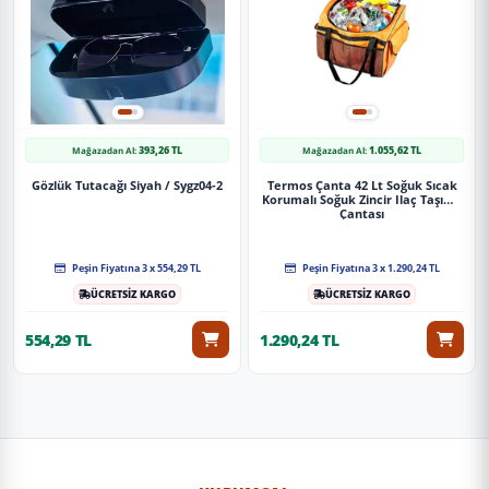
393,26 TL
1.055,62 TL
Mağazadan Al:
Mağazadan Al:
Gözlük Tutacağı Siyah / Sygz04-2
Termos Çanta 42 Lt Soğuk Sıcak
Korumalı Soğuk Zincir Ilaç Taşıma
Çantası
Peşin Fiyatına 3 x 554,29 TL
Peşin Fiyatına 3 x 1.290,24 TL
ÜCRETSİZ KARGO
ÜCRETSİZ KARGO
554,29 TL
1.290,24 TL