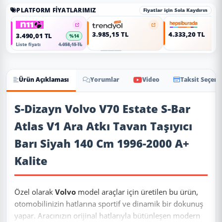
PLATFORM FIYATLARIMIZ
Fiyatlar için Sola Kaydırın
3.985,15 TL
4.333,20 TL
3.490,01 TL
%14
Liste fiyatı
4.058,15 TL
Ürün Açıklaması
Yorumlar
Video
Taksit Seçene
Ürün Açıklaması
S-Dizayn Volvo V70 Estate S-Bar
Atlas V1 Ara Atkı Tavan Taşıyıcı
Barı Siyah 140 Cm 1996-2000 A+
Kalite
Özel olarak
Volvo
model araçlar için üretilen bu ürün,
otomobilinizin hatlarına sportif ve dinamik bir dokunuş
yapar. Aracınızın orijinal hatlarıyla bütünleşen modern