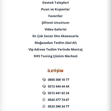
Destek Talepleri
Puan ve Kuponlar
Favoriler
Şifremi Unuttum
Video Galerisi
En Çok Satan Oto Aksesuarla
Mağazadan Teslim (Gel-Al)
Vip Adrese Teslim Yerinde Montaj
DRS Tuning Çözüm Merkezi
İLETIŞIM
0850 308 10 77
0212 444 44 44
0212 441 62 24
0543 377 74 67
0533 390 34 77