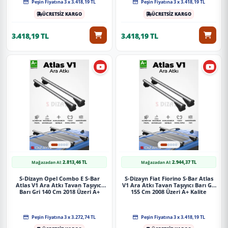
Peşin Fiyatına 3 x 3.418,19 TL
Peşin Fiyatına 3 x 3.418,19 TL
ÜCRETSİZ KARGO
ÜCRETSİZ KARGO
3.418,19 TL
3.418,19 TL
2.813,46 TL
2.944,37 TL
Mağazadan Al:
Mağazadan Al:
S-Dizayn Opel Combo E S-Bar
S-Dizayn Fiat Fiorino S-Bar Atlas
Atlas V1 Ara Atkı Tavan Taşıyıcı
V1 Ara Atkı Tavan Taşıyıcı Barı Gri
Barı Gri 140 Cm 2018 Üzeri A+
155 Cm 2008 Üzeri A+ Kalite
Kalite
Peşin Fiyatına 3 x 3.272,74 TL
Peşin Fiyatına 3 x 3.418,19 TL