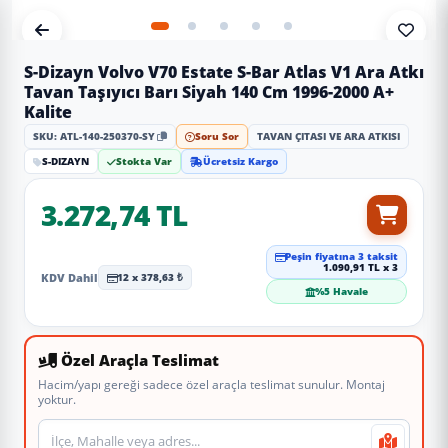
S-Dizayn Volvo V70 Estate S-Bar Atlas V1 Ara Atkı
Tavan Taşıyıcı Barı Siyah 140 Cm 1996-2000 A+
Kalite
SKU: ATL-140-250370-SY
Soru Sor
TAVAN ÇITASI VE ARA ATKISI
S-DIZAYN
Stokta Var
Ücretsiz Kargo
3.272,74 TL
Peşin fiyatına 3 taksit
1.090,91 TL x 3
KDV Dahil
12 x 378,63 ₺
%5 Havale
Özel Araçla Teslimat
Hacim/yapı gereği sadece özel araçla teslimat sunulur. Montaj
yoktur.
Teslimat veya montaj adresi