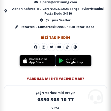
siparis@drstuning.com
Adnan Kahveci Bulvarı NO:73/22/23 Bahçelievler/İstanbul
Posta Kodu 34180
Çalışma Saatleri
Pazartesi - Cumartesi: 09:00 - 18:30 Pazar: Kapalı
BIZI TAKIP EDIN
Download on the
GET IT ON
App Store
Google Play
YARDIMA MI İHTIYACINIZ VAR?
Çağrı Merkezimizi Arayın
0850 308 10 77
VEYA