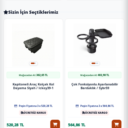
Sizin İçin Seçtiklerimiz
362,65 TL
403,98 TL
Mağazadan Al:
Mağazadan Al:
Kapitoneli Araç Kolçak Kol
Çok Fonksiyonlu Ayarlanabilir
Dayama Siyah / Ickoy39-1
Bardaklık / Sybr59
Peşin Fiyatına 3 x 520,28 TL
Peşin Fiyatına 3 x 564,86 TL
ÜCRETSİZ KARGO
ÜCRETSİZ KARGO
520,28 TL
564,86 TL