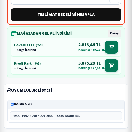
TESLİMAT BEDELİNİ HESAPLA
MAĞAZADAN GEL AL İNDIRIMI!
Detay
2.813,46 TL
Havale / EFT (%10)
Kazanç: 459,27 TL
Kargo İndirimi
3.075,28 TL
Kredi Kartı (%2)
Kazanç: 197,45 TL
Kargo İndirimi
UYUMLULUK LISTESI
Volvo V70
1996-1997-1998-1999-2000 - Kasa Kodu: 875