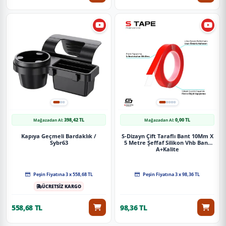
398,42 TL
0,00 TL
Mağazadan Al:
Mağazadan Al:
Kapıya Geçmeli Bardaklık /
S-Dizayn Çift Taraflı Bant 10Mm X
Sybr63
5 Metre Şeffaf Silikon Vhb Bant
A+Kalite
Peşin Fiyatına 3 x 558,68 TL
Peşin Fiyatına 3 x 98,36 TL
ÜCRETSİZ KARGO
558,68 TL
98,36 TL