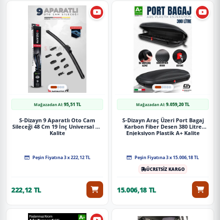
95,51 TL
9.059,20 TL
Mağazadan Al:
Mağazadan Al:
S-Dizayn 9 Aparatlı Oto Cam
S-Dizayn Araç Üzeri Port Bagaj
Sileceği 48 Cm 19 İnç Universal A+
Karbon Fiber Desen 380 Litre
Kalite
Enjeksiyon Plastik A+ Kalite
Peşin Fiyatına 3 x 222,12 TL
Peşin Fiyatına 3 x 15.006,18 TL
ÜCRETSİZ KARGO
222,12 TL
15.006,18 TL