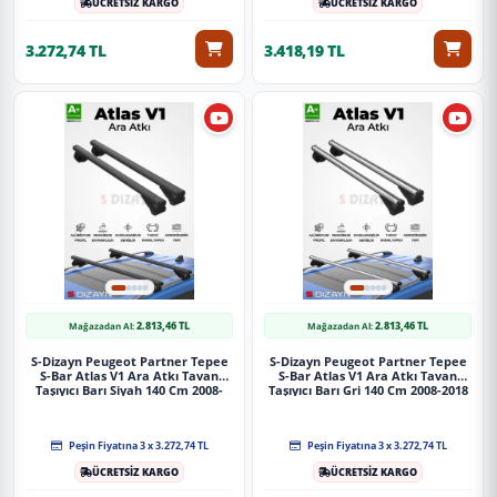
ÜCRETSİZ KARGO
ÜCRETSİZ KARGO
3.272,74 TL
3.418,19 TL
2.813,46 TL
2.813,46 TL
Mağazadan Al:
Mağazadan Al:
S-Dizayn Peugeot Partner Tepee
S-Dizayn Peugeot Partner Tepee
S-Bar Atlas V1 Ara Atkı Tavan
S-Bar Atlas V1 Ara Atkı Tavan
Taşıyıcı Barı Siyah 140 Cm 2008-
Taşıyıcı Barı Gri 140 Cm 2008-2018
2018 A+ Kalite
A+ Kalite
Peşin Fiyatına 3 x 3.272,74 TL
Peşin Fiyatına 3 x 3.272,74 TL
ÜCRETSİZ KARGO
ÜCRETSİZ KARGO