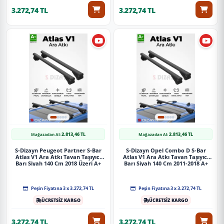
3.272,74 TL
3.272,74 TL
2.813,46 TL
2.813,46 TL
Mağazadan Al:
Mağazadan Al:
S-Dizayn Peugeot Partner S-Bar
S-Dizayn Opel Combo D S-Bar
Atlas V1 Ara Atkı Tavan Taşıyıcı
Atlas V1 Ara Atkı Tavan Taşıyıcı
Barı Siyah 140 Cm 2018 Üzeri A+
Barı Siyah 140 Cm 2011-2018 A+
Kalite
Kalite
Peşin Fiyatına 3 x 3.272,74 TL
Peşin Fiyatına 3 x 3.272,74 TL
ÜCRETSİZ KARGO
ÜCRETSİZ KARGO
3.272,74 TL
3.272,74 TL