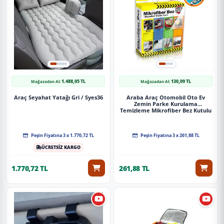
1.488,05 TL
130,09 TL
Mağazadan Al:
Mağazadan Al:
Araç Seyahat Yatağı Gri / Syes36
Araba Araç Otomobil Oto Ev
Zemin Parke Kurulama
Temizleme Mikrofiber Bez Kutulu
4'Lü Set
Peşin Fiyatına 3 x 1.770,72 TL
Peşin Fiyatına 3 x 261,88 TL
ÜCRETSİZ KARGO
1.770,72 TL
261,88 TL