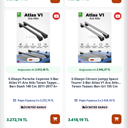
2.813,46 TL
2.944,37 TL
Mağazadan Al:
Mağazadan Al:
S-Dizayn Porsche Cayenne S-Bar
S-Dizayn Citroen Jumpy Space
Atlas V1 Ara Atkı Tavan Taşıyıcı
Tourer S-Bar Atlas V1 Ara Atkı
Barı Siyah 140 Cm 2011-2017 A+
Tavan Taşıyıcı Barı Gri 155 Cm
Kalite
2016 Üzeri A+ Kalite
Peşin Fiyatına 3 x 3.272,74 TL
Peşin Fiyatına 3 x 3.418,19 TL
ÜCRETSİZ KARGO
ÜCRETSİZ KARGO
3.272,74 TL
3.418,19 TL