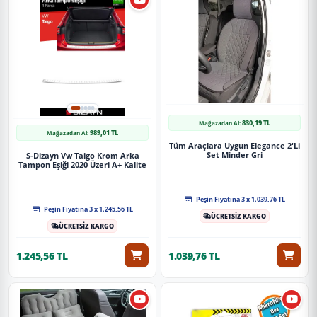
830,19 TL
Mağazadan Al:
989,01 TL
Mağazadan Al:
Tüm Araçlara Uygun Elegance 2'Li
Set Minder Gri
S-Dizayn Vw Taigo Krom Arka
Tampon Eşiği 2020 Üzeri A+ Kalite
Peşin Fiyatına 3 x 1.039,76 TL
Peşin Fiyatına 3 x 1.245,56 TL
ÜCRETSİZ KARGO
ÜCRETSİZ KARGO
1.245,56 TL
1.039,76 TL