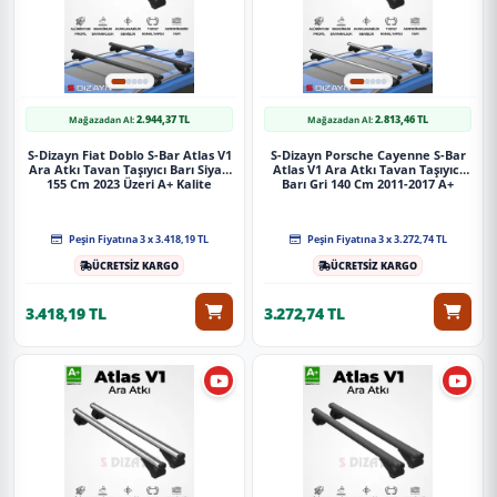
2.944,37 TL
2.813,46 TL
Mağazadan Al:
Mağazadan Al:
S-Dizayn Fiat Doblo S-Bar Atlas V1
S-Dizayn Porsche Cayenne S-Bar
Ara Atkı Tavan Taşıyıcı Barı Siyah
Atlas V1 Ara Atkı Tavan Taşıyıcı
155 Cm 2023 Üzeri A+ Kalite
Barı Gri 140 Cm 2011-2017 A+
Kalite
Peşin Fiyatına 3 x 3.418,19 TL
Peşin Fiyatına 3 x 3.272,74 TL
ÜCRETSİZ KARGO
ÜCRETSİZ KARGO
3.418,19 TL
3.272,74 TL