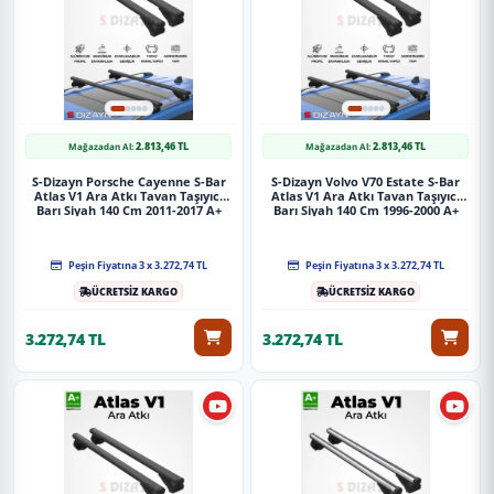
2.813,46 TL
2.813,46 TL
Mağazadan Al:
Mağazadan Al:
S-Dizayn Porsche Cayenne S-Bar
S-Dizayn Volvo V70 Estate S-Bar
Atlas V1 Ara Atkı Tavan Taşıyıcı
Atlas V1 Ara Atkı Tavan Taşıyıcı
Barı Siyah 140 Cm 2011-2017 A+
Barı Siyah 140 Cm 1996-2000 A+
Kalite
Kalite
Peşin Fiyatına 3 x 3.272,74 TL
Peşin Fiyatına 3 x 3.272,74 TL
ÜCRETSİZ KARGO
ÜCRETSİZ KARGO
3.272,74 TL
3.272,74 TL