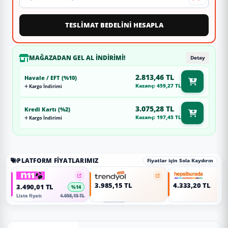
TESLİMAT BEDELİNİ HESAPLA
MAĞAZADAN GEL AL İNDIRIMI!
Detay
2.813,46 TL
Havale / EFT (%10)
Kazanç: 459,27 TL
Kargo İndirimi
3.075,28 TL
Kredi Kartı (%2)
Kazanç: 197,45 TL
Kargo İndirimi
PLATFORM FIYATLARIMIZ
Fiyatlar için Sola Kaydırın
3.985,15 TL
4.333,20 TL
3.490,01 TL
%14
Liste fiyatı
4.058,15 TL