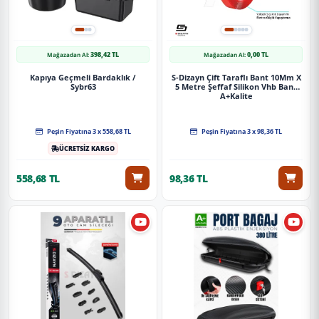
398,42 TL
0,00 TL
Mağazadan Al:
Mağazadan Al:
Kapıya Geçmeli Bardaklık /
S-Dizayn Çift Taraflı Bant 10Mm X
Sybr63
5 Metre Şeffaf Silikon Vhb Bant
A+Kalite
Peşin Fiyatına 3 x 558,68 TL
Peşin Fiyatına 3 x 98,36 TL
ÜCRETSİZ KARGO
558,68 TL
98,36 TL