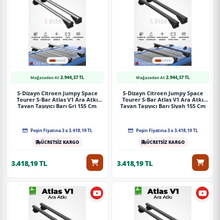
Siyah 140 Cm 2023 Üzeri A+ Kalite
Güvenli Teslimat
Siparişleriniz darbe emici özel ambalajlarla, kargoda zarar
görmeyecek şekilde paketlenerek tarafınıza ulaştırılır. %100
Müşteri memnuniyeti garantisiyle.
2.944,37 TL
2.944,37 TL
Mağazadan Al:
Mağazadan Al:
S-Dizayn Citroen Jumpy Space
S-Dizayn Citroen Jumpy Space
Tourer S-Bar Atlas V1 Ara Atkı
Tourer S-Bar Atlas V1 Ara Atkı
Tavan Taşıyıcı Barı Gri 155 Cm
Tavan Taşıyıcı Barı Siyah 155 Cm
2016 Üzeri A+ Kalite
2016 Üzeri A+ Kalite
Peşin Fiyatına 3 x 3.418,19 TL
Peşin Fiyatına 3 x 3.418,19 TL
ÜCRETSİZ KARGO
ÜCRETSİZ KARGO
3.418,19 TL
3.418,19 TL