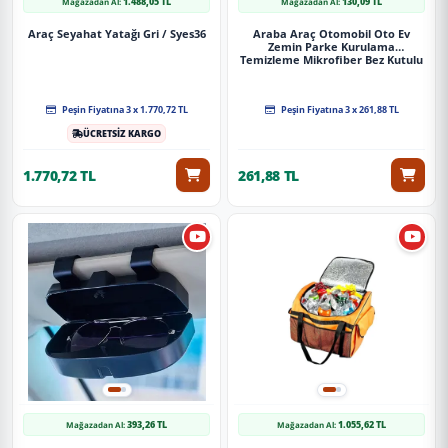
1.488,05 TL
130,09 TL
Mağazadan Al:
Mağazadan Al:
Araç Seyahat Yatağı Gri / Syes36
Araba Araç Otomobil Oto Ev
Zemin Parke Kurulama
Temizleme Mikrofiber Bez Kutulu
4'Lü Set
Peşin Fiyatına 3 x 1.770,72 TL
Peşin Fiyatına 3 x 261,88 TL
ÜCRETSİZ KARGO
1.770,72 TL
261,88 TL
393,26 TL
1.055,62 TL
Mağazadan Al:
Mağazadan Al: