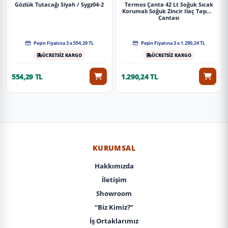
Gözlük Tutacağı Siyah / Sygz04-2
Termos Çanta 42 Lt Soğuk Sıcak
Korumalı Soğuk Zincir Ilaç Taşıma
Çantası
Peşin Fiyatına 3 x 554,29 TL
Peşin Fiyatına 3 x 1.290,24 TL
ÜCRETSİZ KARGO
ÜCRETSİZ KARGO
554,29 TL
1.290,24 TL
KURUMSAL
Hakkımızda
İletişim
Showroom
“Biz Kimiz?”
İş Ortaklarımız