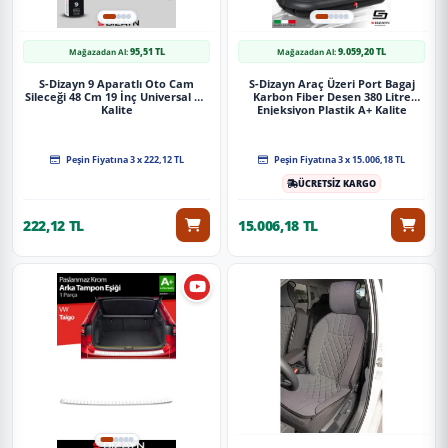
95,51 TL
9.059,20 TL
Mağazadan Al:
Mağazadan Al:
S-Dizayn 9 Aparatlı Oto Cam
S-Dizayn Araç Üzeri Port Bagaj
Sileceği 48 Cm 19 İnç Universal A+
Karbon Fiber Desen 380 Litre
Kalite
Enjeksiyon Plastik A+ Kalite
Peşin Fiyatına 3 x 222,12 TL
Peşin Fiyatına 3 x 15.006,18 TL
ÜCRETSİZ KARGO
222,12 TL
15.006,18 TL