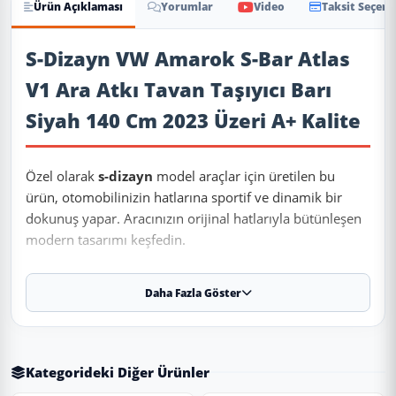
Ürün Açıklaması
Yorumlar
Video
Taksit Seçene
Ürün Açıklaması
S-Dizayn VW Amarok S-Bar Atlas
V1 Ara Atkı Tavan Taşıyıcı Barı
Siyah 140 Cm 2023 Üzeri A+ Kalite
Özel olarak
s-dizayn
model araçlar için üretilen bu
ürün, otomobilinizin hatlarına sportif ve dinamik bir
dokunuş yapar. Aracınızın orijinal hatlarıyla bütünleşen
modern tasarımı keşfedin.
Daha Fazla Göster
✨ Ürün Özellikleri ve Avantajları
✔
Uyumluluk:
2023 ve sonrası tüm model yıllarına
uyumludur.
Kategorideki Diğer Ürünler
⚠️
Aracın üretim yapısı ve paket farklılık (Makyajlı/Makyajsız)
nedeniyle sipariş öncesi teyit almanızı öneririz.