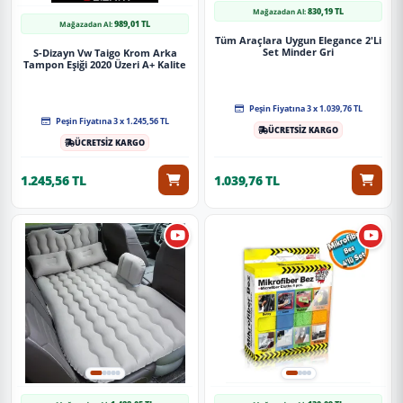
830,19 TL
Mağazadan Al:
989,01 TL
Mağazadan Al:
Tüm Araçlara Uygun Elegance 2'Li
Set Minder Gri
S-Dizayn Vw Taigo Krom Arka
Tampon Eşiği 2020 Üzeri A+ Kalite
Peşin Fiyatına 3 x 1.039,76 TL
Peşin Fiyatına 3 x 1.245,56 TL
ÜCRETSİZ KARGO
ÜCRETSİZ KARGO
1.245,56 TL
1.039,76 TL