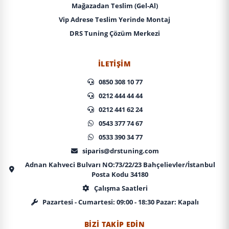
Mağazadan Teslim (Gel-Al)
Vip Adrese Teslim Yerinde Montaj
DRS Tuning Çözüm Merkezi
İLETIŞIM
0850 308 10 77
0212 444 44 44
0212 441 62 24
0543 377 74 67
0533 390 34 77
siparis@drstuning.com
Adnan Kahveci Bulvarı NO:73/22/23 Bahçelievler/İstanbul
Posta Kodu 34180
Çalışma Saatleri
Pazartesi - Cumartesi: 09:00 - 18:30 Pazar: Kapalı
BIZI TAKIP EDIN