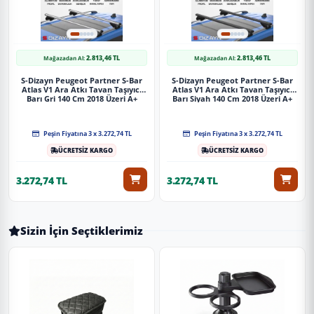
2.813,46 TL
2.813,46 TL
Mağazadan Al:
Mağazadan Al:
S-Dizayn Peugeot Partner S-Bar
S-Dizayn Peugeot Partner S-Bar
Atlas V1 Ara Atkı Tavan Taşıyıcı
Atlas V1 Ara Atkı Tavan Taşıyıcı
Barı Gri 140 Cm 2018 Üzeri A+
Barı Siyah 140 Cm 2018 Üzeri A+
Kalite
Kalite
Peşin Fiyatına 3 x 3.272,74 TL
Peşin Fiyatına 3 x 3.272,74 TL
ÜCRETSİZ KARGO
ÜCRETSİZ KARGO
3.272,74 TL
3.272,74 TL
Sizin İçin Seçtiklerimiz