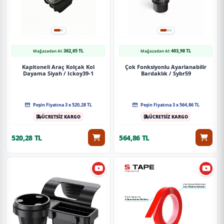
362,65 TL
403,98 TL
Mağazadan Al:
Mağazadan Al:
Kapitoneli Araç Kolçak Kol
Çok Fonksiyonlu Ayarlanabilir
Dayama Siyah / Ickoy39-1
Bardaklık / Sybr59
Peşin Fiyatına 3 x 520,28 TL
Peşin Fiyatına 3 x 564,86 TL
ÜCRETSİZ KARGO
ÜCRETSİZ KARGO
520,28 TL
564,86 TL