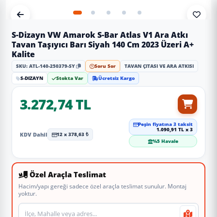
S-Dizayn VW Amarok S-Bar Atlas V1 Ara Atkı
Tavan Taşıyıcı Barı Siyah 140 Cm 2023 Üzeri A+
Kalite
SKU: ATL-140-250379-SY
Soru Sor
TAVAN ÇITASI VE ARA ATKISI
S-DIZAYN
Stokta Var
Ücretsiz Kargo
3.272,74 TL
Peşin fiyatına 3 taksit
1.090,91 TL x 3
KDV Dahil
12 x 378,63 ₺
%5 Havale
Özel Araçla Teslimat
Hacim/yapı gereği sadece özel araçla teslimat sunulur. Montaj
yoktur.
Teslimat veya montaj adresi