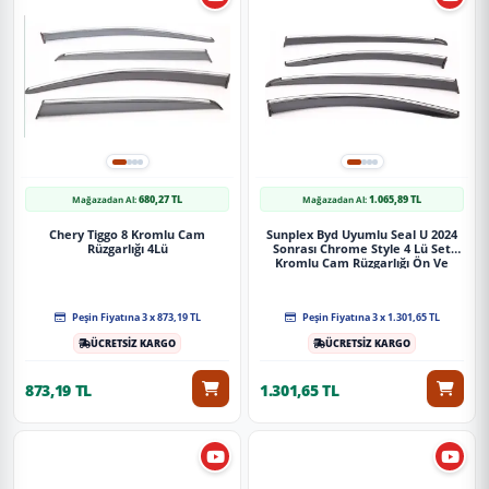
Müşteri memnuniyeti garantisiyle.
680,27 TL
1.065,89 TL
Mağazadan Al:
Mağazadan Al:
Chery Tiggo 8 Kromlu Cam
Sunplex Byd Uyumlu Seal U 2024
Rüzgarlığı 4Lü
Sonrası Chrome Style 4 Lü Set
Kromlu Cam Rüzgarlığı Ön Ve
Arka Parça
Peşin Fiyatına 3 x 873,19 TL
Peşin Fiyatına 3 x 1.301,65 TL
ÜCRETSİZ KARGO
ÜCRETSİZ KARGO
873,19 TL
1.301,65 TL