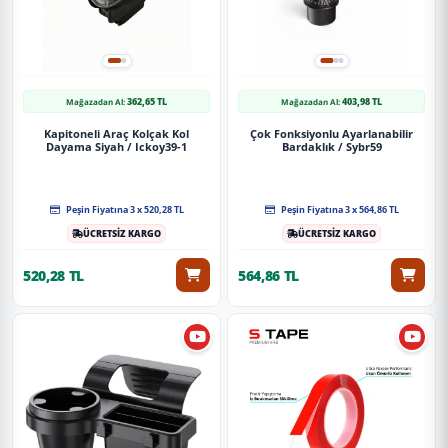
362,65 TL
403,98 TL
Mağazadan Al:
Mağazadan Al:
Kapitoneli Araç Kolçak Kol
Çok Fonksiyonlu Ayarlanabilir
Dayama Siyah / Ickoy39-1
Bardaklık / Sybr59
Peşin Fiyatına 3 x 520,28 TL
Peşin Fiyatına 3 x 564,86 TL
ÜCRETSİZ KARGO
ÜCRETSİZ KARGO
520,28 TL
564,86 TL