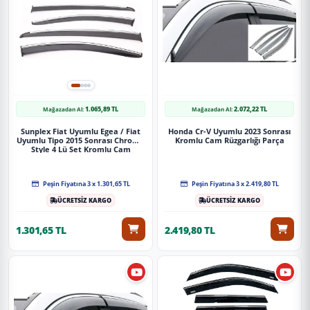
1.065,89 TL
2.072,22 TL
Mağazadan Al:
Mağazadan Al:
Sunplex Fiat Uyumlu Egea / Fiat
Honda Cr-V Uyumlu 2023 Sonrası
Uyumlu Tipo 2015 Sonrası Chrome
Kromlu Cam Rüzgarlığı Parça
Style 4 Lü Set Kromlu Cam
Rüzgarlığı Ön Ve Arka Parça
Peşin Fiyatına 3 x 1.301,65 TL
Peşin Fiyatına 3 x 2.419,80 TL
ÜCRETSİZ KARGO
ÜCRETSİZ KARGO
1.301,65 TL
2.419,80 TL