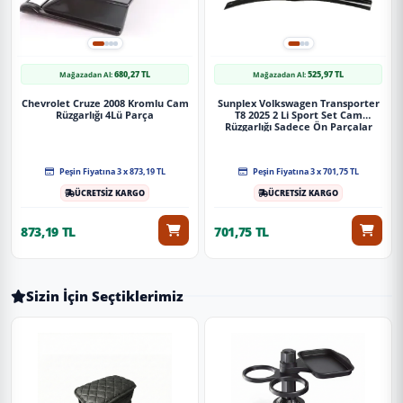
680,27 TL
525,97 TL
Mağazadan Al:
Mağazadan Al:
Chevrolet Cruze 2008 Kromlu Cam
Sunplex Volkswagen Transporter
Rüzgarlığı 4Lü Parça
T8 2025 2 Li Sport Set Cam
Rüzgarlığı Sadece Ön Parçalar
Peşin Fiyatına 3 x 873,19 TL
Peşin Fiyatına 3 x 701,75 TL
ÜCRETSİZ KARGO
ÜCRETSİZ KARGO
873,19 TL
701,75 TL
Sizin İçin Seçtiklerimiz