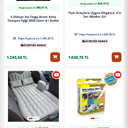
830,19 TL
Mağazadan Al:
989,01 TL
Mağazadan Al:
Tüm Araçlara Uygun Elegance 2'Li
Set Minder Gri
S-Dizayn Vw Taigo Krom Arka
Tampon Eşiği 2020 Üzeri A+ Kalite
Peşin Fiyatına 3 x 1.039,76 TL
Peşin Fiyatına 3 x 1.245,56 TL
ÜCRETSİZ KARGO
ÜCRETSİZ KARGO
1.245,56 TL
1.039,76 TL