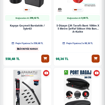
398,42 TL
0,00 TL
Mağazadan Al:
Mağazadan Al:
Kapıya Geçmeli Bardaklık /
S-Dizayn Çift Taraflı Bant 10Mm X
Sybr63
5 Metre Şeffaf Silikon Vhb Bant
A+Kalite
Peşin Fiyatına 3 x 558,68 TL
Peşin Fiyatına 3 x 98,36 TL
ÜCRETSİZ KARGO
558,68 TL
98,36 TL