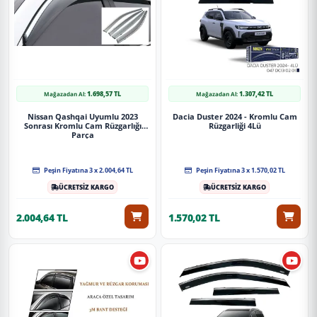
1.698,57 TL
1.307,42 TL
Mağazadan Al:
Mağazadan Al:
Nissan Qashqai Uyumlu 2023
Dacia Duster 2024 - Kromlu Cam
Sonrası Kromlu Cam Rüzgarlığı
Rüzgarliği 4Lü
Parça
Peşin Fiyatına 3 x 2.004,64 TL
Peşin Fiyatına 3 x 1.570,02 TL
ÜCRETSİZ KARGO
ÜCRETSİZ KARGO
2.004,64 TL
1.570,02 TL