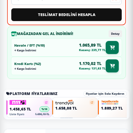
TESLİMAT BEDELİNİ HESAPLA
MAĞAZADAN GEL AL İNDIRIMI!
Detay
1.065,89 TL
Havale / EFT (%10)
Kazanç: 235,77 TL
Kargo İndirimi
1.170,02 TL
Kredi Kartı (%2)
Kazanç: 131,63 TL
Kargo İndirimi
PLATFORM FIYATLARIMIZ
Fiyatlar için Sola Kaydırın
1.658,08 TL
1.889,27 TL
1.458,65 TL
%14
Liste fiyatı
1.696,10 TL