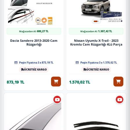
680,27 TL
1.307,42 TL
Mağazadan Al:
Mağazadan Al:
Dacia Sandero 2013-2020 Cam
Nissan Uyumlu X-Trail - 2023
Rüzgarlığı
Kromlu Cam Rüzgarlığı 4Lü Parça
Peşin Fiyatına 3 x 873,19 TL
Peşin Fiyatına 3 x 1.570,02 TL
ÜCRETSİZ KARGO
ÜCRETSİZ KARGO
873,19 TL
1.570,02 TL