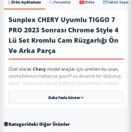
Ürün Açıklaması
Yorumlar
Video
Taksit Seçene
Ürün Açıklaması
Sunplex CHERY Uyumlu TIGGO 7
PRO 2023 Sonrası Chrome Style 4
Lü Set Kromlu Cam Rüzgarlığı Ön
Ve Arka Parça
Özel olarak
Chery
model araçlar için üretilen bu ürün,
otomobilinizin hatlarına sportif ve dinamik bir dokunuş
yapar. Aracınızın orijinal hatlarıyla bütünleşen modern
tasarımı keşfedin.
Daha Fazla Göster
✨ Ürün Özellikleri ve Avantajları
✔
Uyumluluk:
2023 ve sonrası tüm model yıllarına
Kategorideki Diğer Ürünler
uyumludur.