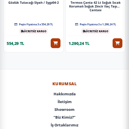
Gözlük Tutacağı Siyah / Sygz04-2
Termos Çanta 42 Lt Soğuk Sıcak
Korumalı Soğuk Zincir Ilaç Taşıma
Çantası
Peşin Fiyatına 3 x 554,29 TL
Peşin Fiyatına 3 x 1.290,24 TL
ÜCRETSİZ KARGO
ÜCRETSİZ KARGO
554,29 TL
1.290,24 TL
KURUMSAL
Hakkımızda
İletişim
Showroom
“Biz Kimiz?”
İş Ortaklarımız