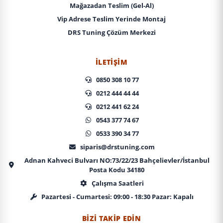
Mağazadan Teslim (Gel-Al)
Vip Adrese Teslim Yerinde Montaj
DRS Tuning Çözüm Merkezi
İLETIŞIM
0850 308 10 77
0212 444 44 44
0212 441 62 24
0543 377 74 67
0533 390 34 77
siparis@drstuning.com
Adnan Kahveci Bulvarı NO:73/22/23 Bahçelievler/İstanbul
Posta Kodu 34180
Çalışma Saatleri
Pazartesi - Cumartesi: 09:00 - 18:30 Pazar: Kapalı
BIZI TAKIP EDIN