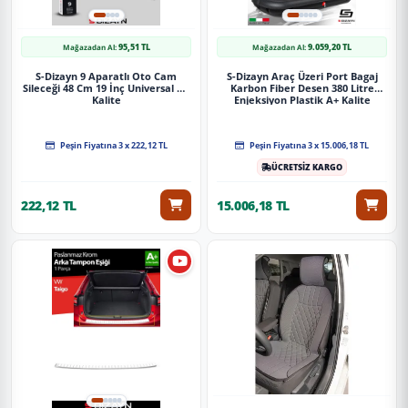
95,51 TL
9.059,20 TL
Mağazadan Al:
Mağazadan Al:
S-Dizayn 9 Aparatlı Oto Cam
S-Dizayn Araç Üzeri Port Bagaj
Sileceği 48 Cm 19 İnç Universal A+
Karbon Fiber Desen 380 Litre
Kalite
Enjeksiyon Plastik A+ Kalite
Peşin Fiyatına 3 x 222,12 TL
Peşin Fiyatına 3 x 15.006,18 TL
ÜCRETSİZ KARGO
222,12 TL
15.006,18 TL