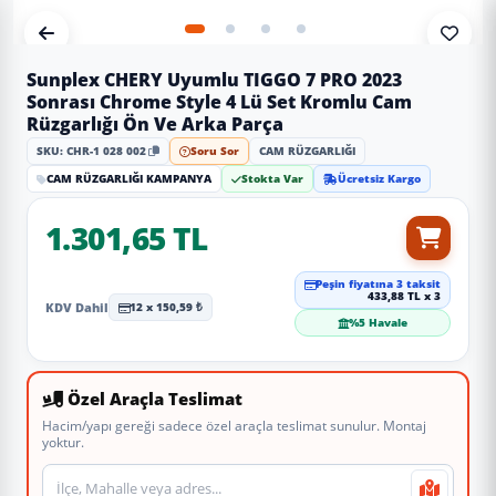
Sunplex CHERY Uyumlu TIGGO 7 PRO 2023
Sonrası Chrome Style 4 Lü Set Kromlu Cam
Rüzgarlığı Ön Ve Arka Parça
SKU: CHR-1 028 002
Soru Sor
CAM RÜZGARLIĞI
CAM RÜZGARLIĞI KAMPANYA
Stokta Var
Ücretsiz Kargo
1.301,65 TL
Peşin fiyatına 3 taksit
433,88 TL x 3
KDV Dahil
12 x 150,59 ₺
%5 Havale
Özel Araçla Teslimat
Hacim/yapı gereği sadece özel araçla teslimat sunulur. Montaj
yoktur.
Teslimat veya montaj adresi