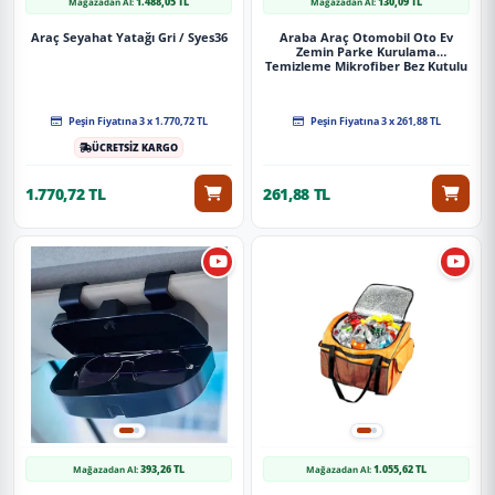
1.488,05 TL
130,09 TL
Mağazadan Al:
Mağazadan Al:
Araç Seyahat Yatağı Gri / Syes36
Araba Araç Otomobil Oto Ev
Zemin Parke Kurulama
Temizleme Mikrofiber Bez Kutulu
4'Lü Set
Peşin Fiyatına 3 x 1.770,72 TL
Peşin Fiyatına 3 x 261,88 TL
ÜCRETSİZ KARGO
1.770,72 TL
261,88 TL
393,26 TL
1.055,62 TL
Mağazadan Al:
Mağazadan Al: