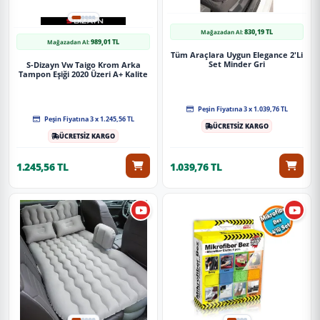
830,19 TL
Mağazadan Al:
989,01 TL
Mağazadan Al:
Tüm Araçlara Uygun Elegance 2'Li
Set Minder Gri
S-Dizayn Vw Taigo Krom Arka
Tampon Eşiği 2020 Üzeri A+ Kalite
Peşin Fiyatına 3 x 1.039,76 TL
Peşin Fiyatına 3 x 1.245,56 TL
ÜCRETSİZ KARGO
ÜCRETSİZ KARGO
1.245,56 TL
1.039,76 TL