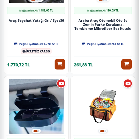
1.488,05 TL
130,09 TL
Mağazadan Al:
Mağazadan Al:
Araç Seyahat Yatağı Gri / Syes36
Araba Araç Otomobil Oto Ev
Zemin Parke Kurulama
Temizleme Mikrofiber Bez Kutulu
4'Lü Set
Peşin Fiyatına 3 x 1.770,72 TL
Peşin Fiyatına 3 x 261,88 TL
ÜCRETSİZ KARGO
1.770,72 TL
261,88 TL