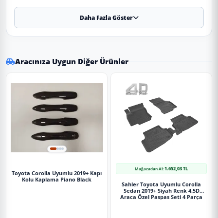
tasarımı keşfedin.
Daha Fazla Göster
✨ Ürün Özellikleri ve Avantajları
✔
Uyumluluk:
2019 ve sonrası tüm model yıllarına
Aracınıza Uygun Diğer Ürünler
uyumludur.
⚠️
Aracın üretim yapısı ve paket farklılık (Makyajlı/Makyajsız)
nedeniyle sipariş öncesi teyit almanızı öneririz.
✔
Malzeme:
Dayanıklı ve uzun ömürlü malzeme.
✔
Görünüm:
Krom. Boya gerektirmez, montaja hazırdır.
Uygulama
1.652,03 TL
Mağazadan Al:
Aracınızın ölçülerine uygundur. Montaj işlemi el
Toyota Corolla Uyumlu 2019+ Kapı
Kolu Kaplama Piano Black
yatkınlığı gerektirebilir.
Sahler Toyota Uyumlu Corolla
Sedan 2019+ Siyah Renk 4.5D
Araca Özel Paspas Seti 4 Parça
Paket İçeriği