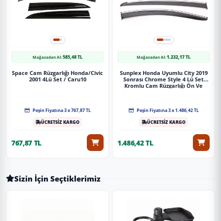
585,48 TL
1.232,17 TL
Mağazadan Al:
Mağazadan Al:
Space Cam Rüzgarlığı Honda/Civic
Sunplex Honda Uyumlu City 2019
2001 4Lü Set / Caru10
Sonrası Chrome Style 4 Lü Set
Kromlu Cam Rüzgarlığı Ön Ve
Arka Parça
Peşin Fiyatına 3 x 767,87 TL
Peşin Fiyatına 3 x 1.486,42 TL
ÜCRETSİZ KARGO
ÜCRETSİZ KARGO
767,87 TL
1.486,42 TL
Sizin İçin Seçtiklerimiz