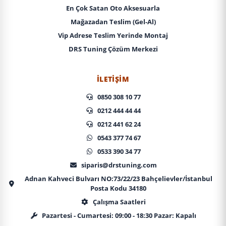
En Çok Satan Oto Aksesuarla
Mağazadan Teslim (Gel-Al)
Vip Adrese Teslim Yerinde Montaj
DRS Tuning Çözüm Merkezi
İLETIŞIM
0850 308 10 77
0212 444 44 44
0212 441 62 24
0543 377 74 67
0533 390 34 77
siparis@drstuning.com
Adnan Kahveci Bulvarı NO:73/22/23 Bahçelievler/İstanbul
Posta Kodu 34180
Çalışma Saatleri
Pazartesi - Cumartesi: 09:00 - 18:30 Pazar: Kapalı