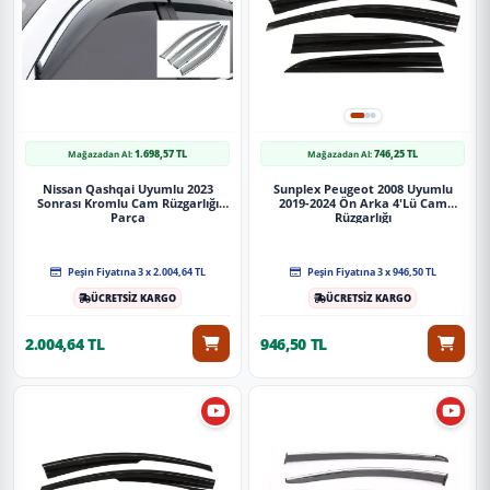
1.698,57 TL
746,25 TL
Mağazadan Al:
Mağazadan Al:
Nissan Qashqai Uyumlu 2023
Sunplex Peugeot 2008 Uyumlu
Sonrası Kromlu Cam Rüzgarlığı
2019-2024 Ön Arka 4'Lü Cam
Parça
Rüzgarlığı
Peşin Fiyatına 3 x 2.004,64 TL
Peşin Fiyatına 3 x 946,50 TL
ÜCRETSİZ KARGO
ÜCRETSİZ KARGO
2.004,64 TL
946,50 TL