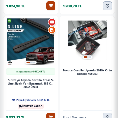
1.824,98 TL
1.939,79 TL
Toyota Corolla Uyumlu 2019+ Orta
4.617,45 TL
Mağazadan Al:
Konsol Kutusu
S-Dizayn Toyota Corolla Cross S-
Line Siyah Yan Basamak 183 Cm
2022 Üzeri
Peşin Fiyatına 3 x 5.337,17 TL
ÜCRETSİZ KARGO
Fiyat Sorunuz
5.337,17 TL