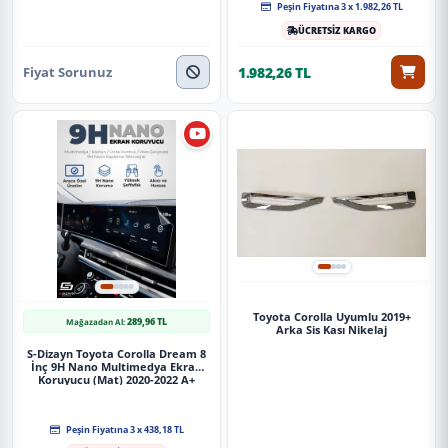
Peşin Fiyatına 3 x 1.982,26 TL
Sunplex TOYOTA Uyumlu COROLLA 2019 Sonrası Chrome Style 4
ÜCRETSİZ KARGO
Lü Set Kromlu Cam Rüzgarlığı Ön Ve Arka Parça
Fiyat Sorunuz
1.982,26 TL
Güvenli Teslimat
Siparişleriniz darbe emici özel ambalajlarla, kargoda zarar
görmeyecek şekilde paketlenerek tarafınıza ulaştırılır. %100
Müşteri memnuniyeti garantisiyle.
Toyota Corolla Uyumlu 2019+
289,96 TL
Mağazadan Al:
Arka Sis Kası Nikelaj
S-Dizayn Toyota Corolla Dream 8
İnç 9H Nano Multimedya Ekran
Koruyucu (Mat) 2020-2022 A+
Kalite
Peşin Fiyatına 3 x 438,18 TL