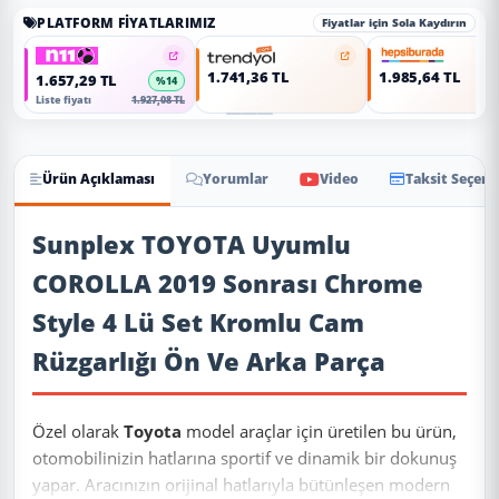
PLATFORM FIYATLARIMIZ
Fiyatlar için Sola Kaydırın
1.741,36 TL
1.985,64 TL
1.657,29 TL
%14
Liste fiyatı
1.927,08 TL
Ürün Açıklaması
Yorumlar
Video
Taksit Seçene
Ürün Açıklaması
Sunplex TOYOTA Uyumlu
COROLLA 2019 Sonrası Chrome
Style 4 Lü Set Kromlu Cam
Rüzgarlığı Ön Ve Arka Parça
Özel olarak
Toyota
model araçlar için üretilen bu ürün,
otomobilinizin hatlarına sportif ve dinamik bir dokunuş
yapar. Aracınızın orijinal hatlarıyla bütünleşen modern