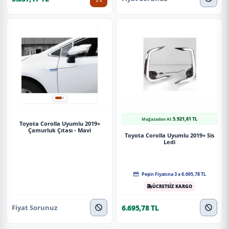
5.921,81 TL
Mağazadan Al:
Toyota Corolla Uyumlu 2019+
Çamurluk Çıtası - Mavi
Toyota Corolla Uyumlu 2019+ Sis
Ledi
Peşin Fiyatına 3 x 6.695,78 TL
ÜCRETSİZ KARGO
Fiyat Sorunuz
6.695,78 TL