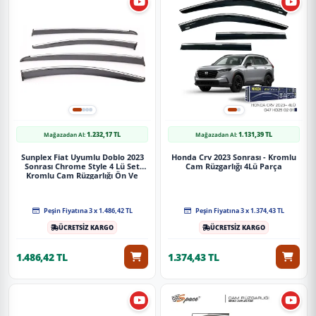
1.232,17 TL
1.131,39 TL
Mağazadan Al:
Mağazadan Al:
Sunplex Fiat Uyumlu Doblo 2023
Honda Crv 2023 Sonrası - Kromlu
Sonrası Chrome Style 4 Lü Set
Cam Rüzgarlığı 4Lü Parça
Kromlu Cam Rüzgarlığı Ön Ve
Arka Parça
Peşin Fiyatına 3 x 1.486,42 TL
Peşin Fiyatına 3 x 1.374,43 TL
ÜCRETSİZ KARGO
ÜCRETSİZ KARGO
1.486,42 TL
1.374,43 TL