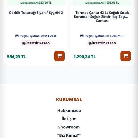
393,26 TL
1.055,62 TL
Mağazadan Al:
Mağazadan Al:
Gözlük Tutacağı Siyah / Sygz04-2
Termos Çanta 42 Lt Soğuk Sıcak
Korumalı Soğuk Zincir Ilaç Taşıma
Çantası
Peşin Fiyatına 3 x 554,29 TL
Peşin Fiyatına 3 x 1.290,24 TL
ÜCRETSİZ KARGO
ÜCRETSİZ KARGO
554,29 TL
1.290,24 TL
KURUMSAL
Hakkımızda
İletişim
Showroom
“Biz Kimiz?”