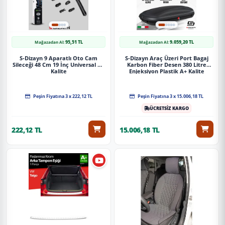
95,51 TL
9.059,20 TL
Mağazadan Al:
Mağazadan Al:
S-Dizayn 9 Aparatlı Oto Cam
S-Dizayn Araç Üzeri Port Bagaj
Sileceği 48 Cm 19 İnç Universal A+
Karbon Fiber Desen 380 Litre
Kalite
Enjeksiyon Plastik A+ Kalite
Peşin Fiyatına 3 x 222,12 TL
Peşin Fiyatına 3 x 15.006,18 TL
ÜCRETSİZ KARGO
222,12 TL
15.006,18 TL