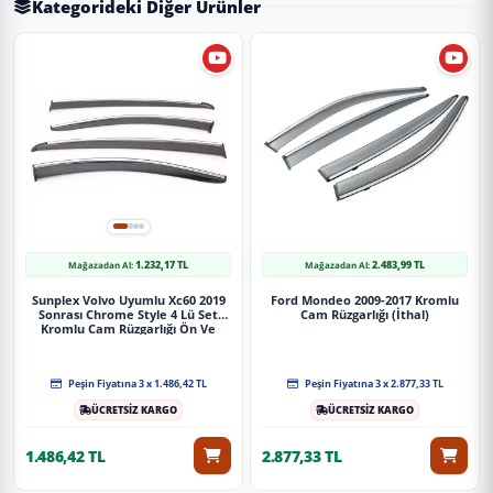
Kategorideki Diğer Ürünler
1.232,17 TL
2.483,99 TL
Mağazadan Al:
Mağazadan Al:
Sunplex Volvo Uyumlu Xc60 2019
Ford Mondeo 2009-2017 Kromlu
Sonrası Chrome Style 4 Lü Set
Cam Rüzgarlığı (İthal)
Kromlu Cam Rüzgarlığı Ön Ve
Arka Parça
Peşin Fiyatına 3 x 1.486,42 TL
Peşin Fiyatına 3 x 2.877,33 TL
ÜCRETSİZ KARGO
ÜCRETSİZ KARGO
1.486,42 TL
2.877,33 TL