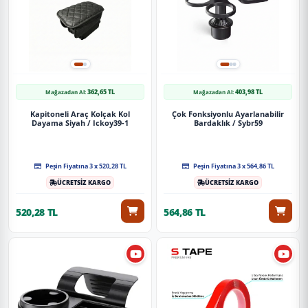
362,65 TL
403,98 TL
Mağazadan Al:
Mağazadan Al:
Kapitoneli Araç Kolçak Kol
Çok Fonksiyonlu Ayarlanabilir
Dayama Siyah / Ickoy39-1
Bardaklık / Sybr59
Peşin Fiyatına 3 x 520,28 TL
Peşin Fiyatına 3 x 564,86 TL
ÜCRETSİZ KARGO
ÜCRETSİZ KARGO
520,28 TL
564,86 TL