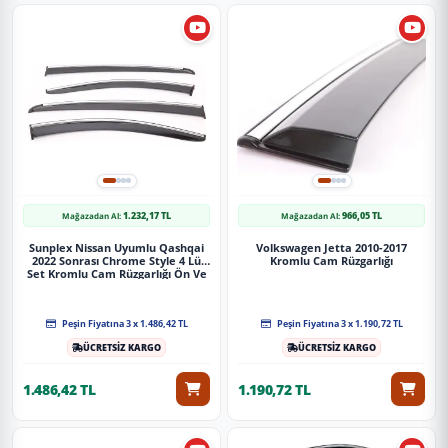
1.232,17 TL
966,05 TL
Mağazadan Al:
Mağazadan Al:
Sunplex Nissan Uyumlu Qashqai
Volkswagen Jetta 2010-2017
2022 Sonrası Chrome Style 4 Lü
Kromlu Cam Rüzgarlığı
Set Kromlu Cam Rüzgarlığı Ön Ve
Arka Parça
Peşin Fiyatına 3 x 1.486,42 TL
Peşin Fiyatına 3 x 1.190,72 TL
ÜCRETSİZ KARGO
ÜCRETSİZ KARGO
1.486,42 TL
1.190,72 TL