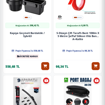
398,42 TL
0,00 TL
Mağazadan Al:
Mağazadan Al:
Kapıya Geçmeli Bardaklık /
S-Dizayn Çift Taraflı Bant 10Mm X
Sybr63
5 Metre Şeffaf Silikon Vhb Bant
A+Kalite
Peşin Fiyatına 3 x 558,68 TL
Peşin Fiyatına 3 x 98,36 TL
ÜCRETSİZ KARGO
558,68 TL
98,36 TL