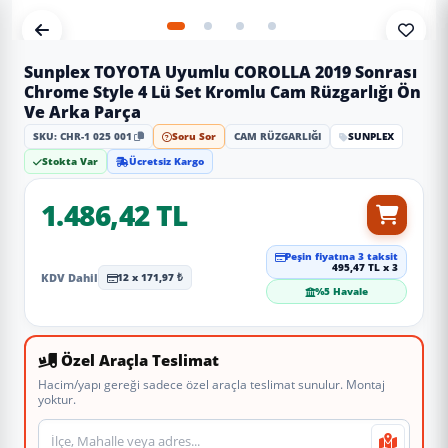
Sunplex TOYOTA Uyumlu COROLLA 2019 Sonrası
Chrome Style 4 Lü Set Kromlu Cam Rüzgarlığı Ön
Ve Arka Parça
SKU: CHR-1 025 001
Soru Sor
CAM RÜZGARLIĞI
SUNPLEX
Stokta Var
Ücretsiz Kargo
1.486,42 TL
Peşin fiyatına 3 taksit
495,47 TL x 3
KDV Dahil
12 x 171,97 ₺
%5 Havale
Özel Araçla Teslimat
Hacim/yapı gereği sadece özel araçla teslimat sunulur. Montaj
yoktur.
Teslimat veya montaj adresi