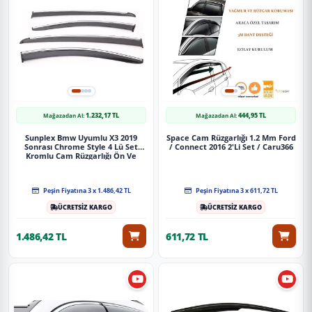
1.232,17 TL
444,95 TL
Mağazadan Al:
Mağazadan Al:
Sunplex Bmw Uyumlu X3 2019
Space Cam Rüzgarlığı 1.2 Mm Ford
Sonrası Chrome Style 4 Lü Set
/ Connect 2016 2'Li Set / Caru366
Kromlu Cam Rüzgarlığı Ön Ve
Arka Parça
Peşin Fiyatına 3 x 1.486,42 TL
Peşin Fiyatına 3 x 611,72 TL
ÜCRETSİZ KARGO
ÜCRETSİZ KARGO
1.486,42 TL
611,72 TL