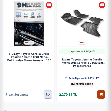
1.945,62 TL
Mağazadan Al:
S-Dizayn Toyota Corolla Cross
Passion / Flame X 9H Nano
Rizline Toyota Uyumlu Corolla
Multimedya Ekran Koruyucu 10.5
Hybrit 2018 Sonrası 3D Havuzlu
İnç Parlak 2022-2023 A+ Kalite
Paspas Parça
Peşin Fiyatına 3 x 2.279,14 TL
ÜCRETSİZ KARGO
Fiyat Sorunuz
2.279,14 TL