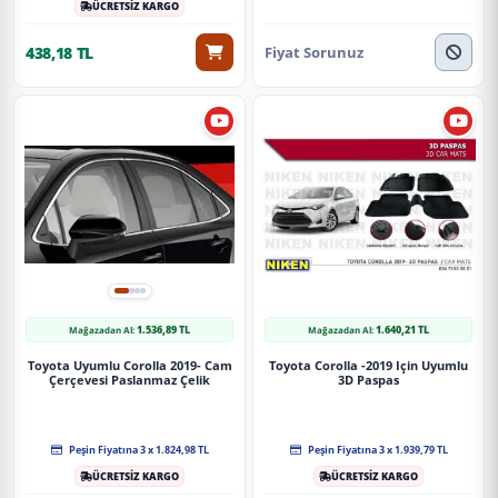
ÜCRETSİZ KARGO
Fiyat Sorunuz
438,18 TL
1.536,89 TL
1.640,21 TL
Mağazadan Al:
Mağazadan Al:
Toyota Uyumlu Corolla 2019- Cam
Toyota Corolla -2019 Için Uyumlu
Çerçevesi Paslanmaz Çelik
3D Paspas
Peşin Fiyatına 3 x 1.824,98 TL
Peşin Fiyatına 3 x 1.939,79 TL
ÜCRETSİZ KARGO
ÜCRETSİZ KARGO