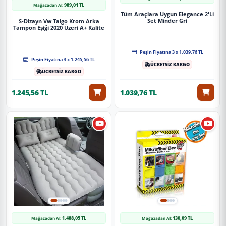
989,01 TL
Mağazadan Al:
Tüm Araçlara Uygun Elegance 2'Li
Set Minder Gri
S-Dizayn Vw Taigo Krom Arka
Tampon Eşiği 2020 Üzeri A+ Kalite
Peşin Fiyatına 3 x 1.039,76 TL
Peşin Fiyatına 3 x 1.245,56 TL
ÜCRETSİZ KARGO
ÜCRETSİZ KARGO
1.245,56 TL
1.039,76 TL
1.488,05 TL
130,09 TL
Mağazadan Al:
Mağazadan Al: