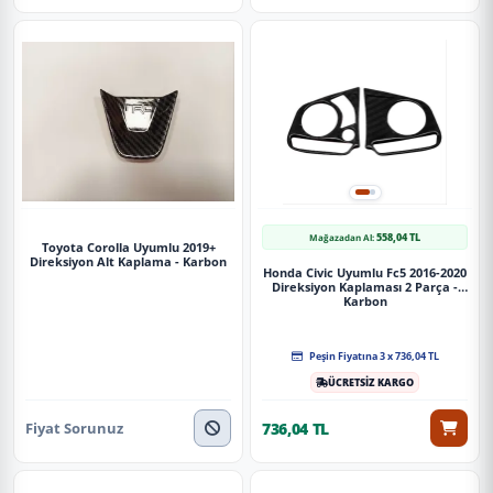
558,04 TL
Mağazadan Al:
Toyota Corolla Uyumlu 2019+
Direksiyon Alt Kaplama - Karbon
Honda Civic Uyumlu Fc5 2016-2020
Direksiyon Kaplaması 2 Parça -
Karbon
Peşin Fiyatına 3 x 736,04 TL
ÜCRETSİZ KARGO
Fiyat Sorunuz
736,04 TL