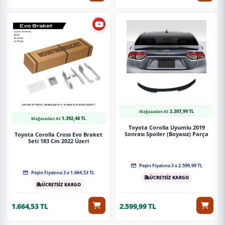
2.207,99 TL
Mağazadan Al:
1.392,48 TL
Mağazadan Al:
Toyota Corolla Uyumlu 2019
Sonrası Spoiler (Boyasız) Parça
Toyota Corolla Cross Evo Braket
Seti 183 Cm 2022 Üzeri
Peşin Fiyatına 3 x 2.599,99 TL
Peşin Fiyatına 3 x 1.664,53 TL
ÜCRETSİZ KARGO
ÜCRETSİZ KARGO
1.664,53 TL
2.599,99 TL