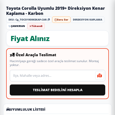
Toyota Corolla Uyumlu 2019+ Direksiyon Kenar
Kaplama - Karbon
SKU: Cg_TOCO19DIKEKAP-CAR
Soru Sor
DIREKSIYON KAPLAMA
ÇAMKIRAN
Tükendi
Fiyat Alınız
Özel Araçla Teslimat
Hacim/yapı gereği sadece özel araçla teslimat sunulur. Montaj
yoktur.
Teslimat veya montaj adresi
TESLİMAT BEDELİNİ HESAPLA
UYUMLULUK LISTESI