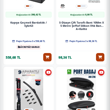
398,42 TL
0,00 TL
Mağazadan Al:
Mağazadan Al:
Kapıya Geçmeli Bardaklık /
S-Dizayn Çift Taraflı Bant 10Mm X
Sybr63
5 Metre Şeffaf Silikon Vhb Bant
A+Kalite
Peşin Fiyatına 3 x 558,68 TL
Peşin Fiyatına 3 x 98,36 TL
ÜCRETSİZ KARGO
558,68 TL
98,36 TL