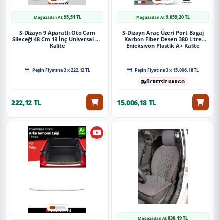
95,51 TL
9.059,20 TL
Mağazadan Al:
Mağazadan Al:
S-Dizayn 9 Aparatlı Oto Cam
S-Dizayn Araç Üzeri Port Bagaj
Sileceği 48 Cm 19 İnç Universal A+
Karbon Fiber Desen 380 Litre
Kalite
Enjeksiyon Plastik A+ Kalite
Peşin Fiyatına 3 x 222,12 TL
Peşin Fiyatına 3 x 15.006,18 TL
ÜCRETSİZ KARGO
222,12 TL
15.006,18 TL
830,19 TL
Mağazadan Al: