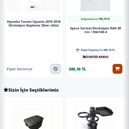
165,74 TL
Mağazadan Al:
Hyundai Tucson Uyumlu 2015-2018
Direksiyon Kaplama Silver (Abs)
Space Sarmal Direksiyon Kılıfı 38
Cm / Diki140-4
Peşin Fiyatına 3 x 300,16 TL
ÜCRETSİZ KARGO
Fiyat Sorunuz
300,16 TL
Sizin İçin Seçtiklerimiz