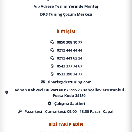
Vip Adrese Teslim Yerinde Montaj
DRS Tuning Çözüm Merkezi
İLETIŞIM
0850 308 10 77
0212 444 44 44
0212 441 62 24
0543 377 74 67
0533 390 34 77
siparis@drstuning.com
Adnan Kahveci Bulvarı NO:73/22/23 Bahçelievler/İstanbul
Posta Kodu 34180
Çalışma Saatleri
Pazartesi - Cumartesi: 09:00 - 18:30 Pazar: Kapalı
BIZI TAKIP EDIN