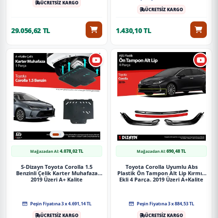
ÜCRETSİZ KARGO
ÜCRETSİZ KARGO
29.056,62 TL
1.430,10 TL
4.078,02 TL
690,48 TL
Mağazadan Al:
Mağazadan Al:
S-Dizayn Toyota Corolla 1.5
Toyota Corolla Uyumlu Abs
Benzinli Çelik Karter Muhafaza
Plastik Ön Tampon Alt Lip Kırmızı
2019 Üzeri A+ Kalite
Ekli 4 Parça. 2019 Üzeri A+Kalite
Parça
Peşin Fiyatına 3 x 4.691,14 TL
Peşin Fiyatına 3 x 884,53 TL
ÜCRETSİZ KARGO
ÜCRETSİZ KARGO