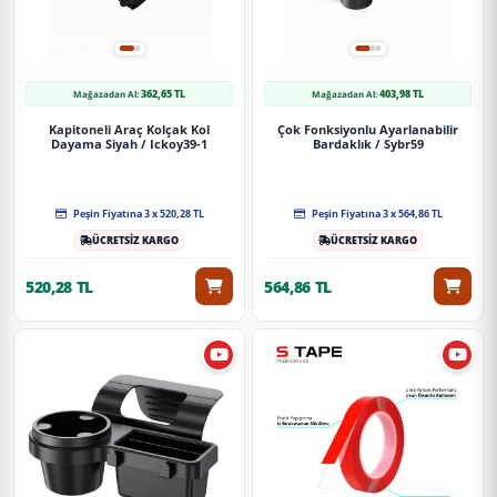
362,65 TL
403,98 TL
Mağazadan Al:
Mağazadan Al:
Kapitoneli Araç Kolçak Kol
Çok Fonksiyonlu Ayarlanabilir
Dayama Siyah / Ickoy39-1
Bardaklık / Sybr59
Peşin Fiyatına 3 x 520,28 TL
Peşin Fiyatına 3 x 564,86 TL
ÜCRETSİZ KARGO
ÜCRETSİZ KARGO
520,28 TL
564,86 TL