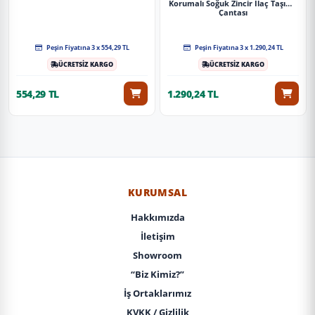
Korumalı Soğuk Zincir Ilaç Taşıma
Çantası
Peşin Fiyatına 3 x 554,29 TL
Peşin Fiyatına 3 x 1.290,24 TL
ÜCRETSİZ KARGO
ÜCRETSİZ KARGO
554,29 TL
1.290,24 TL
KURUMSAL
Hakkımızda
İletişim
Showroom
“Biz Kimiz?”
İş Ortaklarımız
KVKK / Gizlilik