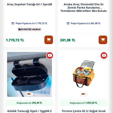
Araç Seyahat Yatağı Gri / Syes36
Araba Araç Otomobil Oto Ev
Zemin Parke Kurulama
Temizleme Mikrofiber Bez Kutulu
4'Lü Set
Peşin Fiyatına 3 x 1.770,72 TL
Peşin Fiyatına 3 x 261,88 TL
ÜCRETSİZ KARGO
1.770,72 TL
261,88 TL
393,26 TL
1.055,62 TL
Mağazadan Al:
Mağazadan Al:
Gözlük Tutacağı Siyah / Sygz04-2
Termos Çanta 42 Lt Soğuk Sıcak