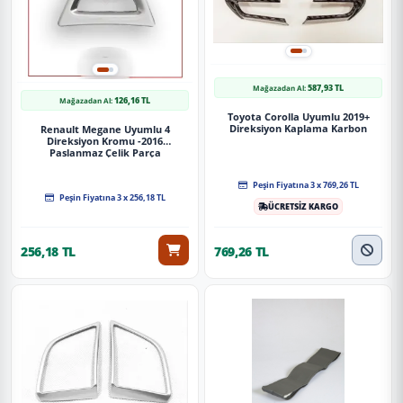
587,93 TL
Mağazadan Al:
126,16 TL
Mağazadan Al:
Toyota Corolla Uyumlu 2019+
Direksiyon Kaplama Karbon
Renault Megane Uyumlu 4
Direksiyon Kromu -2016
Paslanmaz Çelik Parça
Peşin Fiyatına 3 x 769,26 TL
Peşin Fiyatına 3 x 256,18 TL
ÜCRETSİZ KARGO
256,18 TL
769,26 TL