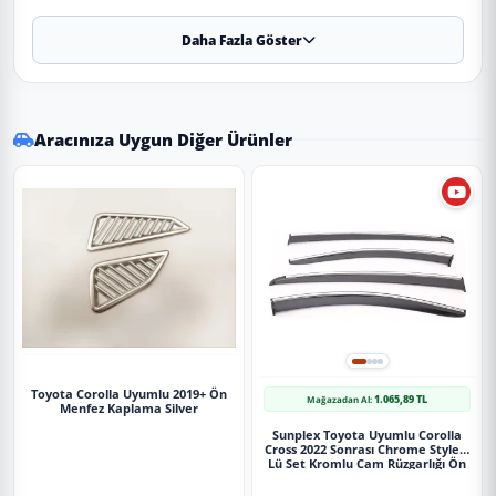
Daha Fazla Göster
✨ Ürün Özellikleri ve Avantajları
✔
Uyumluluk:
2019 ve sonrası tüm model yıllarına
uyumludur.
Aracınıza Uygun Diğer Ürünler
⚠️
Aracın üretim yapısı ve paket farklılık (Makyajlı/Makyajsız)
nedeniyle sipariş öncesi teyit almanızı öneririz.
✔
Malzeme:
Dayanıklı ve uzun ömürlü malzeme.
Uygulama
Aracınızın ölçülerine uygundur. Montaj işlemi el
yatkınlığı gerektirebilir.
Toyota Corolla Uyumlu 2019+ Ön
1.065,89 TL
Mağazadan Al:
Menfez Kaplama Silver
Paket İçeriği
Sunplex Toyota Uyumlu Corolla
Cross 2022 Sonrası Chrome Style 4
Toyota Corolla Uyumlu 2019+ Direksiyon Kenar Kaplama - Karbon
Lü Set Kromlu Cam Rüzgarlığı Ön
Ve Arka Parça