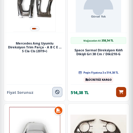
358,54 TL
Mağazadan Al:
Mercedes Amg Uyumlu
Direksiyon Trim Parça - A B C E G
Space Sarmal Direksiyon Kılıfı
S Cla Cls (2019+)
Dikişli Gri 38 Cm / Diki210-G
Peşin Fiyatına 3 x 514,38 TL
ÜCRETSİZ KARGO
Fiyat Sorunuz
514,38 TL