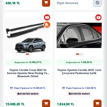
Fiyat Sorunuz
438,18 TL
12.985,67 TL
1.536,89 TL
Mağazadan Al:
Mağazadan Al:
Toyota Corolla Cross 2022 Ve
Toyota Uyumlu Corolla 2019- Cam
Sonrası Uyumlu New Desing Yan
Çerçevesi Paslanmaz Çelik
Basamak (İthal)
Peşin Fiyatına 3 x 15.009,65 TL
Peşin Fiyatına 3 x 1.824,98 TL
ÜCRETSİZ KARGO
ÜCRETSİZ KARGO
15.009,65 TL
1.824,98 TL