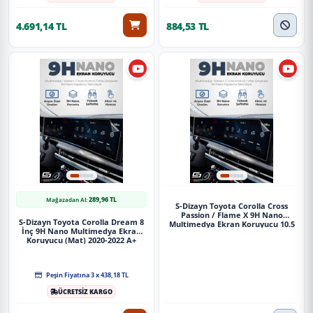
4.691,14 TL
884,53 TL
289,96 TL
Mağazadan Al:
S-Dizayn Toyota Corolla Cross
Passion / Flame X 9H Nano
S-Dizayn Toyota Corolla Dream 8
Multimedya Ekran Koruyucu 10.5
İnç 9H Nano Multimedya Ekran
İnç Parlak 2022-2023 A+ Kalite
Koruyucu (Mat) 2020-2022 A+
Kalite
Peşin Fiyatına 3 x 438,18 TL
ÜCRETSİZ KARGO