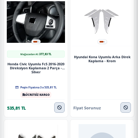
377,83 TL
Mağazadan Al:
Hyundai Kona Uyumlu Arka Direk
Kaplama - Krom
Honda Civic Uyumlu Fc5 2016-2020
Direksiyon Kaplaması 2 Parça -
Silver
Peşin Fiyatına 3 x 535,81 TL
ÜCRETSİZ KARGO
Fiyat Sorunuz
535,81 TL