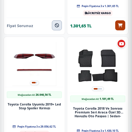
Güvenli Teslimat
Peşin Fiyatına 3 x 1.301,65 TL
ÜCRETSİZ KARGO
Siparişleriniz darbe emici özel ambalajlarla, kargoda zarar
görmeyecek şekilde paketlenerek tarafınıza ulaştırılır. %100
Fiyat Sorunuz
1.301,65 TL
Müşteri memnuniyeti garantisiyle.
26.046,56 TL
Mağazadan Al:
1.181,49 TL
Mağazadan Al:
Toyota Corolla Uyumlu 2019+ Led
Stop Spoiler Kırmızı
Toyota Corolla 2018 Ve Sonrası
Premium Seri Araca Özel 3D
Havuzlu Oto Paspas | Sedan-
Hybrid
Peşin Fiyatına 3 x 29.056,62 TL
Peşin Fiyatına 3 x 1.430,10 TL