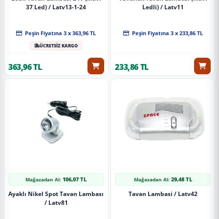
37 Led) / Latv13-1-24
Ledli) / Latv11
Peşin Fiyatına 3 x 363,96 TL
Peşin Fiyatına 3 x 233,86 TL
ÜCRETSİZ KARGO
363,96 TL
233,86 TL
106,07 TL
29,48 TL
Mağazadan Al:
Mağazadan Al:
Ayaklı Nikel Spot Tavan Lambası
Tavan Lambasi / Latv42
/ Latv81