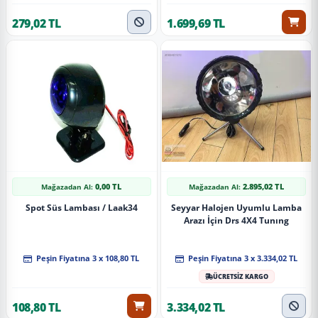
279,02 TL
1.699,69 TL
0,00 TL
2.895,02 TL
Mağazadan Al:
Mağazadan Al:
Spot Süs Lambası / Laak34
Seyyar Halojen Uyumlu Lamba
Arazı İçin Drs 4X4 Tunıng
Peşin Fiyatına 3 x 108,80 TL
Peşin Fiyatına 3 x 3.334,02 TL
ÜCRETSİZ KARGO
108,80 TL
3.334,02 TL