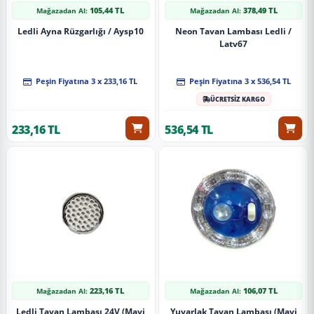
105,44 TL
378,49 TL
Mağazadan Al:
Mağazadan Al:
Ledli Ayna Rüzgarlığı / Aysp10
Neon Tavan Lambası Ledli /
Latv67
Peşin Fiyatına 3 x 233,16 TL
Peşin Fiyatına 3 x 536,54 TL
ÜCRETSİZ KARGO
233,16 TL
536,54 TL
223,16 TL
106,07 TL
Mağazadan Al:
Mağazadan Al:
Ledli Tavan Lambası 24V (Mavi
Yuvarlak Tavan Lambası (Mavi