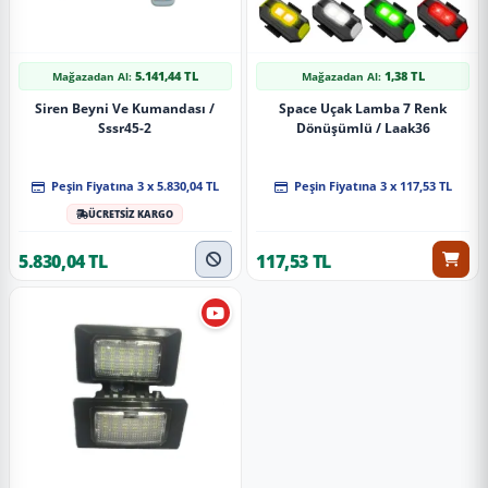
5.141,44 TL
1,38 TL
Mağazadan Al:
Mağazadan Al:
Siren Beyni Ve Kumandası /
Space Uçak Lamba 7 Renk
Sssr45-2
Dönüşümlü / Laak36
Peşin Fiyatına 3 x 5.830,04 TL
Peşin Fiyatına 3 x 117,53 TL
ÜCRETSİZ KARGO
5.830,04 TL
117,53 TL