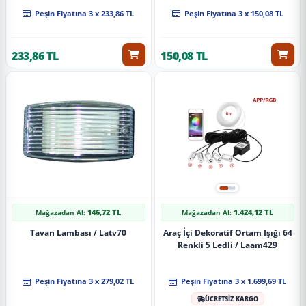
Peşin Fiyatına 3 x 233,86 TL
Peşin Fiyatına 3 x 150,08 TL
233,86 TL
150,08 TL
146,72 TL
1.424,12 TL
Mağazadan Al:
Mağazadan Al:
Tavan Lambası / Latv70
Araç İçi Dekoratif Ortam Işığı 64
Renkli 5 Ledli / Laam429
Peşin Fiyatına 3 x 279,02 TL
Peşin Fiyatına 3 x 1.699,69 TL
ÜCRETSİZ KARGO