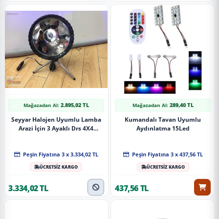
2.895,02 TL
289,40 TL
Mağazadan Al:
Mağazadan Al:
Seyyar Halojen Uyumlu Lamba
Kumandalı Tavan Uyumlu
Arazi İçin 3 Ayaklı Drs 4X4
Aydınlatma 15Led
Offroad Tunıng
Peşin Fiyatına 3 x 3.334,02 TL
Peşin Fiyatına 3 x 437,56 TL
ÜCRETSİZ KARGO
ÜCRETSİZ KARGO
3.334,02 TL
437,56 TL