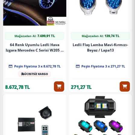
7.699,91 TL
139,74 TL
Mağazadan Al:
Mağazadan Al:
64 Renk Uyumlu Ledli Hava
Ledli Flaş Lamba Mavi-Kırmızı-
Izgara Mercedes C Serisi W205 İç
Beyaz / Lapa13
Atmosfer Işığı
Peşin Fiyatına 3 x 8.672,78 TL
Peşin Fiyatına 3 x 271,27 TL
ÜCRETSİZ KARGO
8.672,78 TL
271,27 TL