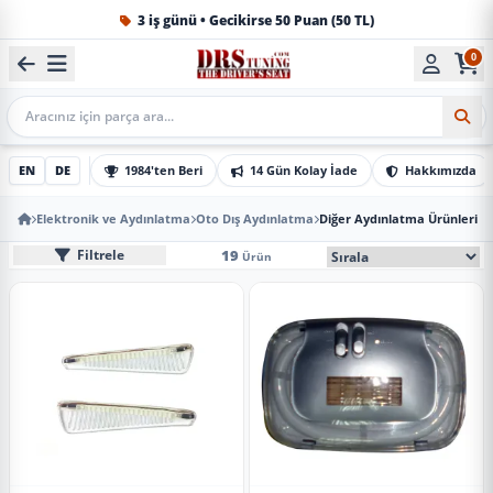
3 iş günü • Gecikirse 50 Puan (50 TL)
0
1984'ten beri Türkiye’nin en büyük oto aksesuar ve tuning
Mobil Arama
EN
DE
1984'ten Beri
14 Gün Kolay İade
Hakkımızda
Elektronik ve Aydınlatma
Oto Dış Aydınlatma
Diğer Aydınlatma Ürünleri
Diğer Aydınlatma Ürünleri
Mobil Sıralama Seçe
19
Filtrele
Ürün