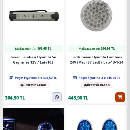
169,65 TL
296,96 TL
Mağazadan Al:
Mağazadan Al:
Tavan Lambası Uyumlu Su
Ledli Tavan Uyumlu Lambası
Geçirmez 12V / Latv103
24V (Mavi 37 Led) / Latv13-1-24
Peşin Fiyatına 3 x 304,50 TL
Peşin Fiyatına 3 x 445,96 TL
ÜCRETSİZ KARGO
ÜCRETSİZ KARGO
304,50 TL
445,96 TL