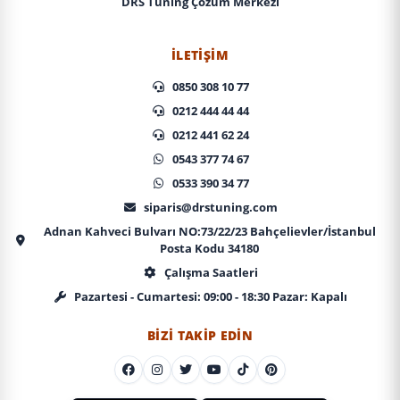
DRS Tuning Çözüm Merkezi
İLETIŞIM
0850 308 10 77
0212 444 44 44
0212 441 62 24
0543 377 74 67
0533 390 34 77
siparis@drstuning.com
Adnan Kahveci Bulvarı NO:73/22/23 Bahçelievler/İstanbul
Posta Kodu 34180
Çalışma Saatleri
Pazartesi - Cumartesi: 09:00 - 18:30 Pazar: Kapalı
BIZI TAKIP EDIN