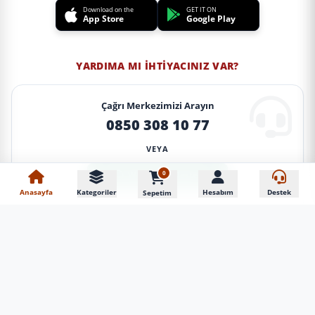
Download on the
GET IT ON
App Store
Google Play
YARDIMA MI İHTIYACINIZ VAR?
Çağrı Merkezimizi Arayın
0850 308 10 77
VEYA
0
WhatsApp Destek
Anasayfa
Kategoriler
Hesabım
Destek
Sepetim
Google Maps
Yandex Navi