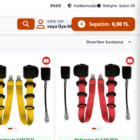
EN
DE
Hakkımızda
İletişim
Satıcı Ol
GIRIŞ YAP
Sepetim
0,00 TL
0
veya Üye Ol
Ürünleri Sırala
zadan Al:
3.112,37 TL
Mağazadan Al:
3.112,37 TL