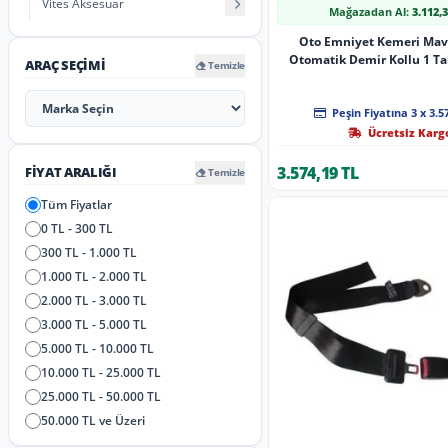
Vites Aksesuar
Mağazadan Al:
3.112,
Oto Emniyet Kemeri Mav
Otomatik Demir Kollu 1 Ta
ARAÇ SEÇIMI
Temizle
Peşin Fiyatına 3 x 3.5
Ücretsiz Karg
3.574,19 TL
FIYAT ARALIĞI
Temizle
Tüm Fiyatlar
0 TL - 300 TL
300 TL - 1.000 TL
1.000 TL - 2.000 TL
2.000 TL - 3.000 TL
3.000 TL - 5.000 TL
5.000 TL - 10.000 TL
10.000 TL - 25.000 TL
25.000 TL - 50.000 TL
50.000 TL ve Üzeri