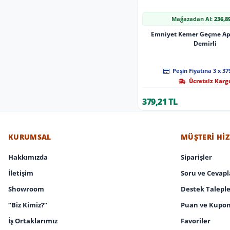
Mağazadan Al:
236,8
Emniyet Kemer Geçme Apa
Demirli
Peşin Fiyatına 3 x 37
Ücretsiz Karg
379,21 TL
KURUMSAL
MÜŞTERI HI
Hakkımızda
Siparişler
İletişim
Soru ve Cevapl
Showroom
Destek Taleple
“Biz Kimiz?”
Puan ve Kupon
İş Ortaklarımız
Favoriler