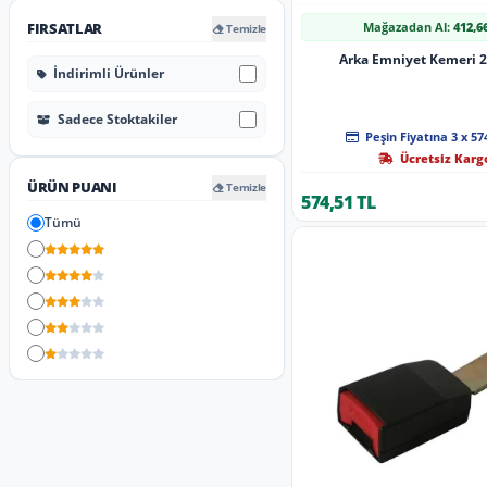
Mağazadan Al:
412,6
FIRSATLAR
Temizle
Arka Emniyet Kemeri 
İndirimli Ürünler
Sadece Stoktakiler
Peşin Fiyatına 3 x 57
Ücretsiz Karg
ÜRÜN PUANI
Temizle
574,51 TL
Tümü
5 Yıldız
4 Yıldız
3 Yıldız
2 Yıldız
1 Yıldız