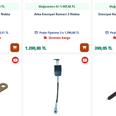
6 TL
Mağazadan Al:
1.147,32 TL
Mağa
2 Nokta
Arka Emniyet Kemeri 3 Nokta
Emniyet Ke
4,51 TL
Peşin Fiyatına 3 x 1.390,80 TL
Peşi
o
Ücretsiz Kargo
1.390,80 TL
399,05 TL