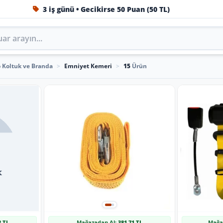
3 iş günü • Gecikirse 50 Puan (50 TL)
1984'ten beri Türkiye’nin en büyük oto aksesuar ve tuning
 Koltuk ve Branda
>
Emniyet Kemeri
>
15
Ürün
8 TL
Mağazadan Al:
381,71 TL
Mağa