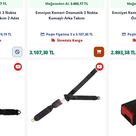
37 TL
Mağazadan Al:
2.692,17 TL
Mağa
i 3 Nokta
Emniyet Kemeri Otomatik 3 Nokta
Emniyet Keme
kım 2 Adet
Kumaşlı Arka Takım
Ön
74,19 TL
Peşin Fiyatına 3 x 3.107,30 TL
Peşin
o
Ücretsiz Kargo
3.107,30 TL
2.893,38 TL