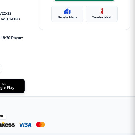
/22/23
Google Maps
Yandex Navi
Kodu 34180
 18:30 Pazar:
IT ON
gle Play