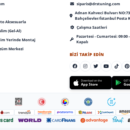
tum
siparis@drstuning.com
Adnan Kahveci Bulvarı NO:73
Bahçelievler/İstanbul Posta 
Oto Aksesuarla
Çalışma Saatleri
im (Gel-Al)
Pazartesi - Cumartesi: 09:00 -
lim Yerinde Montaj
Kapalı
züm Merkezi
BIZI TAKIP EDIN
Download on the
GET 
App Store
Goo