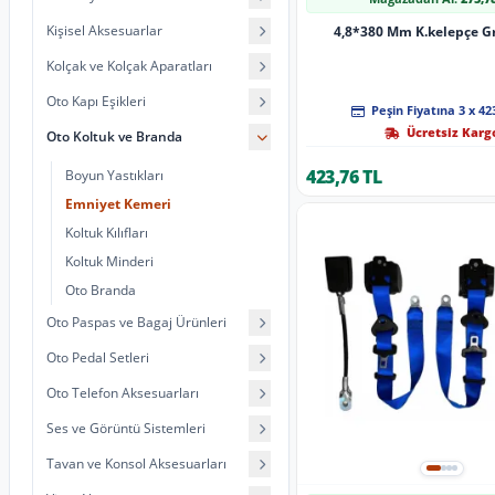
Kişisel Aksesuarlar
4,8*380 Mm K.kelepçe Gri
Kolçak ve Kolçak Aparatları
Oto Kapı Eşikleri
Peşin Fiyatına 3 x 42
Ücretsiz Karg
Oto Koltuk ve Branda
423,76 TL
Boyun Yastıkları
Emniyet Kemeri
Koltuk Kılıfları
Koltuk Minderi
Oto Branda
Oto Paspas ve Bagaj Ürünleri
Oto Pedal Setleri
Oto Telefon Aksesuarları
Ses ve Görüntü Sistemleri
Tavan ve Konsol Aksesuarları