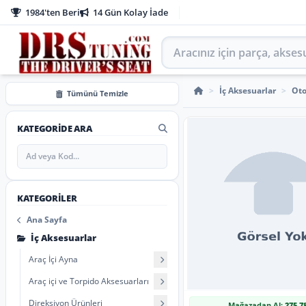
1984'ten Beri
14 Gün Kolay İade
Aracınız için parça arayın
Emniyet Kemeri
>
İç Aksesuarlar
>
Oto
Tümünü Temizle
KATEGORIDE ARA
KATEGORILER
Ana Sayfa
İç Aksesuarlar
Araç İçi Ayna
Araç içi ve Torpido Aksesuarları
Direksiyon Ürünleri
Mağazadan Al:
275,7