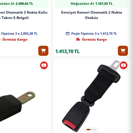
zadan Al:
2.499,64 TL
Mağazadan Al:
1.167,93 TL
ri Otomatik 3 Nokta Kollu
Emniyet Kemeri Otomatik 2 Nokta
 Takım E-Belgeli
Otobüs
 Fiyatına 3 x 2.893,38 TL
Peşin Fiyatına 3 x 1.413,70 TL
Ücretsiz Kargo
Ücretsiz Kargo
1.413,70 TL