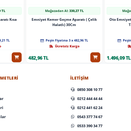
9 TL
Mağazadan Al:
330,27 TL
Mağa
ratı Kısa
Emniyet Kemer Geçme Aparatı ( Çelik
Oto Emniyet
Halatlı) 30Cm
T
9,21 TL
Peşin Fiyatına 3 x 482,96 TL
Peşin
o
Ücretsiz Kargo
482,96 TL
1.496,09 TL
ZMETLERI
İLETIŞIM
0850 308 10 77
ar
0212 444 44 44
ri
0212 441 62 24
lar
0543 377 74 67
0533 390 34 77