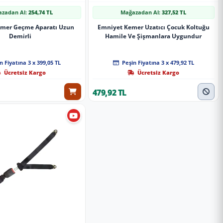
zadan Al:
254,74 TL
Mağazadan Al:
327,52 TL
mer Geçme Aparatı Uzun
Emniyet Kemer Uzatıcı Çocuk Koltuğu
Demirli
Hamile Ve Şişmanlara Uygundur
n Fiyatına 3 x 399,05 TL
Peşin Fiyatına 3 x 479,92 TL
Ücretsiz Kargo
Ücretsiz Kargo
479,92 TL