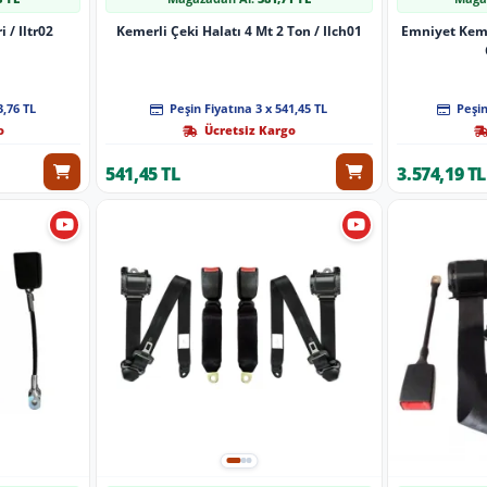
 / Iltr02
Kemerli Çeki Halatı 4 Mt 2 Ton / Ilch01
Emniyet Keme
3,76 TL
Peşin Fiyatına 3 x 541,45 TL
Peşin
o
Ücretsiz Kargo
541,45 TL
3.574,19 TL