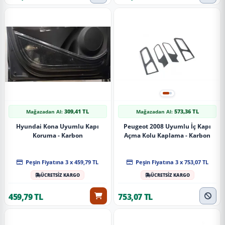
309,41 TL
573,36 TL
Mağazadan Al:
Mağazadan Al:
Hyundai Kona Uyumlu Kapı
Peugeot 2008 Uyumlu İç Kapı
Koruma - Karbon
Açma Kolu Kaplama - Karbon
Peşin Fiyatına 3 x 459,79 TL
Peşin Fiyatına 3 x 753,07 TL
ÜCRETSİZ KARGO
ÜCRETSİZ KARGO
459,79 TL
753,07 TL