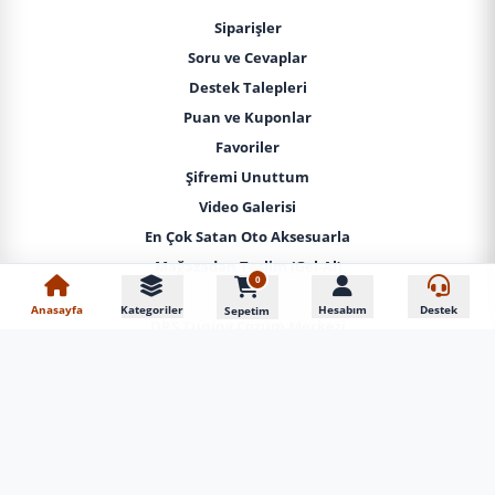
Siparişler
Soru ve Cevaplar
Destek Talepleri
Puan ve Kuponlar
Favoriler
Şifremi Unuttum
Video Galerisi
En Çok Satan Oto Aksesuarla
Mağazadan Teslim (Gel-Al)
0
Vip Adrese Teslim Yerinde Montaj
Anasayfa
Kategoriler
Hesabım
Destek
Sepetim
DRS Tuning Çözüm Merkezi
İLETIŞIM
0850 308 10 77
0212 444 44 44
0212 441 62 24