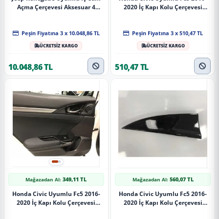
Açma Çerçevesi Aksesuar 4
2020 İç Kapı Kolu Çerçevesi
Parça Set Silver
Silver Kalın
Peşin Fiyatına 3 x 10.048,86 TL
Peşin Fiyatına 3 x 510,47 TL
ÜCRETSİZ KARGO
ÜCRETSİZ KARGO
10.048,86 TL
510,47 TL
349,11 TL
560,07 TL
Mağazadan Al:
Mağazadan Al:
Honda Civic Uyumlu Fc5 2016-
Honda Civic Uyumlu Fc5 2016-
2020 İç Kapı Kolu Çerçevesi
2020 İç Kapı Kolu Çerçevesi
Piano Black İnce
Piano Black Kalın