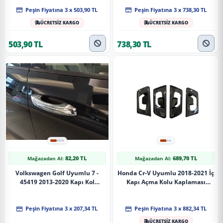
Peşin Fiyatına 3 x 503,90 TL
Peşin Fiyatına 3 x 738,30 TL
ÜCRETSİZ KARGO
ÜCRETSİZ KARGO
503,90 TL
738,30 TL
82,20 TL
689,70 TL
Mağazadan Al:
Mağazadan Al:
Volkswagen Golf Uyumlu 7 -
Honda Cr-V Uyumlu 2018-2021 İç
45419 2013-2020 Kapı Kol
Kapı Açma Kolu Kaplaması
Kaplama
Karbon
Peşin Fiyatına 3 x 207,34 TL
Peşin Fiyatına 3 x 882,34 TL
ÜCRETSİZ KARGO