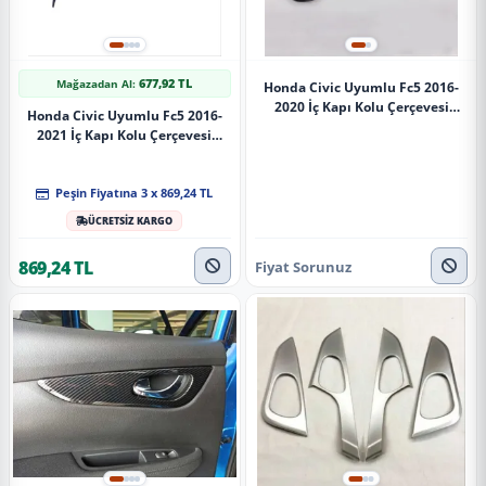
677,92 TL
Mağazadan Al:
Honda Civic Uyumlu Fc5 2016-
2020 İç Kapı Kolu Çerçevesi
Honda Civic Uyumlu Fc5 2016-
Karbon İnce
2021 İç Kapı Kolu Çerçevesi
Karbon Kalın
Peşin Fiyatına 3 x 869,24 TL
ÜCRETSİZ KARGO
869,24 TL
Fiyat Sorunuz