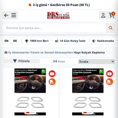
3 iş günü • Gecikirse 50 Puan (50 TL)
0
1984'ten beri Türkiye’nin en büyük oto aksesuar ve tuning
Mobil Arama
EN
DE
1984'ten Beri
14 Gün Kolay İade
Hakkımızda
İç Aksesuarlar
Tavan ve Konsol Aksesuarları
Kapı Kolçak Kaplama
Kapı Kolçak Kaplama
Mobil Sıralama Seçe
34
Filtrele
Ürün