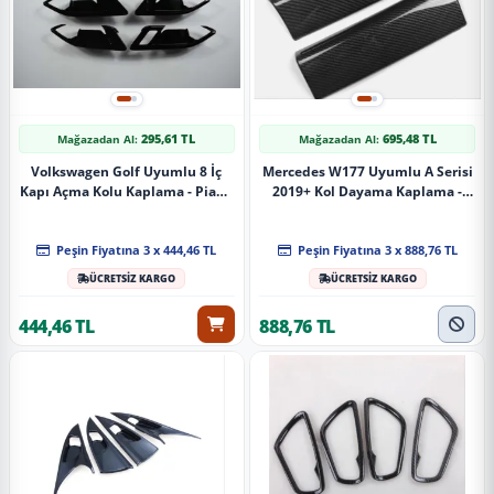
295,61 TL
695,48 TL
Mağazadan Al:
Mağazadan Al:
Volkswagen Golf Uyumlu 8 İç
Mercedes W177 Uyumlu A Serisi
Kapı Açma Kolu Kaplama - Piano
2019+ Kol Dayama Kaplama -
Black
Karbon
Peşin Fiyatına 3 x 444,46 TL
Peşin Fiyatına 3 x 888,76 TL
ÜCRETSİZ KARGO
ÜCRETSİZ KARGO
444,46 TL
888,76 TL