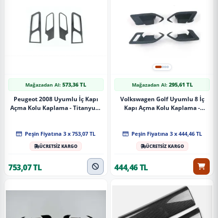
573,36 TL
295,61 TL
Mağazadan Al:
Mağazadan Al:
Peugeot 2008 Uyumlu İç Kapı
Volkswagen Golf Uyumlu 8 İç
Açma Kolu Kaplama - Titanyum
Kapı Açma Kolu Kaplama -
Siyah
Karbon
Peşin Fiyatına 3 x 753,07 TL
Peşin Fiyatına 3 x 444,46 TL
ÜCRETSİZ KARGO
ÜCRETSİZ KARGO
753,07 TL
444,46 TL