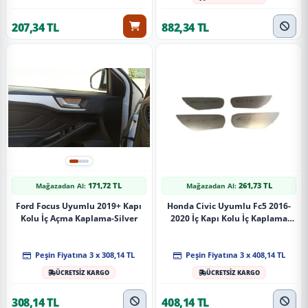
207,34 TL
882,34 TL
171,72 TL
261,73 TL
Mağazadan Al:
Mağazadan Al:
Ford Focus Uyumlu 2019+ Kapı
Honda Civic Uyumlu Fc5 2016-
Kolu İç Açma Kaplama-Silver
2020 İç Kapı Kolu İç Kaplama
Silver
Peşin Fiyatına 3 x 308,14 TL
Peşin Fiyatına 3 x 408,14 TL
ÜCRETSİZ KARGO
ÜCRETSİZ KARGO
308,14 TL
408,14 TL