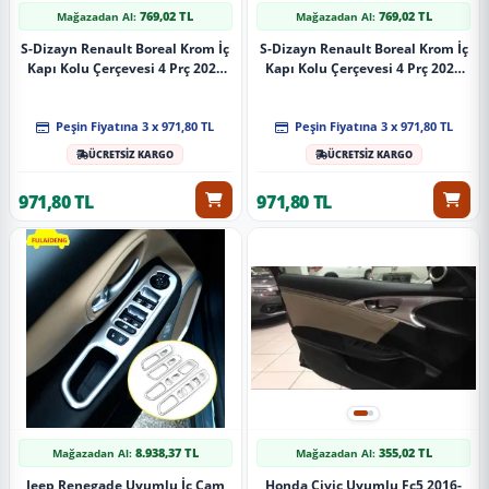
769,02 TL
769,02 TL
Mağazadan Al:
Mağazadan Al:
S-Dizayn Renault Boreal Krom İç
S-Dizayn Renault Boreal Krom İç
Kapı Kolu Çerçevesi 4 Prç 2025
Kapı Kolu Çerçevesi 4 Prç 2025
Üzeri A+ Kalite (Mat Krom)
Üzeri A+ Kalite (Parlak Krom)
Peşin Fiyatına 3 x 971,80 TL
Peşin Fiyatına 3 x 971,80 TL
ÜCRETSİZ KARGO
ÜCRETSİZ KARGO
971,80 TL
971,80 TL
8.938,37 TL
355,02 TL
Mağazadan Al:
Mağazadan Al:
Jeep Renegade Uyumlu İç Cam
Honda Civic Uyumlu Fc5 2016-