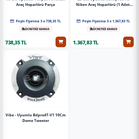
Araç Hoparlörü Parça
Niken Araç Hoparlörü (1 Adet)
Parça
Peşin Fiyatına 3 x 738,35 TL
Peşin Fiyatına 3 x 1.367,83 TL
ÜCRETSİZ KARGO
ÜCRETSİZ KARGO
738,35 TL
1.367,83 TL
Vibe - Uyumlu Bdpro4T-V1 10Cm
Dome Tweeter