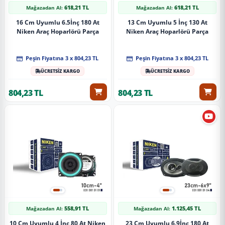
618,21 TL
618,21 TL
Mağazadan Al:
Mağazadan Al:
16 Cm Uyumlu 6.5İnç 180 At
13 Cm Uyumlu 5 İnç 130 At
Niken Araç Hoparlörü Parça
Niken Araç Hoparlörü Parça
Peşin Fiyatına 3 x 804,23 TL
Peşin Fiyatına 3 x 804,23 TL
ÜCRETSİZ KARGO
ÜCRETSİZ KARGO
804,23 TL
804,23 TL
558,91 TL
1.125,45 TL
Mağazadan Al:
Mağazadan Al:
10 Cm Uyumlu 4 İnç 80 At Niken
23 Cm Uyumlu 6.9İnç 180 At