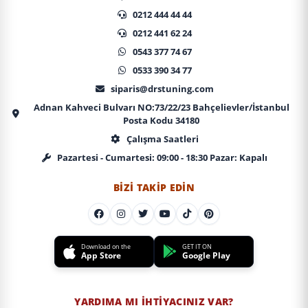
0212 444 44 44
0212 441 62 24
0543 377 74 67
0533 390 34 77
siparis@drstuning.com
Adnan Kahveci Bulvarı NO:73/22/23 Bahçelievler/İstanbul
Posta Kodu 34180
Çalışma Saatleri
Pazartesi - Cumartesi: 09:00 - 18:30 Pazar: Kapalı
BIZI TAKIP EDIN
Download on the
GET IT ON
App Store
Google Play
YARDIMA MI İHTIYACINIZ VAR?