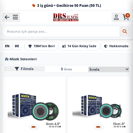
3 iş günü • Gecikirse 50 Puan (50 TL)
0
1984'ten beri Türkiye’nin en büyük oto aksesuar ve tuning
Mobil Arama
EN
DE
1984'ten Beri
14 Gün Kolay İade
Hakkımızda
Müzik Sistemleri
Müzik Sistemleri
Mobil Sıralama Seçe
5
Filtrele
Ürün