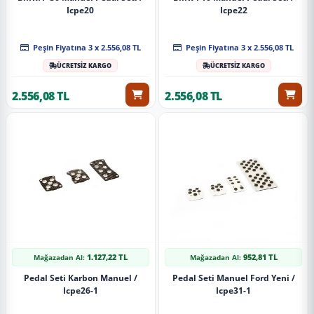
Icpe20
Icpe22
Peşin Fiyatına 3 x 2.556,08 TL
Peşin Fiyatına 3 x 2.556,08 TL
ÜCRETSİZ KARGO
ÜCRETSİZ KARGO
2.556,08 TL
2.556,08 TL
1.127,22 TL
952,81 TL
Mağazadan Al:
Mağazadan Al:
Pedal Seti Karbon Manuel /
Pedal Seti Manuel Ford Yeni /
Icpe26-1
Icpe31-1