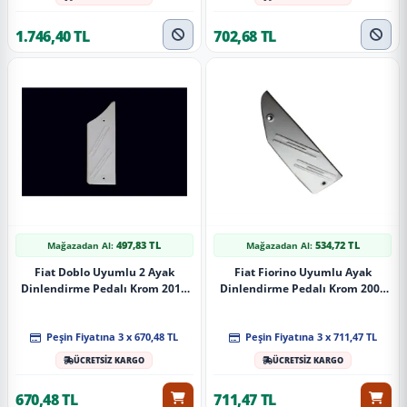
1.746,40 TL
702,68 TL
497,83 TL
534,72 TL
Mağazadan Al:
Mağazadan Al:
Fiat Doblo Uyumlu 2 Ayak
Fiat Fiorino Uyumlu Ayak
Dinlendirme Pedalı Krom 2010
Dinlendirme Pedalı Krom 2008
Ve Sonrası
Ve Sonrası
Peşin Fiyatına 3 x 670,48 TL
Peşin Fiyatına 3 x 711,47 TL
ÜCRETSİZ KARGO
ÜCRETSİZ KARGO
670,48 TL
711,47 TL