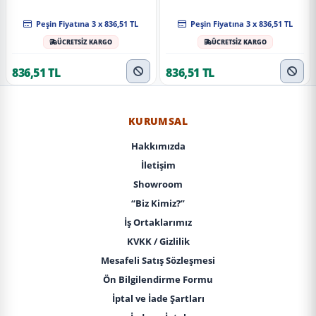
Peşin Fiyatına 3 x 836,51 TL
Peşin Fiyatına 3 x 836,51 TL
ÜCRETSİZ KARGO
ÜCRETSİZ KARGO
836,51 TL
836,51 TL
KURUMSAL
Hakkımızda
İletişim
Showroom
“Biz Kimiz?”
İş Ortaklarımız
KVKK / Gizlilik
Mesafeli Satış Sözleşmesi
Ön Bilgilendirme Formu
İptal ve İade Şartları