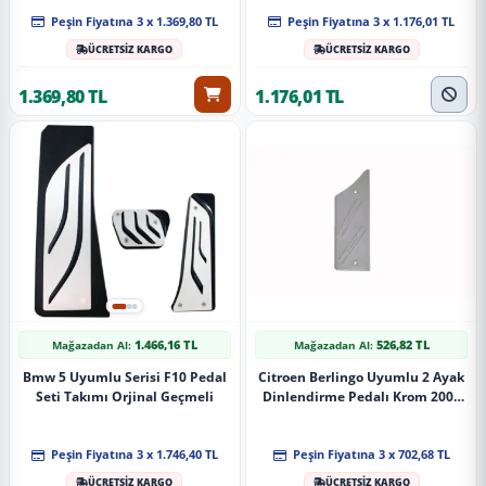
Peşin Fiyatına 3 x 1.369,80 TL
Peşin Fiyatına 3 x 1.176,01 TL
ÜCRETSİZ KARGO
ÜCRETSİZ KARGO
1.369,80 TL
1.176,01 TL
1.466,16 TL
526,82 TL
Mağazadan Al:
Mağazadan Al:
Bmw 5 Uyumlu Serisi F10 Pedal
Citroen Berlingo Uyumlu 2 Ayak
Seti Takımı Orjinal Geçmeli
Dinlendirme Pedalı Krom 2008
Ve Sonrası
Peşin Fiyatına 3 x 1.746,40 TL
Peşin Fiyatına 3 x 702,68 TL
ÜCRETSİZ KARGO
ÜCRETSİZ KARGO