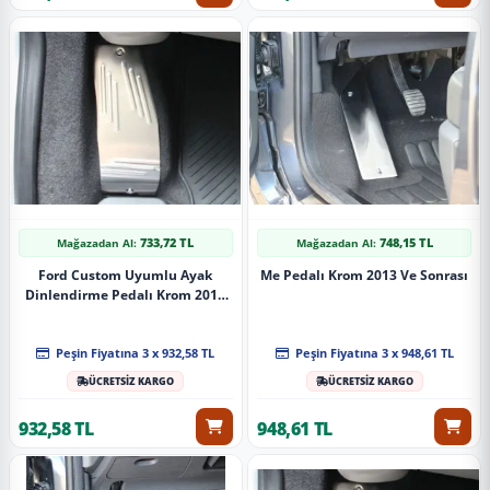
733,72 TL
748,15 TL
Mağazadan Al:
Mağazadan Al:
Ford Custom Uyumlu Ayak
Me Pedalı Krom 2013 Ve Sonrası
Dinlendirme Pedalı Krom 2013
Ve Sonrası
Peşin Fiyatına 3 x 932,58 TL
Peşin Fiyatına 3 x 948,61 TL
ÜCRETSİZ KARGO
ÜCRETSİZ KARGO
932,58 TL
948,61 TL