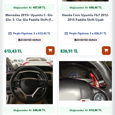
447,69 TL
648,46 TL
Mağazadan Al:
Mağazadan Al:
Mercedes 2015+ Uyumlu C- Glc-
Honda Civic Uyumlu Fb7 2012-
Gle- S- Cla- Gla Paddle Shift (F1
2015 Paddle Shift Siyah
Vites Kulakçık) Silver
Peşin Fiyatına 3 x 613,43 TL
Peşin Fiyatına 3 x 836,51 TL
ÜCRETSİZ KARGO
ÜCRETSİZ KARGO
613,43 TL
836,51 TL
648,46 TL
613,86 TL
Mağazadan Al:
Mağazadan Al: