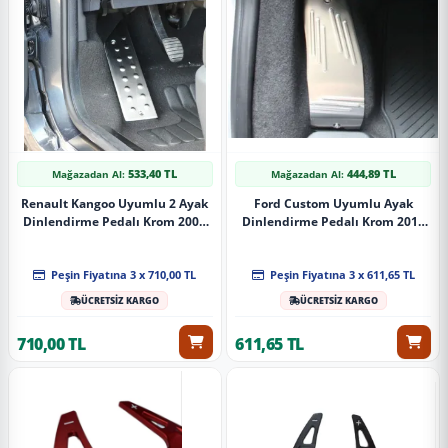
533,40 TL
444,89 TL
Mağazadan Al:
Mağazadan Al:
Renault Kangoo Uyumlu 2 Ayak
Ford Custom Uyumlu Ayak
Dinlendirme Pedalı Krom 2008
Dinlendirme Pedalı Krom 2018
Ve Sonrası
Ve Sonrası
Peşin Fiyatına 3 x 710,00 TL
Peşin Fiyatına 3 x 611,65 TL
ÜCRETSİZ KARGO
ÜCRETSİZ KARGO
710,00 TL
611,65 TL