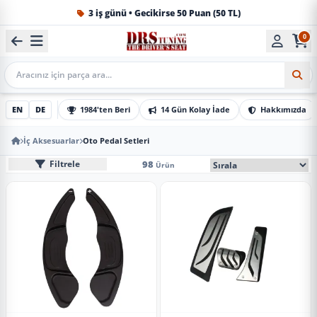
3 iş günü • Gecikirse 50 Puan (50 TL)
0
1984'ten beri Türkiye’nin en büyük oto aksesuar ve tuning
Mobil Arama
EN
DE
1984'ten Beri
14 Gün Kolay İade
Hakkımızda
İç Aksesuarlar
Oto Pedal Setleri
Oto Pedal Setleri
Mobil Sıralama Seçe
98
Filtrele
Ürün