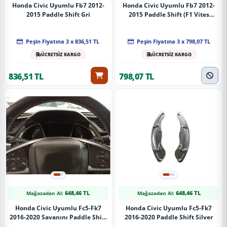
Honda Civic Uyumlu Fb7 2012-
Honda Civic Uyumlu Fb7 2012-
2015 Paddle Shift Gri
2015 Paddle Shift (F1 Vites
Kulakçık) Kırmızı
Peşin Fiyatına 3 x 836,51 TL
Peşin Fiyatına 3 x 798,07 TL
ÜCRETSİZ KARGO
ÜCRETSİZ KARGO
836,51 TL
798,07 TL
648,46 TL
648,46 TL
Mağazadan Al:
Mağazadan Al:
Honda Civic Uyumlu Fc5-Fk7
Honda Civic Uyumlu Fc5-Fk7
2016-2020 Savanını Paddle Shift
2016-2020 Paddle Shift Silver
Black