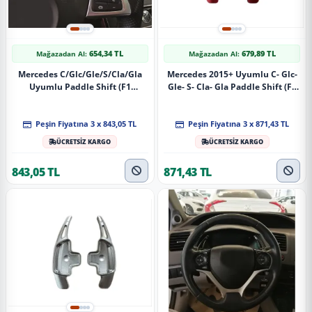
654,34 TL
679,89 TL
Mağazadan Al:
Mağazadan Al:
Mercedes C/Glc/Gle/S/Cla/Gla
Mercedes 2015+ Uyumlu C- Glc-
Uyumlu Paddle Shift (F1
Gle- S- Cla- Gla Paddle Shift (F1
Kulakçık) Siyah
Vites Kulakçık) Kırmızı
Peşin Fiyatına 3 x 843,05 TL
Peşin Fiyatına 3 x 871,43 TL
ÜCRETSİZ KARGO
ÜCRETSİZ KARGO
843,05 TL
871,43 TL