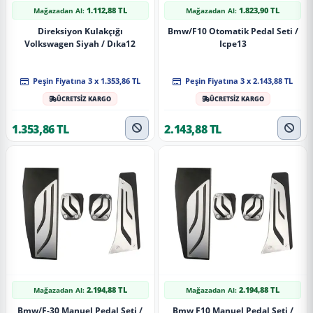
1.112,88 TL
1.823,90 TL
Mağazadan Al:
Mağazadan Al:
Direksiyon Kulakçığı
Bmw/F10 Otomatik Pedal Seti /
Volkswagen Siyah / Dıka12
Icpe13
Peşin Fiyatına 3 x 1.353,86 TL
Peşin Fiyatına 3 x 2.143,88 TL
ÜCRETSİZ KARGO
ÜCRETSİZ KARGO
1.353,86 TL
2.143,88 TL
2.194,88 TL
2.194,88 TL
Mağazadan Al:
Mağazadan Al:
Bmw/F-30 Manuel Pedal Seti /
Bmw F10 Manuel Pedal Seti /