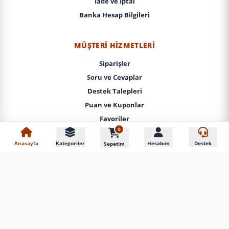
İade ve İptal
Banka Hesap Bilgileri
MÜŞTERI HIZMETLERI
Siparişler
Soru ve Cevaplar
Destek Talepleri
Puan ve Kuponlar
Favoriler
0
Şifremi Unuttum
Anasayfa
Kategoriler
Hesabım
Destek
Sepetim
Video Galerisi
En Çok Satan Oto Aksesuarla
Mağazadan Teslim (Gel-Al)
Vip Adrese Teslim Yerinde Montaj
DRS Tuning Çözüm Merkezi