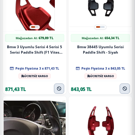
679,89 TL
654,34 TL
Mağazadan Al:
Mağazadan Al:
Bmw 3 Uyumlu Serisi 4 Serisi 5
Bmw 38445 Uyumlu Serisi
Serisi Paddle Shift (F1 Vites
Paddle Shift - Siyah
Kulakçık) - Kırmızı
Peşin Fiyatına 3 x 871,43 TL
Peşin Fiyatına 3 x 843,05 TL
ÜCRETSİZ KARGO
ÜCRETSİZ KARGO
871,43 TL
843,05 TL