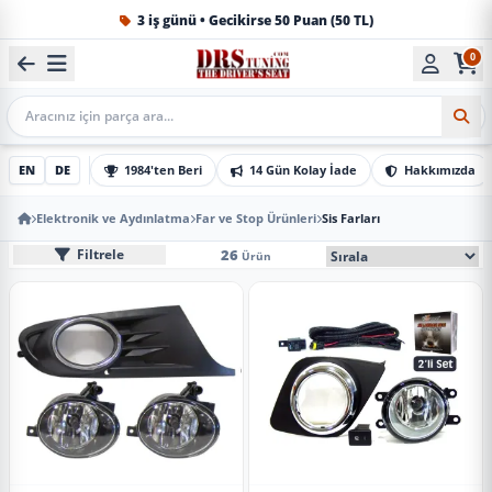
3 iş günü • Gecikirse 50 Puan (50 TL)
0
1984'ten beri Türkiye’nin en büyük oto aksesuar ve tuning
Mobil Arama
EN
DE
1984'ten Beri
14 Gün Kolay İade
Hakkımızda
Elektronik ve Aydınlatma
Far ve Stop Ürünleri
Sis Farları
Sis Farları
Mobil Sıralama Seçe
26
Filtrele
Ürün