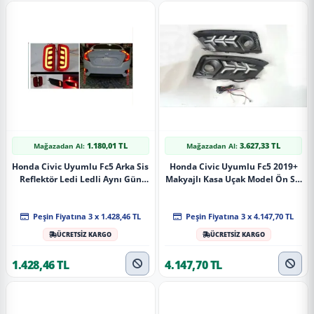
1.180,01 TL
3.627,33 TL
Mağazadan Al:
Mağazadan Al:
Honda Civic Uyumlu Fc5 Arka Sis
Honda Civic Uyumlu Fc5 2019+
Reflektör Ledi Ledli Aynı Gün
Makyajlı Kasa Uçak Model Ön Sis
Kargo
Ledi
Peşin Fiyatına 3 x 1.428,46 TL
Peşin Fiyatına 3 x 4.147,70 TL
ÜCRETSİZ KARGO
ÜCRETSİZ KARGO
1.428,46 TL
4.147,70 TL