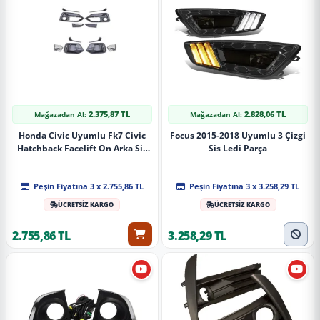
2.375,87 TL
2.828,06 TL
Mağazadan Al:
Mağazadan Al:
Honda Civic Uyumlu Fk7 Civic
Focus 2015-2018 Uyumlu 3 Çizgi
Hatchback Facelift On Arka Sis
Sis Ledi Parça
Kapakları
Peşin Fiyatına 3 x 2.755,86 TL
Peşin Fiyatına 3 x 3.258,29 TL
ÜCRETSİZ KARGO
ÜCRETSİZ KARGO
2.755,86 TL
3.258,29 TL