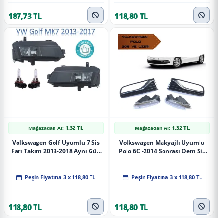
187,73 TL
118,80 TL
1,32 TL
1,32 TL
Mağazadan Al:
Mağazadan Al:
Volkswagen Golf Uyumlu 7 Sis
Volkswagen Makyajlı Uyumlu
Farı Takım 2013-2018 Aynı Gün
Polo 6C -2014 Sonrası Oem Sis
Kargo
Lambası Ve Çerçevesi
Peşin Fiyatına 3 x 118,80 TL
Peşin Fiyatına 3 x 118,80 TL
118,80 TL
118,80 TL