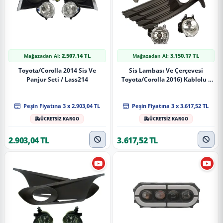
2.507,14 TL
3.150,17 TL
Mağazadan Al:
Mağazadan Al:
Toyota/Corolla 2014 Sis Ve
Sis Lambası Ve Çerçevesi
Panjur Seti / Lass214
Toyota/Corolla 2016) Kablolu /
Lass263
Peşin Fiyatına 3 x 2.903,04 TL
Peşin Fiyatına 3 x 3.617,52 TL
ÜCRETSİZ KARGO
ÜCRETSİZ KARGO
2.903,04 TL
3.617,52 TL