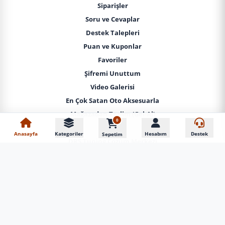
Siparişler
Soru ve Cevaplar
Destek Talepleri
Puan ve Kuponlar
Favoriler
Şifremi Unuttum
Video Galerisi
En Çok Satan Oto Aksesuarla
Mağazadan Teslim (Gel-Al)
0
Vip Adrese Teslim Yerinde Montaj
Anasayfa
Kategoriler
Hesabım
Destek
Sepetim
DRS Tuning Çözüm Merkezi
İLETIŞIM
0850 308 10 77
0212 444 44 44
0212 441 62 24