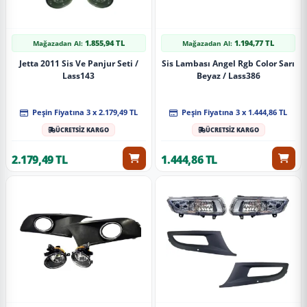
1.855,94 TL
1.194,77 TL
Mağazadan Al:
Mağazadan Al:
Jetta 2011 Sis Ve Panjur Seti /
Sis Lambası Angel Rgb Color Sarı
Lass143
Beyaz / Lass386
Peşin Fiyatına 3 x 2.179,49 TL
Peşin Fiyatına 3 x 1.444,86 TL
ÜCRETSİZ KARGO
ÜCRETSİZ KARGO
2.179,49 TL
1.444,86 TL