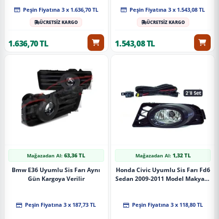
Peşin Fiyatına 3 x 1.636,70 TL
Peşin Fiyatına 3 x 1.543,08 TL
ÜCRETSİZ KARGO
ÜCRETSİZ KARGO
1.636,70 TL
1.543,08 TL
63,36 TL
1,32 TL
Mağazadan Al:
Mağazadan Al:
Bmw E36 Uyumlu Sis Farı Aynı
Honda Civic Uyumlu Sis Farı Fd6
Gün Kargoya Verilir
Sedan 2009-2011 Model Makyajlı
Kasa
Peşin Fiyatına 3 x 187,73 TL
Peşin Fiyatına 3 x 118,80 TL