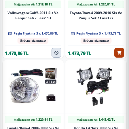
1.218,18 TL
1.220,81 TL
Mağazadan Al:
Mağazadan Al:
Volkswagen/Golf6 2011 Sis Ve
Toyota/Raw-4 2009-2010 Sis Ve
Panjur Seti / Lass113
Panjur Seti/ Lass127
Peşin Fiyatına 3 x 1.470,86 TL
Peşin Fiyatına 3 x 1.473,79 TL
ÜCRETSİZ KARGO
ÜCRETSİZ KARGO
1.470,86 TL
1.473,79 TL
1.220,81 TL
1.443,42 TL
Mağazadan Al:
Mağazadan Al:
Toyota/Raw-4 2006-2008 Sis Ve
Honda Fit/Jazz 2008 Sis Ve