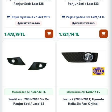
Panjur Seti/ Lass128
Panjur Seti / Lass133
Peşin Fiyatına 3 x 1.473,79 TL
Peşin Fiyatına 3 x 1.721,14 TL
ÜCRETSİZ KARGO
ÜCRETSİZ KARGO
1.473,79 TL
1.721,14 TL
1.367,43 TL
1.283,17 TL
Mağazadan Al:
Mağazadan Al:
Seat/Leon 2005-2010 Sis Ve
Focus 2 (2005-2011) Uyumlu
Panjur Seti / Lass163
Hella Sis Farı Orjinal