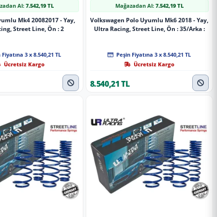
zadan Al:
7.542,19 TL
Mağazadan Al:
7.542,19 TL
Uyumlu Mk4 20082017 - Yay,
Volkswagen Polo Uyumlu Mk6 2018 - Yay,
ing, Street Line, Ön : 2
Ultra Racing, Street Line, Ön : 35/Arka :
 Fiyatına 3 x 8.540,21 TL
Peşin Fiyatına 3 x 8.540,21 TL
Ücretsiz Kargo
Ücretsiz Kargo
8.540,21 TL