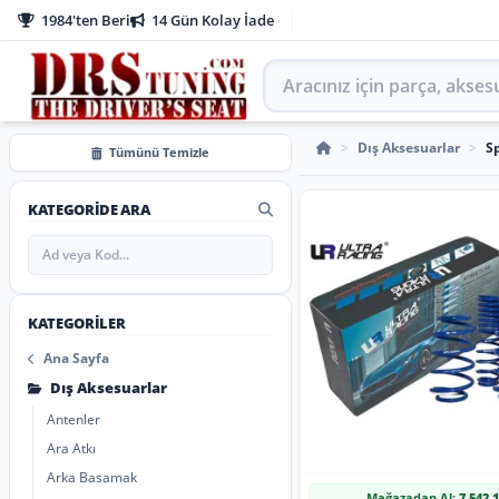
1984'ten Beri
14 Gün Kolay İade
Aracınız için parça arayın
Spor Yay
>
Dış Aksesuarlar
>
S
Tümünü Temizle
KATEGORIDE ARA
KATEGORILER
Ana Sayfa
Dış Aksesuarlar
Antenler
Ara Atkı
Arka Basamak
Mağazadan Al:
7.542,