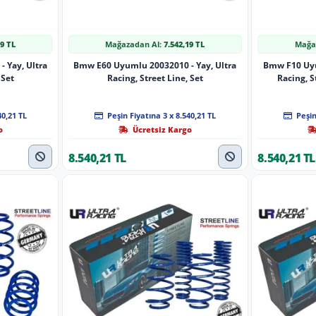
19 TL
Mağazadan Al:
7.542,19 TL
Mağa
 Yay, Ultra
Bmw E60 Uyumlu 20032010 - Yay, Ultra
Bmw F10 Uyu
 Set
Racing, Street Line, Set
Racing, S
40,21 TL
Peşin Fiyatına 3 x 8.540,21 TL
Peşin
o
Ücretsiz Kargo
8.540,21 TL
8.540,21 TL