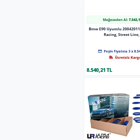
Mağazadan Al:
7.542,
Bmw E90 Uyumlu 20042011 -
Racing, Street Line,
Peşin Fiyatına 3 x 8.5
Ücretsiz Karg
8.540,21 TL