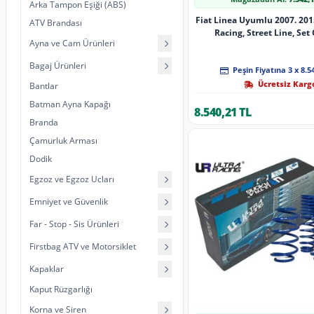
Arka Tampon Eşiği (ABS)
Fiat Linea Uyumlu 2007. 2015
ATV Brandası
Racing, Street Line, Set 
Ayna ve Cam Ürünleri
Bagaj Ürünleri
Peşin Fiyatına 3 x 8.5
Ücretsiz Karg
Bantlar
Batman Ayna Kapağı
8.540,21 TL
Branda
Çamurluk Arması
Dodik
Egzoz ve Egzoz Ucları
Emniyet ve Güvenlik
Far - Stop - Sis Ürünleri
Firstbag ATV ve Motorsiklet
Kapaklar
Kaput Rüzgarlığı
Korna ve Siren