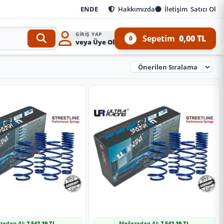
EN
DE
Hakkımızda
İletişim
Satıcı Ol
GIRIŞ YAP
Sepetim
0,00 TL
0
veya Üye Ol
Ürünleri Sırala
zadan Al:
7.542,19 TL
Mağazadan Al:
7.542,19 TL