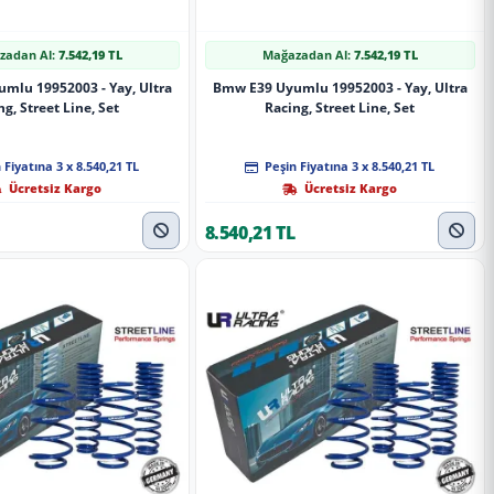
zadan Al:
7.542,19 TL
Mağazadan Al:
7.542,19 TL
mlu 19952003 - Yay, Ultra
Bmw E39 Uyumlu 19952003 - Yay, Ultra
ng, Street Line, Set
Racing, Street Line, Set
 Fiyatına 3 x 8.540,21 TL
Peşin Fiyatına 3 x 8.540,21 TL
Ücretsiz Kargo
Ücretsiz Kargo
8.540,21 TL