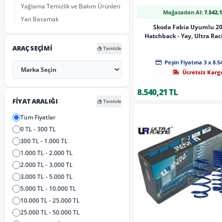
Yağlama Temizlik ve Bakım Ürünleri
Mağazadan Al:
7.542,
Yan Basamak
Skoda Fabia Uyumlu 2
Hatchback - Yay, Ultra Rac
Line, Ön Ark
ARAÇ SEÇIMI
Temizle
Peşin Fiyatına 3 x 8.5
Ücretsiz Karg
8.540,21 TL
FIYAT ARALIĞI
Temizle
Tüm Fiyatlar
0 TL - 300 TL
300 TL - 1.000 TL
1.000 TL - 2.000 TL
2.000 TL - 3.000 TL
3.000 TL - 5.000 TL
5.000 TL - 10.000 TL
10.000 TL - 25.000 TL
25.000 TL - 50.000 TL