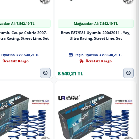
zadan Al:
7.542,19 TL
Mağazadan Al:
7.542,19 TL
umlu Coupe Cabrio 2007-
Bmw E87/E81 Uyumlu 20042011 - Yay,
ltra Racing, Street Line, Set
Ultra Racing, Street Line, Set
 Fiyatına 3 x 8.540,21 TL
Peşin Fiyatına 3 x 8.540,21 TL
Ücretsiz Kargo
Ücretsiz Kargo
8.540,21 TL