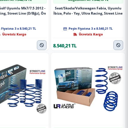
olf Uyumlu Mk7/7.5 2012 -
Seat/Skoda/Volkswagen Fabia, Uyumlu
ing, Street Line (D/Bğz), Ön
İbiza, Polo - Yay, Ultra Racing, Street Line
 Fiyatına 3 x 8.540,21 TL
Peşin Fiyatına 3 x 8.540,21 TL
Ücretsiz Kargo
Ücretsiz Kargo
8.540,21 TL