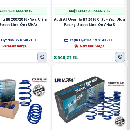
zadan Al:
7.542,19 TL
Mağazadan Al:
7.542,19 TL
u B8 20072016 - Yay, Ultra
Audi A5 Uyumlu B9 2016 C, Sb - Yay, Ultra
Street Line, Ön : 35/Ar
Racing, Street Line, Ön Arka S
 Fiyatına 3 x 8.540,21 TL
Peşin Fiyatına 3 x 8.540,21 TL
Ücretsiz Kargo
Ücretsiz Kargo
8.540,21 TL