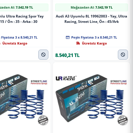
zadan Al:
7.542,19 TL
Mağazadan Al:
7.542,19 TL
lu Ultra Racing Spor Yay
Audi A3 Uyumlu 8L 19962003 - Yay, Ultra
5 / Ön : 35 - Arka : 30
Racing, Street Line, Ön : 45/Ark
 Fiyatına 3 x 8.540,21 TL
Peşin Fiyatına 3 x 8.540,21 TL
Ücretsiz Kargo
Ücretsiz Kargo
8.540,21 TL