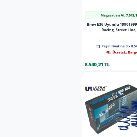
Mağazadan Al:
7.542,
Bmw E36 Uyumlu 19901999 -
Racing, Street Line,
Peşin Fiyatına 3 x 8.5
Ücretsiz Karg
8.540,21 TL