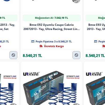
19 TL
Mağazadan Al:
7.542,19 TL
Mağa
013 - Yay,
Bmw E92 Uyumlu Coupe Cabrio
Bmw E93 Uy
ne, Set
20072013 - Yay, Ultra Racing, Street Line,
2013 - Yay, U
Set
40,21 TL
Peşin Fiyatına 3 x 8.540,21 TL
Peşin
o
Ücretsiz Kargo
8.540,21 TL
8.540,21 TL