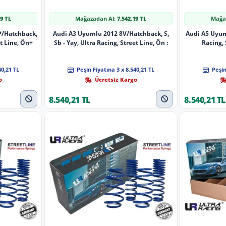
19 TL
Mağazadan Al:
7.542,19 TL
Mağa
P/Hatchback,
Audi A3 Uyumlu 2012 8V/Hatchback, S,
Audi A5 Uyuml
et Line, Ön+
Sb - Yay, Ultra Racing, Street Line, Ön :
Racing, 
40,21 TL
Peşin Fiyatına 3 x 8.540,21 TL
Peşin
o
Ücretsiz Kargo
8.540,21 TL
8.540,21 TL