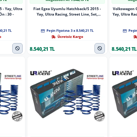
 - Yay, Ultra
Fiat Egea Uyumlu Hatchback/S 2015 -
Volkswagen G
Ön : 30 -
Yay, Ultra Racing, Street Line, Set,
Yay, Ultra Rac
Hatchback/S
40,21 TL
Peşin Fiyatına 3 x 8.540,21 TL
Peşin
o
Ücretsiz Kargo
8.540,21 TL
8.540,21 TL