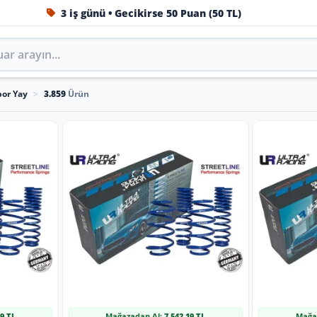
3 iş günü • Gecikirse 50 Puan (50 TL)
1984'ten beri Türkiye’nin en büyük oto aksesuar ve tuning
por Yay
>
3.859
Ürün
19 TL
Mağazadan Al:
7.542,19 TL
Mağa