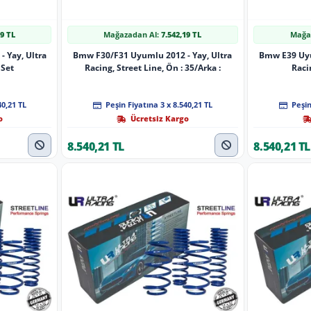
19 TL
Mağazadan Al:
7.542,19 TL
Mağa
 Yay, Ultra
Bmw F30/F31 Uyumlu 2012 - Yay, Ultra
Bmw E39 Uyu
 Set
Racing, Street Line, Ön : 35/Arka :
Raci
40,21 TL
Peşin Fiyatına 3 x 8.540,21 TL
Peşin
o
Ücretsiz Kargo
8.540,21 TL
8.540,21 TL