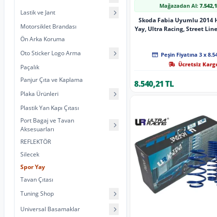
Mağazadan Al:
7.542,
Lastik ve Jant
Skoda Fabia Uyumlu 2014 
Motorsiklet Brandası
Yay, Ultra Racing, Street Line
Ön Arka Koruma
Oto Sticker Logo Arma
Peşin Fiyatına 3 x 8.5
Ücretsiz Karg
Paçalık
Panjur Çıta ve Kaplama
8.540,21 TL
Plaka Ürünleri
Plastik Yan Kapı Çıtası
Port Bagaj ve Tavan
Aksesuarları
REFLEKTÖR
Silecek
Spor Yay
Tavan Çıtası
Tuning Shop
Universal Basamaklar