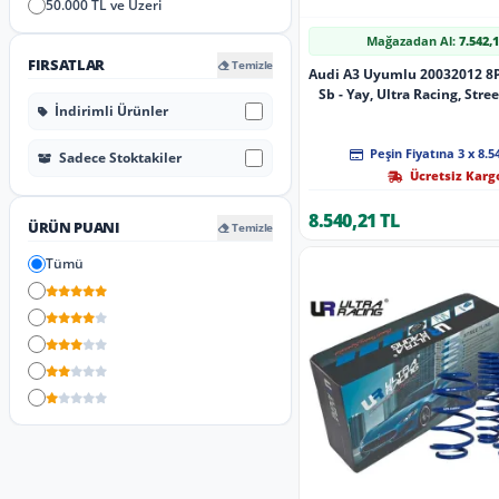
50.000 TL ve Üzeri
Mağazadan Al:
7.542,
FIRSATLAR
Temizle
Audi A3 Uyumlu 20032012 8
Sb - Yay, Ultra Racing, Stre
İndirimli Ürünler
Peşin Fiyatına 3 x 8.5
Sadece Stoktakiler
Ücretsiz Karg
8.540,21 TL
ÜRÜN PUANI
Temizle
Tümü
5 Yıldız
4 Yıldız
3 Yıldız
2 Yıldız
1 Yıldız