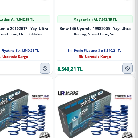
zadan Al:
7.542,19 TL
Mağazadan Al:
7.542,19 TL
mlu 20102017 - Yay, Ultra
Bmw E46 Uyumlu 19982005 - Yay, Ultra
treet Line, Ön : 35/Arka
Racing, Street Line, Set
 Fiyatına 3 x 8.540,21 TL
Peşin Fiyatına 3 x 8.540,21 TL
Ücretsiz Kargo
Ücretsiz Kargo
8.540,21 TL