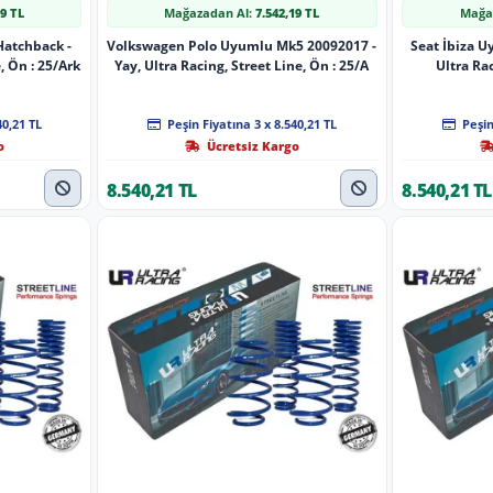
19 TL
Mağazadan Al:
7.542,19 TL
Mağa
Hatchback -
Volkswagen Polo Uyumlu Mk5 20092017 -
Seat İbiza 
, Ön : 25/Ark
Yay, Ultra Racing, Street Line, Ön : 25/A
Ultra Rac
40,21 TL
Peşin Fiyatına 3 x 8.540,21 TL
Peşin
o
Ücretsiz Kargo
8.540,21 TL
8.540,21 TL