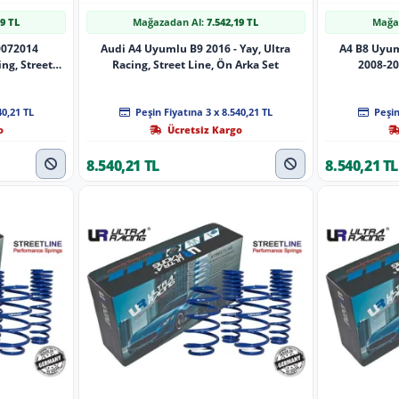
19 TL
Mağazadan Al:
7.542,19 TL
Mağa
0072014
Audi A4 Uyumlu B9 2016 - Yay, Ultra
A4 B8 Uyum
ing, Street
Racing, Street Line, Ön Arka Set
2008-201
40,21 TL
Peşin Fiyatına 3 x 8.540,21 TL
Peşin
o
Ücretsiz Kargo
8.540,21 TL
8.540,21 TL