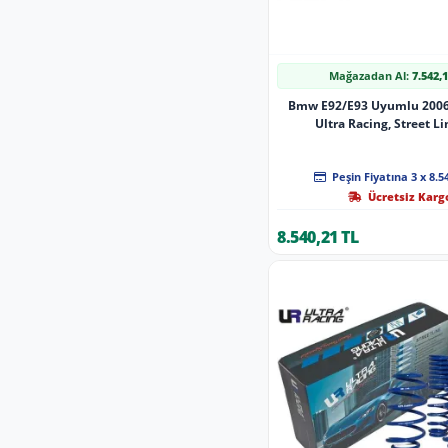
Mağazadan Al:
7.542,
Bmw E92/E93 Uyumlu 20062
Ultra Racing, Street Li
Peşin Fiyatına 3 x 8.5
Ücretsiz Karg
8.540,21 TL