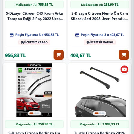
755,55 TL
258,90 TL
Mağazadan Al:
Mağazadan Al:
S-Dizayn Citroen C4X Krom Arka
S-Dizayn Citroen Nemo Ön Cam
Tampon Eşiği 2 Prç. 2022 Üzeri
Silecek Seti 2008 Üzeri Premium
A+ Kalite
Araca Özel 65-48 Cm A+ Kalite
Peşin Fiyatına 3 x 956,83 TL
Peşin Fiyatına 3 x 403,67 TL
ÜCRETSİZ KARGO
ÜCRETSİZ KARGO
956,83 TL
403,67 TL
258,90 TL
3.989,93 TL
Mağazadan Al:
Mağazadan Al:
S-Dizayn Citroen Berlingo Ön
Turtle Citroen Berlingo 2019-