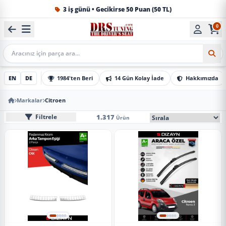
3 iş günü • Gecikirse 50 Puan (50 TL)
0
1984'ten beri Türkiye’nin en büyük oto aksesuar ve tuning
Mobil Arama
EN
DE
1984'ten Beri
14 Gün Kolay İade
Hakkımızda
Markalar
Citroen
Citroen Marka Sayfası
Mobil Sıralama Seçe
1.317
Filtrele
Ürün