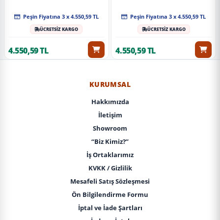
Peşin Fiyatına 3 x 4.550,59 TL
Peşin Fiyatına 3 x 4.550,59 TL
ÜCRETSİZ KARGO
ÜCRETSİZ KARGO
4.550,59 TL
4.550,59 TL
KURUMSAL
Hakkımızda
İletişim
Showroom
“Biz Kimiz?”
İş Ortaklarımız
KVKK / Gizlilik
Mesafeli Satış Sözleşmesi
Ön Bilgilendirme Formu
İptal ve İade Şartları