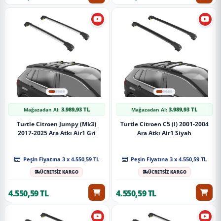
3.989,93 TL
3.989,93 TL
Mağazadan Al:
Mağazadan Al:
Turtle Citroen Jumpy (Mk3)
Turtle Citroen C5 (I) 2001-2004
2017-2025 Ara Atkı Air1 Gri
Ara Atkı Air1 Siyah
Peşin Fiyatına 3 x 4.550,59 TL
Peşin Fiyatına 3 x 4.550,59 TL
ÜCRETSİZ KARGO
ÜCRETSİZ KARGO
4.550,59 TL
4.550,59 TL