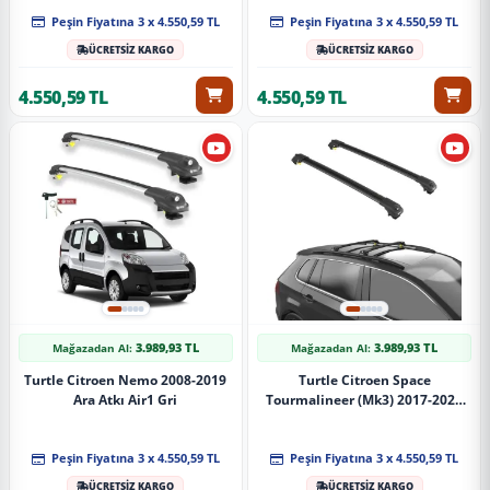
Peşin Fiyatına 3 x 4.550,59 TL
Peşin Fiyatına 3 x 4.550,59 TL
ÜCRETSİZ KARGO
ÜCRETSİZ KARGO
4.550,59 TL
4.550,59 TL
3.989,93 TL
3.989,93 TL
Mağazadan Al:
Mağazadan Al:
Turtle Citroen Nemo 2008-2019
Turtle Citroen Space
Ara Atkı Air1 Gri
Tourmalineer (Mk3) 2017-2025
Ara Atkı Air1 Siyah
Peşin Fiyatına 3 x 4.550,59 TL
Peşin Fiyatına 3 x 4.550,59 TL
ÜCRETSİZ KARGO
ÜCRETSİZ KARGO