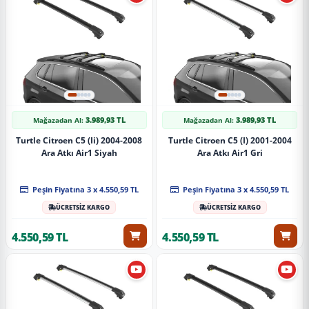
3.989,93 TL
3.989,93 TL
Mağazadan Al:
Mağazadan Al:
Turtle Citroen C5 (Ii) 2004-2008
Turtle Citroen C5 (I) 2001-2004
Ara Atkı Air1 Siyah
Ara Atkı Air1 Gri
Peşin Fiyatına 3 x 4.550,59 TL
Peşin Fiyatına 3 x 4.550,59 TL
ÜCRETSİZ KARGO
ÜCRETSİZ KARGO
4.550,59 TL
4.550,59 TL