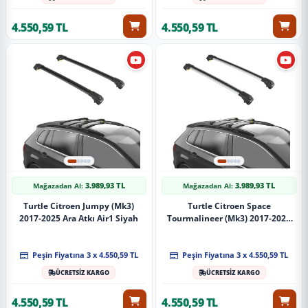
4.550,59 TL
4.550,59 TL
3.989,93 TL
3.989,93 TL
Mağazadan Al:
Mağazadan Al:
Turtle Citroen Jumpy (Mk3)
Turtle Citroen Space
2017-2025 Ara Atkı Air1 Siyah
Tourmalineer (Mk3) 2017-2025
Ara Atkı Air1 Gri
Peşin Fiyatına 3 x 4.550,59 TL
Peşin Fiyatına 3 x 4.550,59 TL
ÜCRETSİZ KARGO
ÜCRETSİZ KARGO
4.550,59 TL
4.550,59 TL