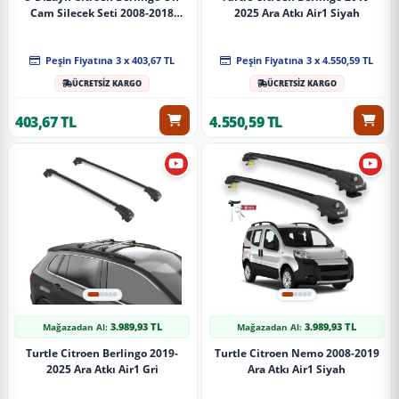
Cam Silecek Seti 2008-2018
2025 Ara Atkı Air1 Siyah
Premium Araca Özel 65-38 Cm
A+ Kalite
Peşin Fiyatına 3 x 403,67 TL
Peşin Fiyatına 3 x 4.550,59 TL
ÜCRETSİZ KARGO
ÜCRETSİZ KARGO
403,67 TL
4.550,59 TL
3.989,93 TL
3.989,93 TL
Mağazadan Al:
Mağazadan Al:
Turtle Citroen Berlingo 2019-
Turtle Citroen Nemo 2008-2019
2025 Ara Atkı Air1 Gri
Ara Atkı Air1 Siyah