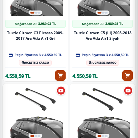
3.989,93 TL
3.989,93 TL
Mağazadan Al:
Mağazadan Al:
Turtle Citroen C3 Picasso 2009-
Turtle Citroen C5 (Iii) 2008-2018
2017 Ara Atkı Air1 Gri
Ara Atkı Air1 Siyah
Peşin Fiyatına 3 x 4.550,59 TL
Peşin Fiyatına 3 x 4.550,59 TL
ÜCRETSİZ KARGO
ÜCRETSİZ KARGO
4.550,59 TL
4.550,59 TL