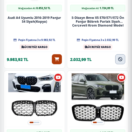
8.853,52 TL
1.724,09 TL
Mağazadan Al:
Mağazadan Al:
Audi A4 Uyumlu 2016-2019 Panjur
S-Dizayn Bmw X5 E70/E71/E72 Ön
S4 Siyah(Kopya)
Panjur Böbrek Parlak Siyah
Çerçeveli Krom Diamond Model
2007-2013
Peşin Fiyatına 3 x 9.983,92 TL
Peşin Fiyatına 3 x 2.032,99 TL
ÜCRETSİZ KARGO
ÜCRETSİZ KARGO
9.983,92 TL
2.032,99 TL