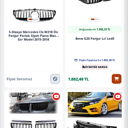
1.562,23 TL
Mağazadan Al:
S-Dizayn Mercedes Cls W218 Ön
Panjur Parlak Siyah Piano Black
Bmw G20 Panjur Lci̇ Ledli̇
Gtr Model 2015-2018
Peşin Fiyatına 3 x 1.882,48 TL
ÜCRETSİZ KARGO
Fiyat Sorunuz
1.882,48 TL