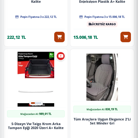
Kalite
Enjeksiyon Plastik A+ Kalite
Peşin Fiyatına 3 x 222,12 TL
Peşin Fiyatına 3 x 15.006,18 TL
ÜCRETSİZ KARGO
222,12 TL
15.006,18 TL
830,19 TL
Mağazadan Al:
989,01 TL
Mağazadan Al:
Tüm Araçlara Uygun Elegance 2'Li
Set Minder Gri
S-Dizayn Vw Taigo Krom Arka
Tampon Eşiği 2020 Üzeri A+ Kalite