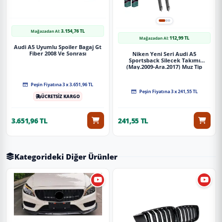
3.154,76 TL
Mağazadan Al:
112,99 TL
Mağazadan Al:
Audi A5 Uyumlu Spoiler Bagaj Gt
Fiber 2008 Ve Sonrası
Niken Yeni Seri Audi A5
Sportsback Silecek Takımı
(May.2009-Ara.2017) Muz Tip
Silecek Aparatlı
Peşin Fiyatına 3 x 3.651,96 TL
Peşin Fiyatına 3 x 241,55 TL
ÜCRETSİZ KARGO
3.651,96 TL
241,55 TL
Kategorideki Diğer Ürünler