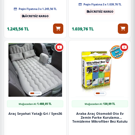
Peşin Fiyatına 3 x 1.039,76 TL
Peşin Fiyatına 3 x 1.245,56 TL
ÜCRETSİZ KARGO
ÜCRETSİZ KARGO
1.245,56 TL
1.039,76 TL
1.488,05 TL
130,09 TL
Mağazadan Al:
Mağazadan Al:
Araç Seyahat Yatağı Gri / Syes36
Araba Araç Otomobil Oto Ev
Zemin Parke Kurulama
Temizleme Mikrofiber Bez Kutulu
4'Lü Set