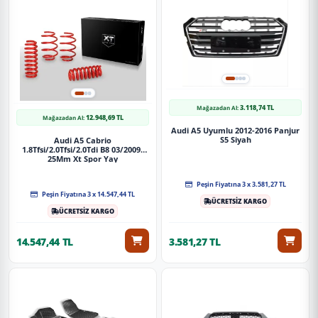
3.118,74 TL
Mağazadan Al:
12.948,69 TL
Mağazadan Al:
Audi A5 Uyumlu 2012-2016 Panjur
S5 Siyah
Audi A5 Cabrio
1.8Tfsi/2.0Tfsi/2.0Tdi B8 03/2009-
25Mm Xt Spor Yay
Peşin Fiyatına 3 x 3.581,27 TL
Peşin Fiyatına 3 x 14.547,44 TL
ÜCRETSİZ KARGO
ÜCRETSİZ KARGO
14.547,44 TL
3.581,27 TL