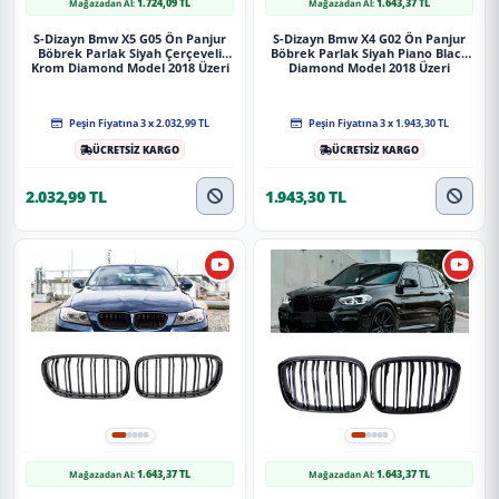
1.724,09 TL
1.643,37 TL
Mağazadan Al:
Mağazadan Al:
S-Dizayn Bmw X5 G05 Ön Panjur
S-Dizayn Bmw X4 G02 Ön Panjur
Böbrek Parlak Siyah Çerçeveli
Böbrek Parlak Siyah Piano Black
Krom Diamond Model 2018 Üzeri
Diamond Model 2018 Üzeri
Peşin Fiyatına 3 x 2.032,99 TL
Peşin Fiyatına 3 x 1.943,30 TL
ÜCRETSİZ KARGO
ÜCRETSİZ KARGO
2.032,99 TL
1.943,30 TL
1.643,37 TL
1.643,37 TL
Mağazadan Al:
Mağazadan Al: