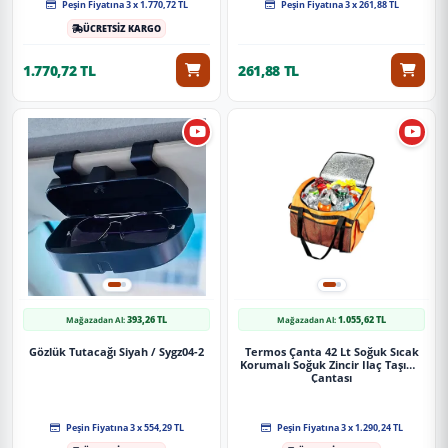
Peşin Fiyatına 3 x 1.770,72 TL
Peşin Fiyatına 3 x 261,88 TL
ÜCRETSİZ KARGO
1.770,72 TL
261,88 TL
393,26 TL
1.055,62 TL
Mağazadan Al:
Mağazadan Al:
Gözlük Tutacağı Siyah / Sygz04-2
Termos Çanta 42 Lt Soğuk Sıcak
Korumalı Soğuk Zincir Ilaç Taşıma
Çantası
Peşin Fiyatına 3 x 554,29 TL
Peşin Fiyatına 3 x 1.290,24 TL