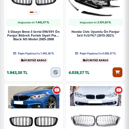
1.643,37 TL
3.531,03 TL
Mağazadan Al:
Mağazadan Al:
S-Dizayn Bmw 3 Serisi E90/E91 Ön
Honda Civic Uyumlu Ön Panjur
Panjur Böbrek Parlak Siyah Piano
Seti Fc5/Fk7 (2015-2021)
Black M3 Model 2005-2008
Peşin Fiyatına 3 x 1.943,30 TL
Peşin Fiyatına 3 x 4.039,37 TL
ÜCRETSİZ KARGO
ÜCRETSİZ KARGO
1.943,30 TL
4.039,37 TL