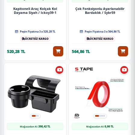
Kapitoneli Araç Kolçak Kol
Çok Fonksiyonlu Ayarlanabilir
Dayama Siyah / Ickoy39-1
Bardaklık / Sybr59
Peşin Fiyatına 3 x 520,28 TL
Peşin Fiyatına 3 x 564,86 TL
ÜCRETSİZ KARGO
ÜCRETSİZ KARGO
520,28 TL
564,86 TL
398,42 TL
0,00 TL
Mağazadan Al:
Mağazadan Al: