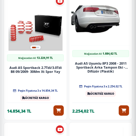
1.884,62 TL
Mağazadan Al:
13.224,91 TL
Mağazadan Al:
Audi A5 Uyumlu 8P3 2008 - 2011
Sportback Arka Tampon Eki -
Audi A5 Sportback 2.7Tdi/3.0Tdi
Difüzör (Plastik)
B8 09/2009- 30Mm Xt Spor Yay
Peşin Fiyatına 3 x 2.254,02 TL
Peşin Fiyatına 3 x 14.854,34 TL
ÜCRETSİZ KARGO
ÜCRETSİZ KARGO
14.854,34 TL
2.254,02 TL