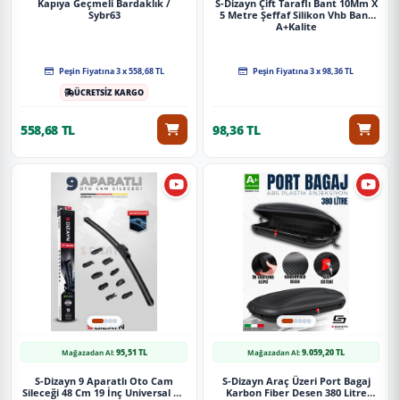
Kapıya Geçmeli Bardaklık /
S-Dizayn Çift Taraflı Bant 10Mm X
Sybr63
5 Metre Şeffaf Silikon Vhb Bant
A+Kalite
Peşin Fiyatına 3 x 558,68 TL
Peşin Fiyatına 3 x 98,36 TL
ÜCRETSİZ KARGO
558,68 TL
98,36 TL
95,51 TL
9.059,20 TL
Mağazadan Al:
Mağazadan Al:
S-Dizayn 9 Aparatlı Oto Cam
S-Dizayn Araç Üzeri Port Bagaj
Sileceği 48 Cm 19 İnç Universal A+
Karbon Fiber Desen 380 Litre