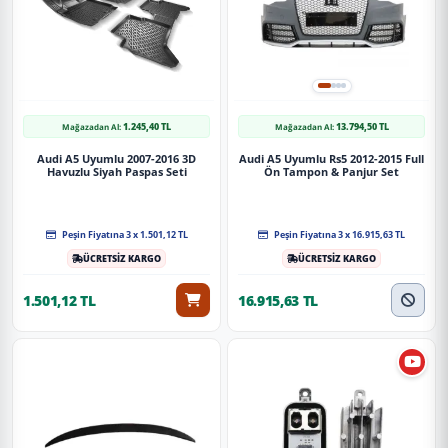
1.245,40 TL
13.794,50 TL
Mağazadan Al:
Mağazadan Al:
Audi A5 Uyumlu 2007-2016 3D
Audi A5 Uyumlu Rs5 2012-2015 Full
Havuzlu Siyah Paspas Seti
Ön Tampon & Panjur Set
Peşin Fiyatına 3 x 1.501,12 TL
Peşin Fiyatına 3 x 16.915,63 TL
ÜCRETSİZ KARGO
ÜCRETSİZ KARGO
1.501,12 TL
16.915,63 TL