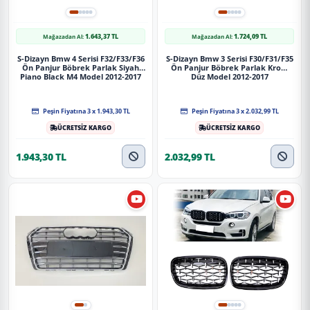
1.643,37 TL
1.724,09 TL
Mağazadan Al:
Mağazadan Al:
S-Dizayn Bmw 4 Serisi F32/F33/F36
S-Dizayn Bmw 3 Serisi F30/F31/F35
Ön Panjur Böbrek Parlak Siyah
Ön Panjur Böbrek Parlak Krom
Piano Black M4 Model 2012-2017
Düz Model 2012-2017
Peşin Fiyatına 3 x 1.943,30 TL
Peşin Fiyatına 3 x 2.032,99 TL
ÜCRETSİZ KARGO
ÜCRETSİZ KARGO
1.943,30 TL
2.032,99 TL