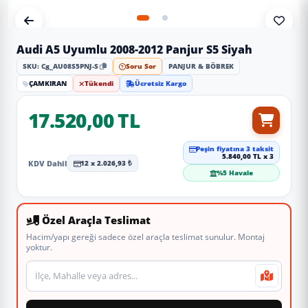
Audi A5 Uyumlu 2008-2012 Panjur S5 Siyah
SKU: Cg_AU08S5PNJ-S
Soru Sor
PANJUR & BÖBREK
ÇAMKIRAN
Tükendi
Ücretsiz Kargo
17.520,00 TL
Peşin fiyatına 3 taksit
5.840,00 TL x 3
KDV Dahil
12 x 2.026,93 ₺
%5 Havale
Özel Araçla Teslimat
Hacim/yapı gereği sadece özel araçla teslimat sunulur. Montaj
yoktur.
Teslimat veya montaj adresi