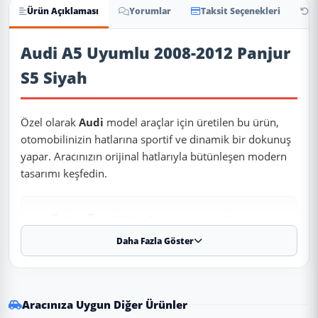
Ürün Açıklaması
Yorumlar
Taksit Seçenekleri
İa
Ürün Açıklaması
Audi A5 Uyumlu 2008-2012 Panjur
S5 Siyah
Özel olarak
Audi
model araçlar için üretilen bu ürün,
otomobilinizin hatlarına sportif ve dinamik bir dokunuş
yapar. Aracınızın orijinal hatlarıyla bütünleşen modern
tasarımı keşfedin.
✨ Ürün Özellikleri ve Avantajları
Daha Fazla Göster
✔
Uyumlu Yıllar:
2008 - 2009 - 2010 - 2011 - 2012
modelleriyle tam uyumludur.
⚠️
Aracınızın modeli 2008 (ve altı) veya 2012 (ve üstü) ise, kasa
koduna (Makyajlı Kasa) göre kontrol etmenizi rica ederiz.
Aracınıza Uygun Diğer Ürünler
✔
Malzeme:
Dayanıklı ve uzun ömürlü malzeme.