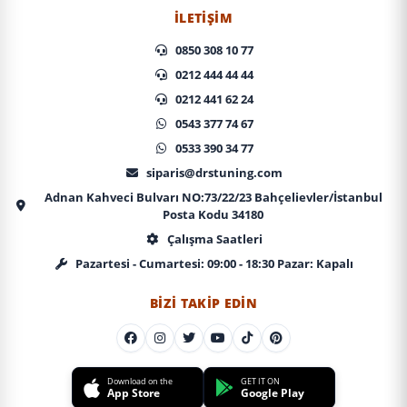
İLETIŞIM
0850 308 10 77
0212 444 44 44
0212 441 62 24
0543 377 74 67
0533 390 34 77
siparis@drstuning.com
Adnan Kahveci Bulvarı NO:73/22/23 Bahçelievler/İstanbul
Posta Kodu 34180
Çalışma Saatleri
Pazartesi - Cumartesi: 09:00 - 18:30 Pazar: Kapalı
BIZI TAKIP EDIN
Download on the
GET IT ON
App Store
Google Play