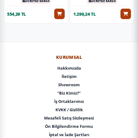
ÜCRETSİZ KARGO
ÜCRETSİZ KARGO
554,29 TL
1.290,24 TL
KURUMSAL
Hakkımızda
İletişim
Showroom
“Biz Kimiz?”
İş Ortaklarımız
KVKK / Gizlilik
Mesafeli Satış Sözleşmesi
Ön Bilgilendirme Formu
İptal ve İade Şartları