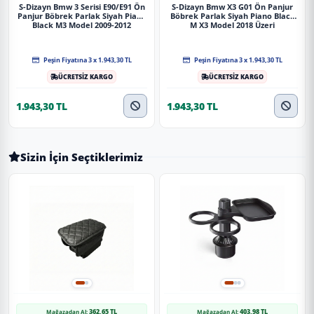
S-Dizayn Bmw 3 Serisi E90/E91 Ön
S-Dizayn Bmw X3 G01 Ön Panjur
Panjur Böbrek Parlak Siyah Piano
Böbrek Parlak Siyah Piano Black
Black M3 Model 2009-2012
M X3 Model 2018 Üzeri
Peşin Fiyatına 3 x 1.943,30 TL
Peşin Fiyatına 3 x 1.943,30 TL
ÜCRETSİZ KARGO
ÜCRETSİZ KARGO
1.943,30 TL
1.943,30 TL
Sizin İçin Seçtiklerimiz
362,65 TL
403,98 TL
Mağazadan Al:
Mağazadan Al: