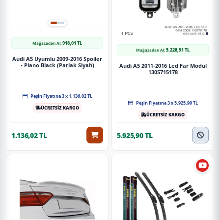
918,01 TL
Mağazadan Al:
5.228,91 TL
Mağazadan Al:
Audi A5 Uyumlu 2009-2016 Spoiler
- Piano Black (Parlak Siyah)
Audi A5 2011-2016 Led Far Modül
1305715178
Peşin Fiyatına 3 x 1.136,02 TL
Peşin Fiyatına 3 x 5.925,90 TL
ÜCRETSİZ KARGO
ÜCRETSİZ KARGO
1.136,02 TL
5.925,90 TL