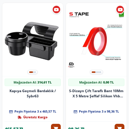
Mağazadan Al:
314,61 TL
Mağazadan Al:
0,00 TL
Kapıya Geçmeli Bardaklık /
S-Dizayn Çift Taraflı Bant 10Mm
Sybr63
X 5 Metre Şeffaf Silikon Vhb
Bant A+Kalite
Peşin Fiyatına 3 x 465,57 TL
Peşin Fiyatına 3 x 98,36 TL
Ücretsiz Kargo