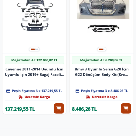
Mağazadan Al:
122.068,02 TL
Mağazadan Al:
6.208,06 TL
Cayenne 2011-2014 Uyumlu İçin
Bmw 3 Uyumlu Serisi G20 İçin
Uyumlu İçin 2019+ Bagaj Facelift
G22 Dönüşüm Body Kit (Krom
Parça
Çerçeveli)
Peşin Fiyatına 3 x 137.219,55 TL
Peşin Fiyatına 3 x 8.486,26 TL
Ücretsiz Kargo
Ücretsiz Kargo
137.219,55 TL
8.486,26 TL