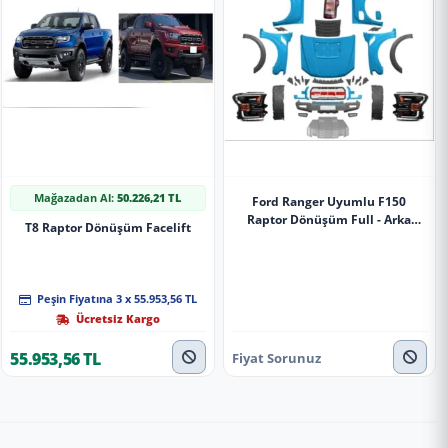
Mağazadan Al:
50.226,21 TL
Ford Ranger Uyumlu F150
Raptor Dönüşüm Full - Arka
T8 Raptor Dönüşüm Facelift
Çamurluk Sol
Peşin Fiyatına 3 x 55.953,56 TL
Ücretsiz Kargo
55.953,56 TL
Fiyat Sorunuz