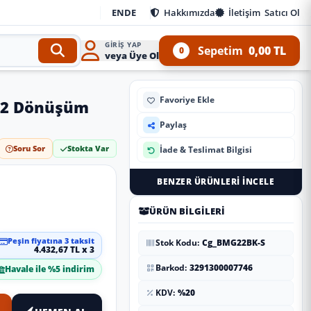
EN
DE
Hakkımızda
İletişim
Satıcı Ol
GIRIŞ YAP
Sepetim
0,00 TL
0
veya Üye Ol
Favoriye Ekle
G22 Dönüşüm
Paylaş
Soru Sor
Stokta Var
İade & Teslimat Bilgisi
BENZER ÜRÜNLERI İNCELE
ÜRÜN BILGILERI
Peşin fiyatına 3 taksit
Stok Kodu:
Cg_BMG22BK-S
4.432,67 TL x 3
Barkod:
3291300007746
Havale ile %5 indirim
KDV:
%20