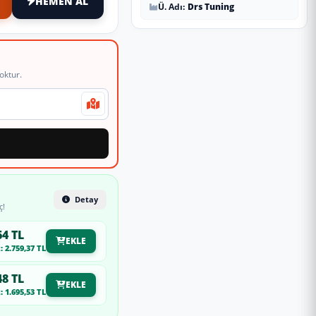
HEMEN AL
Ü. Adı:
Drs Tuning
oktur.
Detay
ç!
64 TL
EKLE
 2.759,37 TL
48 TL
EKLE
 1.695,53 TL