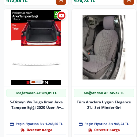
472,98 TL
470,72 TL
Mağazadan Al:
989,01 TL
Mağazadan Al:
745,12 TL
S-Dizayn Vw Taigo Krom Arka
Tüm Araçlara Uygun Elegance
Tampon Eşiği 2020 Üzeri A+
2'Li Set Minder Gri
Kalite
Peşin Fiyatına 3 x 1.245,56 TL
Peşin Fiyatına 3 x 945,24 TL
Ücretsiz Kargo
Ücretsiz Kargo