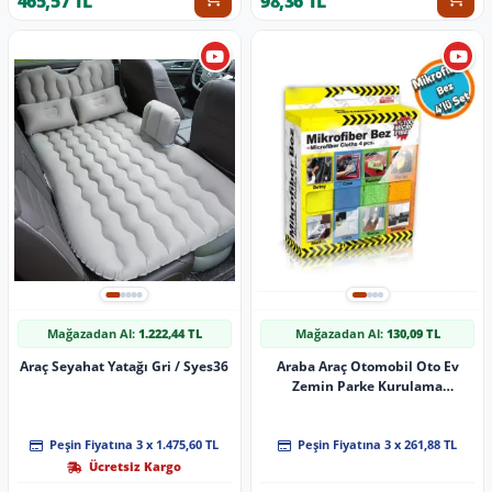
465,57 TL
98,36 TL
Mağazadan Al:
1.222,44 TL
Mağazadan Al:
130,09 TL
Araç Seyahat Yatağı Gri / Syes36
Araba Araç Otomobil Oto Ev
Zemin Parke Kurulama
Temizleme Mikrofiber Bez
Kutulu 4'Lü Set
Peşin Fiyatına 3 x 1.475,60 TL
Peşin Fiyatına 3 x 261,88 TL
Ücretsiz Kargo