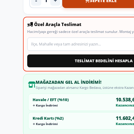
-
+
SEPETE EKLE
Ürün adedi
Özel Araçla Teslimat
Hacim/yapı gereği sadece özel araçla teslimat sunulur. Montaj y
Teslimat veya montaj adresi
TESLİMAT BEDELİNİ HESAPLA
MAĞAZADAN GEL AL İNDIRIMI!
Siparişi mağazadan alırsanız Kargo Bedava, üstüne ekstra Kazan
10.538,
Havale / EFT (%10)
Kazancınız:
Kargo İndirimi
11.602,
Kredi Kartı (%2)
Kazancınız:
Kargo İndirimi