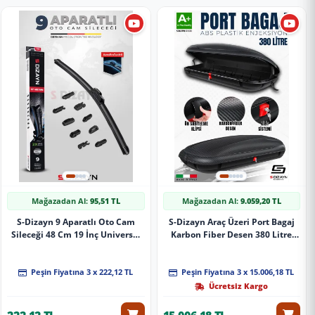
Mağazadan Al:
95,51 TL
Mağazadan Al:
9.059,20 TL
S-Dizayn 9 Aparatlı Oto Cam
S-Dizayn Araç Üzeri Port Bagaj
Sileceği 48 Cm 19 İnç Universal
Karbon Fiber Desen 380 Litre
A+ Kalite
Enjeksiyon Plastik A+ Kalite
Peşin Fiyatına 3 x 222,12 TL
Peşin Fiyatına 3 x 15.006,18 TL
Ücretsiz Kargo