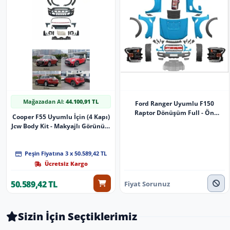
Mağazadan Al:
44.100,91 TL
Ford Ranger Uyumlu F150
Raptor Dönüşüm Full - Ön
Cooper F55 Uyumlu İçin (4 Kapı)
Çamurluk Sol
Jcw Body Kit - Makyajlı Görünüm
Full Set Parça
Peşin Fiyatına 3 x 50.589,42 TL
Ücretsiz Kargo
50.589,42 TL
Fiyat Sorunuz
Sizin İçin Seçtiklerimiz