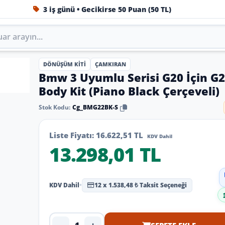
3 iş günü • Gecikirse 50 Puan (50 TL)
1984'ten beri Türkiye’nin en büyük oto aksesuar ve tuning
DÖNÜŞÜM KITI
ÇAMKIRAN
Bmw 3 Uyumlu Serisi G20 İçin 
Body Kit (Piano Black Çerçeveli)
Stok Kodu:
Cg_BMG22BK-S
Liste Fiyatı:
16.622,51 TL
KDV Dahil
13.298,01 TL
KDV Dahil
•
12 x 1.538,48 ₺ Taksit Seçeneği