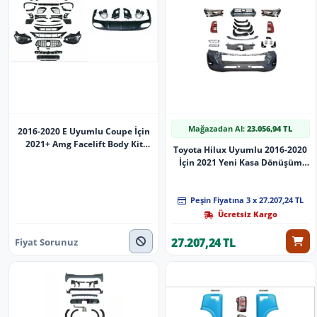
Mağazadan Al:
23.056,94 TL
2016-2020 E Uyumlu Coupe İçin
2021+ Amg Facelift Body Kit
Toyota Hilux Uyumlu 2016-2020
Parça
İçin 2021 Yeni Kasa Dönüşüm
Body Kit (Facelift)
Peşin Fiyatına 3 x 27.207,24 TL
Ücretsiz Kargo
27.207,24 TL
Fiyat Sorunuz