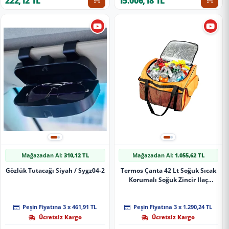
222,12 TL
15.006,18 TL
Mağazadan Al:
310,12 TL
Mağazadan Al:
1.055,62 TL
Gözlük Tutacağı Siyah / Sygz04-2
Termos Çanta 42 Lt Soğuk Sıcak
Korumalı Soğuk Zincir Ilaç
Taşıma Çantası
Peşin Fiyatına 3 x 461,91 TL
Peşin Fiyatına 3 x 1.290,24 TL
Ücretsiz Kargo
Ücretsiz Kargo