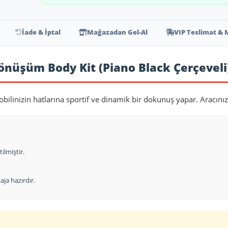
İade & İptal
Mağazadan Gel-Al
VIP Teslimat & 
önüşüm Body Kit (Piano Black Çerçeveli
bilinizin hatlarına sportif ve dinamik bir dokunuş yapar. Aracınız
ilmiştir.
ja hazırdır.