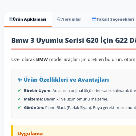
Ürün Açıklaması
Yorumlar
Taksit Seçenekleri
Ürün Açıklaması
Bmw 3 Uyumlu Serisi G20 İçin G22 D
Özel olarak
BMW
model araçlar için üretilen bu ürün, otomo
✨ Ürün Özellikleri ve Avantajları
✔
Birebir Uyum:
Aracınızın orijinal ölçülerine sadık kalınarak üret
✔
Malzeme:
Dayanıklı ve uzun ömürlü malzeme.
✔
Görünüm:
Piano Black (Parlak Siyah). Boya gerektirmez, monta
Uygulama