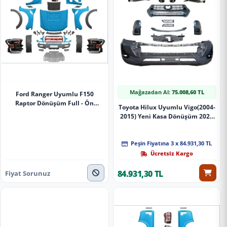
Mağazadan Al:
75.008,60 TL
Ford Ranger Uyumlu F150
Raptor Dönüşüm Full - Ön
Toyota Hilux Uyumlu Vigo(2004-
Tampon Alt Koruma
2015) Yeni Kasa Dönüşüm 2021
Revo Body Kit - Full Set
Peşin Fiyatına 3 x 84.931,30 TL
Ücretsiz Kargo
84.931,30 TL
Fiyat Sorunuz