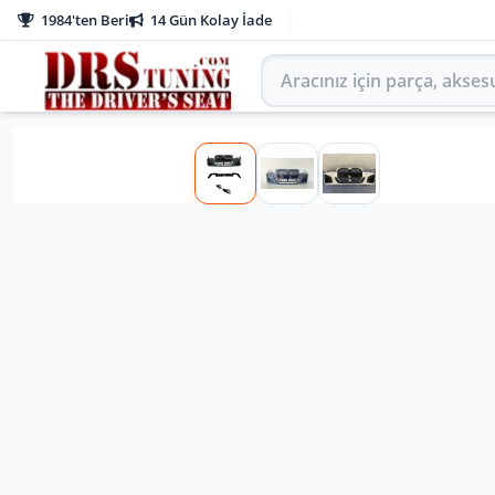
1984'ten Beri
14 Gün Kolay İade
Aracınız için parça arayın