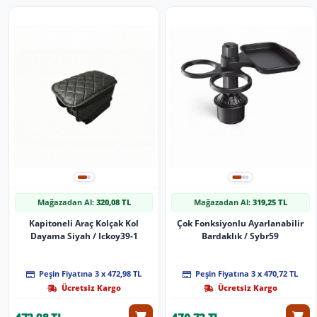
Mağazadan Al:
320,08 TL
Mağazadan Al:
319,25 TL
Kapitoneli Araç Kolçak Kol
Çok Fonksiyonlu Ayarlanabilir
Dayama Siyah / Ickoy39-1
Bardaklık / Sybr59
Peşin Fiyatına 3 x 472,98 TL
Peşin Fiyatına 3 x 470,72 TL
Ücretsiz Kargo
Ücretsiz Kargo