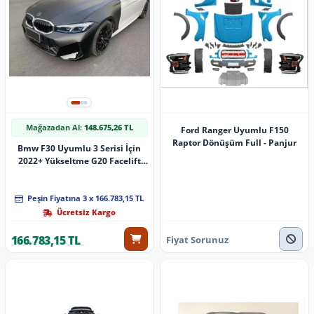
Mağazadan Al:
148.675,26 TL
Ford Ranger Uyumlu F150
Raptor Dönüşüm Full - Panjur
Bmw F30 Uyumlu 3 Serisi İçin
2022+ Yükseltme G20 Facelift
Body Kit Parça
Peşin Fiyatına 3 x 166.783,15 TL
Ücretsiz Kargo
166.783,15 TL
Fiyat Sorunuz