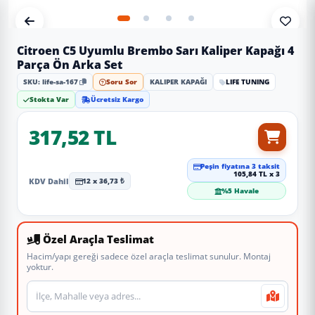
Citroen C5 Uyumlu Brembo Sarı Kaliper Kapağı 4
Parça Ön Arka Set
SKU: life-sa-167
Soru Sor
KALIPER KAPAĞI
LIFE TUNING
Stokta Var
Ücretsiz Kargo
317,52 TL
Peşin fiyatına 3 taksit
105,84 TL x 3
KDV Dahil
12 x 36,73 ₺
%5 Havale
Özel Araçla Teslimat
Hacim/yapı gereği sadece özel araçla teslimat sunulur. Montaj
yoktur.
Teslimat veya montaj adresi