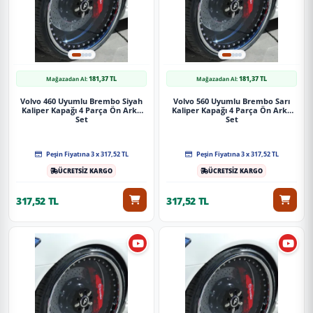
181,37 TL
181,37 TL
Mağazadan Al:
Mağazadan Al:
Volvo 460 Uyumlu Brembo Siyah
Volvo 560 Uyumlu Brembo Sarı
Kaliper Kapağı 4 Parça Ön Arka
Kaliper Kapağı 4 Parça Ön Arka
Set
Set
Peşin Fiyatına 3 x 317,52 TL
Peşin Fiyatına 3 x 317,52 TL
ÜCRETSİZ KARGO
ÜCRETSİZ KARGO
317,52 TL
317,52 TL