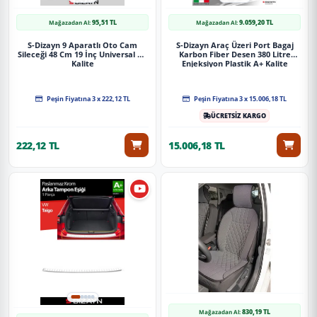
95,51 TL
9.059,20 TL
Mağazadan Al:
Mağazadan Al:
S-Dizayn 9 Aparatlı Oto Cam
S-Dizayn Araç Üzeri Port Bagaj
Sileceği 48 Cm 19 İnç Universal A+
Karbon Fiber Desen 380 Litre
Kalite
Enjeksiyon Plastik A+ Kalite
Peşin Fiyatına 3 x 222,12 TL
Peşin Fiyatına 3 x 15.006,18 TL
ÜCRETSİZ KARGO
222,12 TL
15.006,18 TL
830,19 TL
Mağazadan Al: