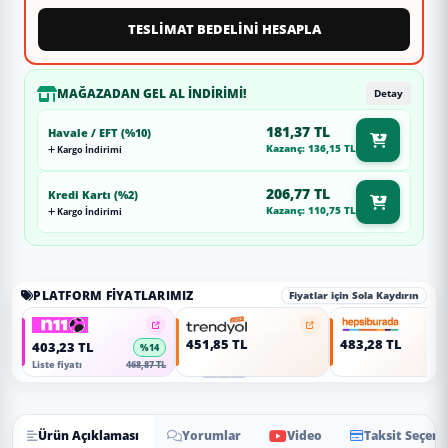
TESLİMAT BEDELİNİ HESAPLA
MAĞAZADAN GEL AL İNDIRIMI!
Detay
181,37 TL
Havale / EFT (%10)
Kazanç: 136,15 TL
Kargo İndirimi
206,77 TL
Kredi Kartı (%2)
Kazanç: 110,75 TL
Kargo İndirimi
PLATFORM FIYATLARIMIZ
Fiyatlar için Sola Kaydırın
451,85 TL
483,28 TL
403,23 TL
%14
Liste fiyatı
468,87 TL
Ürün Açıklaması
Yorumlar
Video
Taksit Seçene