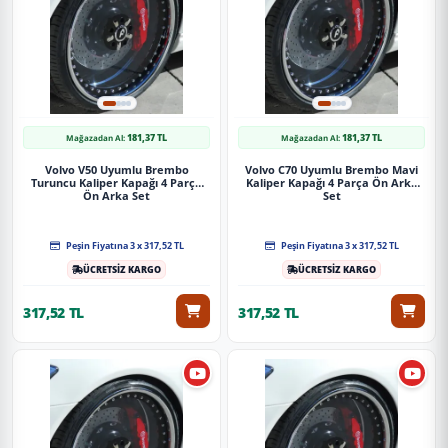
181,37 TL
181,37 TL
Mağazadan Al:
Mağazadan Al:
Volvo V50 Uyumlu Brembo
Volvo C70 Uyumlu Brembo Mavi
Turuncu Kaliper Kapağı 4 Parça
Kaliper Kapağı 4 Parça Ön Arka
Ön Arka Set
Set
Peşin Fiyatına 3 x 317,52 TL
Peşin Fiyatına 3 x 317,52 TL
ÜCRETSİZ KARGO
ÜCRETSİZ KARGO
317,52 TL
317,52 TL