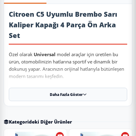
Ürün Açıklaması
Citroen C5 Uyumlu Brembo Sarı
Kaliper Kapağı 4 Parça Ön Arka
Set
Özel olarak
Universal
model araçlar için üretilen bu
ürün, otomobilinizin hatlarına sportif ve dinamik bir
dokunuş yapar. Aracınızın orijinal hatlarıyla bütünleşen
modern tasarımı keşfedin.
Daha Fazla Göster
✨ Ürün Özellikleri ve Avantajları
✔
Birebir Uyum:
Aracınızın orijinal ölçülerine sadık kalınarak
üretilmiştir.
Kategorideki Diğer Ürünler
✔
Malzeme:
Dayanıklı ve uzun ömürlü malzeme.