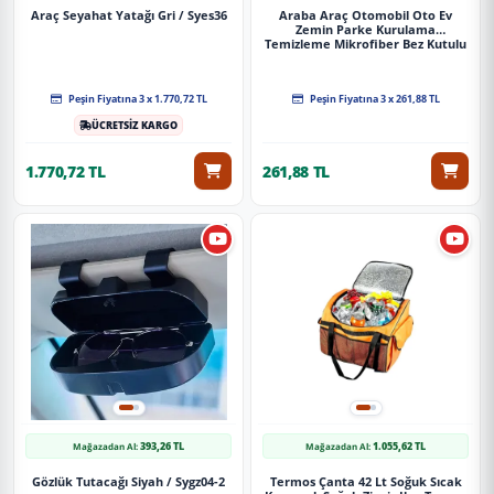
Araç Seyahat Yatağı Gri / Syes36
Araba Araç Otomobil Oto Ev
Zemin Parke Kurulama
Temizleme Mikrofiber Bez Kutulu
4'Lü Set
Peşin Fiyatına 3 x 1.770,72 TL
Peşin Fiyatına 3 x 261,88 TL
ÜCRETSİZ KARGO
1.770,72 TL
261,88 TL
393,26 TL
1.055,62 TL
Mağazadan Al:
Mağazadan Al:
Gözlük Tutacağı Siyah / Sygz04-2
Termos Çanta 42 Lt Soğuk Sıcak