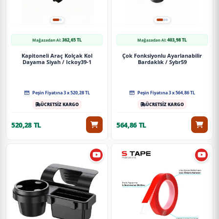
362,65 TL
403,98 TL
Mağazadan Al:
Mağazadan Al:
Kapitoneli Araç Kolçak Kol
Çok Fonksiyonlu Ayarlanabilir
Dayama Siyah / Ickoy39-1
Bardaklık / Sybr59
Peşin Fiyatına 3 x 520,28 TL
Peşin Fiyatına 3 x 564,86 TL
ÜCRETSİZ KARGO
ÜCRETSİZ KARGO
520,28 TL
564,86 TL