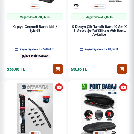
398,42 TL
0,00 TL
Mağazadan Al:
Mağazadan Al:
Kapıya Geçmeli Bardaklık /
S-Dizayn Çift Taraflı Bant 10Mm X
Sybr63
5 Metre Şeffaf Silikon Vhb Bant
A+Kalite
Peşin Fiyatına 3 x 558,68 TL
Peşin Fiyatına 3 x 98,36 TL
ÜCRETSİZ KARGO
558,68 TL
98,36 TL