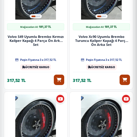
181,37 TL
181,37 TL
Mağazadan Al:
Mağazadan Al:
Volvo S49 Uyumlu Brembo Kırmızı
Volvo Xc90 Uyumlu Brembo
Kaliper Kapağı 4 Parça Ön Arka
Turuncu Kaliper Kapağı 4 Parça
Set
Ön Arka Set
Peşin Fiyatına 3 x 317,52 TL
Peşin Fiyatına 3 x 317,52 TL
ÜCRETSİZ KARGO
ÜCRETSİZ KARGO
317,52 TL
317,52 TL