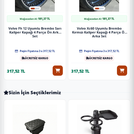
181,37 TL
181,37 TL
Mağazadan Al:
Mağazadan Al:
Volvo Fh 12 Uyumlu Brembo Sarı
Volvo Xc60 Uyumlu Brembo
Kaliper Kapağı 4 Parça Ön Arka
Kırmızı Kaliper Kapağı 4 Parça Ön
Set
Arka Set
Peşin Fiyatına 3 x 317,52 TL
Peşin Fiyatına 3 x 317,52 TL
ÜCRETSİZ KARGO
ÜCRETSİZ KARGO
317,52 TL
317,52 TL
Sizin İçin Seçtiklerimiz