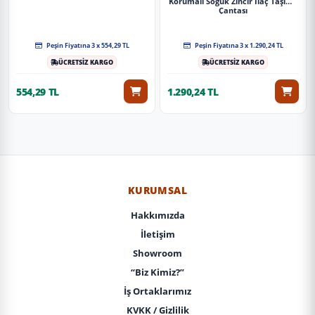
Korumalı Soğuk Zincir Ilaç Taşıma
Çantası
Peşin Fiyatına 3 x 554,29 TL
Peşin Fiyatına 3 x 1.290,24 TL
ÜCRETSİZ KARGO
ÜCRETSİZ KARGO
554,29 TL
1.290,24 TL
KURUMSAL
Hakkımızda
İletişim
Showroom
“Biz Kimiz?”
İş Ortaklarımız
KVKK / Gizlilik