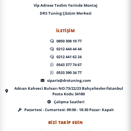
Vip Adrese Teslim Yerinde Montaj
DRS Tuning Çözüm Merkezi
İLETIŞIM
0850 308 10 77
0212 444 44 44
0212 441 62 24
0543 377 74 67
0533 390 34 77
siparis@drstuning.com
Adnan Kahveci Bulvarı NO:73/22/23 Bahçelievler/İstanbul
Posta Kodu 34180
Çalışma Saatleri
Pazartesi - Cumartesi: 09:00 - 18:30 Pazar: Kapalı
BIZI TAKIP EDIN