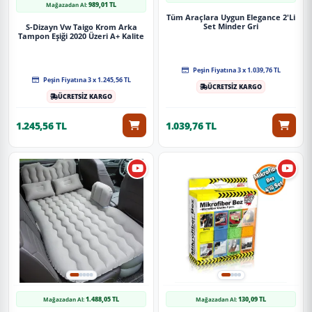
989,01 TL
Mağazadan Al:
Tüm Araçlara Uygun Elegance 2'Li
Set Minder Gri
S-Dizayn Vw Taigo Krom Arka
Tampon Eşiği 2020 Üzeri A+ Kalite
Peşin Fiyatına 3 x 1.039,76 TL
Peşin Fiyatına 3 x 1.245,56 TL
ÜCRETSİZ KARGO
ÜCRETSİZ KARGO
1.245,56 TL
1.039,76 TL
1.488,05 TL
130,09 TL
Mağazadan Al:
Mağazadan Al: