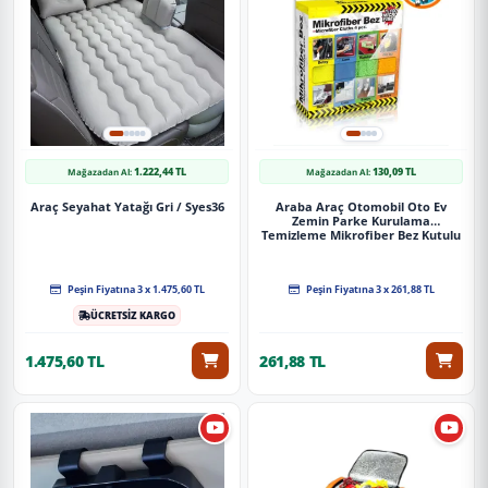
1.222,44 TL
130,09 TL
Mağazadan Al:
Mağazadan Al:
Araç Seyahat Yatağı Gri / Syes36
Araba Araç Otomobil Oto Ev
Zemin Parke Kurulama
Temizleme Mikrofiber Bez Kutulu
4'Lü Set
Peşin Fiyatına 3 x 1.475,60 TL
Peşin Fiyatına 3 x 261,88 TL
ÜCRETSİZ KARGO
1.475,60 TL
261,88 TL