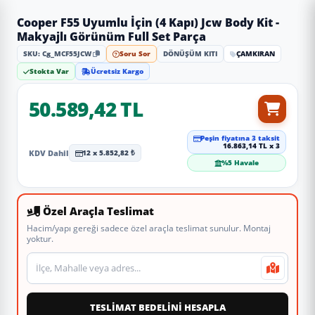
Cooper F55 Uyumlu İçin (4 Kapı) Jcw Body Kit -
Makyajlı Görünüm Full Set Parça
SKU: Cg_MCF55JCW
Soru Sor
DÖNÜŞÜM KITI
ÇAMKIRAN
Stokta Var
Ücretsiz Kargo
50.589,42 TL
Peşin fiyatına 3 taksit
16.863,14 TL x 3
KDV Dahil
12 x 5.852,82 ₺
%5 Havale
Özel Araçla Teslimat
Hacim/yapı gereği sadece özel araçla teslimat sunulur. Montaj
yoktur.
Teslimat veya montaj adresi
TESLİMAT BEDELİNİ HESAPLA