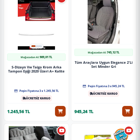
745,12 TL
Mağazadan Al:
989,01 TL
Mağazadan Al:
Tüm Araçlara Uygun Elegance 2'Li
Set Minder Gri
S-Dizayn Vw Taigo Krom Arka
Tampon Eşiği 2020 Üzeri A+ Kalite
Peşin Fiyatına 3 x 945,24 TL
Peşin Fiyatına 3 x 1.245,56 TL
ÜCRETSİZ KARGO
ÜCRETSİZ KARGO
1.245,56 TL
945,24 TL