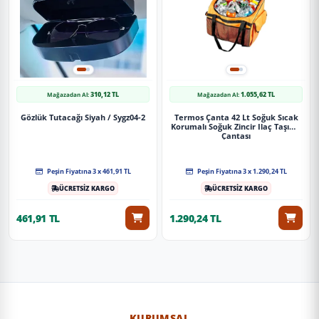
310,12 TL
1.055,62 TL
Mağazadan Al:
Mağazadan Al:
Gözlük Tutacağı Siyah / Sygz04-2
Termos Çanta 42 Lt Soğuk Sıcak
Korumalı Soğuk Zincir Ilaç Taşıma
Çantası
Peşin Fiyatına 3 x 461,91 TL
Peşin Fiyatına 3 x 1.290,24 TL
ÜCRETSİZ KARGO
ÜCRETSİZ KARGO
461,91 TL
1.290,24 TL
KURUMSAL