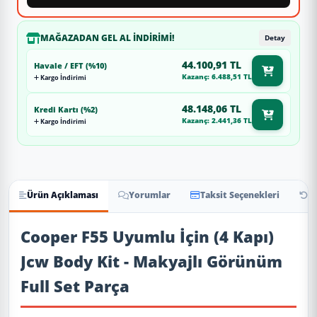
MAĞAZADAN GEL AL İNDIRIMI!
Detay
44.100,91 TL
Havale / EFT (%10)
Kazanç: 6.488,51 TL
Kargo İndirimi
48.148,06 TL
Kredi Kartı (%2)
Kazanç: 2.441,36 TL
Kargo İndirimi
Ürün Açıklaması
Yorumlar
Taksit Seçenekleri
İa
Ürün Açıklaması
Cooper F55 Uyumlu İçin (4 Kapı)
Jcw Body Kit - Makyajlı Görünüm
Full Set Parça