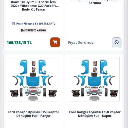
Bmw F30 Uyumlu 3 Serisi İçin
Koruma
2022+ Yükseltme G20 Facelift
Body Kit Parça
Peşin Fiyatına 3 x 166.783,15 TL
ÜCRETSİZ KARGO
Fiyat Sorunuz
166.783,15 TL
Ford Ranger Uyumlu F150 Raptor
Ford Ranger Uyumlu F150 Raptor
Dönüşüm Full - Panjur
Dönüşüm Full - Kaput