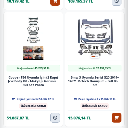
10.179,42 TL
169.165,37 TL
45.269,51 TL
12.138,95 TL
Mağazadan Al:
Mağazadan Al:
Cooper F56 Uyumlu İçin (2 Kapı)
Bmw 3 Uyumlu Serisi G20 2019+
Jcw Body Kit - Makyajlı Görünüm
14671 M-Tech Dönüşüm - Full Body
Full Set Parça
Kit
Peşin Fiyatına 3 x 51.887,87 TL
Peşin Fiyatına 3 x 15.076,14 TL
ÜCRETSİZ KARGO
ÜCRETSİZ KARGO
51.887,87 TL
15.076,14 TL