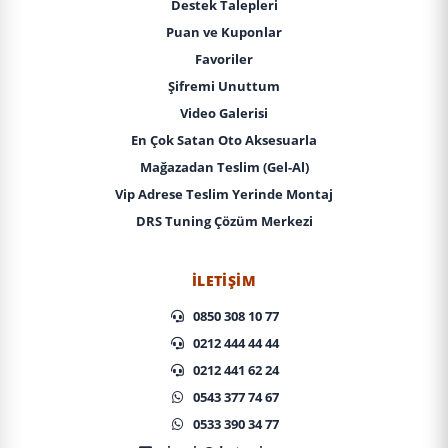
Destek Talepleri
Puan ve Kuponlar
Favoriler
Şifremi Unuttum
Video Galerisi
En Çok Satan Oto Aksesuarla
Mağazadan Teslim (Gel-Al)
Vip Adrese Teslim Yerinde Montaj
DRS Tuning Çözüm Merkezi
İLETIŞIM
0850 308 10 77
0212 444 44 44
0212 441 62 24
0543 377 74 67
0533 390 34 77