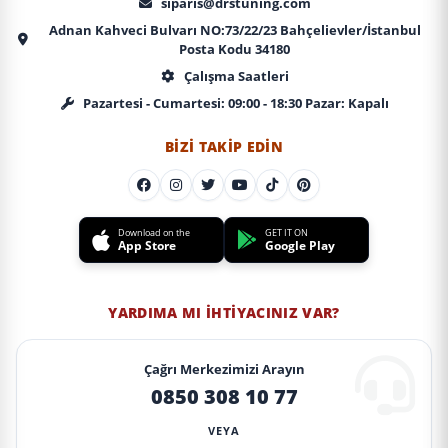
siparis@drstuning.com
Adnan Kahveci Bulvarı NO:73/22/23 Bahçelievler/İstanbul
Posta Kodu 34180
Çalışma Saatleri
Pazartesi - Cumartesi: 09:00 - 18:30 Pazar: Kapalı
BIZI TAKIP EDIN
Download on the
GET IT ON
App Store
Google Play
YARDIMA MI İHTIYACINIZ VAR?
Çağrı Merkezimizi Arayın
0850 308 10 77
VEYA