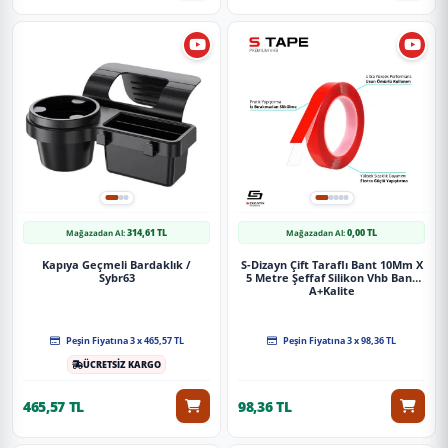
314,61 TL
0,00 TL
Mağazadan Al:
Mağazadan Al:
Kapıya Geçmeli Bardaklık /
S-Dizayn Çift Taraflı Bant 10Mm X
Sybr63
5 Metre Şeffaf Silikon Vhb Bant
A+Kalite
Peşin Fiyatına 3 x 465,57 TL
Peşin Fiyatına 3 x 98,36 TL
ÜCRETSİZ KARGO
465,57 TL
98,36 TL