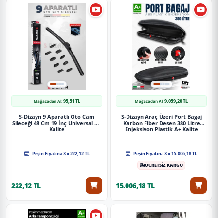
95,51 TL
9.059,20 TL
Mağazadan Al:
Mağazadan Al:
S-Dizayn 9 Aparatlı Oto Cam
S-Dizayn Araç Üzeri Port Bagaj
Sileceği 48 Cm 19 İnç Universal A+
Karbon Fiber Desen 380 Litre
Kalite
Enjeksiyon Plastik A+ Kalite
Peşin Fiyatına 3 x 222,12 TL
Peşin Fiyatına 3 x 15.006,18 TL
ÜCRETSİZ KARGO
222,12 TL
15.006,18 TL