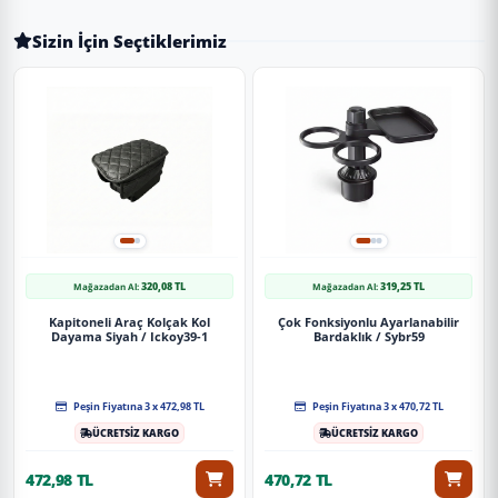
Sizin İçin Seçtiklerimiz
320,08 TL
319,25 TL
Mağazadan Al:
Mağazadan Al:
Kapitoneli Araç Kolçak Kol
Çok Fonksiyonlu Ayarlanabilir
Dayama Siyah / Ickoy39-1
Bardaklık / Sybr59
Peşin Fiyatına 3 x 472,98 TL
Peşin Fiyatına 3 x 470,72 TL
ÜCRETSİZ KARGO
ÜCRETSİZ KARGO
472,98 TL
470,72 TL