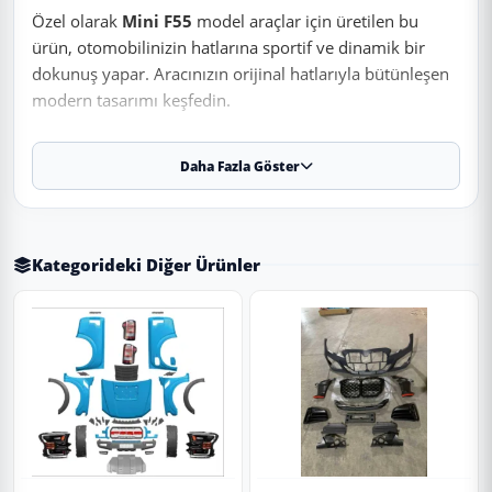
Özel olarak
Mini F55
model araçlar için üretilen bu
ürün, otomobilinizin hatlarına sportif ve dinamik bir
dokunuş yapar. Aracınızın orijinal hatlarıyla bütünleşen
modern tasarımı keşfedin.
Daha Fazla Göster
✨ Ürün Özellikleri ve Avantajları
✔
Birebir Uyum:
Aracınızın orijinal ölçülerine sadık kalınarak
üretilmiştir.
Kategorideki Diğer Ürünler
✔
Malzeme:
Dayanıklı ve uzun ömürlü malzeme.
Uygulama
Aracınızın ölçülerine uygundur. Montaj işlemi el
yatkınlığı gerektirebilir.
Paket İçeriği