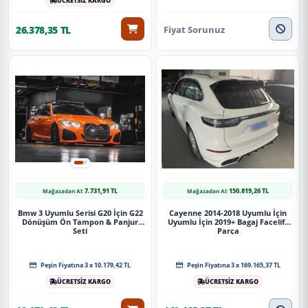
ÜCRETSİZ KARGO
Fiyat Sorunuz
26.378,35 TL
7.731,91 TL
150.819,26 TL
Mağazadan Al:
Mağazadan Al:
Bmw 3 Uyumlu Serisi G20 İçin G22
Cayenne 2014-2018 Uyumlu İçin
Dönüşüm Ön Tampon & Panjur
Uyumlu İçin 2019+ Bagaj Facelift
Seti
Parça
Peşin Fiyatına 3 x 10.179,42 TL
Peşin Fiyatına 3 x 169.165,37 TL
ÜCRETSİZ KARGO
ÜCRETSİZ KARGO