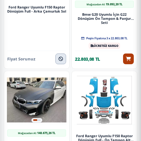
19.093,20 TL
Mağazadan Al:
Ford Ranger Uyumlu F150 Raptor
Cooper F55 Uyumlu İçin (4 Kapı) Jcw Body Kit - Makyajlı Görünüm
Dönüşüm Full - Arka Çamurluk Sol
Bmw G20 Uyumlu İçin G22
Full Set Parça
Dönüşüm Ön Tampon & Panjur
Seti
Güvenli Teslimat
Peşin Fiyatına 3 x 22.803,08 TL
Siparişleriniz darbe emici özel ambalajlarla, kargoda zarar
ÜCRETSİZ KARGO
görmeyecek şekilde paketlenerek tarafınıza ulaştırılır. %100
Müşteri memnuniyeti garantisiyle.
Fiyat Sorunuz
22.803,08 TL
148.675,26 TL
Mağazadan Al:
Ford Ranger Uyumlu F150 Raptor
Dönüşüm Full - Ön Tampon Alt