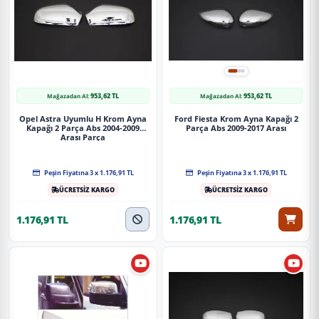
953,62 TL
953,62 TL
Mağazadan Al:
Mağazadan Al:
Opel Astra Uyumlu H Krom Ayna
Ford Fiesta Krom Ayna Kapağı 2
Kapağı 2 Parça Abs 2004-2009
Parça Abs 2009-2017 Arası
Arası Parça
Peşin Fiyatına 3 x 1.176,91 TL
Peşin Fiyatına 3 x 1.176,91 TL
ÜCRETSİZ KARGO
ÜCRETSİZ KARGO
1.176,91 TL
1.176,91 TL