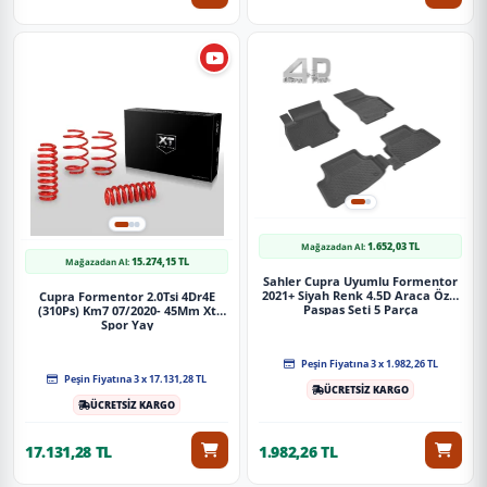
1.652,03 TL
Mağazadan Al:
15.274,15 TL
Mağazadan Al:
Sahler Cupra Uyumlu Formentor
2021+ Siyah Renk 4.5D Araca Özel
Cupra Formentor 2.0Tsi 4Dr4E
Paspas Seti 5 Parça
(310Ps) Km7 07/2020- 45Mm Xt
Spor Yay
Peşin Fiyatına 3 x 1.982,26 TL
Peşin Fiyatına 3 x 17.131,28 TL
ÜCRETSİZ KARGO
ÜCRETSİZ KARGO
17.131,28 TL
1.982,26 TL