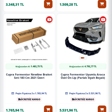
3.348,31 TL
1.509,28 TL
1.483,75 TL
4.792,77 TL
Mağazadan Al:
Mağazadan Al:
Cupra Formentor Newline Braket
Cupra Formentor Uyumlu Araca
Seti 183 Cm 2021 Üzeri
Özel Ön Lip (Parlak Siyah Boyalı)
Peşin Fiyatına 3 x 1.765,94 TL
Peşin Fiyatına 3 x 5.531,96 TL
ÜCRETSİZ KARGO
ÜCRETSİZ KARGO
1.765,94 TL
5.531,96 TL