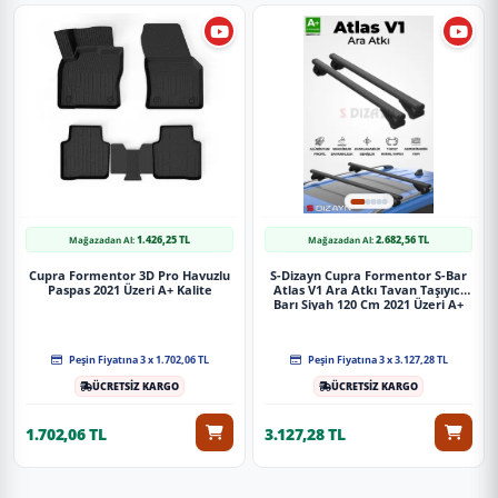
1.426,25 TL
2.682,56 TL
Mağazadan Al:
Mağazadan Al:
Cupra Formentor 3D Pro Havuzlu
S-Dizayn Cupra Formentor S-Bar
Paspas 2021 Üzeri A+ Kalite
Atlas V1 Ara Atkı Tavan Taşıyıcı
Barı Siyah 120 Cm 2021 Üzeri A+
Kalite
Peşin Fiyatına 3 x 1.702,06 TL
Peşin Fiyatına 3 x 3.127,28 TL
ÜCRETSİZ KARGO
ÜCRETSİZ KARGO
1.702,06 TL
3.127,28 TL