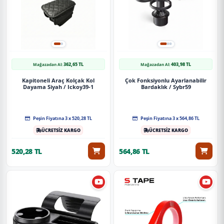
362,65 TL
403,98 TL
Mağazadan Al:
Mağazadan Al:
Kapitoneli Araç Kolçak Kol
Çok Fonksiyonlu Ayarlanabilir
Dayama Siyah / Ickoy39-1
Bardaklık / Sybr59
Peşin Fiyatına 3 x 520,28 TL
Peşin Fiyatına 3 x 564,86 TL
ÜCRETSİZ KARGO
ÜCRETSİZ KARGO
520,28 TL
564,86 TL