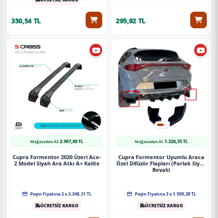
350,54 TL
295,92 TL
2.907,88 TL
1.226,35 TL
Mağazadan Al:
Mağazadan Al:
Cupra Formentor 2020 Üzeri Ace-
Cupra Formentor Uyumlu Araca
2 Model Siyah Ara Atkı A+ Kalite
Özel Difüzör Flapları (Parlak Siyah
Boyalı)
Peşin Fiyatına 3 x 3.348,31 TL
Peşin Fiyatına 3 x 1.509,28 TL
ÜCRETSİZ KARGO
ÜCRETSİZ KARGO