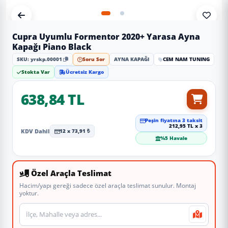
Cupra Uyumlu Formentor 2020+ Yarasa Ayna
Kapağı Piano Black
SKU: yrskp.00001
Soru Sor
AYNA KAPAĞI
CEM NAM TUNING
Stokta Var
Ücretsiz Kargo
638,84 TL
Peşin fiyatına 3 taksit
212,95 TL x 3
KDV Dahil
12 x 73,91 ₺
%5 Havale
Özel Araçla Teslimat
Hacim/yapı gereği sadece özel araçla teslimat sunulur. Montaj
yoktur.
Teslimat veya montaj adresi