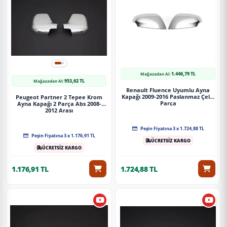
1.446,79 TL
Mağazadan Al:
953,62 TL
Mağazadan Al:
Renault Fluence Uyumlu Ayna
Kapağı 2009-2016 Paslanmaz Çelik
Peugeot Partner 2 Tepee Krom
Parça
Ayna Kapağı 2 Parça Abs 2008-
2012 Arası
Peşin Fiyatına 3 x 1.724,88 TL
Peşin Fiyatına 3 x 1.176,91 TL
ÜCRETSİZ KARGO
ÜCRETSİZ KARGO
1.176,91 TL
1.724,88 TL