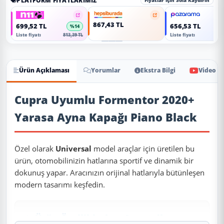
PLATFORM FIYATLARIMIZ
Fiyatlar için Sola Kaydırın
867,43 TL
699,52 TL
656,53 TL
%14
Liste fiyatı
813,39 TL
Liste fiyatı
763
Ürün Açıklaması
Yorumlar
Ekstra Bilgi
Video
Ürün Açıklaması
Cupra Uyumlu Formentor 2020+
Yarasa Ayna Kapağı Piano Black
Özel olarak
Universal
model araçlar için üretilen bu
ürün, otomobilinizin hatlarına sportif ve dinamik bir
dokunuş yapar. Aracınızın orijinal hatlarıyla bütünleşen
modern tasarımı keşfedin.
✨ Ürün Özellikleri ve Avantajları