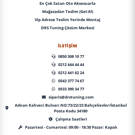
En Çok Satan Oto Aksesuarla
Mağazadan Teslim (Gel-Al)
Vip Adrese Teslim Yerinde Montaj
DRS Tuning Çözüm Merkezi
İLETIŞIM
0850 308 10 77
0212 444 44 44
0212 441 62 24
0543 377 74 67
0533 390 34 77
siparis@drstuning.com
Adnan Kahveci Bulvarı NO:73/22/23 Bahçelievler/İstanbul
Posta Kodu 34180
Çalışma Saatleri
Pazartesi - Cumartesi: 09:00 - 18:30 Pazar: Kapalı