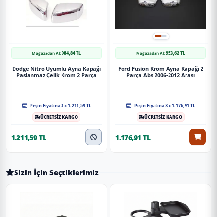
984,84 TL
953,62 TL
Mağazadan Al:
Mağazadan Al:
Dodge Nitro Uyumlu Ayna Kapağı
Ford Fusion Krom Ayna Kapağı 2
Paslanmaz Çelik Krom 2 Parça
Parça Abs 2006-2012 Arası
Peşin Fiyatına 3 x 1.211,59 TL
Peşin Fiyatına 3 x 1.176,91 TL
ÜCRETSİZ KARGO
ÜCRETSİZ KARGO
1.211,59 TL
1.176,91 TL
Sizin İçin Seçtiklerimiz