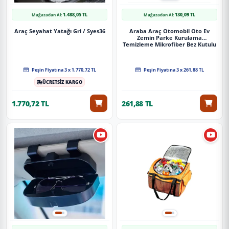
1.488,05 TL
130,09 TL
Mağazadan Al:
Mağazadan Al:
Araç Seyahat Yatağı Gri / Syes36
Araba Araç Otomobil Oto Ev
Zemin Parke Kurulama
Temizleme Mikrofiber Bez Kutulu
4'Lü Set
Peşin Fiyatına 3 x 1.770,72 TL
Peşin Fiyatına 3 x 261,88 TL
ÜCRETSİZ KARGO
1.770,72 TL
261,88 TL