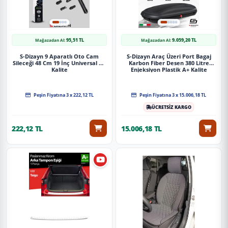
95,51 TL
9.059,20 TL
Mağazadan Al:
Mağazadan Al:
S-Dizayn 9 Aparatlı Oto Cam
S-Dizayn Araç Üzeri Port Bagaj
Sileceği 48 Cm 19 İnç Universal A+
Karbon Fiber Desen 380 Litre
Kalite
Enjeksiyon Plastik A+ Kalite
Peşin Fiyatına 3 x 222,12 TL
Peşin Fiyatına 3 x 15.006,18 TL
ÜCRETSİZ KARGO
222,12 TL
15.006,18 TL