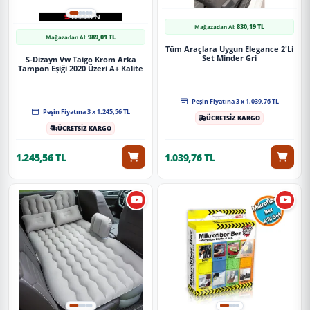
830,19 TL
Mağazadan Al:
989,01 TL
Mağazadan Al:
Tüm Araçlara Uygun Elegance 2'Li
Set Minder Gri
S-Dizayn Vw Taigo Krom Arka
Tampon Eşiği 2020 Üzeri A+ Kalite
Peşin Fiyatına 3 x 1.039,76 TL
Peşin Fiyatına 3 x 1.245,56 TL
ÜCRETSİZ KARGO
ÜCRETSİZ KARGO
1.245,56 TL
1.039,76 TL