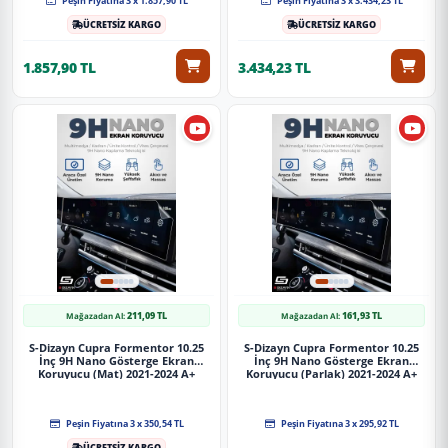
Peşin Fiyatına 3 x 1.857,90 TL
Peşin Fiyatına 3 x 3.434,23 TL
Güvenli Teslimat
ÜCRETSİZ KARGO
ÜCRETSİZ KARGO
Siparişleriniz darbe emici özel ambalajlarla, kargoda zarar
görmeyecek şekilde paketlenerek tarafınıza ulaştırılır. %100
1.857,90 TL
3.434,23 TL
Müşteri memnuniyeti garantisiyle.
211,09 TL
161,93 TL
Mağazadan Al:
Mağazadan Al:
S-Dizayn Cupra Formentor 10.25
S-Dizayn Cupra Formentor 10.25
İnç 9H Nano Gösterge Ekran
İnç 9H Nano Gösterge Ekran
Koruyucu (Mat) 2021-2024 A+
Koruyucu (Parlak) 2021-2024 A+
Kalite
Kalite
Peşin Fiyatına 3 x 350,54 TL
Peşin Fiyatına 3 x 295,92 TL
ÜCRETSİZ KARGO