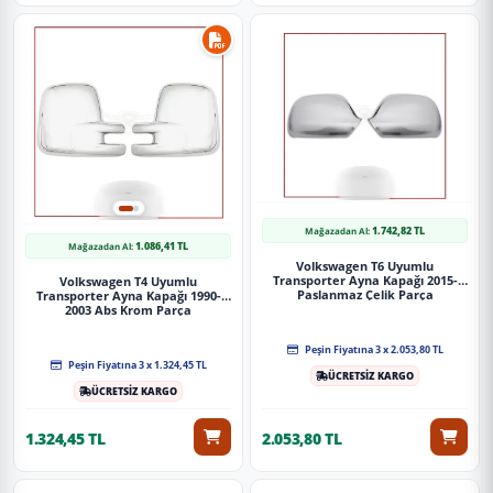
1.742,82 TL
Mağazadan Al:
1.086,41 TL
Mağazadan Al:
Volkswagen T6 Uyumlu
Transporter Ayna Kapağı 2015-
Volkswagen T4 Uyumlu
Paslanmaz Çelik Parça
Transporter Ayna Kapağı 1990-
2003 Abs Krom Parça
Peşin Fiyatına 3 x 2.053,80 TL
Peşin Fiyatına 3 x 1.324,45 TL
ÜCRETSİZ KARGO
ÜCRETSİZ KARGO
1.324,45 TL
2.053,80 TL