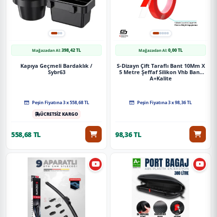
398,42 TL
0,00 TL
Mağazadan Al:
Mağazadan Al:
Kapıya Geçmeli Bardaklık /
S-Dizayn Çift Taraflı Bant 10Mm X
Sybr63
5 Metre Şeffaf Silikon Vhb Bant
A+Kalite
Peşin Fiyatına 3 x 558,68 TL
Peşin Fiyatına 3 x 98,36 TL
ÜCRETSİZ KARGO
558,68 TL
98,36 TL