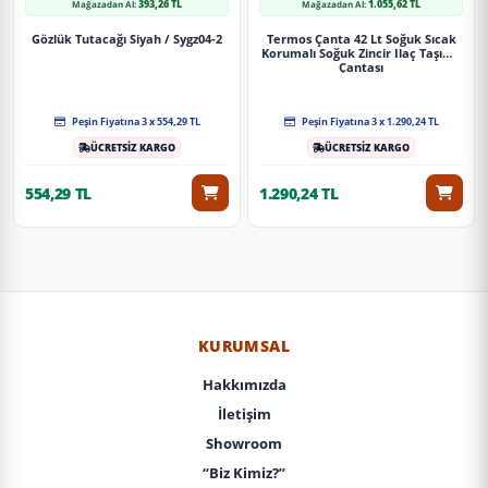
393,26 TL
1.055,62 TL
Mağazadan Al:
Mağazadan Al:
Gözlük Tutacağı Siyah / Sygz04-2
Termos Çanta 42 Lt Soğuk Sıcak
Korumalı Soğuk Zincir Ilaç Taşıma
Çantası
Peşin Fiyatına 3 x 554,29 TL
Peşin Fiyatına 3 x 1.290,24 TL
ÜCRETSİZ KARGO
ÜCRETSİZ KARGO
554,29 TL
1.290,24 TL
KURUMSAL
Hakkımızda
İletişim
Showroom
“Biz Kimiz?”