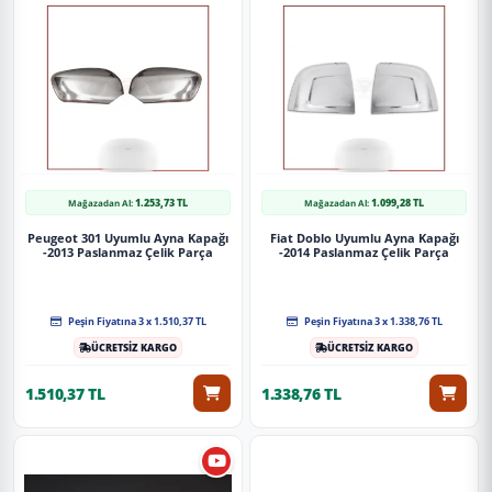
1.253,73 TL
1.099,28 TL
Mağazadan Al:
Mağazadan Al:
Peugeot 301 Uyumlu Ayna Kapağı
Fiat Doblo Uyumlu Ayna Kapağı
-2013 Paslanmaz Çelik Parça
-2014 Paslanmaz Çelik Parça
Peşin Fiyatına 3 x 1.510,37 TL
Peşin Fiyatına 3 x 1.338,76 TL
ÜCRETSİZ KARGO
ÜCRETSİZ KARGO
1.510,37 TL
1.338,76 TL