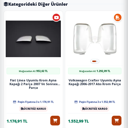
Kategorideki Diğer Ürünler
953,62 TL
1.292,09 TL
Mağazadan Al:
Mağazadan Al:
Fiat Linea Uyumlu Krom Ayna
Volkswagen Crafter Uyumlu Ayna
Kapağı 2 Parça 2007 Ve Sonrası
Kapağı 2006-2017 Abs Krom Parça
Parça
Peşin Fiyatına 3 x 1.176,91 TL
Peşin Fiyatına 3 x 1.552,99 TL
ÜCRETSİZ KARGO
ÜCRETSİZ KARGO
1.176,91 TL
1.552,99 TL