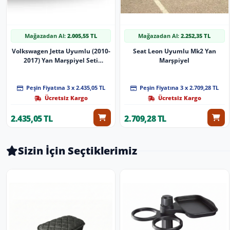
Mağazadan Al:
2.005,55 TL
Mağazadan Al:
2.252,35 TL
Volkswagen Jetta Uyumlu (2010-
Seat Leon Uyumlu Mk2 Yan
2017) Yan Marşpiyel Seti
Marşpiyel
(Plastik) Parlak Siyah Boyalıdır
Peşin Fiyatına 3 x 2.435,05 TL
Peşin Fiyatına 3 x 2.709,28 TL
Ücretsiz Kargo
Ücretsiz Kargo
2.435,05 TL
2.709,28 TL
Sizin İçin Seçtiklerimiz