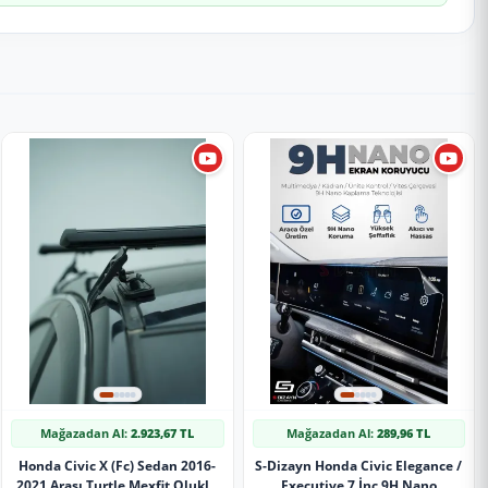
Mağazadan Al:
2.923,67 TL
Mağazadan Al:
289,96 TL
Honda Civic X (Fc) Sedan 2016-
S-Dizayn Honda Civic Elegance /
2021 Arası Turtle Mexfit Oluklu
Executive 7 İnç 9H Nano