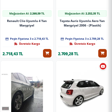
Mağazadan Al:
2.260,59 TL
Mağazadan Al:
2.252,35 TL
Renault Clio Uyumlu 4 Yan
Toyota Auris Uyumlu Aero Yan
Marşpiyel
Marşpiyel 2006 - (Plastik)
Peşin Fiyatına 3 x 2.718,43 TL
Peşin Fiyatına 3 x 2.709,28 TL
Ücretsiz Kargo
Ücretsiz Kargo
2.718,43 TL
2.709,28 TL