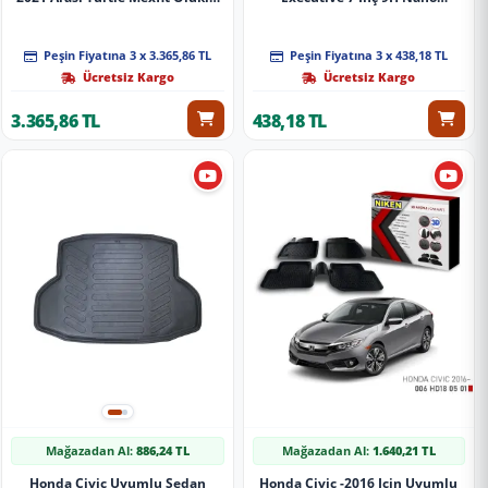
Ara Atkı Tavan Barı Si̇yah
Multimedya Ekran Koruyucu
(Mat) 2020-2021 A+ Kalite
Peşin Fiyatına 3 x 3.365,86 TL
Peşin Fiyatına 3 x 438,18 TL
Ücretsiz Kargo
Ücretsiz Kargo
3.365,86 TL
438,18 TL
Mağazadan Al:
886,24 TL
Mağazadan Al:
1.640,21 TL
Honda Civic Uyumlu Sedan
Honda Civic -2016 Için Uyumlu