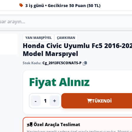
3 iş günü • Gecikirse 50 Puan (50 TL)
1984'ten beri Türkiye’nin en büyük oto aksesuar ve tuning
YAN MARŞPIYEL
ÇAMKIRAN
Honda Civic Uyumlu Fc5 2016-20
Model Marspıyel
Stok Kodu:
Cg_2013FC5CONATS-P
Fiyat Alınız
-
+
TÜKENDI
Ürün adedi
Özel Araçla Teslimat
Hacim/yapı gereği sadece özel araçla teslimat sunulur. Montaj y