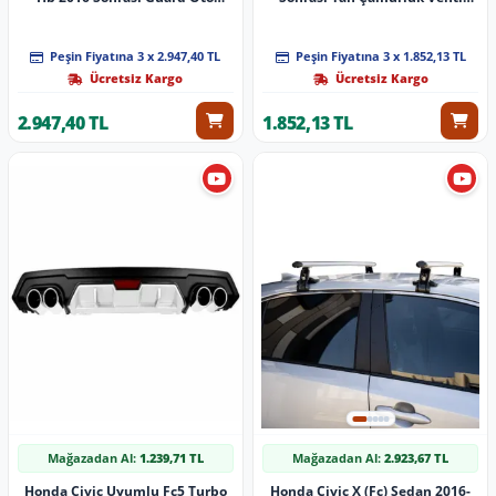
Brandası Araca Özel Seri Parça
Shark Model Parça
Peşin Fiyatına 3 x 2.947,40 TL
Peşin Fiyatına 3 x 1.852,13 TL
Ücretsiz Kargo
Ücretsiz Kargo
2.947,40 TL
1.852,13 TL
Mağazadan Al:
1.239,71 TL
Mağazadan Al:
2.923,67 TL
Honda Civic Uyumlu Fc5 Turbo
Honda Civic X (Fc) Sedan 2016-