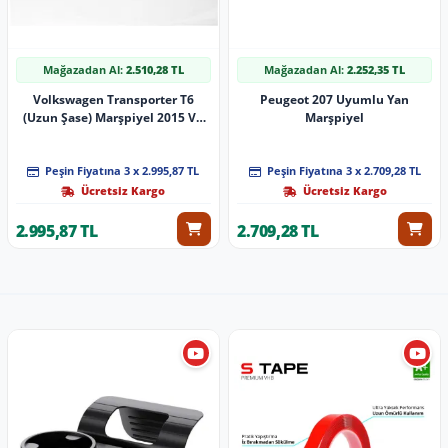
Mağazadan Al:
2.510,28 TL
Mağazadan Al:
2.252,35 TL
Volkswagen Transporter T6
Peugeot 207 Uyumlu Yan
(Uzun Şase) Marşpiyel 2015 Ve
Marşpiyel
Sonrası (Fi̇ber) Lb9A Boya Kodlu
Peşin Fiyatına 3 x 2.995,87 TL
Peşin Fiyatına 3 x 2.709,28 TL
Ücretsiz Kargo
Ücretsiz Kargo
2.995,87 TL
2.709,28 TL