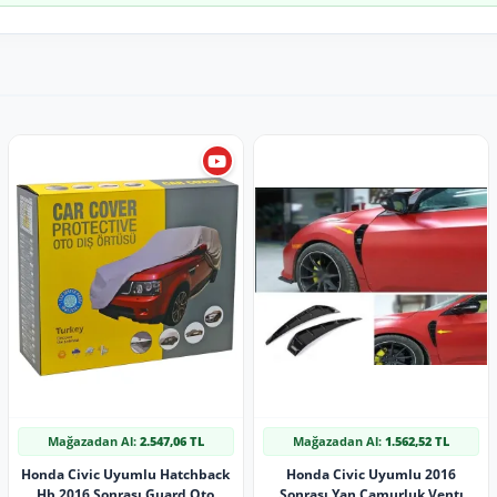
Mağazadan Al:
2.547,06 TL
Mağazadan Al:
1.562,52 TL
Honda Civic Uyumlu Hatchback
Honda Civic Uyumlu 2016
Hb 2016 Sonrası Guard Oto
Sonrası Yan Çamurluk Ventı