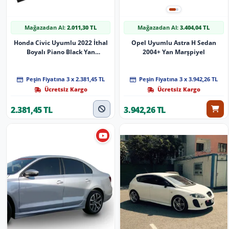
Mağazadan Al:
2.011,30 TL
Mağazadan Al:
3.404,04 TL
Honda Civic Uyumlu 2022 İthal
Opel Uyumlu Astra H Sedan
Boyalı Piano Black Yan
2004+ Yan Marşpiyel
Marşpiyel Parça
Peşin Fiyatına 3 x 2.381,45 TL
Peşin Fiyatına 3 x 3.942,26 TL
Ücretsiz Kargo
Ücretsiz Kargo
2.381,45 TL
3.942,26 TL