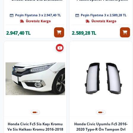
Araca Özel Seri Parça
2016-2021 A+Kalite
Peşin Fiyatına 3 x 2.947,40 TL
Peşin Fiyatına 3 x 2.589,28 TL
Ücretsiz Kargo
Ücretsiz Kargo
2.947,40 TL
2.589,28 TL
Honda Civic Fc5 Sis Kaşı Kromu
Honda Civic Uyumlu Fc5 2016-
Ve Sis Halkası Kromu 2016-2018
2020 Type-R Ön Tampon Drl