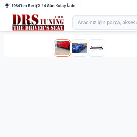
1984'ten Beri
14 Gün Kolay İade
Aracınız için parça arayın