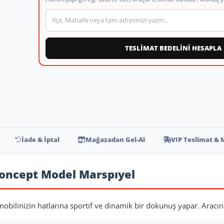
Teslimat veya montaj adresi
TESLİMAT BEDELİNİ HESAPLA
İade & İptal
Mağazadan Gel-Al
VIP Teslimat & 
Concept Model Marspıyel
mobilinizin hatlarına sportif ve dinamik bir dokunuş yapar. Aracın