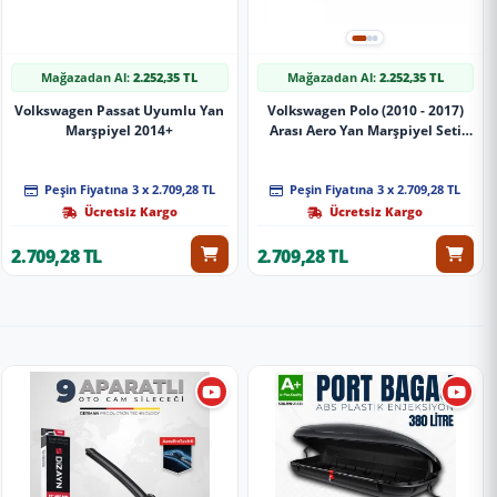
Mağazadan Al:
2.252,35 TL
Mağazadan Al:
2.252,35 TL
Volkswagen Passat Uyumlu Yan
Volkswagen Polo (2010 - 2017)
Marşpiyel 2014+
Arası Aero Yan Marşpiyel Seti
(Plastik)
Peşin Fiyatına 3 x 2.709,28 TL
Peşin Fiyatına 3 x 2.709,28 TL
Ücretsiz Kargo
Ücretsiz Kargo
2.709,28 TL
2.709,28 TL