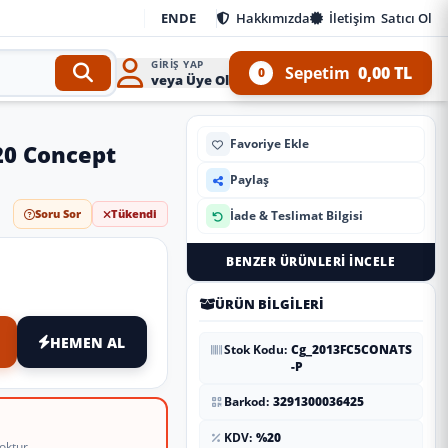
EN
DE
Hakkımızda
İletişim
Satıcı Ol
GIRIŞ YAP
Sepetim
0,00 TL
0
veya Üye Ol
Favoriye Ekle
20 Concept
Paylaş
Soru Sor
Tükendi
İade & Teslimat Bilgisi
BENZER ÜRÜNLERI İNCELE
ÜRÜN BILGILERI
HEMEN AL
Stok Kodu:
Cg_2013FC5CONATS
-P
Barkod:
3291300036425
KDV:
%20
oktur.