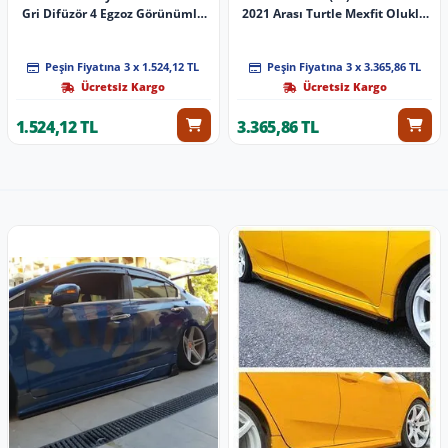
Gri Difüzör 4 Egzoz Görünümlü
2021 Arası Turtle Mexfit Oluklu
2016+ İthal Parça
Ara Atkı Tavan Barı Gri̇
Peşin Fiyatına 3 x 1.524,12 TL
Peşin Fiyatına 3 x 3.365,86 TL
Ücretsiz Kargo
Ücretsiz Kargo
1.524,12 TL
3.365,86 TL