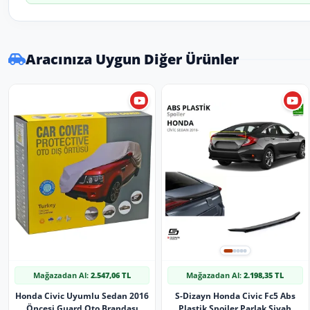
Aracınıza Uygun Diğer Ürünler
Mağazadan Al:
2.547,06 TL
Mağazadan Al:
2.198,35 TL
Honda Civic Uyumlu Sedan 2016
S-Dizayn Honda Civic Fc5 Abs
Öncesi Guard Oto Brandası
Plastik Spoiler Parlak Siyah