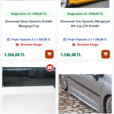
Mağazadan Al:
1.016,47 TL
Mağazadan Al:
1.016,47 TL
Universal Uzun Uyumlu Kulaklı
Universal Yan Uyumlu Marşpiyel
Marşpiyel Lip
Altı Lip Çift Kulaklı
Peşin Fiyatına 3 x 1.336,08 TL
Peşin Fiyatına 3 x 1.336,08 TL
Ücretsiz Kargo
Ücretsiz Kargo
1.336,08 TL
1.336,08 TL