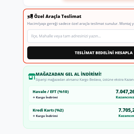
Özel Araçla Teslimat
Hacim/yapı gereği sadece özel araçla teslimat sunulur. Montaj y
Teslimat veya montaj adresi
TESLİMAT BEDELİNİ HESAPLA
MAĞAZADAN GEL AL İNDIRIMI!
Siparişi mağazadan alırsanız Kargo Bedava, üstüne ekstra Kazan
7.047,2
Havale / EFT (%10)
Kazancınız:
Kargo İndirimi
7.705,
Kredi Kartı (%2)
Kazancını
Kargo İndirimi