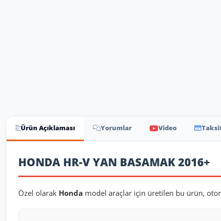
Ürün Açıklaması
Yorumlar
Video
Taksi
Ürün Açıklaması
HONDA HR-V YAN BASAMAK 2016+
Özel olarak
Honda
model araçlar için üretilen bu ürün, oto