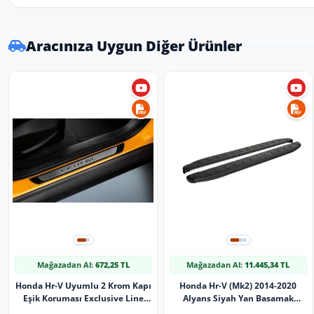
Aracınıza Uygun Diğer Ürünler
Mağazadan Al:
672,25 TL
Mağazadan Al:
11.445,34 TL
Honda Hr-V Uyumlu 2 Krom Kapı
Honda Hr-V (Mk2) 2014-2020
Eşik Koruması Exclusive Line
Alyans Siyah Yan Basamak
2015 Üzeri 4 Parça
Koruma