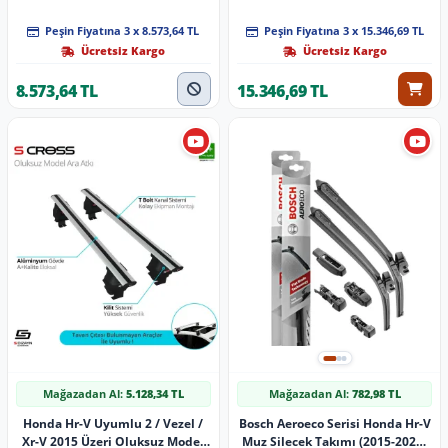
Peşin Fiyatına 3 x 8.573,64 TL
Peşin Fiyatına 3 x 15.346,69 TL
Ücretsiz Kargo
Ücretsiz Kargo
8.573,64 TL
15.346,69 TL
Mağazadan Al:
5.128,34 TL
Mağazadan Al:
782,98 TL
Honda Hr-V Uyumlu 2 / Vezel /
Bosch Aeroeco Serisi Honda Hr-V
Xr-V 2015 Üzeri Oluksuz Model
Muz Silecek Takımı (2015-2020)