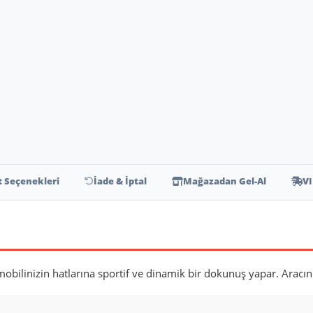
t Seçenekleri
İade & İptal
Mağazadan Gel-Al
VI
mobilinizin hatlarına sportif ve dinamik bir dokunuş yapar. Aracın