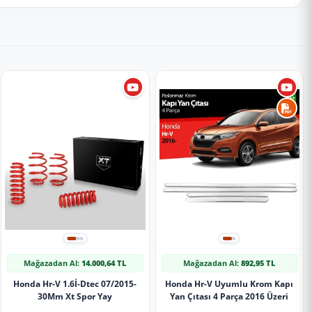
Mağazadan Al:
14.000,64 TL
Mağazadan Al:
892,95 TL
Honda Hr-V 1.6İ-Dtec 07/2015-
Honda Hr-V Uyumlu Krom Kapı
30Mm Xt Spor Yay
Yan Çıtası 4 Parça 2016 Üzeri