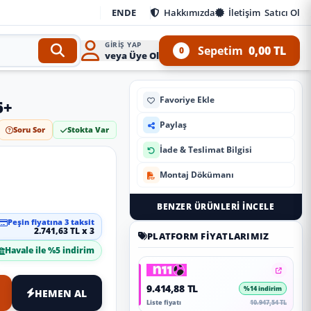
EN
DE
Hakkımızda
İletişim
Satıcı Ol
GIRIŞ YAP
Sepetim
0,00 TL
0
veya Üye Ol
Favoriye Ekle
6+
Paylaş
Soru Sor
Stokta Var
İade & Teslimat Bilgisi
Montaj Dökümanı
BENZER ÜRÜNLERI İNCELE
Peşin fiyatına 3 taksit
2.741,63 TL x 3
PLATFORM FIYATLARIMIZ
Havale ile %5 indirim
9.414,88 TL
%14 indirim
HEMEN AL
Liste fiyatı
10.947,54 TL