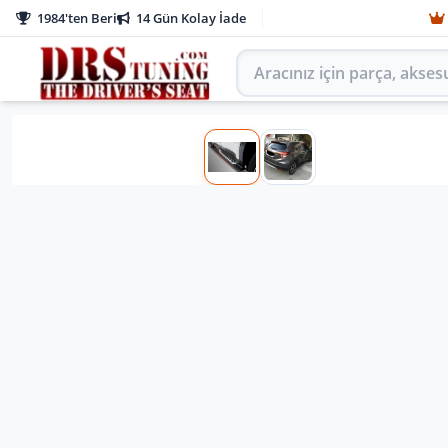
1984'ten Beri
14 Gün Kolay İade
Aracınız için parça arayın