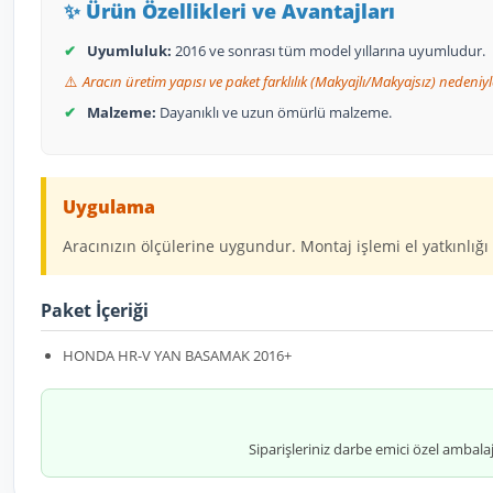
✨ Ürün Özellikleri ve Avantajları
✔
Uyumluluk:
2016 ve sonrası tüm model yıllarına uyumludur.
⚠️
Aracın üretim yapısı ve paket farklılık (Makyajlı/Makyajsız) nedeniyle
✔
Malzeme:
Dayanıklı ve uzun ömürlü malzeme.
Uygulama
Aracınızın ölçülerine uygundur. Montaj işlemi el yatkınlığı 
Paket İçeriği
HONDA HR-V YAN BASAMAK 2016+
Siparişleriniz darbe emici özel ambala