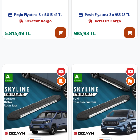
Gri Ara Atkı A+ Kalite Parça
Muz Tip Silecek
Peşin Fiyatına 3 x 5.815,49 TL
Peşin Fiyatına 3 x 985,98 TL
Ücretsiz Kargo
Ücretsiz Kargo
5.815,49 TL
985,98 TL