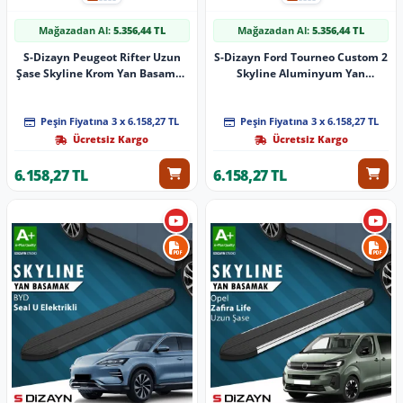
Mağazadan Al:
5.356,44 TL
Mağazadan Al:
5.356,44 TL
S-Dizayn Peugeot Rifter Uzun
S-Dizayn Ford Tourneo Custom 2
Şase Skyline Krom Yan Basamak
Skyline Aluminyum Yan
213 Cm 2019-2023 A+ Kalite
Basamak 223 Cm 2023 Üzeri A+
Kalite
Peşin Fiyatına 3 x 6.158,27 TL
Peşin Fiyatına 3 x 6.158,27 TL
Ücretsiz Kargo
Ücretsiz Kargo
6.158,27 TL
6.158,27 TL