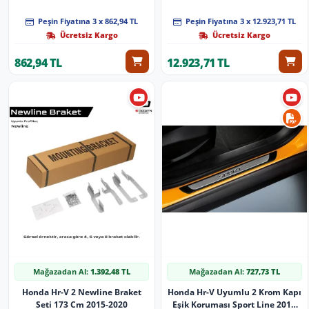
Peşin Fiyatına 3 x 862,94 TL
Peşin Fiyatına 3 x 12.923,71 TL
Ücretsiz Kargo
Ücretsiz Kargo
862,94 TL
12.923,71 TL
Mağazadan Al:
1.392,48 TL
Mağazadan Al:
727,73 TL
Honda Hr-V 2 Newline Braket
Honda Hr-V Uyumlu 2 Krom Kapı
Seti 173 Cm 2015-2020
Eşik Koruması Sport Line 2015