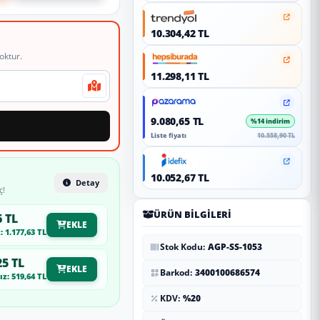
10.304,42 TL
oktur.
11.298,11 TL
9.080,65 TL
%14 indirim
Liste fiyatı
10.558,90 TL
10.052,67 TL
Detay
ç!
ÜRÜN BILGILERI
6 TL
EKLE
 1.177,63 TL
Stok Kodu:
AGP-SS-1053
25 TL
EKLE
Barkod:
3400100686574
z: 519,64 TL
KDV:
%20