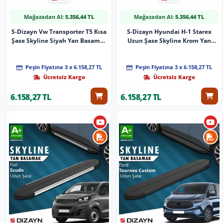
Mağazadan Al:
5.356,44 TL
Mağazadan Al:
5.356,44 TL
S-Dizayn Vw Transporter T5 Kısa
S-Dizayn Hyundai H-1 Starex
Şase Skyline Siyah Yan Basamak
Uzun Şase Skyline Krom Yan
213 Cm 2003-2015 A+ Kalite
Basamak 213 Cm 1998-2007 A+
Kalite
Peşin Fiyatına 3 x 6.158,27 TL
Peşin Fiyatına 3 x 6.158,27 TL
Ücretsiz Kargo
Ücretsiz Kargo
6.158,27 TL
6.158,27 TL