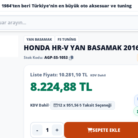
1984'ten beri Türkiye’nin en büyük oto aksesuar ve tuning
YAN BASAMAK
FS TUNING
HONDA HR-V YAN BASAMAK 201
Stok Kodu:
AGP-SS-1053
Liste Fiyatı:
10.281,10 TL
KDV Dahil
8.224,88 TL
KDV Dahil
•
12 x 951,56 ₺ Taksit Seçeneği
-
+
SEPETE EKLE
Ürün adedi