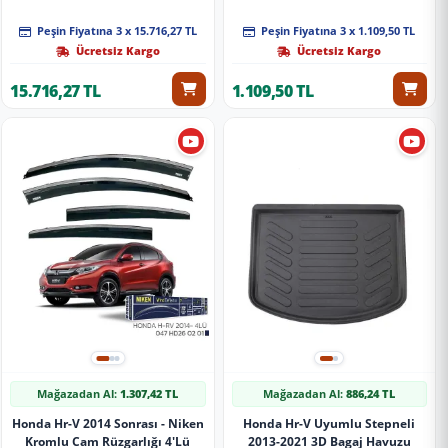
Peşin Fiyatına 3 x 15.716,27 TL
Peşin Fiyatına 3 x 1.109,50 TL
Ücretsiz Kargo
Ücretsiz Kargo
15.716,27 TL
1.109,50 TL
Mağazadan Al:
1.307,42 TL
Mağazadan Al:
886,24 TL
Honda Hr-V 2014 Sonrası - Niken
Honda Hr-V Uyumlu Stepneli
Kromlu Cam Rüzgarlığı 4'Lü
2013-2021 3D Bagaj Havuzu