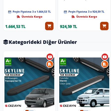
Üzeri 4 Parça
Peşin Fiyatına 3 x 1.664,53 TL
Peşin Fiyatına 3 x 924,59 TL
Ücretsiz Kargo
Ücretsiz Kargo
1.664,53 TL
924,59 TL
Kategorideki Diğer Ürünler