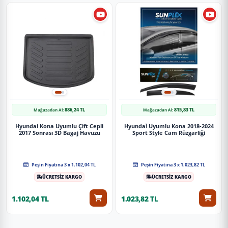
886,24 TL
815,83 TL
Mağazadan Al:
Mağazadan Al:
Hyundai Kona Uyumlu Çift Cepli
Hyundai̇ Uyumlu Kona 2018-2024
2017 Sonrası 3D Bagaj Havuzu
Sport Style Cam Rüzgarliği
Peşin Fiyatına 3 x 1.102,04 TL
Peşin Fiyatına 3 x 1.023,82 TL
ÜCRETSİZ KARGO
ÜCRETSİZ KARGO
1.102,04 TL
1.023,82 TL