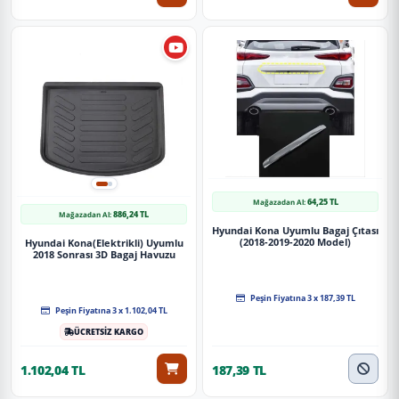
64,25 TL
Mağazadan Al:
886,24 TL
Mağazadan Al:
Hyundai Kona Uyumlu Bagaj Çıtası
(2018-2019-2020 Model)
Hyundai Kona(Elektrikli) Uyumlu
2018 Sonrası 3D Bagaj Havuzu
Peşin Fiyatına 3 x 187,39 TL
Peşin Fiyatına 3 x 1.102,04 TL
ÜCRETSİZ KARGO
1.102,04 TL
187,39 TL