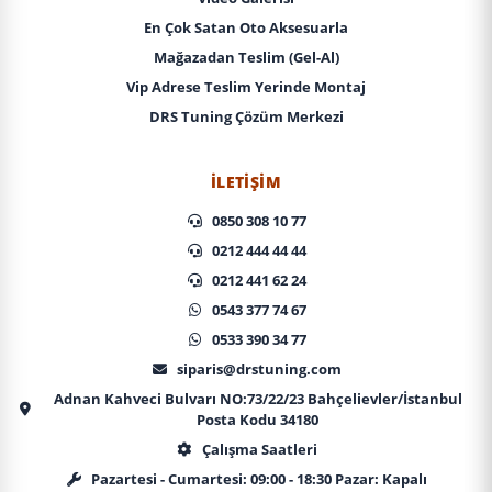
En Çok Satan Oto Aksesuarla
Mağazadan Teslim (Gel-Al)
Vip Adrese Teslim Yerinde Montaj
DRS Tuning Çözüm Merkezi
İLETIŞIM
0850 308 10 77
0212 444 44 44
0212 441 62 24
0543 377 74 67
0533 390 34 77
siparis@drstuning.com
Adnan Kahveci Bulvarı NO:73/22/23 Bahçelievler/İstanbul
Posta Kodu 34180
Çalışma Saatleri
Pazartesi - Cumartesi: 09:00 - 18:30 Pazar: Kapalı