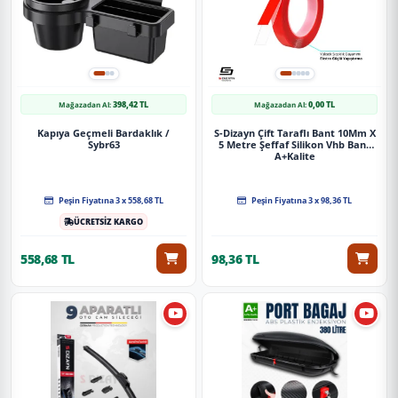
398,42 TL
0,00 TL
Mağazadan Al:
Mağazadan Al:
Kapıya Geçmeli Bardaklık /
S-Dizayn Çift Taraflı Bant 10Mm X
Sybr63
5 Metre Şeffaf Silikon Vhb Bant
A+Kalite
Peşin Fiyatına 3 x 558,68 TL
Peşin Fiyatına 3 x 98,36 TL
ÜCRETSİZ KARGO
558,68 TL
98,36 TL