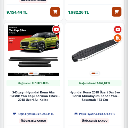
9.154,44 TL
1.982,26 TL
1.031,40 TL
7.469,08 TL
Mağazadan Al:
Mağazadan Al:
S-Dizayn Hyundai Kona Abs
Hyundai Kona 2018 Üzeri Drs Evo
Plastik Yan Kapı Koruma Çıtası
Serisi Aluminyum Kenar Yan
2018 Üzeri A+ Kalite
Basamak 173 Cm
Peşin Fiyatına 3 x 1.263,34 TL
Peşin Fiyatına 3 x 8.573,64 TL
ÜCRETSİZ KARGO
ÜCRETSİZ KARGO