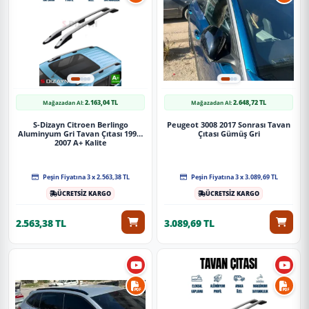
2.163,04 TL
2.648,72 TL
Mağazadan Al:
Mağazadan Al:
S-Dizayn Citroen Berlingo
Peugeot 3008 2017 Sonrası Tavan
Aluminyum Gri Tavan Çıtası 1996-
Çıtası Gümüş Gri
2007 A+ Kalite
Peşin Fiyatına 3 x 2.563,38 TL
Peşin Fiyatına 3 x 3.089,69 TL
ÜCRETSİZ KARGO
ÜCRETSİZ KARGO
2.563,38 TL
3.089,69 TL