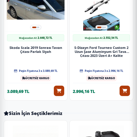
2.648,72 TL
2.552,54 TL
Mağazadan Al:
Mağazadan Al:
Skoda Scala 2019 Sonrası Tavan
S-Dizayn Ford Tourneo Custom 2
Çıtası Parlak Siyah
Uzun Şase Aluminyum Gri Tavan
Çıtası 2023 Üzeri A+ Kalite
Peşin Fiyatına 3 x 3.089,69 TL
Peşin Fiyatına 3 x 2.996,16 TL
ÜCRETSİZ KARGO
ÜCRETSİZ KARGO
3.089,69 TL
2.996,16 TL
Sizin İçin Seçtiklerimiz