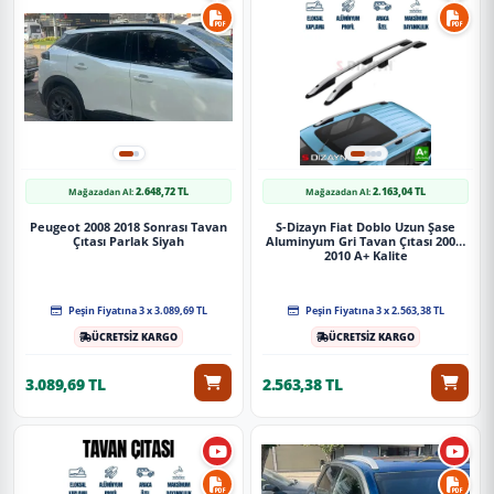
2.648,72 TL
2.163,04 TL
Mağazadan Al:
Mağazadan Al:
Peugeot 2008 2018 Sonrası Tavan
S-Dizayn Fiat Doblo Uzun Şase
Çıtası Parlak Siyah
Aluminyum Gri Tavan Çıtası 2001-
2010 A+ Kalite
Peşin Fiyatına 3 x 3.089,69 TL
Peşin Fiyatına 3 x 2.563,38 TL
ÜCRETSİZ KARGO
ÜCRETSİZ KARGO
3.089,69 TL
2.563,38 TL