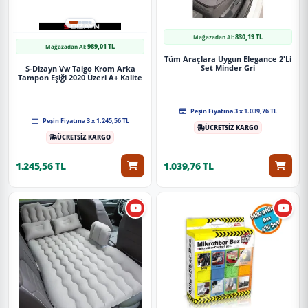
830,19 TL
Mağazadan Al:
989,01 TL
Mağazadan Al:
Tüm Araçlara Uygun Elegance 2'Li
Set Minder Gri
S-Dizayn Vw Taigo Krom Arka
Tampon Eşiği 2020 Üzeri A+ Kalite
Peşin Fiyatına 3 x 1.039,76 TL
Peşin Fiyatına 3 x 1.245,56 TL
ÜCRETSİZ KARGO
ÜCRETSİZ KARGO
1.245,56 TL
1.039,76 TL