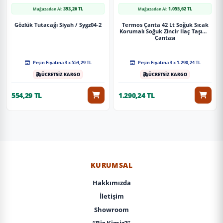
393,26 TL
1.055,62 TL
Mağazadan Al:
Mağazadan Al:
Gözlük Tutacağı Siyah / Sygz04-2
Termos Çanta 42 Lt Soğuk Sıcak
Korumalı Soğuk Zincir Ilaç Taşıma
Çantası
Peşin Fiyatına 3 x 554,29 TL
Peşin Fiyatına 3 x 1.290,24 TL
ÜCRETSİZ KARGO
ÜCRETSİZ KARGO
554,29 TL
1.290,24 TL
KURUMSAL
Hakkımızda
İletişim
Showroom
“Biz Kimiz?”