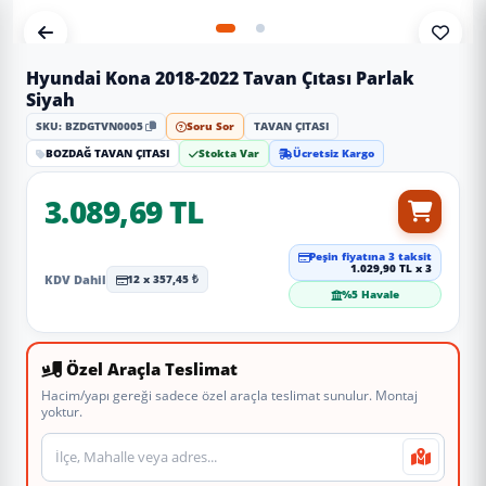
Hyundai Kona 2018-2022 Tavan Çıtası Parlak
Siyah
SKU: BZDGTVN0005
Soru Sor
TAVAN ÇITASI
BOZDAĞ TAVAN ÇITASI
Stokta Var
Ücretsiz Kargo
3.089,69 TL
Peşin fiyatına 3 taksit
1.029,90 TL x 3
KDV Dahil
12 x 357,45 ₺
%5 Havale
Özel Araçla Teslimat
Hacim/yapı gereği sadece özel araçla teslimat sunulur. Montaj
yoktur.
Teslimat veya montaj adresi