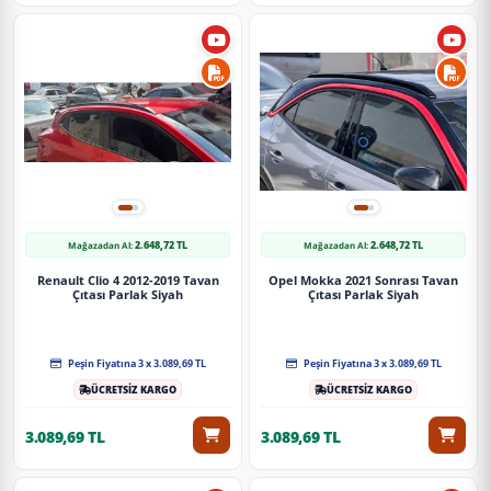
2.648,72 TL
2.648,72 TL
Mağazadan Al:
Mağazadan Al:
Renault Clio 4 2012-2019 Tavan
Opel Mokka 2021 Sonrası Tavan
Çıtası Parlak Siyah
Çıtası Parlak Siyah
Peşin Fiyatına 3 x 3.089,69 TL
Peşin Fiyatına 3 x 3.089,69 TL
ÜCRETSİZ KARGO
ÜCRETSİZ KARGO
3.089,69 TL
3.089,69 TL