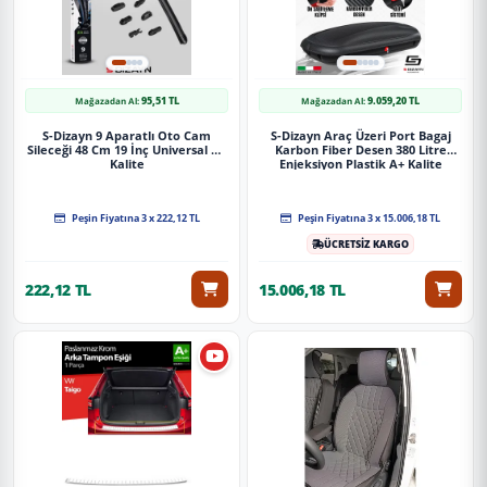
95,51 TL
9.059,20 TL
Mağazadan Al:
Mağazadan Al:
S-Dizayn 9 Aparatlı Oto Cam
S-Dizayn Araç Üzeri Port Bagaj
Sileceği 48 Cm 19 İnç Universal A+
Karbon Fiber Desen 380 Litre
Kalite
Enjeksiyon Plastik A+ Kalite
Peşin Fiyatına 3 x 222,12 TL
Peşin Fiyatına 3 x 15.006,18 TL
ÜCRETSİZ KARGO
222,12 TL
15.006,18 TL