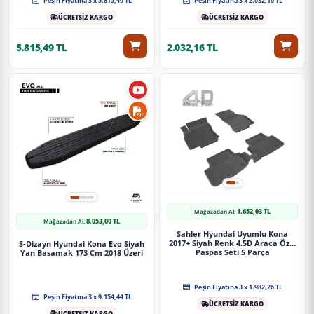
Peşin Fiyatına 3 x 5.815,49 TL
Peşin Fiyatına 3 x 2.032,16 TL
Güvenli Teslimat
ÜCRETSİZ KARGO
ÜCRETSİZ KARGO
Siparişleriniz darbe emici özel ambalajlarla, kargoda zarar
görmeyecek şekilde paketlenerek tarafınıza ulaştırılır. %100
5.815,49 TL
2.032,16 TL
Müşteri memnuniyeti garantisiyle.
1.652,03 TL
Mağazadan Al:
8.053,00 TL
Mağazadan Al:
Sahler Hyundai Uyumlu Kona
2017+ Siyah Renk 4.5D Araca Özel
S-Dizayn Hyundai Kona Evo Siyah
Paspas Seti 5 Parça
Yan Basamak 173 Cm 2018 Üzeri
Peşin Fiyatına 3 x 1.982,26 TL
Peşin Fiyatına 3 x 9.154,44 TL
ÜCRETSİZ KARGO
ÜCRETSİZ KARGO