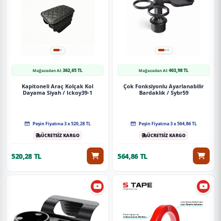
362,65 TL
403,98 TL
Mağazadan Al:
Mağazadan Al:
Kapitoneli Araç Kolçak Kol
Çok Fonksiyonlu Ayarlanabilir
Dayama Siyah / Ickoy39-1
Bardaklık / Sybr59
Peşin Fiyatına 3 x 520,28 TL
Peşin Fiyatına 3 x 564,86 TL
ÜCRETSİZ KARGO
ÜCRETSİZ KARGO
520,28 TL
564,86 TL