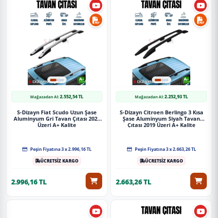
2.552,54 TL
2.252,93 TL
Mağazadan Al:
Mağazadan Al:
S-Dizayn Fiat Scudo Uzun Şase
S-Dizayn Citroen Berlingo 3 Kısa
Aluminyum Gri Tavan Çıtası 2022
Şase Aluminyum Siyah Tavan
Üzeri A+ Kalite
Çıtası 2019 Üzeri A+ Kalite
Peşin Fiyatına 3 x 2.996,16 TL
Peşin Fiyatına 3 x 2.663,26 TL
ÜCRETSİZ KARGO
ÜCRETSİZ KARGO
2.996,16 TL
2.663,26 TL