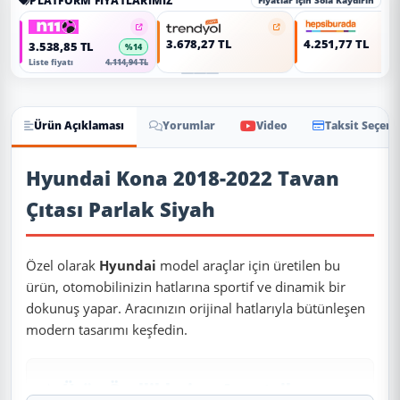
PLATFORM FIYATLARIMIZ
Fiyatlar için Sola Kaydırın
3.678,27 TL
4.251,77 TL
3.538,85 TL
%14
Liste fiyatı
4.114,94 TL
Ürün Açıklaması
Yorumlar
Video
Taksit Seçene
Ürün Açıklaması
Hyundai Kona 2018-2022 Tavan
Çıtası Parlak Siyah
Özel olarak
Hyundai
model araçlar için üretilen bu
ürün, otomobilinizin hatlarına sportif ve dinamik bir
dokunuş yapar. Aracınızın orijinal hatlarıyla bütünleşen
modern tasarımı keşfedin.
✨ Ürün Özellikleri ve Avantajları