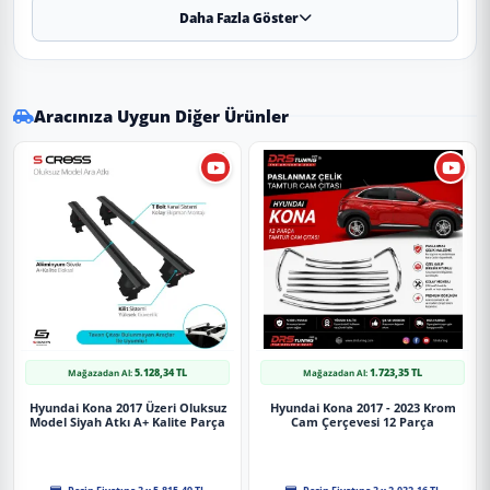
Daha Fazla Göster
✔
Uyumlu Yıllar:
2018 - 2019 - 2020 - 2021 - 2022
modelleriyle tam uyumludur.
⚠️
Aracınızın modeli 2018 (ve altı) veya 2022 (ve üstü) ise, kasa
koduna (Makyajlı Kasa) göre kontrol etmenizi rica ederiz.
Aracınıza Uygun Diğer Ürünler
✔
Malzeme:
Dayanıklı ve uzun ömürlü malzeme.
✔
Görünüm:
Piano Black (Parlak Siyah). Boya gerektirmez,
montaja hazırdır.
Uygulama
Aracınızın ölçülerine uygundur. Montaj işlemi el
yatkınlığı gerektirebilir.
5.128,34 TL
1.723,35 TL
Mağazadan Al:
Mağazadan Al:
Paket İçeriği
Hyundai Kona 2017 Üzeri Oluksuz
Hyundai Kona 2017 - 2023 Krom
Model Siyah Atkı A+ Kalite Parça
Cam Çerçevesi 12 Parça
Hyundai Kona 2018-2022 Tavan Çıtası Parlak Siyah