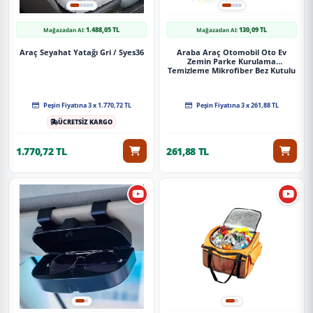
1.488,05 TL
130,09 TL
Mağazadan Al:
Mağazadan Al:
Araç Seyahat Yatağı Gri / Syes36
Araba Araç Otomobil Oto Ev
Zemin Parke Kurulama
Temizleme Mikrofiber Bez Kutulu
4'Lü Set
Peşin Fiyatına 3 x 1.770,72 TL
Peşin Fiyatına 3 x 261,88 TL
ÜCRETSİZ KARGO
1.770,72 TL
261,88 TL