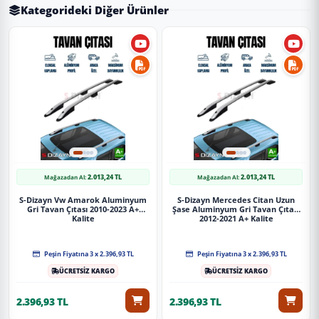
Kategorideki Diğer Ürünler
2.013,24 TL
2.013,24 TL
Mağazadan Al:
Mağazadan Al:
S-Dizayn Vw Amarok Aluminyum
S-Dizayn Mercedes Citan Uzun
Gri Tavan Çıtası 2010-2023 A+
Şase Aluminyum Gri Tavan Çıtası
Kalite
2012-2021 A+ Kalite
Peşin Fiyatına 3 x 2.396,93 TL
Peşin Fiyatına 3 x 2.396,93 TL
ÜCRETSİZ KARGO
ÜCRETSİZ KARGO
2.396,93 TL
2.396,93 TL