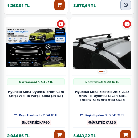
1.263,34 TL
8.573,64 TL
1.734,77 TL
4.946,89 TL
Mağazadan Al:
Mağazadan Al:
Hyundai Kona Uyumlu Krom Cam
Hyundai Kona Electric 2018-2022
Çerçevesi 10 Parça Kona (2018+)
Arası Ile Uyumlu Tavan Barı
Trophy Bars Ara Atkı Siyah
Peşin Fiyatına 3 x 2.044,86 TL
Peşin Fiyatına 3 x 5.643,22 TL
ÜCRETSİZ KARGO
ÜCRETSİZ KARGO
2.044,86 TL
5.643,22 TL